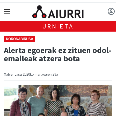
URNIETA
KORONABIRUSA
Alerta egoerak ez zituen odol-
emaileak atzera bota
Xabier Lasa
2020ko martxoaren 29a