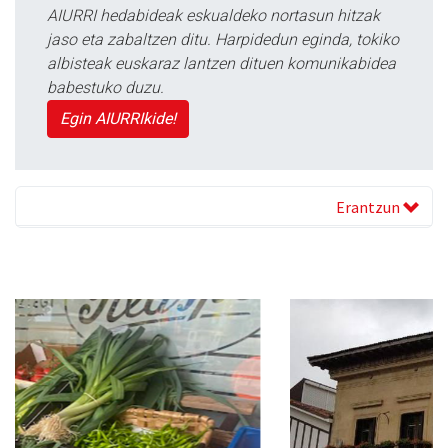
AIURRI hedabideak eskualdeko nortasun hitzak
jaso eta zabaltzen ditu. Harpidedun eginda, tokiko
albisteak euskaraz lantzen dituen komunikabidea
babestuko duzu.
Egin AIURRIkide!
Erantzun