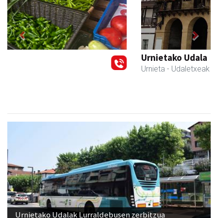
Previous
Next
Urnietako Udala
Urnieta
- Udaletxeak
Urnietako Udalak Lurraldebusen zerbitzua