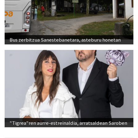
Bus zerbitzua Sanestebanetara, asteburu honetan
"Tigrea"ren aurre-estreinaldia, arratsaldean Saroben