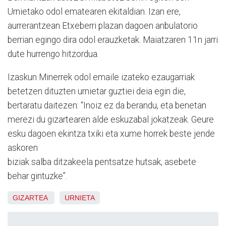
Urnietako odol ematearen ekitaldian. Izan ere,
aurrerantzean Etxeberri plazan dagoen anbulatorio
berrian egingo dira odol erauzketak. Maiatzaren 11n jarri
dute hurrengo hitzordua.
Izaskun Minerrek odol emaile izateko ezaugarriak
betetzen dituzten urnietar guztiei deia egin die,
bertaratu daitezen: “Inoiz ez da berandu, eta benetan
merezi du gizartearen alde eskuzabal jokatzeak. Geure
esku dagoen ekintza txiki eta xume horrek beste jende
askoren
biziak salba ditzakeela pentsatze hutsak, asebete
behar gintuzke”.
GIZARTEA
URNIETA