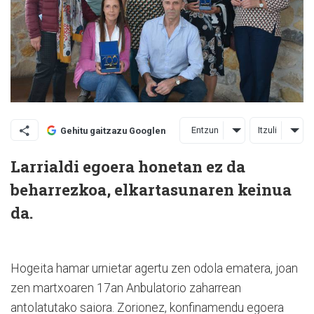
Entzun
Itzuli
Gehitu gaitzazu Googlen
Larrialdi egoera honetan ez da
beharrezkoa, elkartasunaren keinua
da.
Hogeita hamar urnietar agertu zen odola ematera, joan
zen martxoaren 17an Anbulatorio zaharrean
antolatutako saiora. Zorionez, konfinamendu egoera