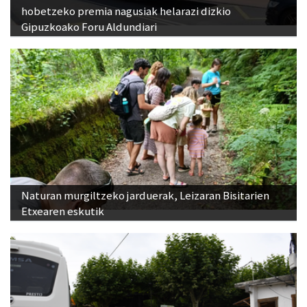
hobetzeko premia nagusiak helarazi dizkio
Gipuzkoako Foru Aldundiari
Naturan murgiltzeko jarduerak, Leizaran Bisitarien
Etxearen eskutik