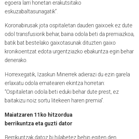
egoera larri honetan erakutsitako
eskuzabaltasunagatik”.
Koronabirusak jota ospitaletan dauden gaixoek ez dute
odol transfusiorik behar, baina odola beti da premiazkoa,
batik bat bestelako gaixotasunak dituzten gaixo
kronikoentzat edota urgentziazko ebakuntza egin behar
denerako.
Horrexegatik, Izaskun Minerrek adierazi du ezin garela
erlaxatu odola ematearen ekintza horretan:
“Ospitaletan odola beti eduki behar dute prest, ez
baitakizu noiz sortu litekeen haren premia”.
Maiatzaren 11ko hitzordua
berrikuntza eta guzti dator
Berrikuntzak datoz bi hilabetez behin egiten den