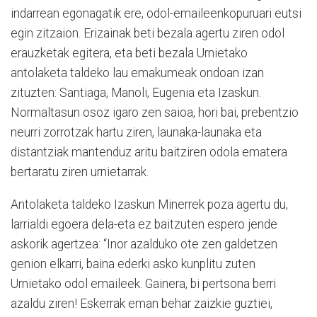
indarrean egonagatik ere, odol-emaileenkopuruari eutsi
egin zitzaion. Erizainak beti bezala agertu ziren odol
erauzketak egitera, eta beti bezala Urnietako
antolaketa taldeko lau emakumeak ondoan izan
zituzten: Santiaga, Manoli, Eugenia eta Izaskun.
Normaltasun osoz igaro zen saioa, hori bai, prebentzio
neurri zorrotzak hartu ziren, launaka-launaka eta
distantziak mantenduz aritu baitziren odola ematera
bertaratu ziren urnietarrak.
Antolaketa taldeko Izaskun Minerrek poza agertu du,
larrialdi egoera dela-eta ez baitzuten espero jende
askorik agertzea: “Inor azalduko ote zen galdetzen
genion elkarri, baina ederki asko kunplitu zuten
Urnietako odol emaileek. Gainera, bi pertsona berri
azaldu ziren! Eskerrak eman behar zaizkie guztiei,