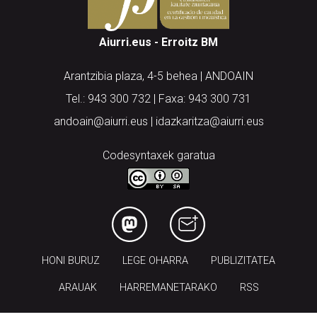
Aiurri.eus - Erroitz BM
Arantzibia plaza, 4-5 behea | ANDOAIN
Tel.: 943 300 732 | Faxa: 943 300 731
andoain@aiurri.eus | idazkaritza@aiurri.eus
Codesyntaxek garatua
HONI BURUZ
LEGE OHARRA
PUBLIZITATEA
ARAUAK
HARREMANETARAKO
RSS