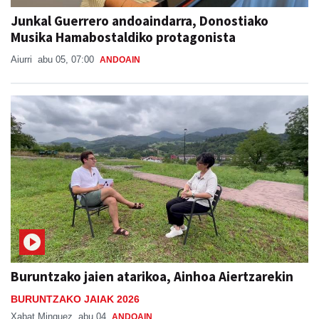
Junkal Guerrero andoaindarra, Donostiako
Musika Hamabostaldiko protagonista
Aiurri
abu 05, 07:00
ANDOAIN
Buruntzako jaien atarikoa, Ainhoa Aiertzarekin
BURUNTZAKO JAIAK 2026
Xabat Minguez
abu 04
ANDOAIN