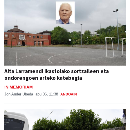
Aita Larramendi ikastolako sortzaileen eta
ondorengoen arteko katebegia
IN MEMORIAM
Jon Ander Ubeda
abu 06, 11:38
ANDOAIN