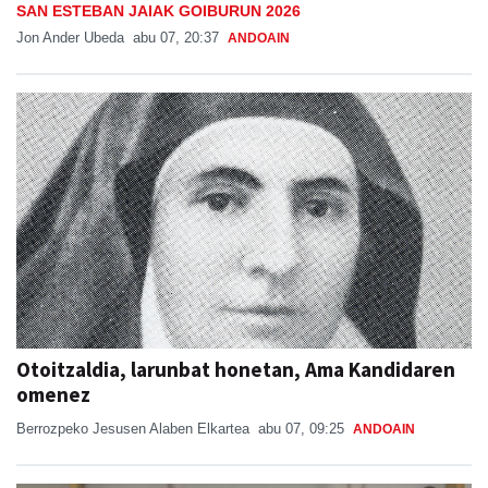
SAN ESTEBAN JAIAK GOIBURUN 2026
Jon Ander Ubeda
abu 07, 20:37
ANDOAIN
Otoitzaldia, larunbat honetan, Ama Kandidaren
omenez
Berrozpeko Jesusen Alaben Elkartea
abu 07, 09:25
ANDOAIN