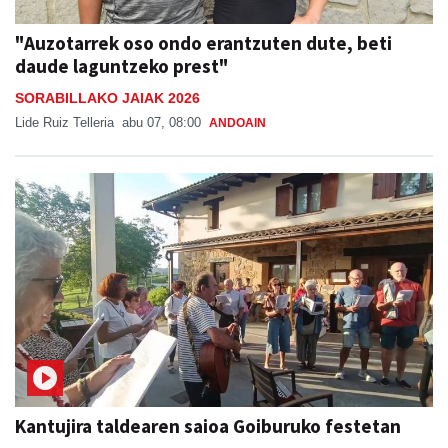
"Auzotarrek oso ondo erantzuten dute, beti
daude laguntzeko prest"
SORABILLAKO JAIAK 2026
Lide Ruiz Telleria
abu 07, 08:00
ANDOAIN
Kantujira taldearen saioa Goiburuko festetan