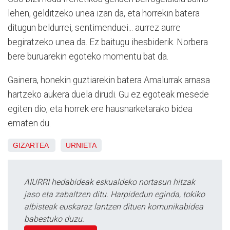
lehen, gelditzeko unea izan da, eta horrekin batera
ditugun beldurrei, sentimenduei... aurrez aurre
begiratzeko unea da. Ez baitugu ihesbiderik. Norbera
bere buruarekin egoteko momentu bat da.
Gainera, honekin guztiarekin batera Amalurrak arnasa
hartzeko aukera duela dirudi. Gu ez egoteak mesede
egiten dio, eta horrek ere hausnarketarako bidea
ematen du.
GIZARTEA
URNIETA
AIURRI hedabideak eskualdeko nortasun hitzak
jaso eta zabaltzen ditu. Harpidedun eginda, tokiko
albisteak euskaraz lantzen dituen komunikabidea
babestuko duzu.