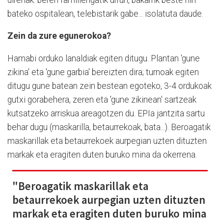
bateko ospitalean, telebistarik gabe... isolatuta daude.
Zein da zure egunerokoa?
Hamabi orduko lanaldiak egiten ditugu. Plantan 'gune
zikina' eta 'gune garbia' bereizten dira; turnoak egiten
ditugu gune batean zein bestean egoteko, 3-4 ordukoak
gutxi gorabehera, zeren eta 'gune zikinean' sartzeak
kutsatzeko arriskua areagotzen du. EPIa jantzita sartu
behar dugu (maskarilla, betaurrekoak, bata...). Beroagatik
maskarillak eta betaurrekoek aurpegian uzten dituzten
markak eta eragiten duten buruko mina da okerrena.
"Beroagatik maskarillak eta
betaurrekoek aurpegian uzten dituzten
markak eta eragiten duten buruko mina