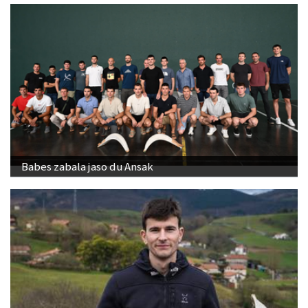
Babes zabala jaso du Ansak