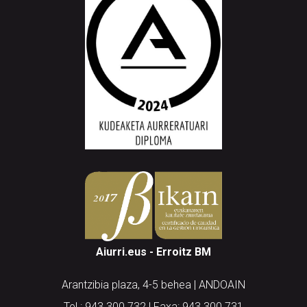
Aiurri.eus - Erroitz BM
Arantzibia plaza, 4-5 behea | ANDOAIN
Tel.: 943 300 732 | Faxa: 943 300 731