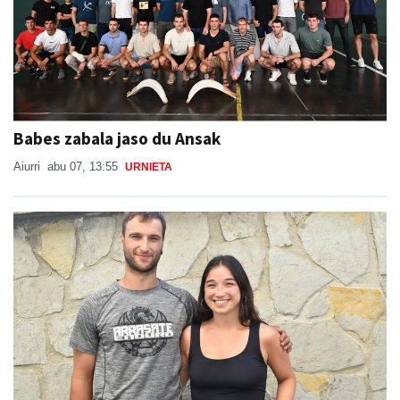
Babes zabala jaso du Ansak
Aiurri
abu 07, 13:55
URNIETA