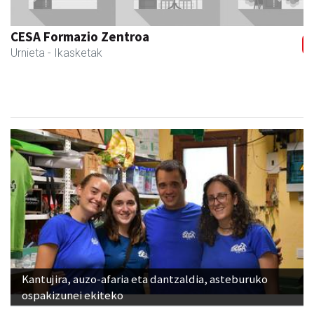
Previous
Next
CESA Formazio Zentroa
Urnieta
- Ikasketak
Kantujira, auzo-afaria eta dantzaldia, asteburuko
ospakizunei ekiteko