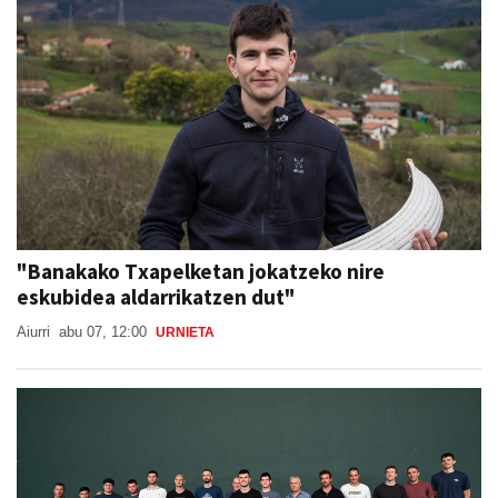
"Banakako Txapelketan jokatzeko nire
eskubidea aldarrikatzen dut"
Aiurri
abu 07, 12:00
URNIETA