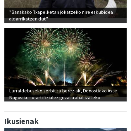
"Banakako Txapelketan jokatzeko nire eskubidea
aldarrikatzen dut"
Lurraldebuseko zerbitzu bereziak, Donostiako Aste
Nagusiko su-artifizialez gozatu ahal izateko
Ikusienak