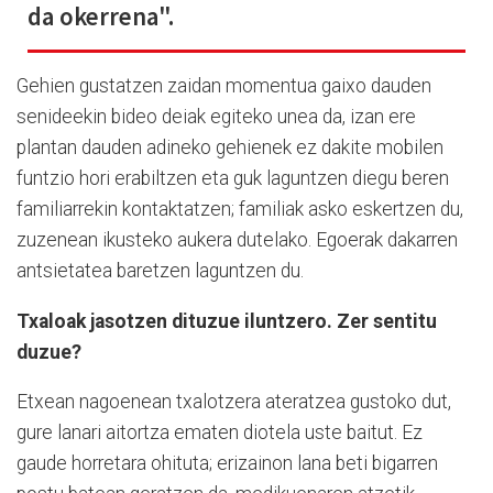
da okerrena".
Gehien gustatzen zaidan momentua gaixo dauden
senideekin bideo deiak egiteko unea da, izan ere
plantan dauden adineko gehienek ez dakite mobilen
funtzio hori erabiltzen eta guk laguntzen diegu beren
familiarrekin kontaktatzen; familiak asko eskertzen du,
zuzenean ikusteko aukera dutelako. Egoerak dakarren
antsietatea baretzen laguntzen du.
Txaloak jasotzen dituzue iluntzero. Zer sentitu
duzue?
Etxean nagoenean txalotzera ateratzea gustoko dut,
gure lanari aitortza ematen diotela uste baitut. Ez
gaude horretara ohituta; erizainon lana beti bigarren