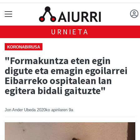
URNIETA
KORONABIRUSA
"Formakuntza eten egin
digute eta emagin egoilarrei
Eibarreko ospitalean lan
egitera bidali gaituzte"
Jon Ander Ubeda
2020ko apirilaren 9a