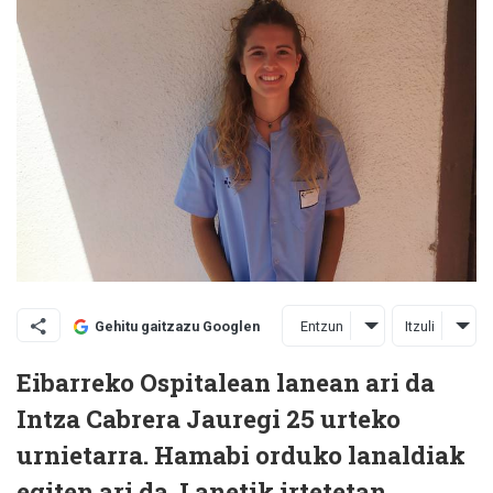
Entzun
Itzuli
Gehitu gaitzazu Googlen
Eibarreko Ospitalean lanean ari da
Intza Cabrera Jauregi 25 urteko
urnietarra. Hamabi orduko lanaldiak
egiten ari da. Lanetik irtetetan,