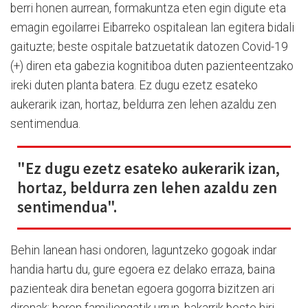
berri honen aurrean, formakuntza eten egin digute eta
emagin egoilarrei Eibarreko ospitalean lan egitera bidali
gaituzte; beste ospitale batzuetatik datozen Covid-19
(+) diren eta gabezia kognitiboa duten pazienteentzako
ireki duten planta batera. Ez dugu ezetz esateko
aukerarik izan, hortaz, beldurra zen lehen azaldu zen
sentimendua.
"Ez dugu ezetz esateko aukerarik izan,
hortaz, beldurra zen lehen azaldu zen
sentimendua".
Behin lanean hasi ondoren, laguntzeko gogoak indar
handia hartu du, gure egoera ez delako erraza, baina
pazienteak dira benetan egoera gogorra bizitzen ari
direnak: beren familiengatik urrun, bakarrik beste hiri