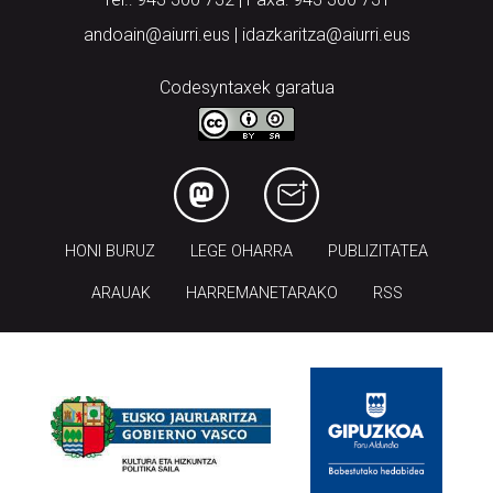
andoain@aiurri.eus | idazkaritza@aiurri.eus
Codesyntaxek garatua
HONI BURUZ
LEGE OHARRA
PUBLIZITATEA
ARAUAK
HARREMANETARAKO
RSS