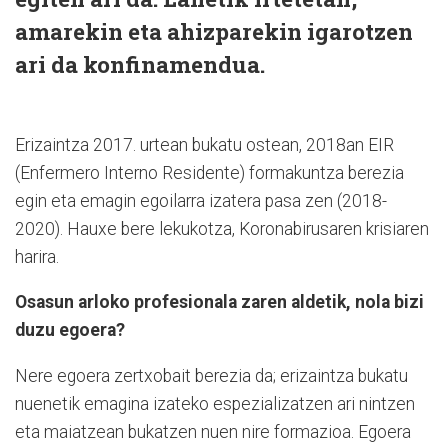
amarekin eta ahizparekin igarotzen
ari da konfinamendua.
Erizaintza 2017. urtean bukatu ostean, 2018an EIR
(Enfermero Interno Residente) formakuntza berezia
egin eta emagin egoilarra izatera pasa zen (2018-
2020). Hauxe bere lekukotza, Koronabirusaren krisiaren
harira.
Osasun arloko profesionala zaren aldetik, nola bizi
duzu egoera?
Nere egoera zertxobait berezia da; erizaintza bukatu
nuenetik emagina izateko espezializatzen ari nintzen
eta maiatzean bukatzen nuen nire formazioa. Egoera