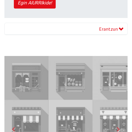
Egin AIURRIkide!
Erantzun