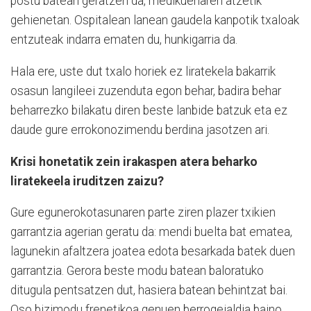
postu batean geratzen da, medikuenaren atzetik
gehienetan. Ospitalean lanean gaudela kanpotik txaloak
entzuteak indarra ematen du, hunkigarria da.
Hala ere, uste dut txalo horiek ez liratekela bakarrik
osasun langileei zuzenduta egon behar, badira behar
beharrezko bilakatu diren beste lanbide batzuk eta ez
daude gure errokonozimendu berdina jasotzen ari.
Krisi honetatik zein irakaspen atera beharko
liratekeela iruditzen zaizu?
Gure egunerokotasunaren parte ziren plazer txikien
garrantzia agerian geratu da: mendi buelta bat ematea,
lagunekin afaltzera joatea edota besarkada batek duen
garrantzia. Gerora beste modu batean baloratuko
ditugula pentsatzen dut, hasiera batean behintzat bai.
Oso bizimodu frenetikoa genuen berrogeialdia baino