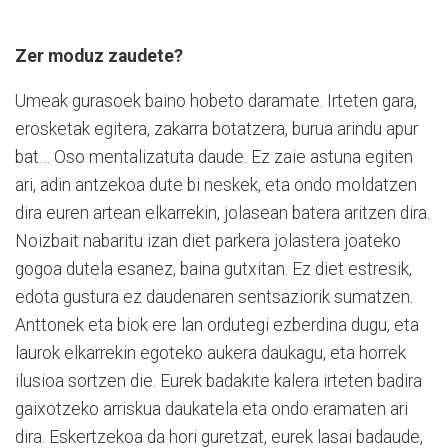
Zer moduz zaudete?
Umeak gurasoek baino hobeto daramate. Irteten gara,
erosketak egitera, zakarra botatzera, burua arindu apur
bat… Oso mentalizatuta daude. Ez zaie astuna egiten
ari, adin antzekoa dute bi neskek, eta ondo moldatzen
dira euren artean elkarrekin, jolasean batera aritzen dira.
Noizbait nabaritu izan diet parkera jolastera joateko
gogoa dutela esanez, baina gutxitan. Ez diet estresik,
edota gustura ez daudenaren sentsaziorik sumatzen.
Anttonek eta biok ere lan ordutegi ezberdina dugu, eta
laurok elkarrekin egoteko aukera daukagu, eta horrek
ilusioa sortzen die. Eurek badakite kalera irteten badira
gaixotzeko arriskua daukatela eta ondo eramaten ari
dira. Eskertzekoa da hori guretzat, eurek lasai badaude,