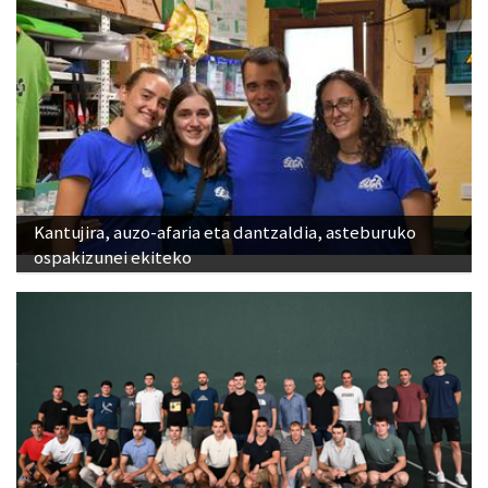
Kantujira, auzo-afaria eta dantzaldia, asteburuko
ospakizunei ekiteko