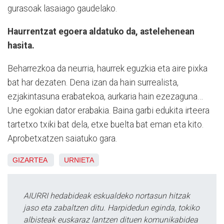
gurasoak lasaiago gaudelako.
Haurrentzat egoera aldatuko da, astelehenean
hasita.
Beharrezkoa da neurria, haurrek eguzkia eta aire pixka
bat har dezaten. Dena izan da hain surrealista,
ezjakintasuna erabatekoa, aurkaria hain ezezaguna…
Une egokian dator erabakia. Baina garbi edukita irteera
tartetxo txiki bat dela, etxe buelta bat eman eta kito.
Aprobetxatzen saiatuko gara.
GIZARTEA
URNIETA
AIURRI hedabideak eskualdeko nortasun hitzak
jaso eta zabaltzen ditu. Harpidedun eginda, tokiko
albisteak euskaraz lantzen dituen komunikabidea