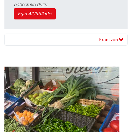
babestuko duzu.
Egin AIURRIkide!
Erantzun