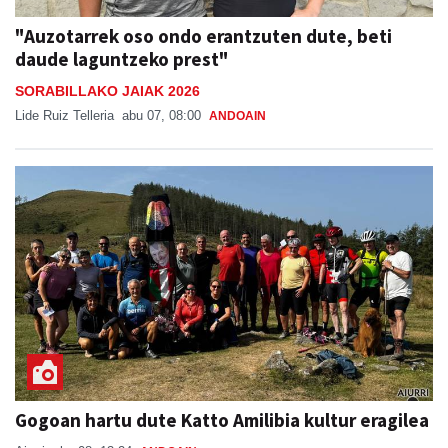
"Auzotarrek oso ondo erantzuten dute, beti
daude laguntzeko prest"
SORABILLAKO JAIAK 2026
Lide Ruiz Telleria
abu 07, 08:00
ANDOAIN
Gogoan hartu dute Katto Amilibia kultur eragilea