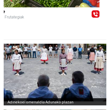
Previous
Next
Osane belar eta eko denda
Urnieta
- Akupuntura
Adinekoei omenaldia Adunako plazan