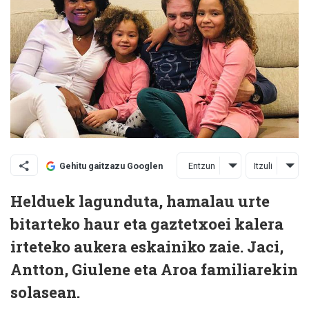
Entzun
Itzuli
Gehitu gaitzazu Googlen
Helduek lagunduta, hamalau urte
bitarteko haur eta gaztetxoei kalera
irteteko aukera eskainiko zaie. Jaci,
Antton, Giulene eta Aroa familiarekin
solasean.