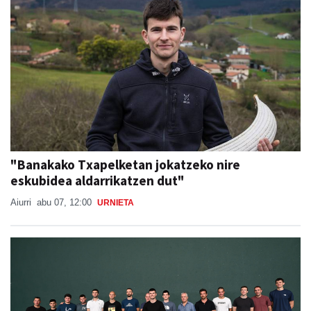
"Banakako Txapelketan jokatzeko nire
eskubidea aldarrikatzen dut"
Aiurri
abu 07, 12:00
URNIETA