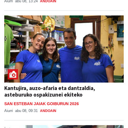
Aiurri
abu 08, 13:24
ANDOAIN
Kantujira, auzo-afaria eta dantzaldia,
asteburuko ospakizunei ekiteko
SAN ESTEBAN JAIAK GOIBURUN 2026
Aiurri
abu 08, 09:31
ANDOAIN