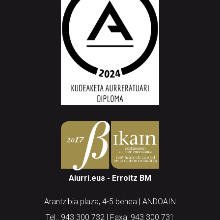
Aiurri.eus - Erroitz BM
Arantzibia plaza, 4-5 behea | ANDOAIN
Tel.: 943 300 732 | Faxa: 943 300 731