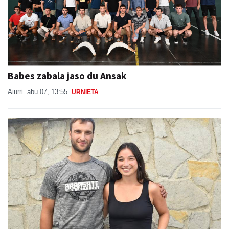
Babes zabala jaso du Ansak
Aiurri
abu 07, 13:55
URNIETA