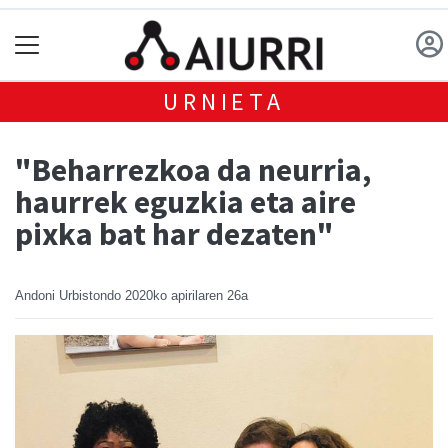
URNIETA
"Beharrezkoa da neurria,
haurrek eguzkia eta aire
pixka bat har dezaten"
Andoni Urbistondo
2020ko apirilaren 26a