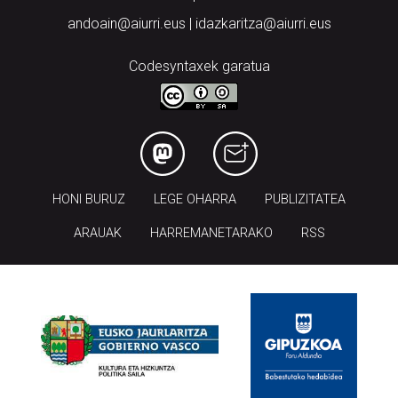
andoain@aiurri.eus | idazkaritza@aiurri.eus
Codesyntaxek garatua
HONI BURUZ
LEGE OHARRA
PUBLIZITATEA
ARAUAK
HARREMANETARAKO
RSS