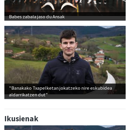
Babes zabala jaso du Ansak
"Banakako Txapelketan jokatzeko nire eskubidea
aldarrikatzen dut"
Ikusienak