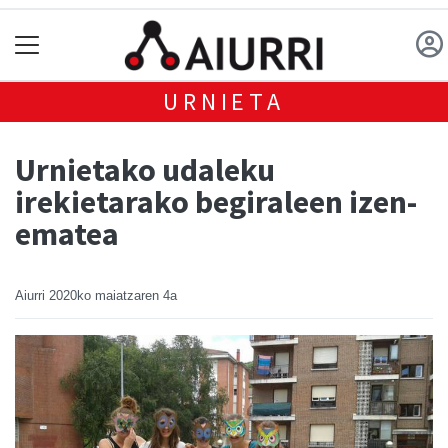
URNIETA
Urnietako udaleku
irekietarako begiraleen izen-
ematea
Aiurri
2020ko maiatzaren 4a