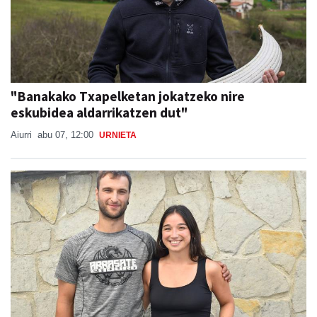
"Banakako Txapelketan jokatzeko nire
eskubidea aldarrikatzen dut"
Aiurri
abu 07, 12:00
URNIETA