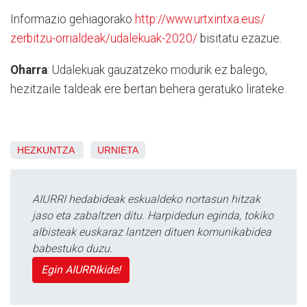
Informazio gehiagorako
http://www.urtxintxa.eus/
zerbitzu-orrialdeak/udalekuak-
2020/
bisitatu ezazue.
Oharra
: Udalekuak gauzatzeko modurik ez balego,
hezitzaile taldeak ere bertan behera geratuko lirateke.
HEZKUNTZA
URNIETA
AIURRI hedabideak eskualdeko nortasun hitzak
jaso eta zabaltzen ditu. Harpidedun eginda, tokiko
albisteak euskaraz lantzen dituen komunikabidea
babestuko duzu.
Egin AIURRIkide!