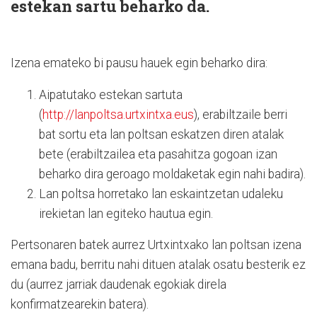
estekan sartu beharko da.
Izena emateko bi pausu hauek egin beharko dira:
Aipatutako estekan sartuta
(
http://lanpoltsa.urtxintxa.eus
), erabiltzaile berri
bat sortu eta lan poltsan eskatzen diren atalak
bete (erabiltzailea eta pasahitza gogoan izan
beharko dira geroago moldaketak egin nahi badira).
Lan poltsa horretako lan eskaintzetan udaleku
irekietan lan egiteko hautua egin.
Pertsonaren batek aurrez Urtxintxako lan poltsan izena
emana badu, berritu nahi dituen atalak osatu besterik ez
du (aurrez jarriak daudenak egokiak direla
konfirmatzearekin batera).