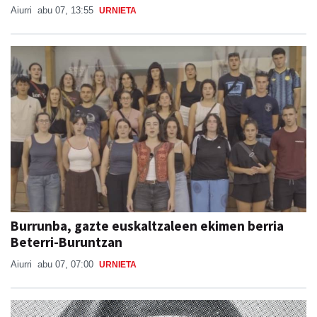
Aiurri
abu 07, 13:55
URNIETA
Burrunba, gazte euskaltzaleen ekimen berria
Beterri-Buruntzan
Aiurri
abu 07, 07:00
URNIETA