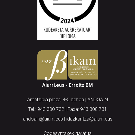
Aiurri.eus - Erroitz BM
Arantzibia plaza, 4-5 behea | ANDOAIN
Tel.: 943 300 732 | Faxa: 943 300 731
andoain@aiurri.eus | idazkaritza@aiurri.eus
Codesyntaxek garatua