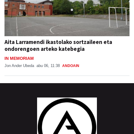
Aita Larramendi ikastolako sortzaileen eta
ondorengoen arteko katebegia
IN MEMORIAM
Jon Ander Ubeda
abu 06, 11:38
ANDOAIN