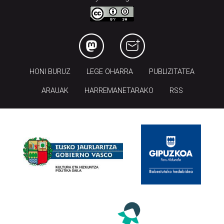
HONI BURUZ
LEGE OHARRA
PUBLIZITATEA
ARAUAK
HARREMANETARAKO
RSS