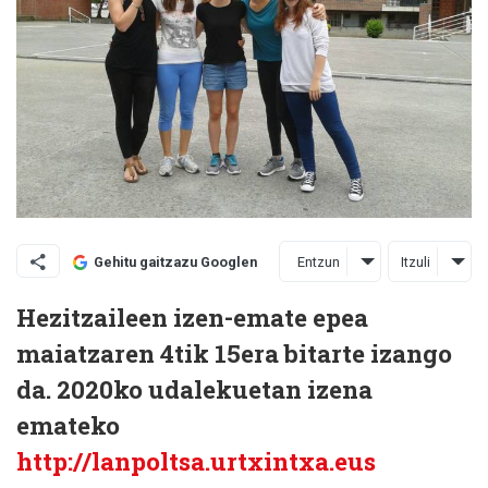
Entzun
Itzuli
Gehitu gaitzazu Googlen
Hezitzaileen izen-emate epea
maiatzaren 4tik 15era bitarte izango
da. 2020ko udalekuetan izena
emateko
http://lanpoltsa.urtxintxa.eus