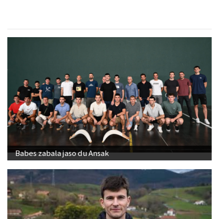
Babes zabala jaso du Ansak