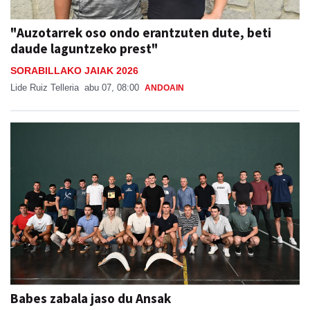
"Auzotarrek oso ondo erantzuten dute, beti
daude laguntzeko prest"
SORABILLAKO JAIAK 2026
Lide Ruiz Telleria
abu 07, 08:00
ANDOAIN
Babes zabala jaso du Ansak