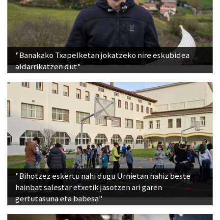
"Banakako Txapelketan jokatzeko nire eskubidea
aldarrikatzen dut"
"Bihotzez eskertu nahi dugu Urnietan nahiz beste
hainbat salestar etxetik jasotzen ari garen
gertutasuna eta babesa"