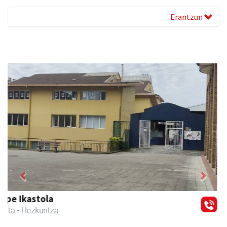
Erantzun
Previous
Next
Ikasmin ikasketa zentroa
Urnieta
- Ikasketa zentroak