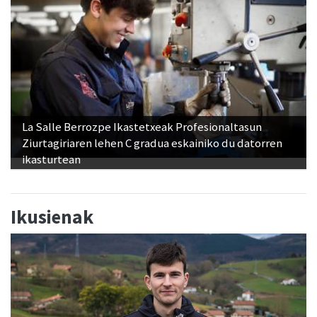
La Salle Berrozpe Ikastetxeak Profesionaltasun
Ziurtagiriaren lehen C gradua eskainiko du datorren
ikasturtean
Ikusienak