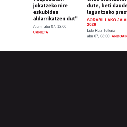
jokatzeko nire
dute, beti daud
eskubidea
laguntzeko pres
aldarrikatzen dut"
SORABILLAKO JAIA
2026
Aiurri
abu 07, 12:00
Lide Ruiz Telleria
URNIETA
abu 07, 08:00
ANDOAI