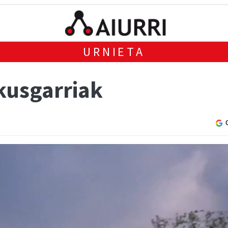
URNIETA
ikusgarriak