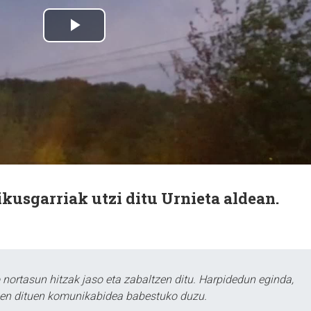
ikusgarriak utzi ditu Urnieta aldean.
ortasun hitzak jaso eta zabaltzen ditu. Harpidedun eginda,
tzen dituen komunikabidea babestuko duzu.