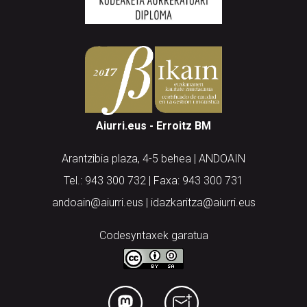
Aiurri.eus - Erroitz BM
Arantzibia plaza, 4-5 behea | ANDOAIN
Tel.: 943 300 732 | Faxa: 943 300 731
andoain@aiurri.eus | idazkaritza@aiurri.eus
Codesyntaxek garatua