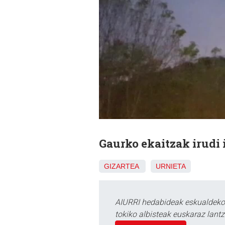
Gaurko ekaitzak irudi 
GIZARTEA
URNIETA
AIURRI hedabideak eskualdeko n
tokiko albisteak euskaraz lan