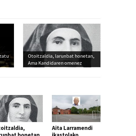
ozatu
Otoitzaldia, larunbat honetan,
Ama Kandidaren omenez
oitzaldia,
Aita Larramendi
runbat honetan,
ikastolako