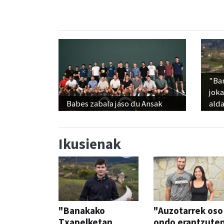
"Ba
jok
Babes zabala jaso du Ansak
alda
Ikusienak
"Banakako
"Auzotarrek oso
Txapelketan
ondo erantzute