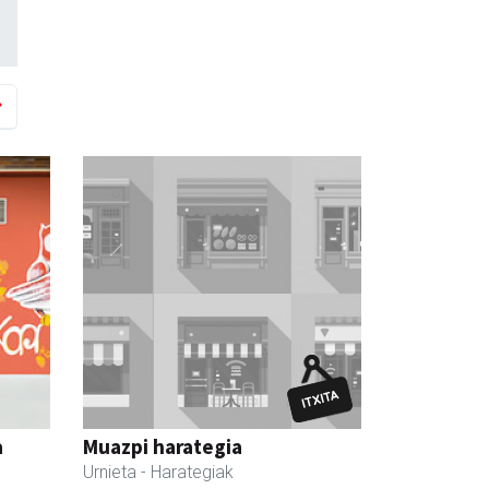
a
Muazpi harategia
Urnieta
- Harategiak