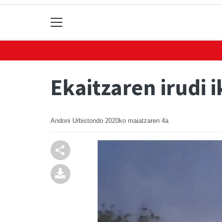
Ekaitzaren irudi 
Andoni Urbistondo
2020ko maiatzaren 4a