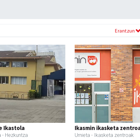
Erantzun
 Ikastola
Ikasmin ikasketa zentro
a
- Hezkuntza
Urnieta
- Ikasketa zentroak