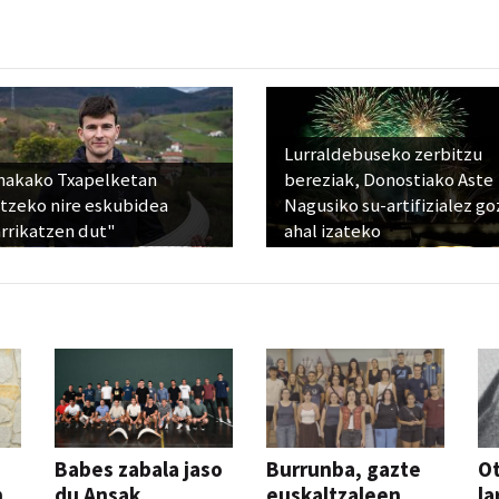
Lurraldebuseko zerbitzu
nakako Txapelketan
bereziak, Donostiako Aste
atzeko nire eskubidea
Nagusiko su-artifizialez g
rrikatzen dut"
ahal izateko
Babes zabala jaso
Burrunba, gazte
Ot
n
du Ansak
euskaltzaleen
la