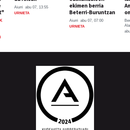
e
ekimen berria
A
Aiurri
abu 07, 13:55
t"
Beterri-Buruntzan
o
URNIETA
K
Aiurri
abu 07, 07:00
Be
Ala
URNIETA
abu
N