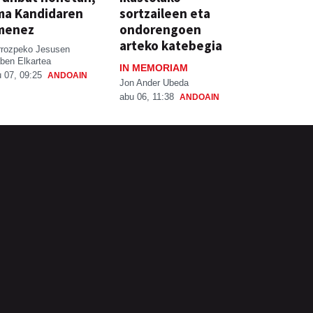
ma Kandidaren
sortzaileen eta
menez
ondorengoen
arteko katebegia
rrozpeko Jesusen
ben Elkartea
IN MEMORIAM
 07, 09:25
ANDOAIN
Jon Ander Ubeda
abu 06, 11:38
ANDOAIN