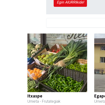
Egin AIURRIkide!
Itxaspe
Egape
Urnieta
- Frutategiak
Urniet