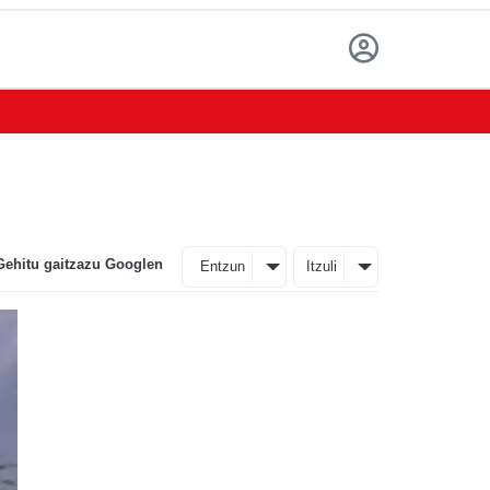
Gehitu gaitzazu Googlen
Entzun
Itzuli