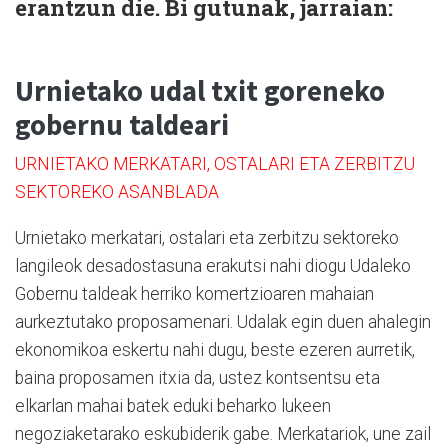
erantzun die. Bi gutunak, jarraian:
Urnietako udal txit goreneko
gobernu taldeari
URNIETAKO MERKATARI, OSTALARI ETA ZERBITZU
SEKTOREKO ASANBLADA
Urnietako merkatari, ostalari eta zerbitzu sektoreko
langileok desadostasuna erakutsi nahi diogu Udaleko
Gobernu taldeak herriko komertzioaren mahaian
aurkeztutako proposamenari. Udalak egin duen ahalegin
ekonomikoa eskertu nahi dugu, beste ezeren aurretik,
baina proposamen itxia da, ustez kontsentsu eta
elkarlan mahai batek eduki beharko lukeen
negoziaketarako eskubiderik gabe. Merkatariok, une zail