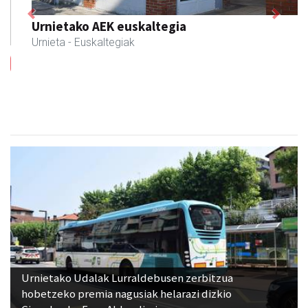
Previous
Next
Urnietako AEK euskaltegia
Urnieta
- Euskaltegiak
Urnietako Udalak Lurraldebusen zerbitzua
hobetzeko premia nagusiak helarazi dizkio
Gipuzkoako Foru Aldundiari