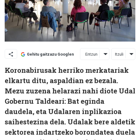
Entzun
Itzuli
Gehitu gaitzazu Googlen
Koronabirusak herriko merkatariak
elkartu ditu, aspaldian ez bezala.
Mezu zuzena helarazi nahi diote Udal
Gobernu Taldeari: Bat eginda
daudela, eta Udalaren inplikazioa
saihestezina dela. Udalak bere aldetik
sektorea indartzeko borondatea duela