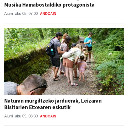
Aiurri
abu 05, 07:00
ANDOAIN
Naturan murgiltzeko jarduerak, Leizaran
Bisitarien Etxearen eskutik
Aiurri
abu 05, 08:30
ANDOAIN