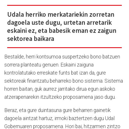
Udala herriko merkatariekin zorretan
dagoela uste dugu, urtetan arretarik
eskaini ez, eta babesik eman ez zaigun
sektorea baikara
Bestalde, herri kontsumoa suspertzeko bono batzuen
sorrera planteatu genuen. Eskaini zaiguna
kontrolatutako erreskate funts bat izan da, gure
sektoreak finantzatu beharreko bono sistema. Sistema
horren baitan, guk aurrez jarritako dirua egun askoko
atzerapenarekin itzultzeko proposamena jaso dugu.
Beraz, eta gure duintasuna gure beharren gainetik
dagoela aintzat hartuz, irmoki baztertzen dugu Udal
Gobernuaren proposamena. Hori bai, hitzarmen zintzo