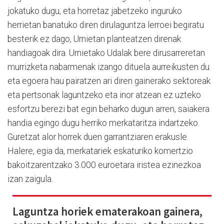
jokatuko dugu, eta horretaz jabetzeko inguruko
herrietan banatuko diren dirulaguntza lerroei begiratu
besterik ez dago, Urnietan planteatzen direnak
handiagoak dira. Urnietako Udalak bere dirusarreretan
murrizketa nabarmenak izango dituela aurreikusten du
eta egoera hau pairatzen ari diren gainerako sektoreak
eta pertsonak laguntzeko eta inor atzean ez uzteko
esfortzu berezi bat egin beharko dugun arren, saiakera
handia egingo dugu herriko merkataritza indartzeko.
Guretzat alor horrek duen garrantziaren erakusle.
Halere, egia da, merkatariek eskaturiko komertzio
bakoitzarentzako 3.000 euroetara iristea ezinezkoa
izan zaigula.
Laguntza horiek ematerakoan gainera,