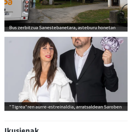
Bus zerbitzua Sanestebanetara, asteburu honetan
"Tigrea"ren aurre-estreinaldia, arratsaldean Saroben
Ikusienak