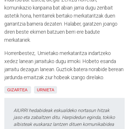
komunikazio kanpaina bat abian jarria dugu zenbait
astetik hona, herritarrek bertako merkataritzak duen
garrantzia barnera dezaten. Halaber, garatzen joango
diren beste ekimen batzuen berri ere badute
merkatariek.
Horrenbestez,
Urnietako merkataritza indartzeko
xedez lanean jarraituko dugu irmoki. Hobeto esanda
jarraitu dezagun lanean. Guztiok batera norabide berean
jardunda emaitzak ziur hobeak izango direlako.
GIZARTEA
URNIETA
AIURRI hedabideak eskualdeko nortasun hitzak
jaso eta zabaltzen ditu. Harpidedun eginda, tokiko
albisteak euskaraz lantzen dituen komunikabidea