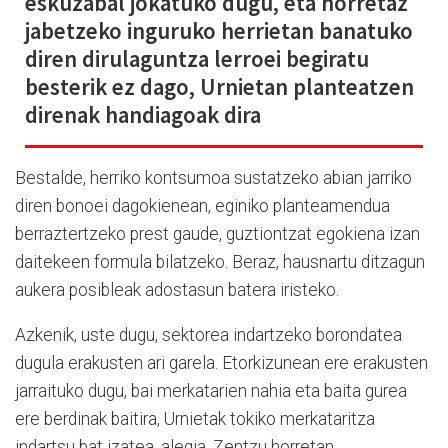
eskuzabal jokatuko dugu, eta horretaz
jabetzeko inguruko herrietan banatuko
diren dirulaguntza lerroei begiratu
besterik ez dago, Urnietan planteatzen
direnak handiagoak dira
Bestalde, herriko kontsumoa sustatzeko abian jarriko
diren bonoei dagokienean, eginiko planteamendua
berraztertzeko prest gaude, guztiontzat egokiena izan
daitekeen formula bilatzeko. Beraz, hausnartu ditzagun
aukera posibleak adostasun batera iristeko.
Azkenik, uste dugu, sektorea indartzeko borondatea
dugula erakusten ari garela. Etorkizunean ere erakusten
jarraituko dugu, bai merkatarien nahia eta baita gurea
ere berdinak baitira, Urnietak tokiko merkataritza
indartsu bat izatea, alegia. Zentzu horretan,