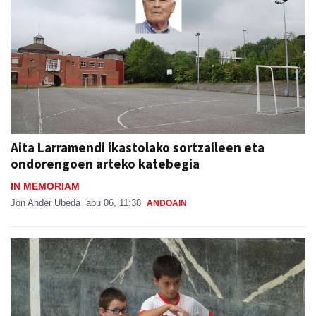
Aita Larramendi ikastolako sortzaileen eta
ondorengoen arteko katebegia
IN MEMORIAM
Jon Ander Ubeda
abu 06, 11:38
ANDOAIN