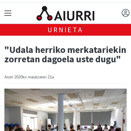
URNIETA
"Udala herriko merkatariekin
zorretan dagoela uste dugu"
Aiurri
2020ko maiatzaren 21a