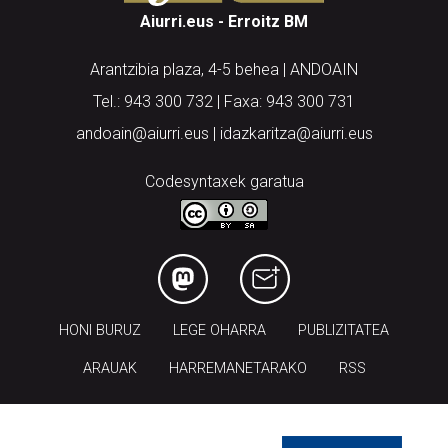
Arantzibia plaza, 4-5 behea | ANDOAIN
Tel.: 943 300 732 | Faxa: 943 300 731
andoain@aiurri.eus | idazkaritza@aiurri.eus
Codesyntaxek garatua
HONI BURUZ
LEGE OHARRA
PUBLIZITATEA
ARAUAK
HARREMANETARAKO
RSS