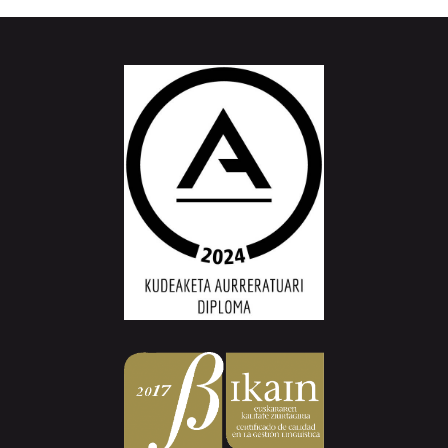
Aiurri.eus - Erroitz BM