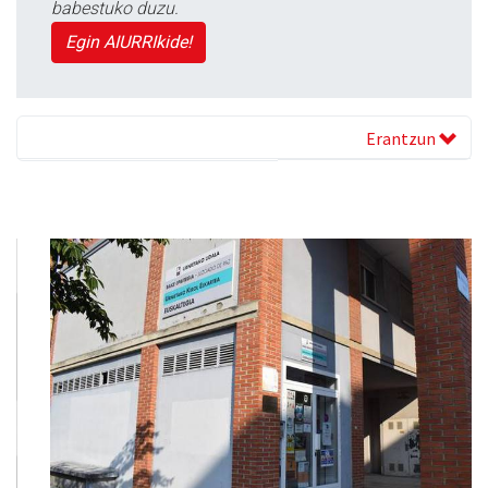
babestuko duzu.
Egin AIURRIkide!
Erantzun