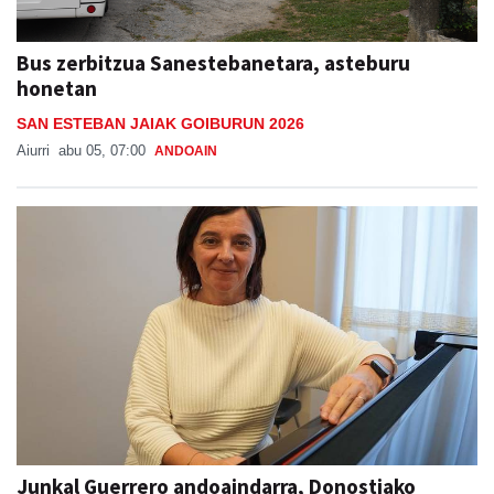
Bus zerbitzua Sanestebanetara, asteburu
honetan
SAN ESTEBAN JAIAK GOIBURUN 2026
Aiurri
abu 05, 07:00
ANDOAIN
Junkal Guerrero andoaindarra, Donostiako
Musika Hamabostaldiko protagonista