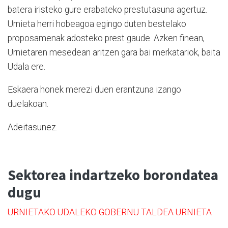
batera iristeko gure erabateko prestutasuna agertuz.
Urnieta herri hobeagoa egingo duten bestelako
proposamenak adosteko prest gaude. Azken finean,
Urnietaren mesedean aritzen gara bai merkatariok, baita
Udala ere.
Eskaera honek merezi duen erantzuna izango
duelakoan.
Adeitasunez.
Sektorea indartzeko borondatea
dugu
URNIETAKO UDALEKO GOBERNU TALDEA URNIETA