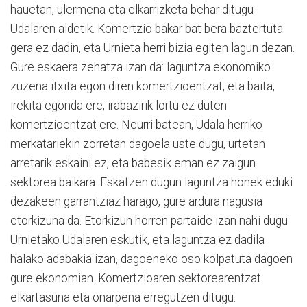
hauetan, ulermena eta elkarrizketa behar ditugu
Udalaren aldetik. Komertzio bakar bat bera baztertuta
gera ez dadin, eta Urnieta herri bizia egiten lagun dezan.
Gure eskaera zehatza izan da: laguntza ekonomiko
zuzena itxita egon diren komertzioentzat, eta baita,
irekita egonda ere, irabazirik lortu ez duten
komertzioentzat ere. Neurri batean, Udala herriko
merkatariekin zorretan dagoela uste dugu, urtetan
arretarik eskaini ez, eta babesik eman ez zaigun
sektorea baikara. Eskatzen dugun laguntza honek eduki
dezakeen garrantziaz harago, gure ardura nagusia
etorkizuna da. Etorkizun horren partaide izan nahi dugu
Urnietako Udalaren eskutik, eta laguntza ez dadila
halako adabakia izan, dagoeneko oso kolpatuta dagoen
gure ekonomian. Komertzioaren sektorearentzat
elkartasuna eta onarpena erregutzen ditugu.