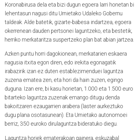
Koronabirusa dela eta bizi dugun egoera larri honetan bi
lehentasun nagusi ditu Urnietako Udaleko Gobernu
taldeak. Alde batetik, gizarte-babesa indartzea, egoera
okerrenean dauden pertsonei laguntzeko, eta bestetik,
herriko merkataritza suspertzeko plan bat abian jartzea.
Azken puntu horri dagokionean, merkatarien eskaera
nagusia itxita egon diren, edo irekita egonagatik
irabazirik izan ez duten establezimenduei laguntza
zuzena ematea zen, eta hori da hain zuzen, egingo
duguna. Izan ere, bi kasu horietan, 1.000 eta 1.500 euro
bitarteko laguntza zuzenak emango ditugu denda
bakoitzaren ezaugarrien arabera (laster aurkeztuko
dugu plana osotasunean). Eta Urnietako autonomoei
berriz, 350 euroko dirulaguntza bideratuko diegu.
Laguntza horiek ematerakoan gainera, eskuzabal