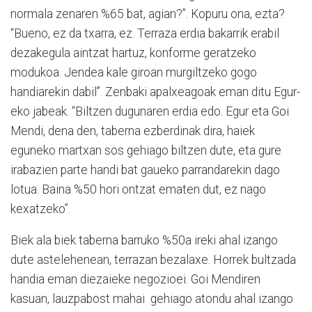
normala zenaren %65 bat, agian?”. Kopuru ona, ezta?
“Bueno, ez da txarra, ez. Terraza erdia bakarrik erabil
dezakegula aintzat hartuz, konforme geratzeko
modukoa. Jendea kale giroan murgiltzeko gogo
handiarekin dabil”. Zenbaki apalxeagoak eman ditu Egur-
eko jabeak. “Biltzen dugunaren erdia edo. Egur eta Goi
Mendi, dena den, taberna ezberdinak dira, haiek
eguneko martxan sos gehiago biltzen dute, eta gure
irabazien parte handi bat gaueko parrandarekin dago
lotua. Baina %50 hori ontzat ematen dut, ez nago
kexatzeko”.
Biek ala biek taberna barruko %50a ireki ahal izango
dute astelehenean, terrazan bezalaxe. Horrek bultzada
handia eman diezaieke negozioei. Goi Mendiren
kasuan, lauzpabost mahai
gehiago atondu ahal izango