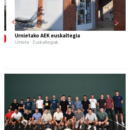
Previous
Next
Urnietako AEK euskaltegia
Urnieta
- Euskaltegiak