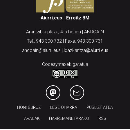
Aiurri.eus - Erroitz BM
Arantzibia plaza, 4-5 behea | ANDOAIN
Tel.: 943 300 732 | Faxa: 943 300 731
andoain@aiurri.eus | idazkaritza@aiurri.eus
Codesyntaxek garatua
HONI BURUZ
LEGE OHARRA
PUBLIZITATEA
ARAUAK
HARREMANETARAKO
RSS