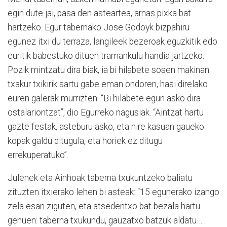
egin dute jai, pasa den asteartea, arnas pixka bat
hartzeko. Egur tabernako Jose Godoyk bizpahiru
egunez itxi du terraza, langileek bezeroak eguzkitik edo
euritik babestuko dituen tramankulu handia jartzeko.
Pozik mintzatu dira biak, ia bi hilabete sosen makinan
txakur txikirik sartu gabe eman ondoren, hasi direlako
euren galerak murrizten. “Bi hilabete egun asko dira
ostalariontzat”, dio Egurreko nagusiak. “Aintzat hartu
gazte festak, asteburu asko, eta nire kasuan gaueko
kopak galdu ditugula, eta horiek ez ditugu
errekuperatuko”.
Julenek eta Ainhoak taberna txukuntzeko baliatu
zituzten itxierako lehen bi asteak: “15 egunerako izango
zela esan ziguten, eta atsedentxo bat bezala hartu
genuen: taberna txukundu, gauzatxo batzuk aldatu…