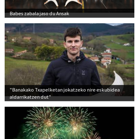
Babes zabala jaso du Ansak
"Banakako Txapelketan jokatzeko nire eskubidea
aldarrikatzen dut"