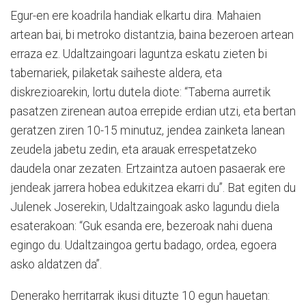
Egur-en ere koadrila handiak elkartu dira. Mahaien
artean bai, bi metroko distantzia, baina bezeroen artean
erraza ez. Udaltzaingoari laguntza eskatu zieten bi
tabernariek, pilaketak saiheste aldera, eta
diskrezioarekin, lortu dutela diote: “Taberna aurretik
pasatzen zirenean autoa errepide erdian utzi, eta bertan
geratzen ziren 10-15 minutuz, jendea zainketa lanean
zeudela jabetu zedin, eta arauak errespetatzeko
daudela onar zezaten. Ertzaintza autoen pasaerak ere
jendeak jarrera hobea edukitzea ekarri du”. Bat egiten du
Julenek Joserekin, Udaltzaingoak asko lagundu diela
esaterakoan: “Guk esanda ere, bezeroak nahi duena
egingo du. Udaltzaingoa gertu badago, ordea, egoera
asko aldatzen da”.
Denerako herritarrak ikusi dituzte 10 egun hauetan: