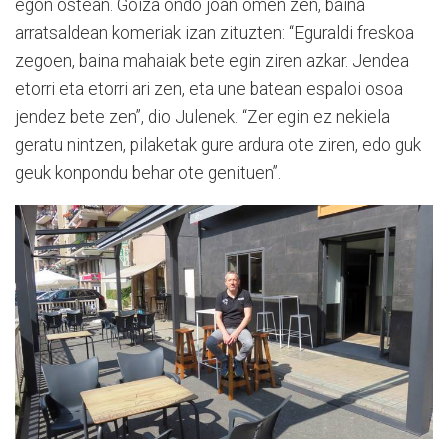
egon ostean. Goiza ondo joan omen zen, baina
arratsaldean komeriak izan zituzten: “Eguraldi freskoa
zegoen, baina mahaiak bete egin ziren azkar. Jendea
etorri eta etorri ari zen, eta une batean espaloi osoa
jendez bete zen”, dio Julenek. “Zer egin ez nekiela
geratu nintzen, pilaketak gure ardura ote ziren, edo guk
geuk konpondu behar ote genituen”.