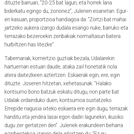
dituzte barruan, “20-25 bat lagun, eta horrek lana
biderkatu egingo du, zorionez”, Julenen esanetan. Egur-
en kasuan, proportzioa handiagoa da: “Zortzi bat mahai
jartzeko aukera izango dudala esango nuke, barruko eta
terrazako bezeroekin zenbakiak normaltasun batera
hurbiltzen has litezke”.
Tabernariak, komertzio guztiak bezala, Udalarekin
hartueman estuan daude, ataka zail honetatik nola
atera daitezkeen aztertzen. Eskaerak egin, ere, egin
dituzte. Joseren hitzetan, xehetasunak: “Halako
kontsumo bono batzuk eskatu ditugu, non parte bat
Udalak ordainduko duen, kontsumoa sustatzeko.
Errepide nagusia ixteko eskaera ere egin dugu, terrazak
handitu eta jendea lasai egon dadin lagunekin, ikusiko
dugu zer gertatzen den”. Julenek erakundeen beharra
ezinbestekoa izango dela aitortzen du: “Ez gu,