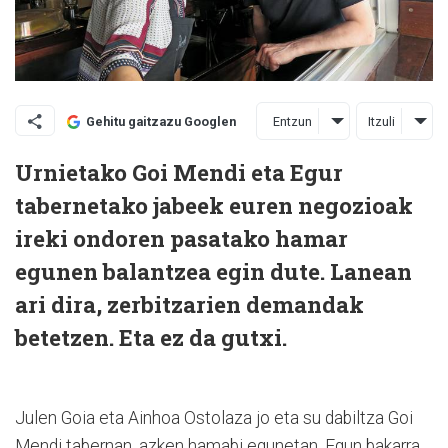
Entzun
Itzuli
Gehitu gaitzazu Googlen
Urnietako Goi Mendi eta Egur
tabernetako jabeek euren negozioak
ireki ondoren pasatako hamar
egunen balantzea egin dute. Lanean
ari dira, zerbitzarien demandak
betetzen. Eta ez da gutxi.
Julen Goia eta Ainhoa Ostolaza jo eta su dabiltza Goi
Mendi tabernan, azken hamabi egunetan. Egun bakarra