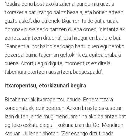
“Badira dena bost axola zaiena, pandemia guztia
txorakeria bat izango balitz bezala, eta horien artean
gazte asko”, dio Julenek. Bigarren talde bat arauak,
coronavirus-a serio hartzen duena omen, “distantziak
zorrotz zaintzen dituena”. Eta hirugarren bat ere bai:
“Pandemia inor baino serioago hartu duen eguneroko
bezeroa, baina tabernan geltokirik ez egitea erabaki
duena. Aitortu egin digute, momentuz ez direla
tabernara etortzen ausartzen, badaezpada”.
Itxaropentsu, etorkizunari begira
Bi tabernariak itxaropentsu daude. Esperantzara
kondenatuak, ezinbestean. Azken bi aste eskasetan
izan duten jende mugimenduaren halako balantze bat
egiteko eskatu diegu. Txukuna izan da, Goi Mendiren
kasuan, Julenen ahotan: “Zer esango dizut, bada,