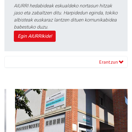
AIURRI hedabideak eskualdeko nortasun hitzak
jaso eta zabaltzen ditu. Harpidedun eginda, tokiko
albisteak euskaraz lantzen dituen komunikabidea
babestuko duzu.
Egin AIURRIkide!
Erantzun