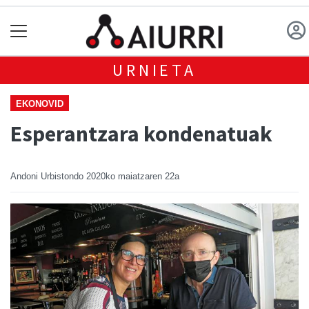
URNIETA
EKONOVID
Esperantzara kondenatuak
Andoni Urbistondo
2020ko maiatzaren 22a