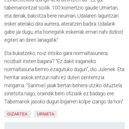
tabernariontzat soilik. 100 komertzio gaude Urnietan,
eta denak, bakoitza bere neurrian, Udalaren laguntzari
esker aterako dira aurrera, ateratzen badira. Udalarik
gabe jai dugu, eta horregatik eskerrak eman nahi dizkiot
egiten ari diren lanagatik”.
Eta bukatzeko, noiz iritsiko gara normaltasunera,
noizbait iristen bagara? “Ez dakit iraganeko
normaltasuna berriro ezagutuko dugun”, dio Julenek. Eta
herritar askok entzun nahi ez duten sententzia
mingarria. “Sanmiel jaiak bertan behera utziko dituztela
sinetsita nago, oraindik berri ofizialik ez badago ere.
Tabernariok jasoko dugun bigarren kolpe izango da hori”.
GIZARTEA
URNIETA