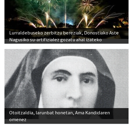
Lurraldebuseko zerbitzu bereziak, Donostiako Aste
Nagusiko su-artifizialez gozatu ahal izateko
Otoitzaldia, larunbat honetan, Ama Kandidaren
omenez