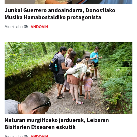
Junkal Guerrero andoaindarra, Donostiako
Musika Hamabostaldiko protagonista
Aiurri
abu 05
ANDOAIN
Naturan murgiltzeko jarduerak, Leizaran
Bisitarien Etxearen eskutik
Aiurri
abu 05
ANDOAIN