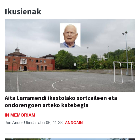
Ikusienak
Aita Larramendi ikastolako sortzaileen eta
ondorengoen arteko katebegia
IN MEMORIAM
Jon Ander Ubeda
abu 06, 11:38
ANDOAIN