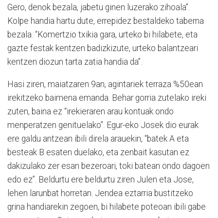
Gero, denok bezala, jabetu ginen luzerako zihoala”.
Kolpe handia hartu dute, errepidez bestaldeko taberna
bezala. “Komertzio txikia gara, urteko bi hilabete, eta
gazte festak kentzen badizkizute, urteko balantzeari
kentzen diozun tarta zatia handia da”.
Hasi ziren, maiatzaren 9an, agintariek terraza %50ean
irekitzeko baimena emanda. Behar gorria zutelako ireki
zuten, baina ez “irekieraren arau kontuak ondo
menperatzen genituelako”. Egur-eko Josek dio eurak
ere galdu antzean ibili direla arauekin, “batek A eta
besteak B esaten duelako, eta zenbait kasutan ez
dakizulako zer esan bezeroari, toki batean ondo dagoen
edo ez”. Beldurtu ere beldurtu ziren Julen eta Jose,
lehen larunbat horretan. Jendea eztarria bustitzeko
grina handiarekin zegoen, bi hilabete poteoan ibili gabe