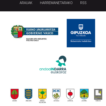
ARAUAK
HARREMANETARAKO
RSS