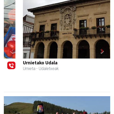
Previous
Next
Urnietako Udala
Urnieta
- Udaletxeak