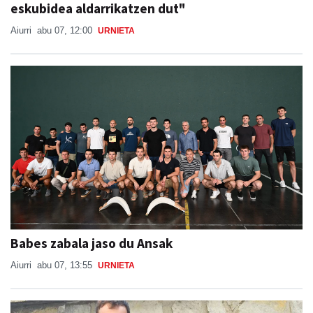
eskubidea aldarrikatzen dut"
Aiurri
abu 07, 12:00
URNIETA
Babes zabala jaso du Ansak
Aiurri
abu 07, 13:55
URNIETA