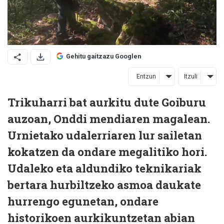
Gehitu gaitzazu Googlen
Entzun
Itzuli
Trikuharri bat aurkitu dute Goiburu
auzoan, Onddi mendiaren magalean.
Urnietako udalerriaren lur sailetan
kokatzen da ondare megalitiko hori.
Udaleko eta aldundiko teknikariak
bertara hurbiltzeko asmoa daukate
hurrengo egunetan, ondare
historikoen aurkikuntzetan abian