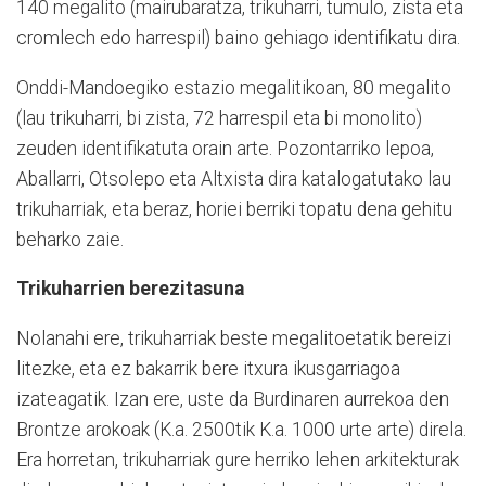
140 megalito (mairubaratza, trikuharri, tumulo, zista eta
cromlech edo harrespil) baino gehiago identifikatu dira.
Onddi-Mandoegiko estazio megalitikoan, 80 megalito
(lau trikuharri, bi zista, 72 harrespil eta bi monolito)
zeuden identifikatuta orain arte. Pozontarriko lepoa,
Aballarri, Otsolepo eta Altxista dira katalogatutako lau
trikuharriak, eta beraz, horiei berriki topatu dena gehitu
beharko zaie.
Trikuharrien berezitasuna
Nolanahi ere, trikuharriak beste megalitoetatik bereizi
litezke, eta ez bakarrik bere itxura ikusgarriagoa
izateagatik. Izan ere, uste da Burdinaren aurrekoa den
Brontze arokoak (K.a. 2500tik K.a. 1000 urte arte) direla.
Era horretan, trikuharriak gure herriko lehen arkitekturak