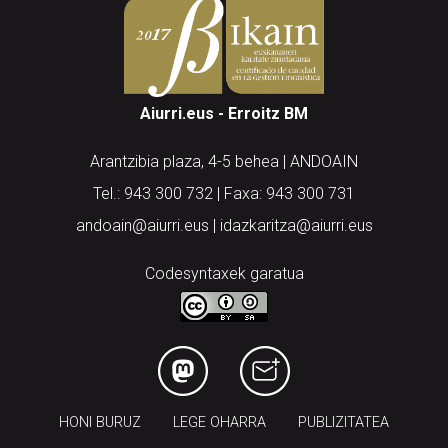
Aiurri.eus - Erroitz BM
Arantzibia plaza, 4-5 behea | ANDOAIN
Tel.: 943 300 732 | Faxa: 943 300 731
andoain@aiurri.eus | idazkaritza@aiurri.eus
Codesyntaxek garatua
HONI BURUZ
LEGE OHARRA
PUBLIZITATEA