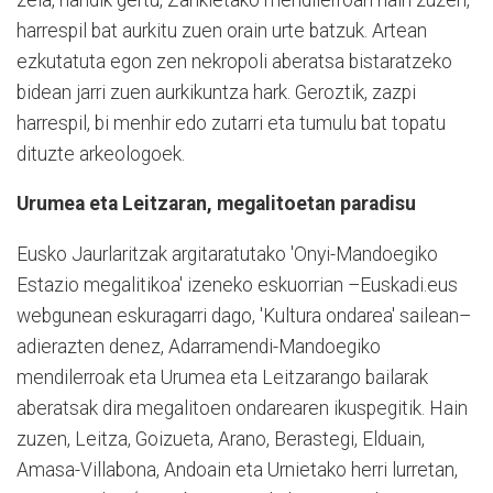
harrespil bat aurkitu zuen orain urte batzuk. Artean
ezkutatuta egon zen nekropoli aberatsa bistaratzeko
bidean jarri zuen aurkikuntza hark. Geroztik, zazpi
harrespil, bi menhir edo zutarri eta tumulu bat topatu
dituzte arkeologoek.
Urumea eta Leitzaran, megalitoetan paradisu
Eusko Jaurlaritzak argitaratutako 'Onyi-Mandoegiko
Estazio megalitikoa' izeneko eskuorrian –Euskadi.eus
webgunean eskuragarri dago, 'Kultura ondarea' sailean–
adierazten denez, Adarramendi-Mandoegiko
mendilerroak eta Urumea eta Leitzarango bailarak
aberatsak dira megalitoen ondarearen ikuspegitik. Hain
zuzen, Leitza, Goizueta, Arano, Berastegi, Elduain,
Amasa-Villabona, Andoain eta Urnietako herri lurretan,