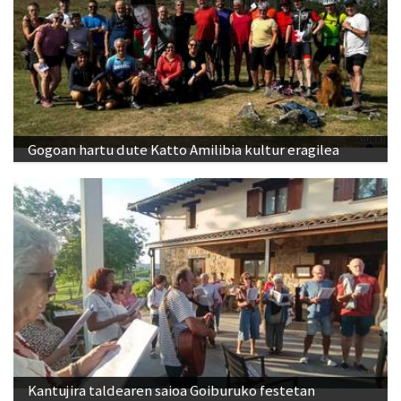
Gogoan hartu dute Katto Amilibia kultur eragilea
Kantujira taldearen saioa Goiburuko festetan