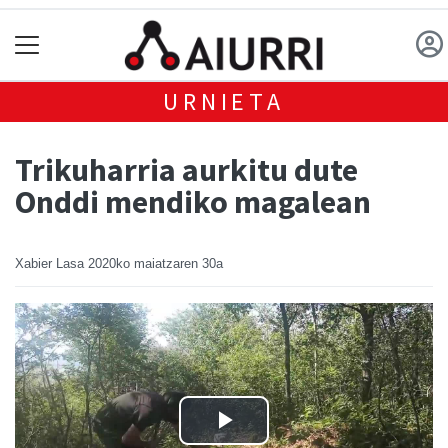
URNIETA
Trikuharria aurkitu dute
Onddi mendiko magalean
Xabier Lasa
2020ko maiatzaren 30a