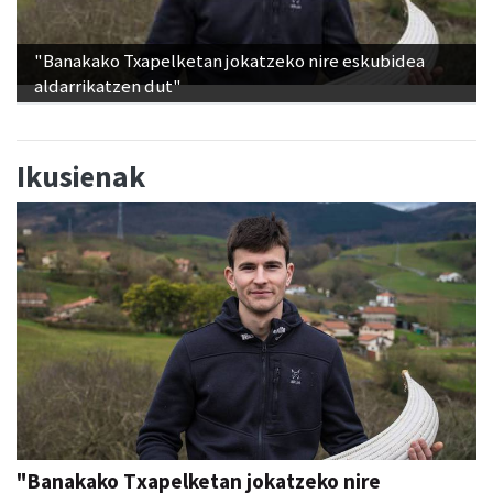
"Banakako Txapelketan jokatzeko nire eskubidea
aldarrikatzen dut"
Ikusienak
"Banakako Txapelketan jokatzeko nire