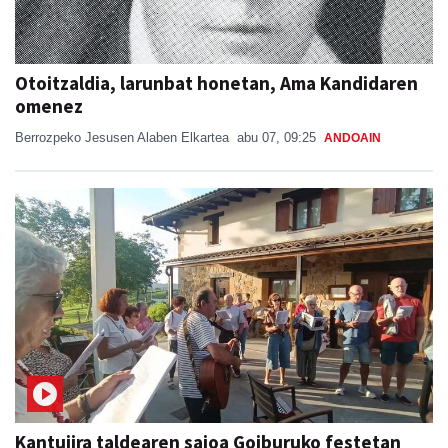
Otoitzaldia, larunbat honetan, Ama Kandidaren
omenez
Berrozpeko Jesusen Alaben Elkartea
abu 07, 09:25
ANDOAIN
Kantujira taldearen saioa Goiburuko festetan