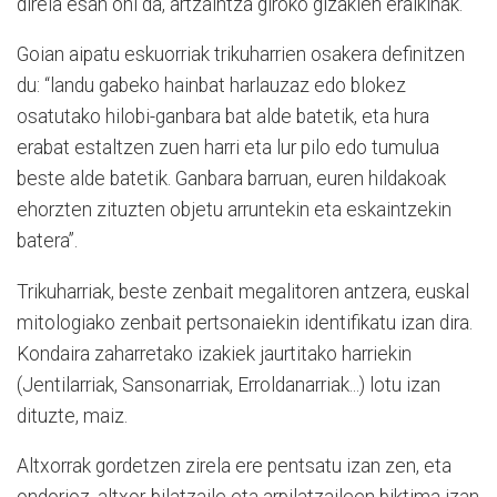
direla esan ohi da, artzaintza giroko gizakien eraikinak.
Goian aipatu eskuorriak trikuharrien osakera definitzen
du: “landu gabeko hainbat harlauzaz edo blokez
osatutako hilobi-ganbara bat alde batetik, eta hura
erabat estaltzen zuen harri eta lur pilo edo tumulua
beste alde batetik. Ganbara barruan, euren hildakoak
ehorzten zituzten objetu arruntekin eta eskaintzekin
batera”.
Trikuharriak, beste zenbait megalitoren antzera, euskal
mitologiako zenbait pertsonaiekin identifikatu izan dira.
Kondaira zaharretako izakiek jaurtitako harriekin
(Jentilarriak, Sansonarriak, Erroldanarriak...) lotu izan
dituzte, maiz.
Altxorrak gordetzen zirela ere pentsatu izan zen, eta