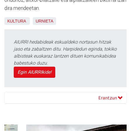
ondorioz, altxor-bilatzaile eta arpilatzaileen biktima izan
dira mendeetan.
KULTURA
URNIETA
AIURRI hedabideak eskualdeko nortasun hitzak
jaso eta zabaltzen ditu. Harpidedun eginda, tokiko
albisteak euskaraz lantzen dituen komunikabidea
babestuko duzu.
Egin AIURRIkide!
Erantzun