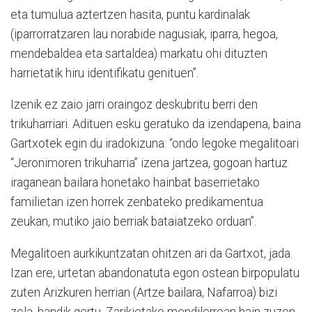
eta tumulua aztertzen hasita, puntu kardinalak
(iparrorratzaren lau norabide nagusiak, iparra, hegoa,
mendebaldea eta sartaldea) markatu ohi dituzten
harrietatik hiru identifikatu genituen”.
Izenik ez zaio jarri oraingoz deskubritu berri den
trikuharriari. Adituen esku geratuko da izendapena, baina
Gartxotek egin du iradokizuna: “ondo legoke megalitoari
“Jeronimoren trikuharria” izena jartzea, gogoan hartuz
iraganean bailara honetako hainbat baserrietako
familietan izen horrek zenbateko predikamentua
zeukan, mutiko jaio berriak bataiatzeko orduan”.
Megalitoen aurkikuntzatan ohitzen ari da Gartxot, jada.
Izan ere, urtetan abandonatuta egon ostean birpopulatu
zuten Arizkuren herrian (Artze bailara, Nafarroa) bizi
zela, handik gertu, Zarikietako mendilerroan hain zuzen,