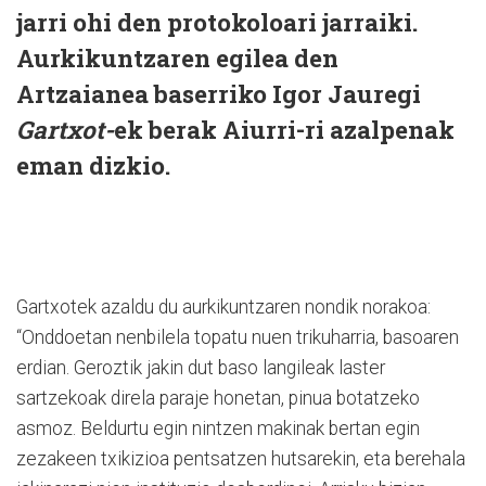
jarri ohi den protokoloari jarraiki.
Aurkikuntzaren egilea den
Artzaianea baserriko Igor Jauregi
Gartxot-
ek berak Aiurri-ri azalpenak
eman dizkio.
Gartxotek azaldu du aurkikuntzaren nondik norakoa:
“Onddoetan nenbilela topatu nuen trikuharria, basoaren
erdian. Geroztik jakin dut baso langileak laster
sartzekoak direla paraje honetan, pinua botatzeko
asmoz. Beldurtu egin nintzen makinak bertan egin
zezakeen txikizioa pentsatzen hutsarekin, eta berehala