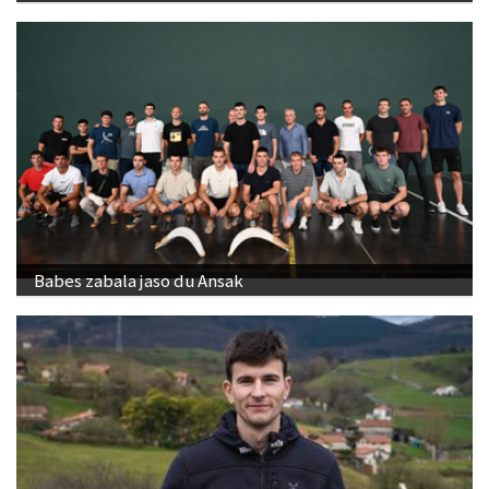
Babes zabala jaso du Ansak