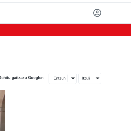
Gehitu gaitzazu Googlen
Entzun
Itzuli