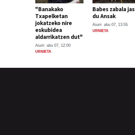
"Banakako
Babes zabala ja
Txapelketan
du Ansak
jokatzeko nire
Aiurri
abu 07, 13:55
eskubidea
URNIETA
aldarrikatzen dut"
Aiurri
abu 07, 12:00
URNIETA