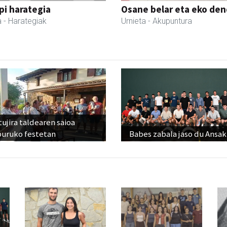
i harategia
Osane belar eta eko de
a
- Harategiak
Urnieta
- Akupuntura
ujira taldearen saioa
buruko festetan
Babes zabala jaso du Ansak