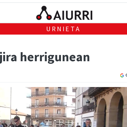
URNIETA
jira herrigunean