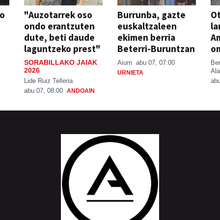
so
"Auzotarrek oso
Burrunba, gazte
Ot
ondo erantzuten
euskaltzaleen
la
dute, beti daude
ekimen berria
A
laguntzeko prest"
Beterri-Buruntzan
o
SORABILLAKO JAIAK
Aiurri
abu 07, 07:00
Be
2026
Ala
URNIETA
Lide Ruiz Telleria
abu
abu 07, 08:00
ANDOAIN