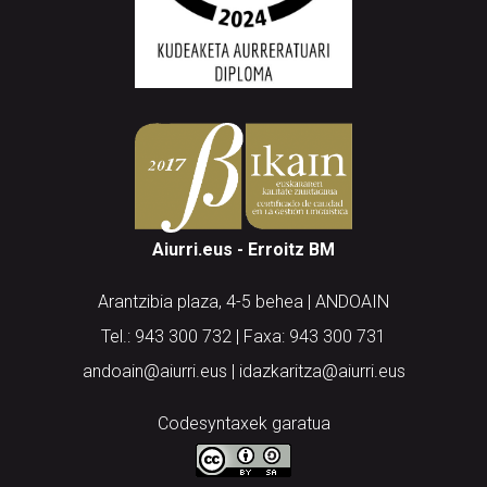
Aiurri.eus - Erroitz BM
Arantzibia plaza, 4-5 behea | ANDOAIN
Tel.: 943 300 732 | Faxa: 943 300 731
andoain@aiurri.eus | idazkaritza@aiurri.eus
Codesyntaxek garatua