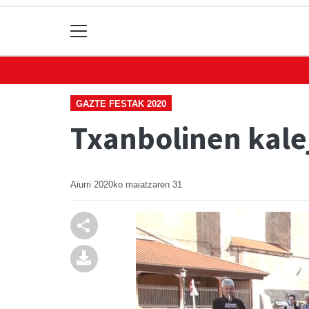
GAZTE FESTAK 2020
Txanbolinen kale
Aiurri
2020ko maiatzaren 31