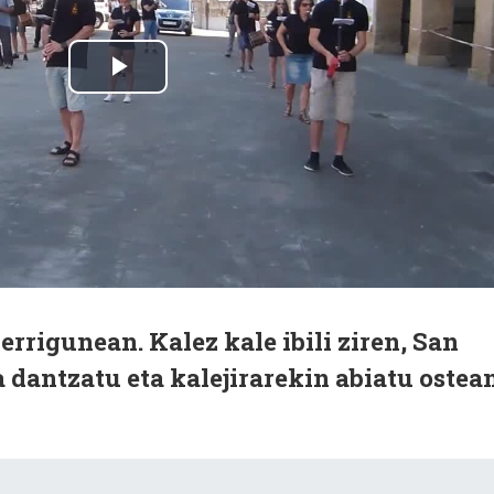
errigunean. Kalez kale ibili ziren, San
dantzatu eta kalejirarekin abiatu ostean