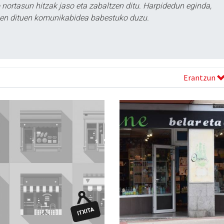
ortasun hitzak jaso eta zabaltzen ditu. Harpidedun eginda,
tzen dituen komunikabidea babestuko duzu.
Erantzun