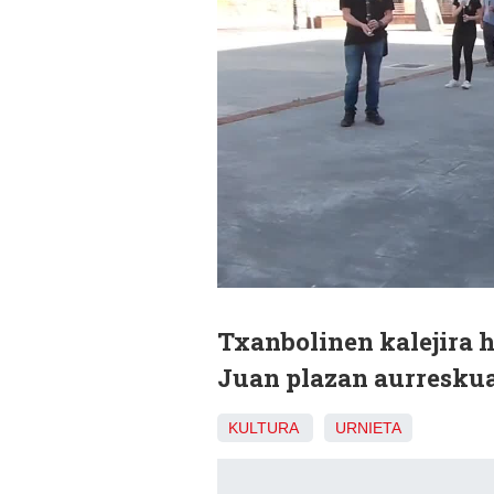
Txanbolinen kalejira h
Juan plazan aurreskua 
KULTURA
URNIETA