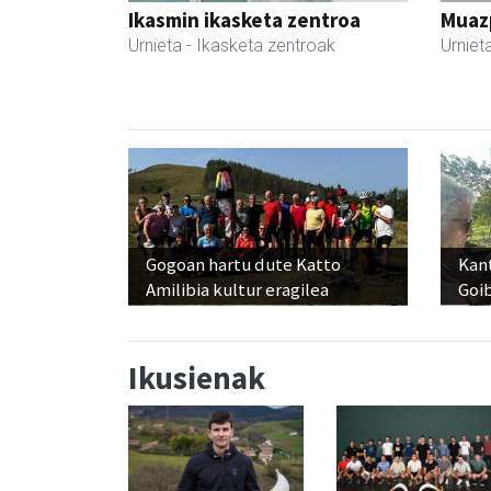
Ikasmin ikasketa zentroa
Muazp
Urnieta
- Ikasketa zentroak
Urniet
Gogoan hartu dute Katto
Kant
Amilibia kultur eragilea
Goi
Ikusienak