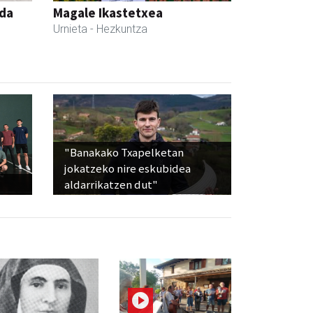
nda
Magale Ikastetxea
Urnieta
- Hezkuntza
"Banakako Txapelketan
jokatzeko nire eskubidea
aldarrikatzen dut"