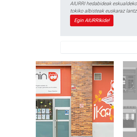
AIURRI hedabideak eskualdeko n
tokiko albisteak euskaraz lan
Egin AIURRIkide!