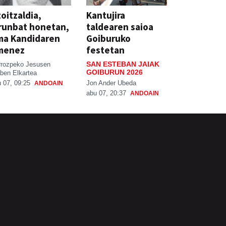
oitzaldia,
Kantujira
runbat honetan,
taldearen saioa
ma Kandidaren
Goiburuko
menez
festetan
SAN ESTEBAN JAIAK
rrozpeko Jesusen
GOIBURUN 2026
ben Elkartea
Jon Ander Ubeda
 07, 09:25
ANDOAIN
abu 07, 20:37
ANDOAIN