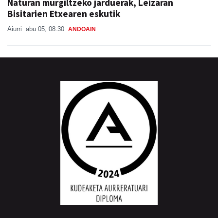
Naturan murgiltzeko jarduerak, Leizaran
Bisitarien Etxearen eskutik
Aiurri
abu 05, 08:30
ANDOAIN