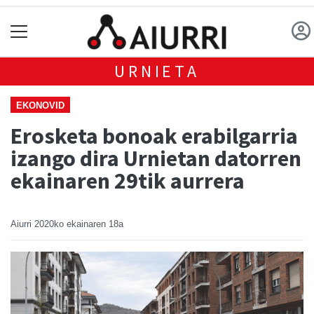
URNIETA
EKONOVID
Erosketa bonoak erabilgarria
izango dira Urnietan datorren
ekainaren 29tik aurrera
Aiurri
2020ko ekainaren 18a