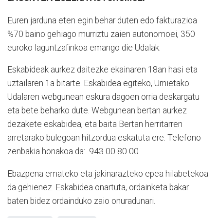
Euren jarduna eten egin behar duten edo fakturazioa
%70 baino gehiago murriztu zaien autonomoei, 350
euroko laguntzafinkoa emango die Udalak.
Eskabideak aurkez daitezke ekainaren 18an hasi eta
uztailaren 1a bitarte. Eskabidea egiteko, Urnietako
Udalaren webgunean eskura dagoen orria deskargatu
eta bete beharko dute. Webgunean bertan aurkez
dezakete eskabidea, eta baita Bertan herritarren
arretarako bulegoan hitzordua eskatuta ere. Telefono
zenbakia honakoa da:
943 00 80 00.
Ebazpena emateko eta jakinarazteko epea hilabetekoa
da gehienez. Eskabidea onartuta, ordainketa bakar
baten bidez ordainduko zaio onuradunari.