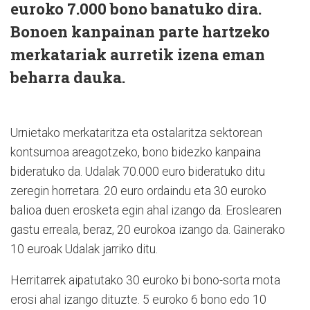
euroko 7.000 bono banatuko dira.
Bonoen kanpainan parte hartzeko
merkatariak aurretik izena eman
beharra dauka.
Urnietako merkataritza eta ostalaritza sektorean
kontsumoa areagotzeko, bono bidezko kanpaina
bideratuko da. Udalak 70.000 euro bideratuko ditu
zeregin horretara. 20 euro ordaindu eta 30 euroko
balioa duen erosketa egin ahal izango da. Eroslearen
gastu erreala, beraz, 20 eurokoa izango da. Gainerako
10 euroak Udalak jarriko ditu.
Herritarrek aipatutako 30 euroko bi bono-sorta mota
erosi ahal izango dituzte. 5 euroko 6 bono edo 10