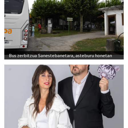
Bus zerbitzua Sanestebanetara, asteburu honetan