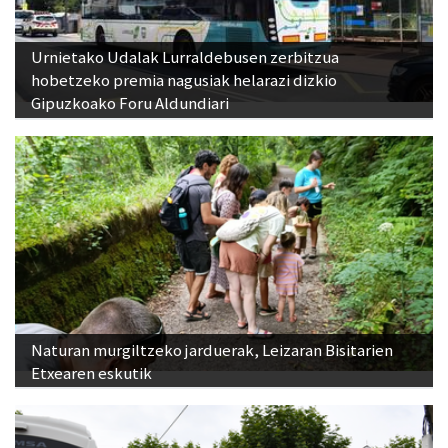
Urnietako Udalak Lurraldebusen zerbitzua
hobetzeko premia nagusiak helarazi dizkio
Gipuzkoako Foru Aldundiari
Naturan murgiltzeko jarduerak, Leizaran Bisitarien
Etxearen eskutik