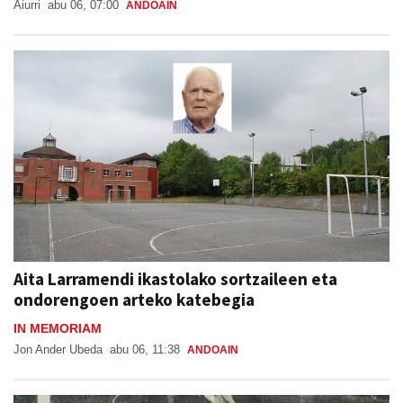
Aiurri
abu 06, 07:00
ANDOAIN
Aita Larramendi ikastolako sortzaileen eta
ondorengoen arteko katebegia
IN MEMORIAM
Jon Ander Ubeda
abu 06, 11:38
ANDOAIN