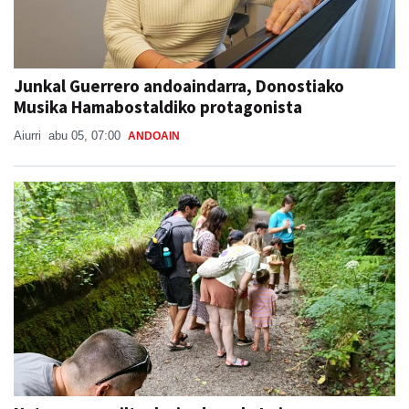
Junkal Guerrero andoaindarra, Donostiako
Musika Hamabostaldiko protagonista
Aiurri
abu 05, 07:00
ANDOAIN