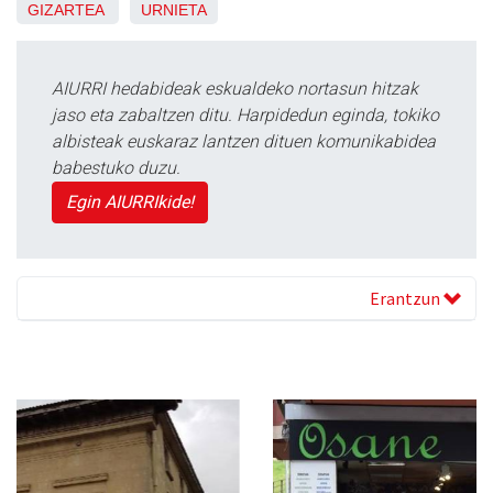
GIZARTEA
URNIETA
AIURRI hedabideak eskualdeko nortasun hitzak
jaso eta zabaltzen ditu. Harpidedun eginda, tokiko
albisteak euskaraz lantzen dituen komunikabidea
babestuko duzu.
Egin AIURRIkide!
Erantzun