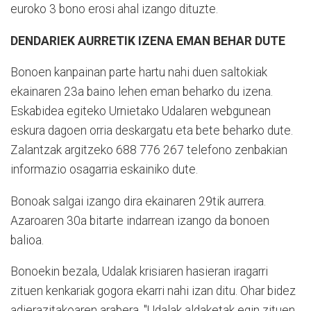
euroko 3 bono erosi ahal izango dituzte.
DENDARIEK AURRETIK IZENA EMAN BEHAR DUTE
Bonoen kanpainan parte hartu nahi duen saltokiak
ekainaren 23a baino lehen eman beharko du izena.
Eskabidea egiteko Urnietako Udalaren webgunean
eskura dagoen orria deskargatu eta bete beharko dute.
Zalantzak argitzeko 688 776 267 telefono zenbakian
informazio osagarria eskainiko dute.
Bonoak salgai izango dira ekainaren 29tik aurrera.
Azaroaren 30a bitarte indarrean izango da bonoen
balioa.
Bonoekin bezala, Udalak krisiaren hasieran iragarri
zituen kenkariak gogora ekarri nahi izan ditu. Ohar bidez
adierazitakoaren arabera, "Udalak aldaketak egin zituen