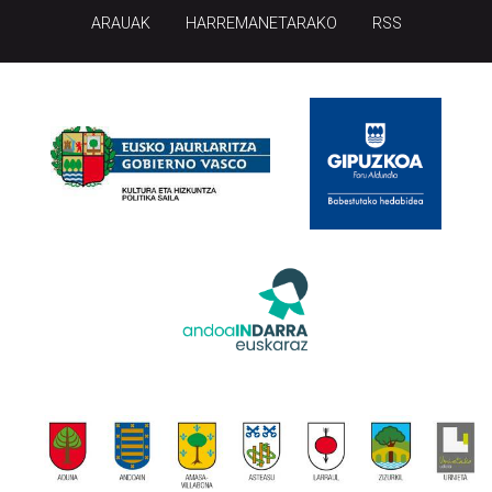
ARAUAK
HARREMANETARAKO
RSS