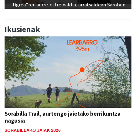
"Tigrea"ren aurre-estreinaldia, arratsaldean Saroben
Ikusienak
Sorabilla Trail, aurtengo jaietako berrikuntza
nagusia
SORABILLAKO JAIAK 2026