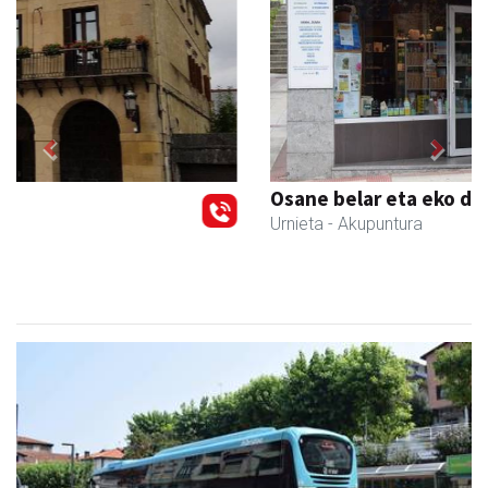
Previous
Next
Osane belar eta eko denda
Urnieta
- Akupuntura