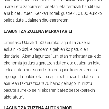
uraren eta zaborraren tasetan, eta terrazak handitzea
ahalbidetu zuen. Kenkari horiek guztiek 70.000 euroko
balioa dute Udalaren diru-sarreretan.
LAGUNTZA ZUZENA MERKATARIEI
Urnietako Udalak 1.500 euroko laguntza zuzena
eskainiko dizkie pandemia gehien kolpatu dien
dendariei. Aipatu laguntza "Urnietan merkataritza- edo
ekonomia-jarduera garatzen duten eta udalerrian lokal
irekia duten pertsona fisiko edo juridikoei zuzenduta
egongo da, baldin eta itxi egin behar izan badute edo
apirilean fakturazioa %70 baino gehiago murriztu
badute aurreko seihilekoaren batez bestekoarekin
alderatuta".
LAGUNTZA ZUZENA AUTONOMOEI