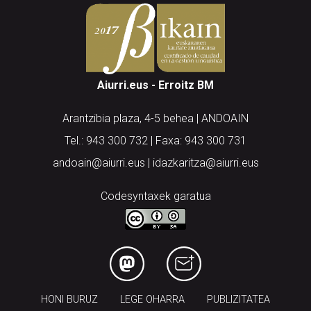
Aiurri.eus - Erroitz BM
Arantzibia plaza, 4-5 behea | ANDOAIN
Tel.: 943 300 732 | Faxa: 943 300 731
andoain@aiurri.eus | idazkaritza@aiurri.eus
Codesyntaxek garatua
HONI BURUZ
LEGE OHARRA
PUBLIZITATEA