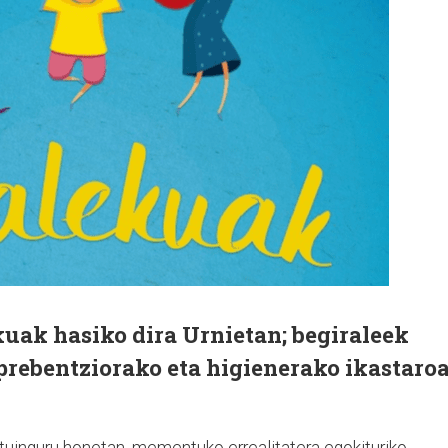
uak hasiko dira Urnietan; begiraleek
ebentziorako eta higienerako ikastaro