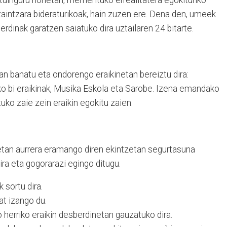
stuinguru honetan, mementuko errealitatera egokituriko
zaintzara bideraturikoak, hain zuzen ere. Dena den, umeek
erdinak garatzen saiatuko dira uztailaren 24 bitarte.
n banatu eta ondorengo eraikinetan bereiztu dira:
o bi eraikinak, Musika Eskola eta Sarobe. Izena emandako
ko zaie zein eraikin egokitu zaien.
etan aurrera eramango diren ekintzetan segurtasuna
ira eta gogorarazi egingo ditugu.
 sortu dira.
at izango du.
o herriko eraikin desberdinetan gauzatuko dira.