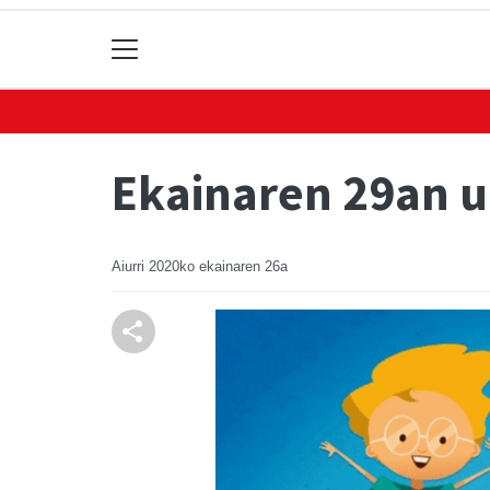
Ekainaren 29an u
Aiurri
2020ko ekainaren 26a