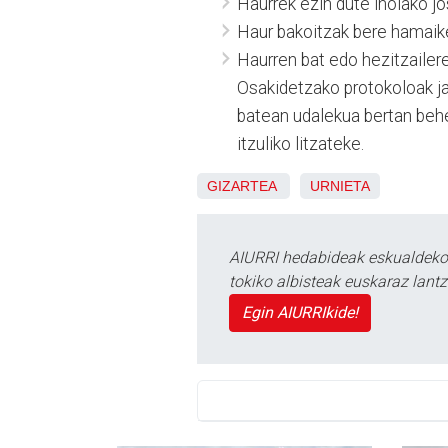
Haurrek ezin dute inolako jo
Haur bakoitzak bere hamaik
Haurren bat edo hezitzaile
Osakidetzako protokoloak jar
batean udalekua bertan behe
itzuliko litzateke.
GIZARTEA
URNIETA
AIURRI hedabideak eskualdeko n
tokiko albisteak euskaraz lan
Egin AIURRIkide!