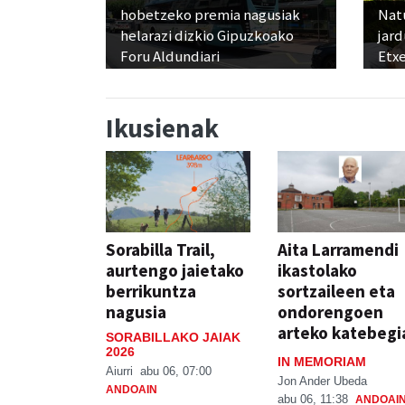
hobetzeko premia nagusiak
Nat
helarazi dizkio Gipuzkoako
jard
Foru Aldundiari
Etx
Ikusienak
Sorabilla Trail,
Aita Larramendi
aurtengo jaietako
ikastolako
berrikuntza
sortzaileen eta
nagusia
ondorengoen
arteko katebegi
SORABILLAKO JAIAK
2026
IN MEMORIAM
Aiurri
abu 06, 07:00
Jon Ander Ubeda
ANDOAIN
abu 06, 11:38
ANDOAI