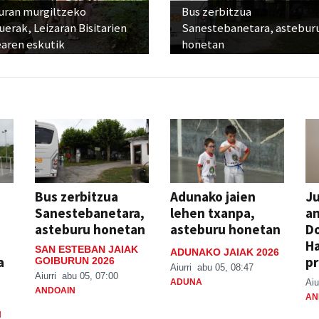
uran murgiltzeko
Bus zerbitzua
uerak, Leizaran Bisitarien
Sanestebanetara, astebur
earen eskutik
honetan
Bus zerbitzua
Adunako jaien
Ju
Sanestebanetara,
lehen txanpa,
an
asteburu honetan
asteburu honetan
Do
H
SAN ESTEBAN JAIAK
ADUNAKO JAIAK 2026
a
pr
GOIBURUN 2026
Aiurri
abu 05, 08:47
Aiurri
abu 05, 07:00
ADUNA
Aiu
ANDOAIN
AN
N