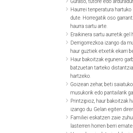
Guraso, tutore edo arduradun
Haurrei tenperatura hartuko 
dute. Horregatik oso garrant
haurra sartu arte.
Eraikinera sartu aurretik gel
Derrigorrezkoa izango da mu
haur guztiek etxetik ekarri 
Haur bakoitzak egunero garb
batzuetan tarteko distantzi
hartzeko.
Goizean zehar, beti saiatuko
musukorik edo pantailarik g
Printzipioz, haur bakoitzak 
izango du. Gelan egiten dire
Familiei eskatzen zaie zuhur
lasterren horren berri emate