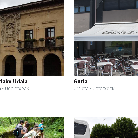
tako Udala
Guria
a
- Udaletxeak
Urnieta
- Jatetxeak