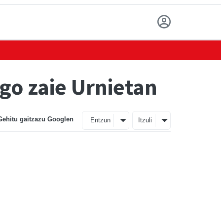
go zaie Urnietan
Gehitu gaitzazu Googlen
Entzun
Itzuli