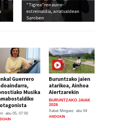
"Tigrea"ren aurre-
u
estreinaldia, arratsaldean
Saroben
nkal Guerrero
Buruntzako jaien
doaindarra,
atarikoa, Ainhoa
nostiako Musika
Aiertzarekin
amabostaldiko
BURUNTZAKO JAIAK
otagonista
2026
Xabat Minguez
abu 04
rri
abu 05, 07:00
ANDOAIN
DOAIN