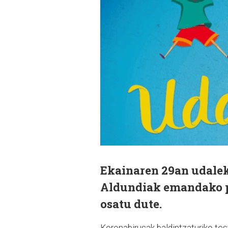
Ekainaren 29an udalek
Aldundiak emandako pr
osatu dute.