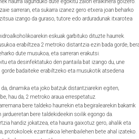
ek haurra lagunduko dute egokitu zaion eraikinera goizero.
zaie sarreran, eta sukarra izanez gero etxera joan beharko
zitsua izango da guraso, tutore edo arduradunak itxarotea
 hidroalkoholikoarekin eskuak garbituko dituzte haurrek.
sukoa erabiltzea 2 metroko distantzia ezin bada gorde, bera
beharko dute musukoa, eta sarreran erakutsi.
itu eta desinfektatuko den pantaila bat izango du, une
a gorde badaiteke erabiltzeko eta musukotik atsedena
 da, dinamika eta joko batzuk distantziarekin egiten,
abe, hau da, 2 metroko araua errespetatuz.
harremana bere taldeko haurrekin eta begiralearekin bakarrik
n jardueretan bere taldekideekin soilik egongo da.
tzia handiz jokatzea, eta haurra gaixotuz gero, ahalik eta
a, protokoloek ezarritakoa lehenbailehen bete ahal izateko.