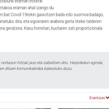
stailurik eraman etxetik
etakoa eraman ahal izango du.
ren bat Covid-19rekin gaixotzen bada edo susmoa badago,
raituko dira, eta egoeraren arabera gerta liteke talderen
ra geratzea. Kasu horretan, kuotaren zati proportzionala
ortasun hitzak jaso eta zabaltzen ditu. Harpidedun eginda,
tzen dituen komunikabidea babestuko duzu.
Erantzun