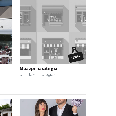
Muazpi harategia
Urnieta
- Harategiak