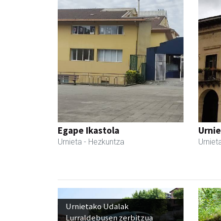
Egape Ikastola
Urnie
Urnieta
- Hezkuntza
Urniet
Urnietako Udalak
Lurraldebusen zerbitzua