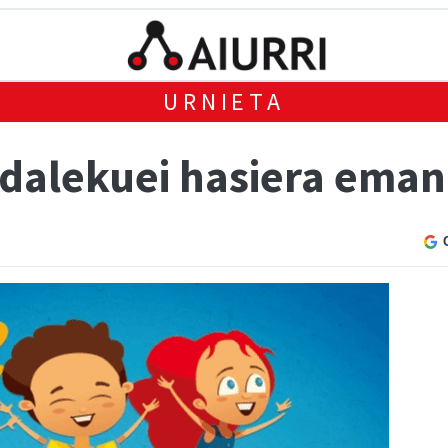
URNIETA
dalekuei hasiera eman