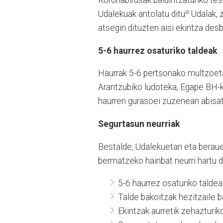
Koronabirusak baldintzaturiko te
Udalekuak antolatu dituº Udalak, 
atsegin dituzten aisi ekintza desb
5-6 haurrez osaturiko taldeak
Haurrak 5-6 pertsonako multzoeta
Arantzubiko ludoteka, Egape BH-k
haurren gurasoei zuzenean abisatu
Segurtasun neurriak
Bestalde, Udalekuetan eta berau
bermatzeko hainbat neurri hartu d
5-6 haurrez osaturiko taldeak
Talde bakoitzak hezitzaile b
Ekintzak aurretik zehazturik