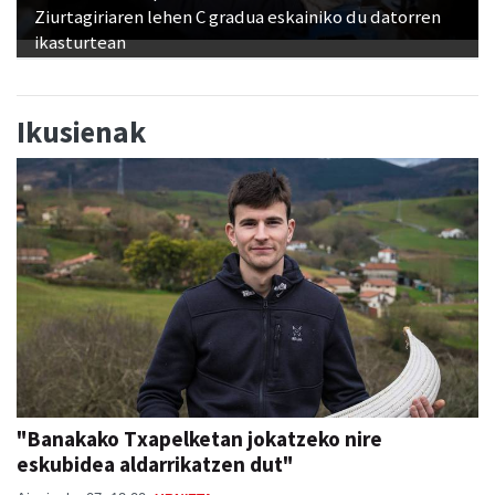
Ziurtagiriaren lehen C gradua eskainiko du datorren
ikasturtean
Ikusienak
"Banakako Txapelketan jokatzeko nire
eskubidea aldarrikatzen dut"