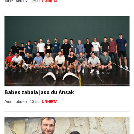
Aiurri
abu 07, 12:00
URNIETA
Babes zabala jaso du Ansak
Aiurri
abu 07, 13:55
URNIETA