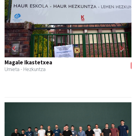
Previous
Next
Barn trasteleku eta biltegi txikien alokairua
Urnieta
- Trastelekuak