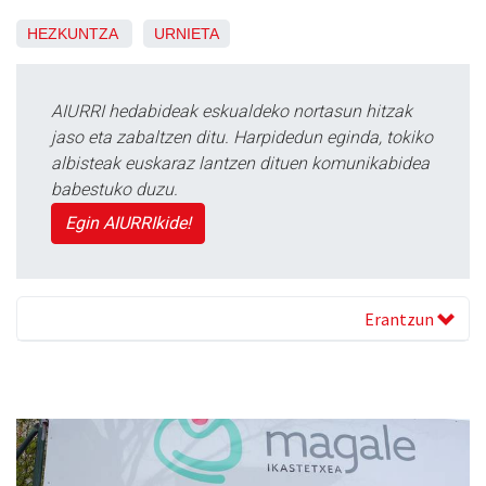
HEZKUNTZA
URNIETA
AIURRI hedabideak eskualdeko nortasun hitzak
jaso eta zabaltzen ditu. Harpidedun eginda, tokiko
albisteak euskaraz lantzen dituen komunikabidea
babestuko duzu.
Egin AIURRIkide!
Erantzun