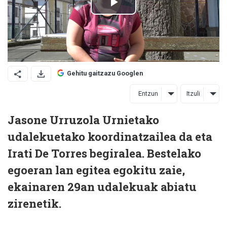
Gehitu gaitzazu Googlen
Entzun
Itzuli
Jasone Urruzola Urnietako
udalekuetako koordinatzailea da eta
Irati De Torres begiralea. Bestelako
egoeran lan egitea egokitu zaie,
ekainaren 29an udalekuak abiatu
zirenetik.