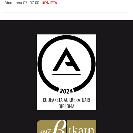
Aiurri
abu 07, 07:00
URNIETA