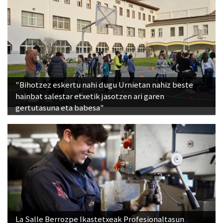
"Bihotzez eskertu nahi dugu Urnietan nahiz beste
hainbat salestar etxetik jasotzen ari garen
gertutasuna eta babesa"
La Salle Berrozpe Ikastetxeak Profesionaltasun