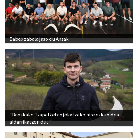
Babes zabala jaso du Ansak
"Banakako Txapelketan jokatzeko nire eskubidea
aldarrikatzen dut"