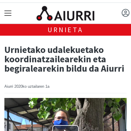
URNIETA
Urnietako udalekuetako
koordinatzailearekin eta
begiralearekin bildu da Aiurri
Aiurri
2020ko uztailaren 1a