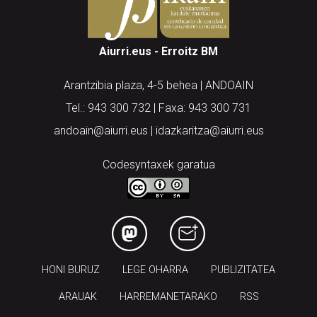
Aiurri.eus - Erroitz BM
Arantzibia plaza, 4-5 behea | ANDOAIN
Tel.: 943 300 732 | Faxa: 943 300 731
andoain@aiurri.eus | idazkaritza@aiurri.eus
Codesyntaxek garatua
HONI BURUZ
LEGE OHARRA
PUBLIZITATEA
ARAUAK
HARREMANETARAKO
RSS