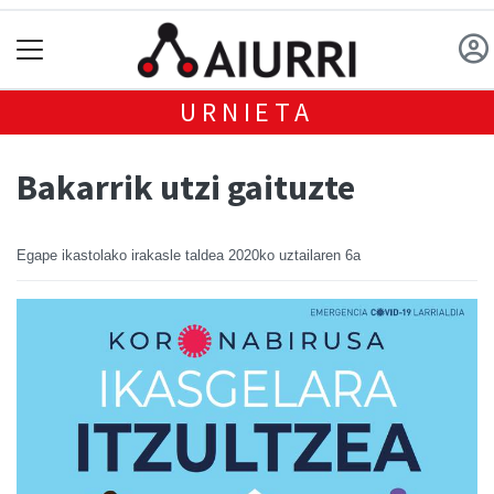
URNIETA
Bakarrik utzi gaituzte
Egape ikastolako irakasle taldea
2020ko uztailaren 6a