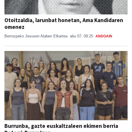
Otoitzaldia, larunbat honetan, Ama Kandidaren
omenez
Berrozpeko Jesusen Alaben Elkartea
abu 07, 09:25
ANDOAIN
Burrunba, gazte euskaltzaleen ekimen berria