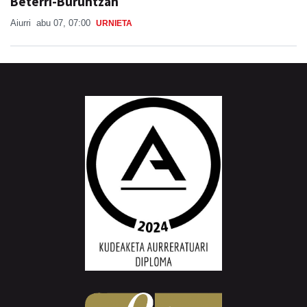
Beterri-Buruntzan
Aiurri
abu 07, 07:00
URNIETA