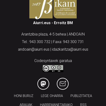
Aiurri.eus - Erroitz BM
Arantzibia plaza, 4-5 behea | ANDOAIN
Tel.: 943 300 732 | Faxa: 943 300 731
andoain@aiurri.eus | idazkaritza@aiurri.eus
Codesyntaxek garatua
HONI BURUZ
LEGE OHARRA
PUBLIZITATEA
ARAUAK
HARREMANETARAKO
RSS