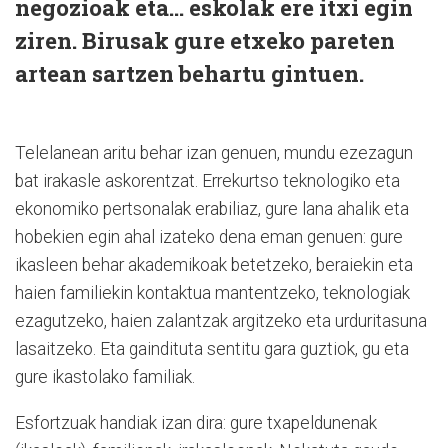
negozioak eta… eskolak ere itxi egin
ziren. Birusak gure etxeko pareten
artean sartzen behartu gintuen.
Telelanean aritu behar izan genuen, mundu ezezagun
bat irakasle askorentzat. Errekurtso teknologiko eta
ekonomiko pertsonalak erabiliaz, gure lana ahalik eta
hobekien egin ahal izateko dena eman genuen: gure
ikasleen behar akademikoak betetzeko, beraiekin eta
haien familiekin kontaktua mantentzeko, teknologiak
ezagutzeko, haien zalantzak argitzeko eta urduritasuna
lasaitzeko. Eta gaindituta sentitu gara guztiok, gu eta
gure ikastolako familiak.
Esfortzuak handiak izan dira: gure txapeldunenak