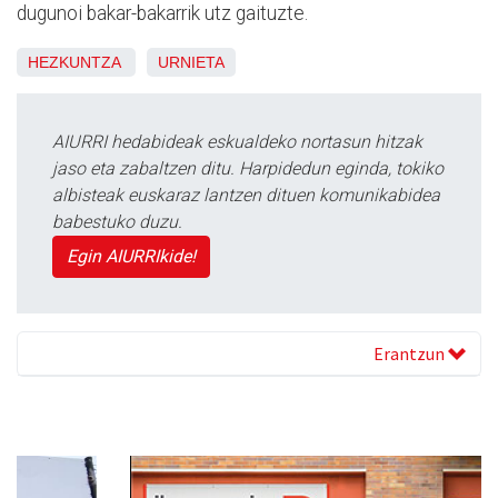
dugunoi bakar-bakarrik utz gaituzte.
HEZKUNTZA
URNIETA
AIURRI hedabideak eskualdeko nortasun hitzak
jaso eta zabaltzen ditu. Harpidedun eginda, tokiko
albisteak euskaraz lantzen dituen komunikabidea
babestuko duzu.
Egin AIURRIkide!
Erantzun