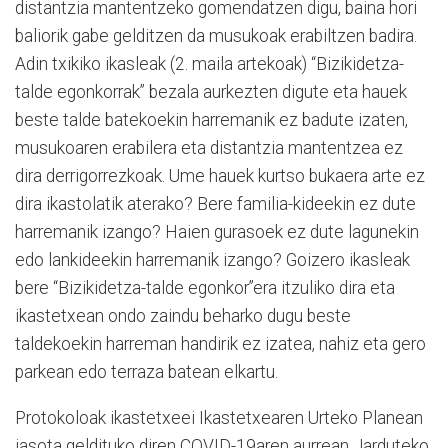
distantzia mantentzeko gomendatzen digu, baina hori
baliorik gabe gelditzen da musukoak erabiltzen badira.
Adin txikiko ikasleak (2. maila artekoak) “Bizikidetza-
talde egonkorrak” bezala aurkezten digute eta hauek
beste talde batekoekin harremanik ez badute izaten,
musukoaren erabilera eta distantzia mantentzea ez
dira derrigorrezkoak. Ume hauek kurtso bukaera arte ez
dira ikastolatik aterako? Bere familia-kideekin ez dute
harremanik izango? Haien gurasoek ez dute lagunekin
edo lankideekin harremanik izango? Goizero ikasleak
bere “Bizikidetza-talde egonkor”era itzuliko dira eta
ikastetxean ondo zaindu beharko dugu beste
taldekoekin harreman handirik ez izatea, nahiz eta gero
parkean edo terraza batean elkartu.
Protokoloak ikastetxeei Ikastetxearen Urteko Planean
jasota geldituko diren COVID-19aren aurrean Jarduteko