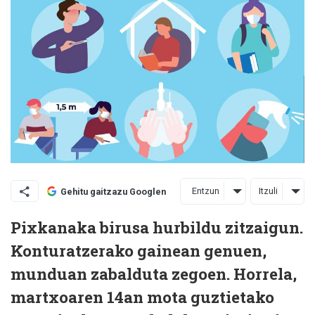
Entzun
Itzuli
Gehitu gaitzazu Googlen
Pixkanaka birusa hurbildu zitzaigun.
Konturatzerako gainean genuen,
munduan zabalduta zegoen. Horrela,
martxoaren 14an mota guztietako