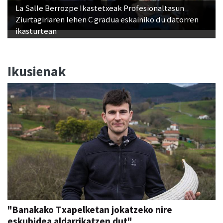
La Salle Berrozpe Ikastetxeak Profesionaltasun
Ziurtagiriaren lehen C gradua eskainiko du datorren
ikasturtean
Ikusienak
"Banakako Txapelketan jokatzeko nire
eskubidea aldarrikatzen dut"