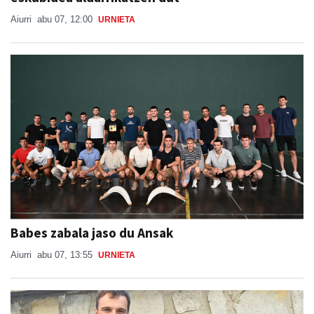
Aiurri
abu 07, 12:00
URNIETA
Babes zabala jaso du Ansak
Aiurri
abu 07, 13:55
URNIETA