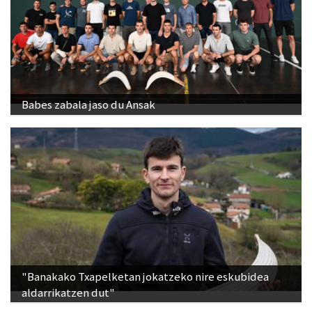
Babes zabala jaso du Ansak
"Banakako Txapelketan jokatzeko nire eskubidea
aldarrikatzen dut"