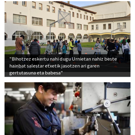
"Bihotzez eskertu nahi dugu Urnietan nahiz beste
hainbat salestar etxetik jasotzen ari garen
gertutasuna eta babesa"