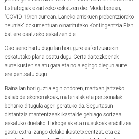
Estrategiak ezartzeko eskatzen die. Modu berean,
“COVID-19ren aurrean, Laneko arriskuen prebentziorako
neurriak” dokumentuan oinarritutako Kontingentzia Plan
bat ere osatzeko eskatzen die.
Oso serio hartu dugu lan hori, gure esfortzuarekin
eskatutako plana osatu dugu. Gerta daitezkeenak
aurreikusten saiatu gara eta nola egingo diegun aurre
ere pentsatu dugu.
Baina lan hori guztia egin ondoren, martxan jartzeko
baliabide ekonomikoak, materialak eta pertsonalak
beharko ditugula ageri geratuko da. Segurtasun
distantzia mantentzeak ikastalde gehiago sortzea
eskatuko duelako. Hidrogelak eta musukoak erabiltzea
gastu extra izango delako ikastetxeentzat, eta ez