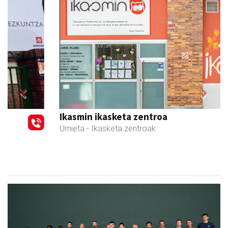
Previous
Next
Ikasmin ikasketa zentroa
Urnieta
- Ikasketa zentroak