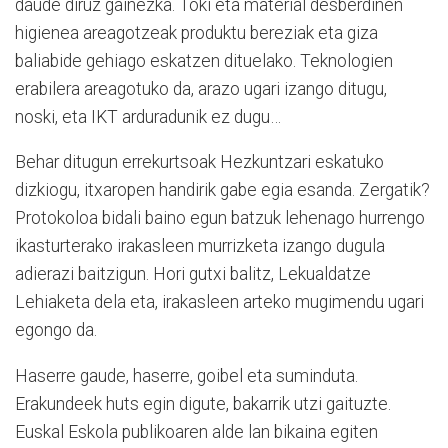
daude diruz gainezka. Toki eta material desberdinen
higienea areagotzeak produktu bereziak eta giza
baliabide gehiago eskatzen dituelako. Teknologien
erabilera areagotuko da, arazo ugari izango ditugu,
noski, eta IKT arduradunik ez dugu…
Behar ditugun errekurtsoak Hezkuntzari eskatuko
dizkiogu, itxaropen handirik gabe egia esanda. Zergatik?
Protokoloa bidali baino egun batzuk lehenago hurrengo
ikasturterako irakasleen murrizketa izango dugula
adierazi baitzigun. Hori gutxi balitz, Lekualdatze
Lehiaketa dela eta, irakasleen arteko mugimendu ugari
egongo da.
Haserre gaude, haserre, goibel eta suminduta.
Erakundeek huts egin digute, bakarrik utzi gaituzte.
Euskal Eskola publikoaren alde lan bikaina egiten