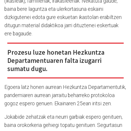
(ikasleak), familienak, irakasleenak. Nekatuta gaude,
baina bere laguntza eta ulerkortasuna eskaini
dizkigutenei edota gure eskuetan ikastolan erabiltzen
ditugun material didaktikoa jarri dituztenei eskertuak
ere bagaude.
Prozesu luze honetan Hezkuntza
Departamentuaren falta izugarri
sumatu dugu.
Egoera latz honen aurrean Hezkuntza Departamentutik,
pandemiaren aurrean jarraitu beharreko protokoloa
gogoz espero genuen. Ekainaren 25ean iritsi zen.
Jokabide zehatzak eta neurri garbiak espero genituen,
baina orokorkeria gehiegi topatu genituen. Segurtasun