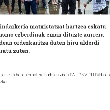
indarkeria matxistatzat hartzea eskatu
itasmo ezberdinak eman dituzte aurrera
dean ordezkaritza duten hiru alderdi
ratu zuten.
 jantzita botoa ematera hurbildu ziren EAJ-PNV, EH Bildu et
kari.