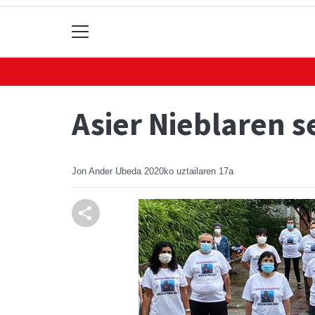
Asier Nieblaren 
Jon Ander Ubeda
2020ko uztailaren 17a