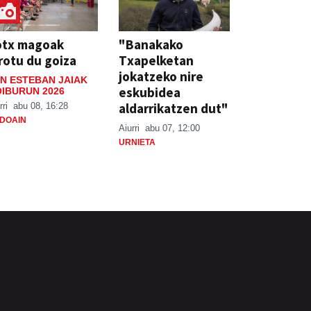
otx magoak
"Banakako
rotu du goiza
Txapelketan
jokatzeko nire
N ESTEBAN JAIAK
eskubidea
IBURUN 2026
aldarrikatzen dut"
rri
abu 08, 16:28
DOAIN
Aiurri
abu 07, 12:00
URNIETA