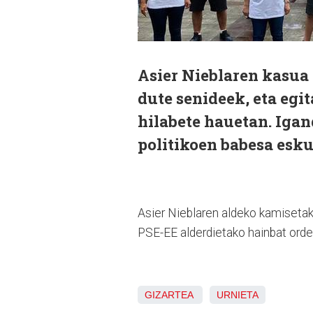
Asier Nieblaren kasua 
dute senideek, eta eg
hilabete hauetan. Igan
politikoen babesa esku
Asier Nieblaren aldeko kamisetak
PSE-EE alderdietako hainbat ordez
GIZARTEA
URNIETA