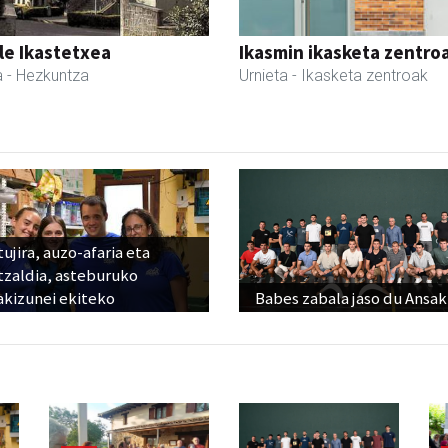
le Ikastetxea
Ikasmin ikasketa zentro
a
- Hezkuntza
Urnieta
- Ikasketa zentroak
ujira, auzo-afaria eta
tzaldia, asteburuko
akizunei ekiteko
Babes zabala jaso du Ansak