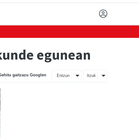
skunde egunean
Gehitu gaitzazu Googlen
Entzun
Itzuli