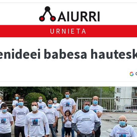
URNIETA
senideei babesa haute