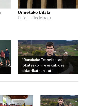
a
Urnietako Udala
Urnieta
- Udaletxeak
"Banakako Txapelketan
jokatzeko nire eskubidea
aldarrikatzen dut"