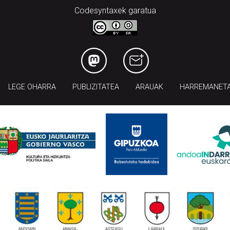
Codesyntaxek garatua
LEGE OHARRA
PUBLIZITATEA
ARAUAK
HARREMANET