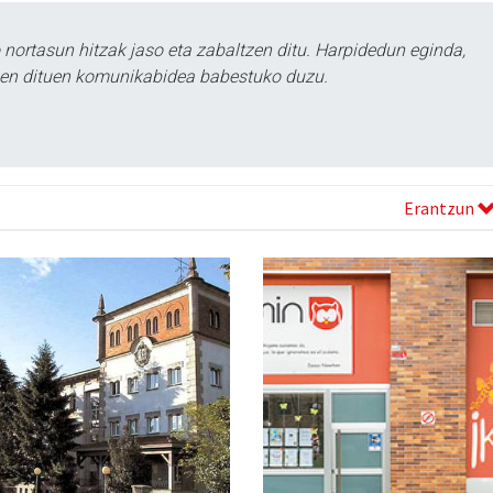
ortasun hitzak jaso eta zabaltzen ditu. Harpidedun eginda,
tzen dituen komunikabidea babestuko duzu.
Erantzun