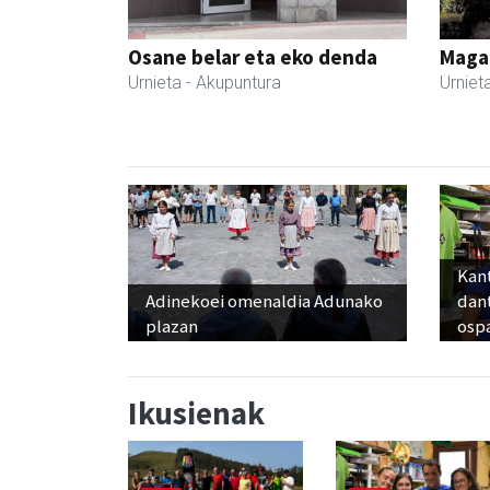
Osane belar eta eko denda
Maga
Urnieta
- Akupuntura
Urniet
Kant
Adinekoei omenaldia Adunako
dan
plazan
osp
Ikusienak