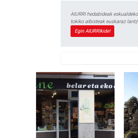
AIURRI hedabideak eskualdeko n
tokiko albisteak euskaraz lan
Egin AIURRIkide!