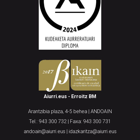
Aiurri.eus - Erroitz BM
Arantzibia plaza, 4-5 behea | ANDOAIN
Tel.: 943 300 732 | Faxa: 943 300 731
andoain@aiurri.eus | idazkaritza@aiurri.eus