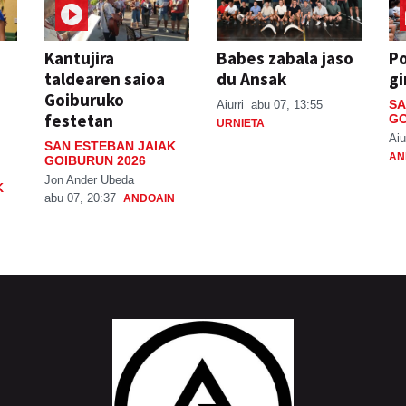
Kantujira
Babes zabala jaso
P
taldearen saioa
du Ansak
gi
Goiburuko
SA
Aiurri
abu 07, 13:55
festetan
GO
URNIETA
Aiu
SAN ESTEBAN JAIAK
AN
GOIBURUN 2026
Jon Ander Ubeda
K
abu 07, 20:37
ANDOAIN