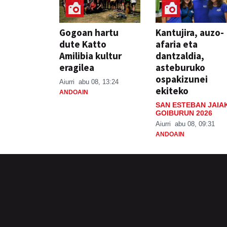
Gogoan hartu
Kantujira, auzo-
dute Katto
afaria eta
Amilibia kultur
dantzaldia,
eragilea
asteburuko
ospakizunei
Aiurri
abu 08, 13:24
ekiteko
ANDOAIN
SAN ESTEBAN JAIA
GOIBURUN 2026
Aiurri
abu 08, 09:31
ANDOAIN