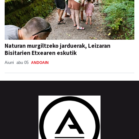
Naturan murgiltzeko jarduerak, Leizaran
Bisitarien Etxearen eskutik
Aiurri
abu 05
ANDOAIN