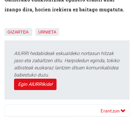
izango dira, horien irekiera ez baitago mugatuta.
GIZARTEA
URNIETA
AIURRI hedabideak eskualdeko nortasun hitzak
jaso eta zabaltzen ditu. Harpidedun eginda, tokiko
albisteak euskaraz lantzen dituen komunikabidea
babestuko duzu.
Egin AIURRIkide!
Erantzun