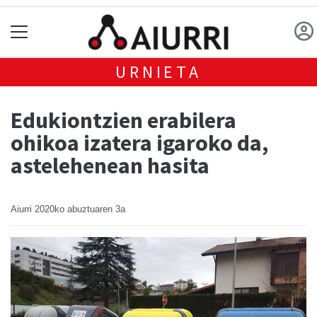
URNIETA
Edukiontzien erabilera
ohikoa izatera igaroko da,
astelehenean hasita
Aiurri
2020ko abuztuaren 3a