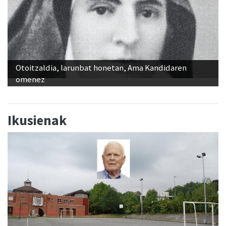
Otoitzaldia, larunbat honetan, Ama Kandidaren
omenez
Ikusienak