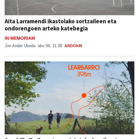
Aita Larramendi ikastolako sortzaileen eta
ondorengoen arteko katebegia
IN MEMORIAM
Jon Ander Ubeda
abu 06, 11:38
ANDOAIN
Sorabilla Trail, aurtengo jaietako berrikuntza
nagusia