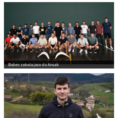
Babes zabala jaso du Ansak