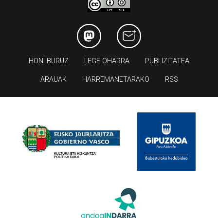
HONI BURUZ
LEGE OHARRA
PUBLIZITATEA
ARAUAK
HARREMANETARAKO
RSS