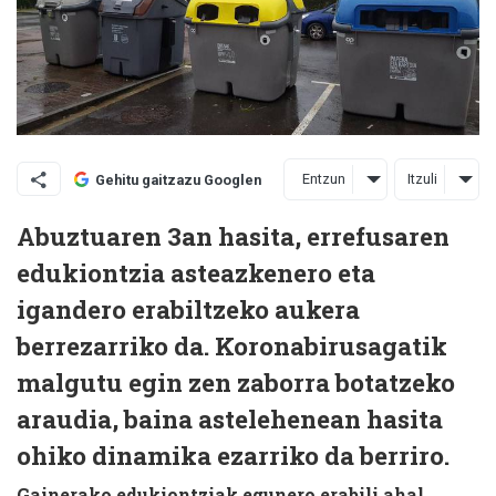
Entzun
Itzuli
Gehitu gaitzazu Googlen
Abuztuaren 3an hasita, errefusaren
edukiontzia asteazkenero eta
igandero erabiltzeko aukera
berrezarriko da. Koronabirusagatik
malgutu egin zen zaborra botatzeko
araudia, baina astelehenean hasita
ohiko dinamika ezarriko da berriro.
Gainerako edukiontziak egunero erabili ahal