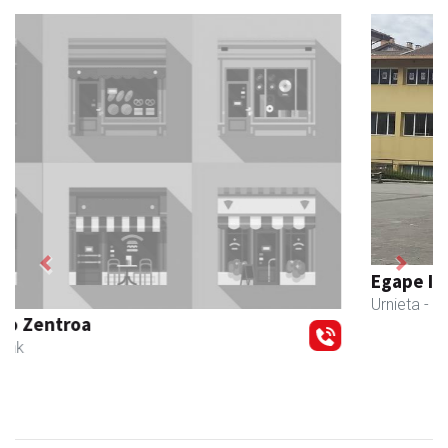
Previous
Next
Egape Ikastola
Urnieta
- Hezkuntza