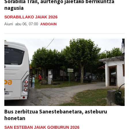
SORABILLAKO JAIAK 2026
Aiurri
abu 06, 07:00
ANDOAIN
Bus zerbitzua Sanestebanetara, asteburu
honetan
SAN ESTEBAN JAIAK GOIBURUN 2026
Aiurri
abu 05
ANDOAIN