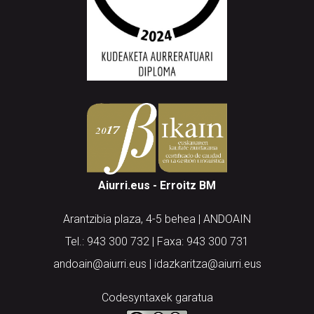
Aiurri.eus - Erroitz BM
Arantzibia plaza, 4-5 behea | ANDOAIN
Tel.: 943 300 732 | Faxa: 943 300 731
andoain@aiurri.eus | idazkaritza@aiurri.eus
Codesyntaxek garatua