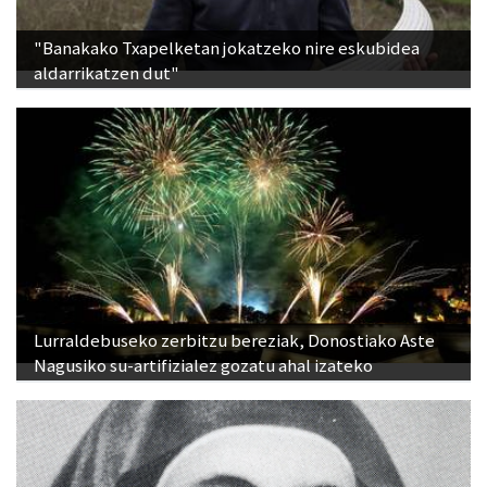
"Banakako Txapelketan jokatzeko nire eskubidea
aldarrikatzen dut"
Lurraldebuseko zerbitzu bereziak, Donostiako Aste
Nagusiko su-artifizialez gozatu ahal izateko