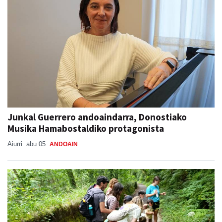
Junkal Guerrero andoaindarra, Donostiako
Musika Hamabostaldiko protagonista
Aiurri
abu 05
ANDOAIN