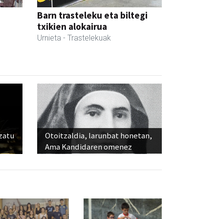
Barn trasteleku eta biltegi
txikien alokairua
Urnieta
- Trastelekuak
ozatu
Otoitzaldia, larunbat honetan,
Ama Kandidaren omenez