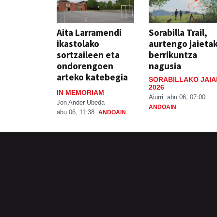
Aita Larramendi
Sorabilla Trail,
ikastolako
aurtengo jaieta
sortzaileen eta
berrikuntza
ondorengoen
nagusia
arteko katebegia
SORABILLAKO JAIA
2026
IN MEMORIAM
Aiurri
abu 06, 07:00
Jon Ander Ubeda
ANDOAIN
abu 06, 11:38
ANDOAIN