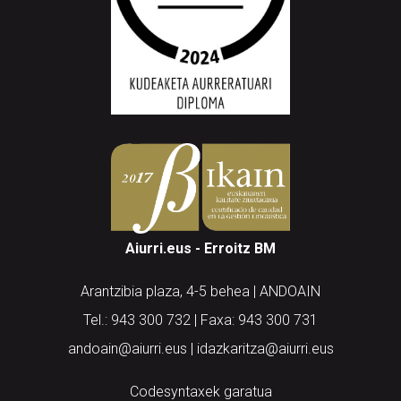
Aiurri.eus - Erroitz BM
Arantzibia plaza, 4-5 behea | ANDOAIN
Tel.: 943 300 732 | Faxa: 943 300 731
andoain@aiurri.eus | idazkaritza@aiurri.eus
Codesyntaxek garatua