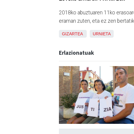
2018ko abuztuaren 11ko erasoaren 
eraman zuten, eta ez zen bertatik i
GIZARTEA
URNIETA
Erlazionatuak