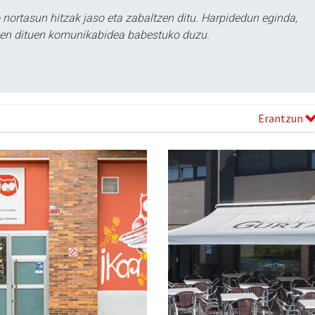
ortasun hitzak jaso eta zabaltzen ditu. Harpidedun eginda,
tzen dituen komunikabidea babestuko duzu.
Erantzun