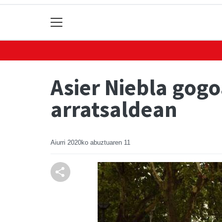
Asier Niebla gog
arratsaldean
Aiurri
2020ko abuztuaren 11