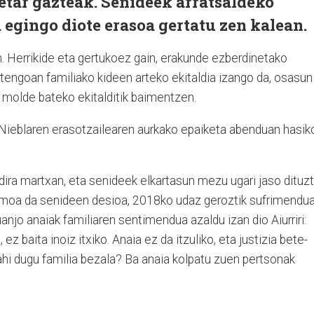
etar gazteak. Senideek arratsaldeko
a egingo diote erasoa gertatu zen kalean.
n. Herrikide eta gertukoez gain, erakunde ezberdinetako
rtengoan familiako kideen arteko ekitaldia izango da, osasun
molde bateko ekitalditik baimentzen.
er Nieblaren erasotzailearen aurkako epaiketa abenduan hasik
 dira martxan, eta senideek elkartasun mezu ugari jaso dituzt
irmoa da senideen desioa, 2018ko udaz geroztik sufrimendu
anjo anaiak familiaren sentimendua azaldu izan dio Aiurriri:
ez baita inoiz itxiko. Anaia ez da itzuliko, eta justizia bete-
ahi dugu familia bezala? Ba anaia kolpatu zuen pertsonak