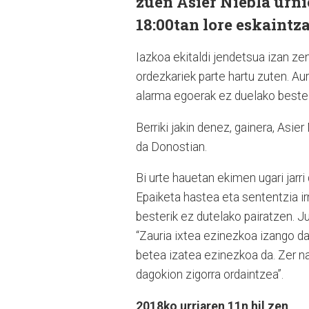
zuen Asier Niebla urni
18:00tan lore eskaintz
Iazkoa ekitaldi jendetsua izan ze
ordezkariek parte hartu zuten. Au
alarma egoerak ez duelako beste 
Berriki jakin denez, gainera, Asi
da Donostian.
Bi urte hauetan ekimen ugari jarri
Epaiketa hastea eta sententzia 
besterik ez dutelako pairatzen. Ju
“Zauria ixtea ezinezkoa izango da, 
betea izatea ezinezkoa da. Zer n
dagokion zigorra ordaintzea”.
2018ko urriaren 11n hil zen