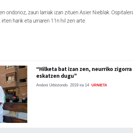
ondorioz, zauri larriak izan zituen Asier Nieblak. Ospitaler
rten harik eta urriaren 11n hil zen arte.
“Hilketa bat izan zen, neurriko zigorra
eskatzen dugu”
Andoni Urbistondo
2019 ira 14
URNIETA