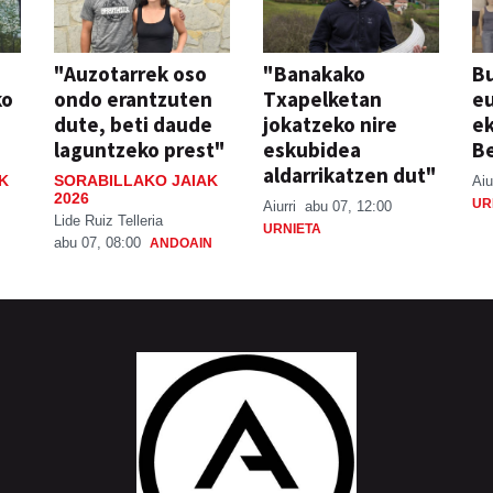
"Auzotarrek oso
"Banakako
Bu
ko
ondo erantzuten
Txapelketan
eu
dute, beti daude
jokatzeko nire
ek
laguntzeko prest"
eskubidea
Be
aldarrikatzen dut"
K
SORABILLAKO JAIAK
Aiu
2026
UR
Aiurri
abu 07, 12:00
Lide Ruiz Telleria
URNIETA
abu 07, 08:00
ANDOAIN