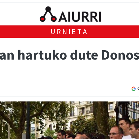
URNIETA
oan hartuko dute Donos