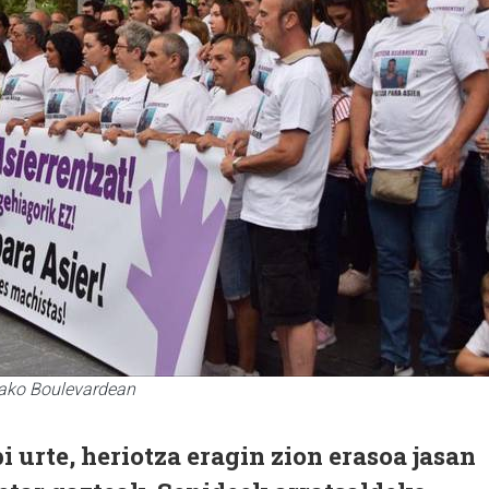
iako Boulevardean
 urte, heriotza eragin zion erasoa jasan