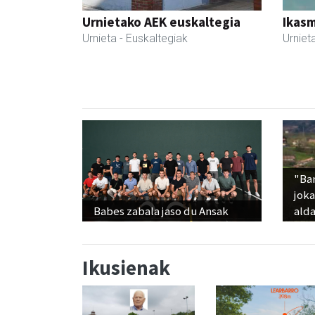
Urnietako AEK euskaltegia
Ikasm
Urnieta
- Euskaltegiak
Urniet
"Ba
jok
Babes zabala jaso du Ansak
alda
Ikusienak