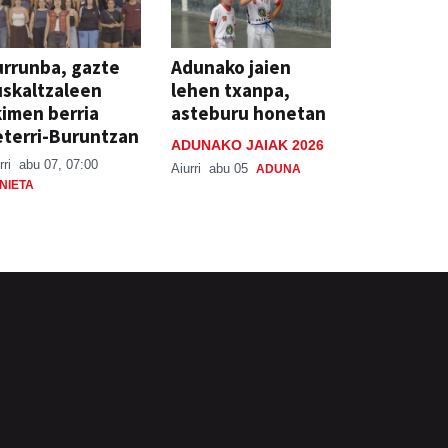
rrunba, gazte
Adunako jaien
skaltzaleen
lehen txanpa,
imen berria
asteburu honetan
terri-Buruntzan
ADUNAKO JAIAK 2026
rri
abu 07, 07:00
Aiurri
abu 05
ADUNA
NIETA