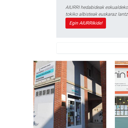
AIURRI hedabideak eskualdeko n
tokiko albisteak euskaraz lan
Egin AIURRIkide!