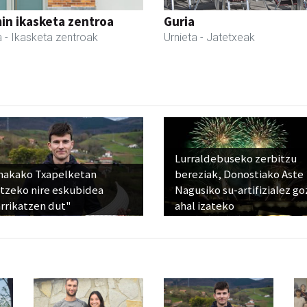
in ikasketa zentroa
Guria
a
- Ikasketa zentroak
Urnieta
- Jatetxeak
Lurraldebuseko zerbitzu
nakako Txapelketan
bereziak, Donostiako Aste
atzeko nire eskubidea
Nagusiko su-artifizialez g
rrikatzen dut"
ahal izateko