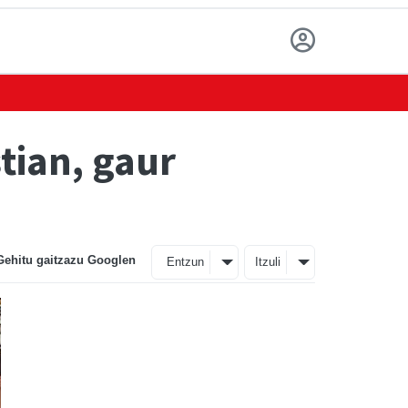
tian, gaur
Gehitu gaitzazu Googlen
Entzun
Itzuli