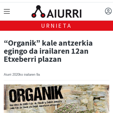
URNIETA
“Organik” kale antzerkia
egingo da irailaren 12an
Etxeberri plazan
Aiurri
2020ko irailaren 9a