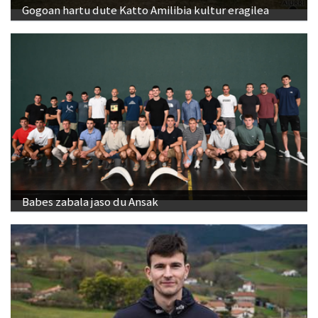
Gogoan hartu dute Katto Amilibia kultur eragilea
Babes zabala jaso du Ansak