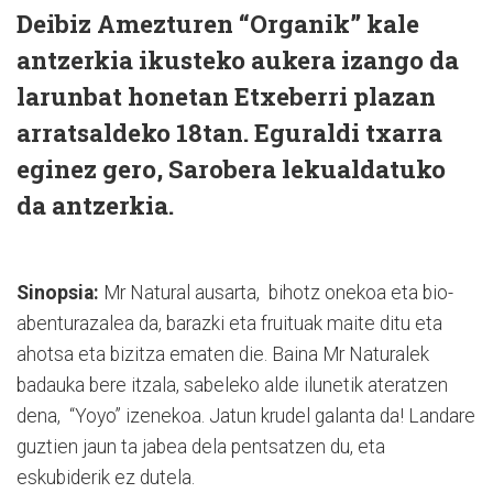
Deibiz Amezturen
“Organik” kale
antzerkia
ikusteko aukera izango da
larunbat honetan Etxeberri plazan
arratsaldeko 18tan
.
Eguraldi txarra
eginez gero
, Sarobera lekualdatuko
da antzerkia.
Sinopsia:
Mr Natural ausarta, bihotz onekoa eta bio-
abenturazalea da, barazki eta fruituak maite ditu eta
ahotsa eta bizitza ematen die. Baina Mr Naturalek
badauka bere itzala, sabeleko alde ilunetik ateratzen
dena, “Yoyo” izenekoa. Jatun krudel galanta da! Landare
guztien jaun ta jabea dela pentsatzen du, eta
eskubiderik ez dutela.