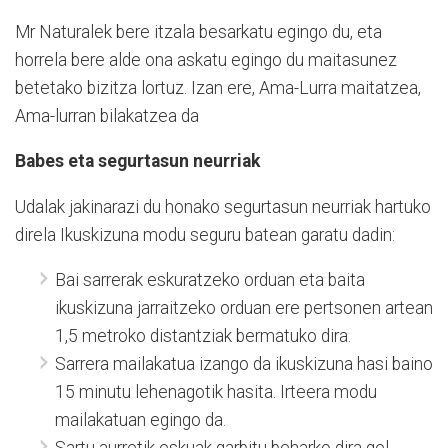
Mr Naturalek bere itzala besarkatu egingo du, eta
horrela bere alde ona askatu egingo du maitasunez
betetako bizitza lortuz. Izan ere, Ama-Lurra maitatzea,
Ama-lurran bilakatzea da
Babes eta segurtasun neurriak
Udalak jakinarazi du honako segurtasun neurriak hartuko
direla Ikuskizuna modu seguru batean garatu dadin:
Bai sarrerak eskuratzeko orduan eta baita
ikuskizuna jarraitzeko orduan ere pertsonen artean
1,5 metroko distantziak bermatuko dira.
Sarrera mailakatua izango da ikuskizuna hasi baino
15 minutu lehenagotik hasita. Irteera modu
mailakatuan egingo da.