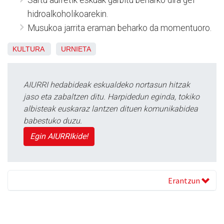
Sartu aurretik eskuak garbitu beharko dira gel
hidroalkoholikoarekin.
Musukoa jarrita eraman beharko da momentuoro.
KULTURA
URNIETA
AIURRI hedabideak eskualdeko nortasun hitzak
jaso eta zabaltzen ditu. Harpidedun eginda, tokiko
albisteak euskaraz lantzen dituen komunikabidea
babestuko duzu.
Egin AIURRIkide!
Erantzun