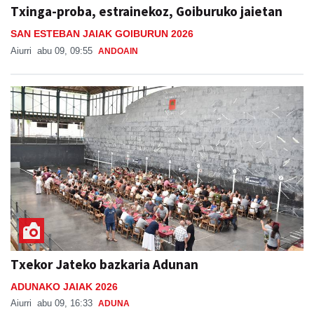
Txinga-proba, estrainekoz, Goiburuko jaietan
SAN ESTEBAN JAIAK GOIBURUN 2026
Aiurri
abu 09, 09:55
ANDOAIN
Txekor Jateko bazkaria Adunan
ADUNAKO JAIAK 2026
Aiurri
abu 09, 16:33
ADUNA