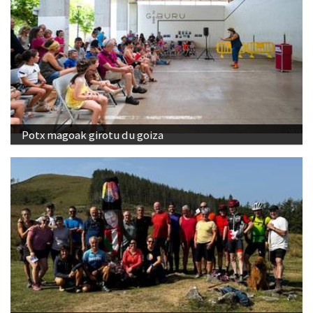
Potx magoak girotu du goiza