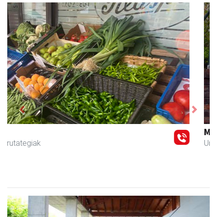
Previous
Next
Magale Ikastetxea
Urnieta
- Hezkuntza