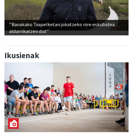
"Banakako Txapelketan jokatzeko nire eskubidea
aldarrikatzen dut"
Ikusienak