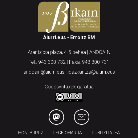
Aiurri.eus - Erroitz BM
Arantzibia plaza, 4-5 behea | ANDOAIN
Tel.: 943 300 732 | Faxa: 943 300 731
andoain@aiurri.eus | idazkaritza@aiurri.eus
Codesyntaxek garatua
HONI BURUZ
LEGE OHARRA
PUBLIZITATEA