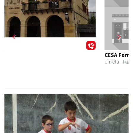
Previous
Next
CESA Formazio Zentroa
Urnieta
- Ikasketak