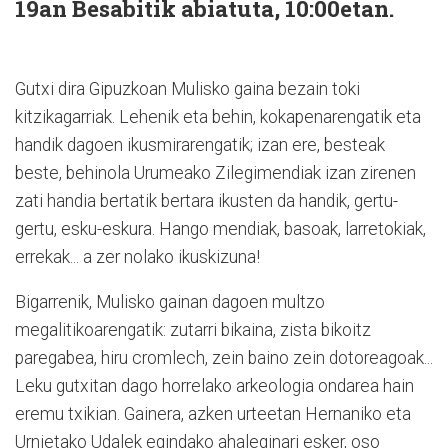
19an Besabitik abiatuta, 10:00etan.
Gutxi dira Gipuzkoan Mulisko gaina bezain toki
kitzikagarriak. Lehenik eta behin, kokapenarengatik eta
handik dagoen ikusmirarengatik; izan ere, besteak
beste, behinola Urumeako Zilegimendiak izan zirenen
zati handia bertatik bertara ikusten da handik, gertu-
gertu, esku-eskura. Hango mendiak, basoak, larretokiak,
errekak... a zer nolako ikuskizuna!
Bigarrenik, Mulisko gainan dagoen multzo
megalitikoarengatik: zutarri bikaina, zista bikoitz
paregabea, hiru cromlech, zein baino zein dotoreagoak...
Leku gutxitan dago horrelako arkeologia ondarea hain
eremu txikian. Gainera, azken urteetan Hernaniko eta
Urnietako Udalek egindako ahaleginari esker, oso