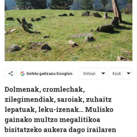
Entzun
Itzuli
Gehitu gaitzazu Googlen
Dolmenak, cromlechak,
zilegimendiak, saroiak, zuhaitz
lepatuak, leku-izenak... Mulisko
gainako multzo megalitikoa
bisitatzeko aukera dago irailaren