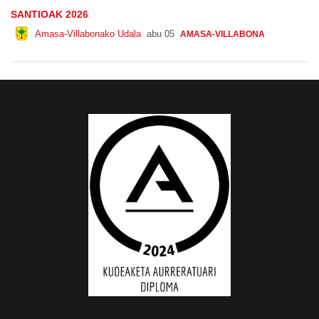
SANTIOAK 2026
Amasa-Villabonako Udala
abu 05
AMASA-VILLABONA