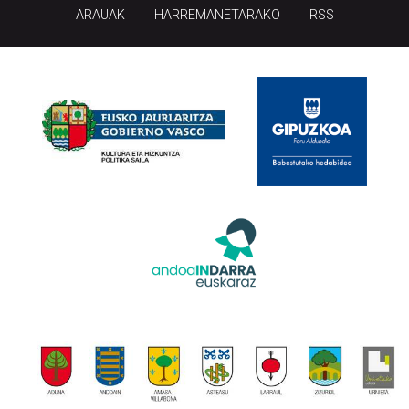
ARAUAK
HARREMANETARAKO
RSS