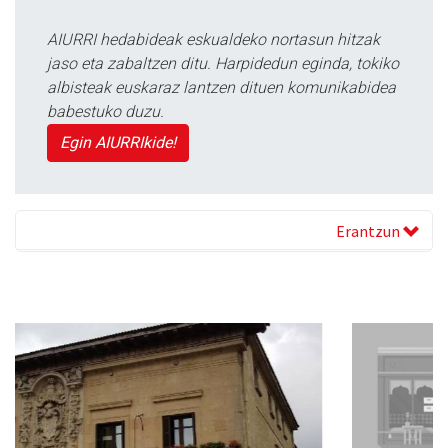
AIURRI hedabideak eskualdeko nortasun hitzak
jaso eta zabaltzen ditu. Harpidedun eginda, tokiko
albisteak euskaraz lantzen dituen komunikabidea
babestuko duzu.
Egin AIURRIkide!
Erantzun