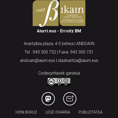
Aiurri.eus - Erroitz BM
Arantzibia plaza, 4-5 behea | ANDOAIN
Tel.: 943 300 732 | Faxa: 943 300 731
andoain@aiurri.eus | idazkaritza@aiurri.eus
Codesyntaxek garatua
HONI BURUZ
LEGE OHARRA
PUBLIZITATEA