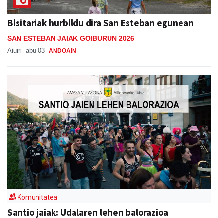
Bisitariak hurbildu dira San Esteban egunean
SAN ESTEBAN JAIAK GOIBURUN 2026
Aiurri
abu 03
ANDOAIN
Komunitatea
Santio jaiak: Udalaren lehen balorazioa