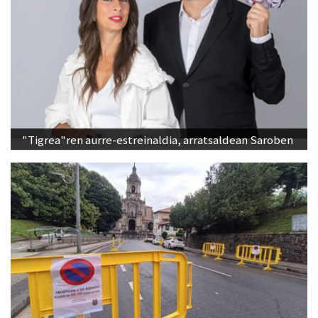
"Tigrea"ren aurre-estreinaldia, arratsaldean Saroben