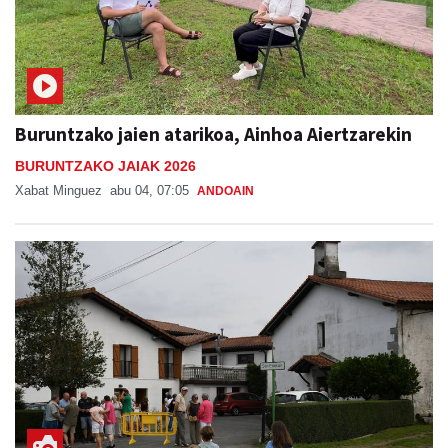
Buruntzako jaien atarikoa, Ainhoa Aiertzarekin
BURUNTZAKO JAIAK 2026
Xabat Minguez
abu 04, 07:05
ANDOAIN