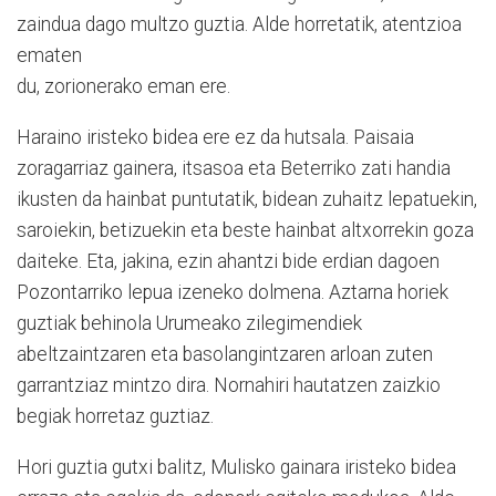
zaindua dago multzo guztia. Alde horretatik, atentzioa
ematen
du, zorionerako eman ere.
Haraino iristeko bidea ere ez da hutsala. Paisaia
zoragarriaz gainera, itsasoa eta Beterriko zati handia
ikusten da hainbat puntutatik, bidean zuhaitz lepatuekin,
saroiekin, betizuekin eta beste hainbat altxorrekin goza
daiteke. Eta, jakina, ezin ahantzi bide erdian dagoen
Pozontarriko lepua izeneko dolmena. Aztarna horiek
guztiak behinola Urumeako zilegimendiek
abeltzaintzaren eta basolangintzaren arloan zuten
garrantziaz mintzo dira. Nornahiri hautatzen zaizkio
begiak horretaz guztiaz.
Hori guztia gutxi balitz, Mulisko gainara iristeko bidea