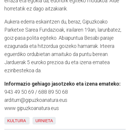
erraza eta egokia da, edonork egiteko modukoa. Alde
horretatik ez dago aitzakiarik.
Aukera ederra eskaintzen du, beraz, Gipuzkoako
Parketxe Sarea Fundazioak, irailaren 19an, larunbatez,
goiz-pasa polita egiteko. Abiapuntua Besabi paraje
ezagunada eta hitzordua goizeko hamarrak. Irteera
eguerdiko ordubietan amaituko da puntu berean.
Jarduerak 5 euroko prezioa du eta izena ematea
ezinbestekoa da.
Informazio gehiago jasotzeko eta izena emateko:
943 49 50 69 / 688 89 50 68
arditurri@gipuzkoanatura.eus
www gipuzkoanatura.eus
KULTURA
URNIETA