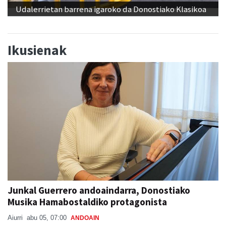
Udalerrietan barrena igaroko da Donostiako Klasikoa
Ikusienak
Junkal Guerrero andoaindarra, Donostiako
Musika Hamabostaldiko protagonista
Aiurri
abu 05, 07:00
ANDOAIN