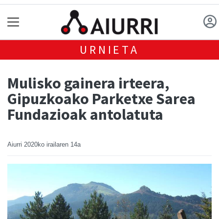
URNIETA
Mulisko gainera irteera,
Gipuzkoako Parketxe Sarea
Fundazioak antolatuta
Aiurri
2020ko irailaren 14a