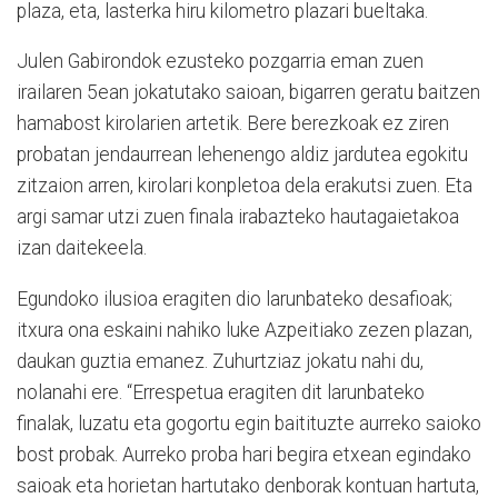
plaza, eta, lasterka hiru kilometro plazari bueltaka.
Julen Gabirondok ezusteko pozgarria eman zuen
irailaren 5ean jokatutako saioan, bigarren geratu baitzen
hamabost kirolarien artetik. Bere berezkoak ez ziren
probatan jendaurrean lehenengo aldiz jardutea egokitu
zitzaion arren, kirolari konpletoa dela erakutsi zuen. Eta
argi samar utzi zuen finala irabazteko hautagaietakoa
izan daitekeela.
Egundoko ilusioa eragiten dio larunbateko desafioak;
itxura ona eskaini nahiko luke Azpeitiako zezen plazan,
daukan guztia emanez. Zuhurtziaz jokatu nahi du,
nolanahi ere. “Errespetua eragiten dit larunbateko
finalak, luzatu eta gogortu egin baitituzte aurreko saioko
bost probak. Aurreko proba hari begira etxean egindako
saioak eta horietan hartutako denborak kontuan hartuta,