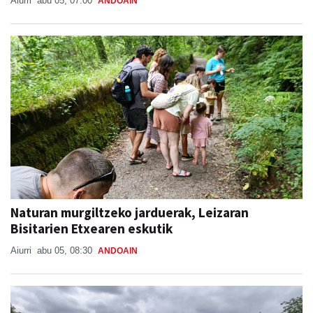
Aiurri
abu 05, 07:00
ANDOAIN
Naturan murgiltzeko jarduerak, Leizaran
Bisitarien Etxearen eskutik
Aiurri
abu 05, 08:30
ANDOAIN