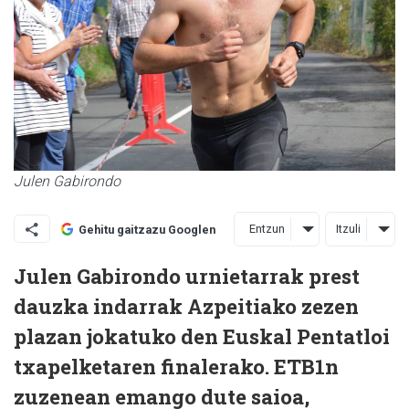
Julen Gabirondo
Entzun
Itzuli
Gehitu gaitzazu Googlen
Julen Gabirondo urnietarrak prest
dauzka indarrak Azpeitiako zezen
plazan jokatuko den Euskal Pentatloi
txapelketaren finalerako. ETB1n
zuzenean emango dute saioa,