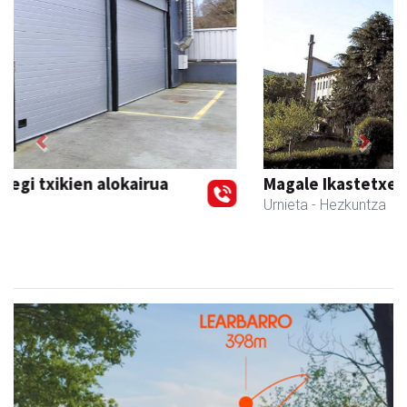
Previous
Next
Magale Ikastetxea
Urnieta
- Hezkuntza