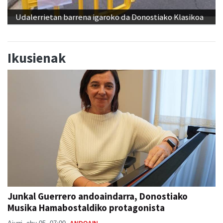
Udalerrietan barrena igaroko da Donostiako Klasikoa
Ikusienak
Junkal Guerrero andoaindarra, Donostiako
Musika Hamabostaldiko protagonista