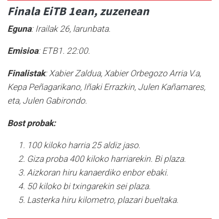
Finala EiTB 1ean, zuzenean
Eguna
: Irailak 26, larunbata.
Emisioa
: ETB1. 22:00.
Finalistak
: Xabier Zaldua, Xabier Orbegozo Arria V.a,
Kepa Peñagarikano, Iñaki Errazkin, Julen Kañamares,
eta, Julen Gabirondo.
Bost probak:
100 kiloko harria 25 aldiz jaso.
Giza proba 400 kiloko harriarekin. Bi plaza.
Aizkoran hiru kanaerdiko enbor ebaki.
50 kiloko bi txingarekin sei plaza.
Lasterka hiru kilometro, plazari bueltaka.