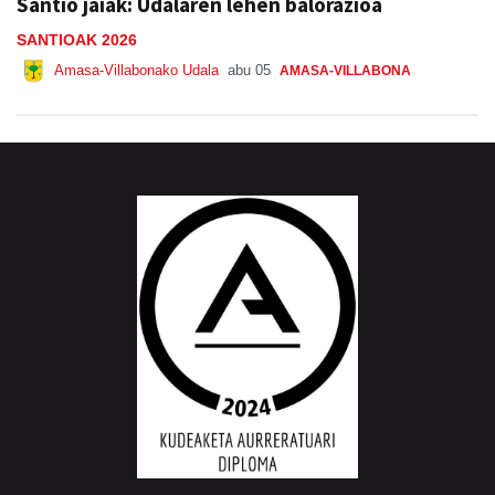
Santio jaiak: Udalaren lehen balorazioa
SANTIOAK 2026
Amasa-Villabonako Udala
abu 05
AMASA-VILLABONA