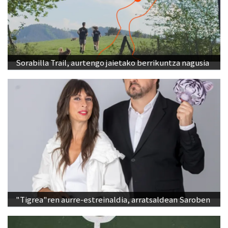
Sorabilla Trail, aurtengo jaietako berrikuntza nagusia
"Tigrea"ren aurre-estreinaldia, arratsaldean Saroben