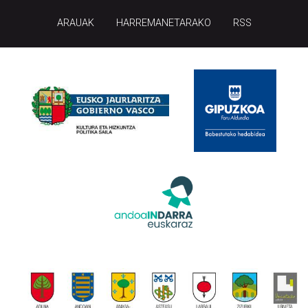
ARAUAK
HARREMANETARAKO
RSS