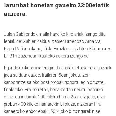
larunbat honetan gaueko 22:00etatik
aurrera.
Julen Gabirondok maila handiko kirolariak izango ditu
lehiakide: Xabier Zaldua, Xabier Orbegozo Arria V.a,
Kepa Peñagarikano, Iñaki Errazkin eta Julen Kañamares.
ETB1n zuzenean ikusteko aukera izango da.
Egundoko ikusmina eragin du finalak, eta sarrera guztiak
jada salduta daude. Irailaren 5ean jokatu zen
kanporatze saioko bost probak gogortu egin dituzte,
finalerako. Era horretan, hona zertan neurtu beharko
dituzten indarrak: 100 kiloko harria 25 aldiz jaso, giza
proban 400 kiloko harriarekin bi plaza, aizkoran hiru
kanaerdiko enbor ebaki, 50 kiloko bi txingarekin sei