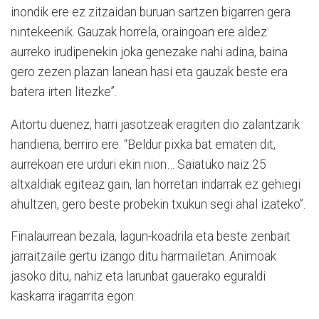
inondik ere ez zitzaidan buruan sartzen bigarren gera
nintekeenik. Gauzak horrela, oraingoan ere aldez
aurreko irudipenekin joka genezake nahi adina, baina
gero zezen plazan lanean hasi eta gauzak beste era
batera irten litezke”.
Aitortu duenez, harri jasotzeak eragiten dio zalantzarik
handiena, berriro ere. “Beldur pixka bat ematen dit,
aurrekoan ere urduri ekin nion… Saiatuko naiz 25
altxaldiak egiteaz gain, lan horretan indarrak ez gehiegi
ahultzen, gero beste probekin txukun segi ahal izateko”.
Finalaurrean bezala, lagun-koadrila eta beste zenbait
jarraitzaile gertu izango ditu harmailetan. Animoak
jasoko ditu, nahiz eta larunbat gauerako eguraldi
kaskarra iragarrita egon.