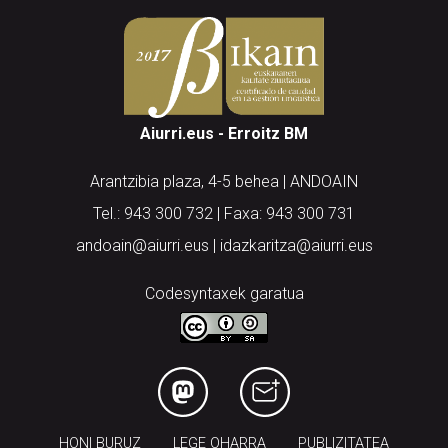
Aiurri.eus - Erroitz BM
Arantzibia plaza, 4-5 behea | ANDOAIN
Tel.: 943 300 732 | Faxa: 943 300 731
andoain@aiurri.eus | idazkaritza@aiurri.eus
Codesyntaxek garatua
HONI BURUZ
LEGE OHARRA
PUBLIZITATEA