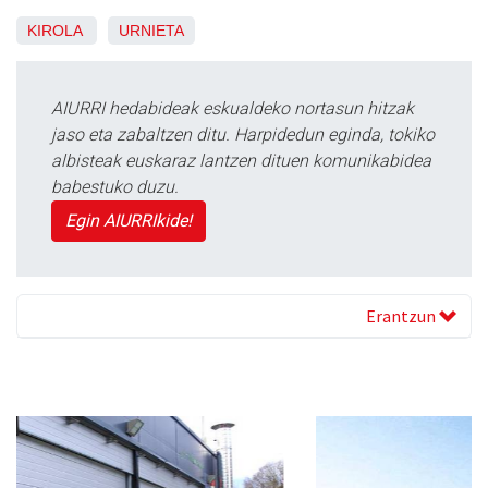
KIROLA
URNIETA
AIURRI hedabideak eskualdeko nortasun hitzak
jaso eta zabaltzen ditu. Harpidedun eginda, tokiko
albisteak euskaraz lantzen dituen komunikabidea
babestuko duzu.
Egin AIURRIkide!
Erantzun