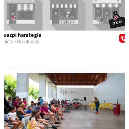
Previous
Next
Magale Ikastetxea
Urnieta
- Hezkuntza
Potx magoak girotu du goiza