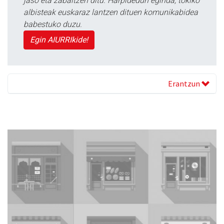
jaso eta zabaltzen ditu. Harpidedun eginda, tokiko
albisteak euskaraz lantzen dituen komunikabidea
babestuko duzu.
Egin AIURRIkide!
Erantzun