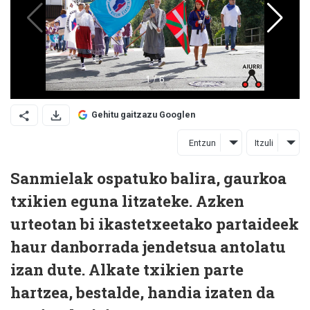
Gehitu gaitzazu Googlen
Entzun
Itzuli
Sanmielak ospatuko balira, gaurkoa
txikien eguna litzateke. Azken
urteotan bi ikastetxeetako partaideek
haur danborrada jendetsua antolatu
izan dute. Alkate txikien parte
hartzea, bestalde, handia izaten da