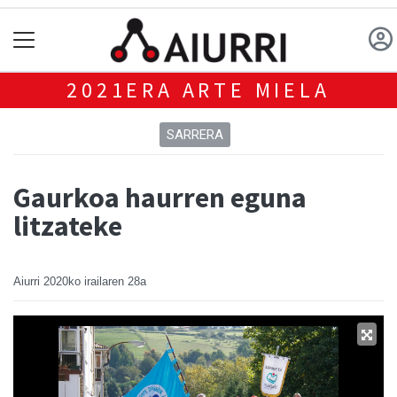
2021ERA ARTE MIELA
SARRERA
Gaurkoa haurren eguna
litzateke
Aiurri
2020ko irailaren 28a