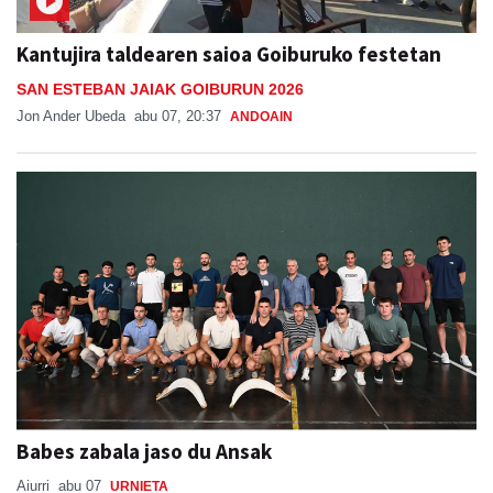
Kantujira taldearen saioa Goiburuko festetan
SAN ESTEBAN JAIAK GOIBURUN 2026
Jon Ander Ubeda
abu 07, 20:37
ANDOAIN
Babes zabala jaso du Ansak
Aiurri
abu 07
URNIETA