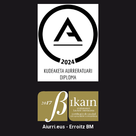
Aiurri.eus - Erroitz BM
Arantzibia plaza, 4-5 behea | ANDOAIN