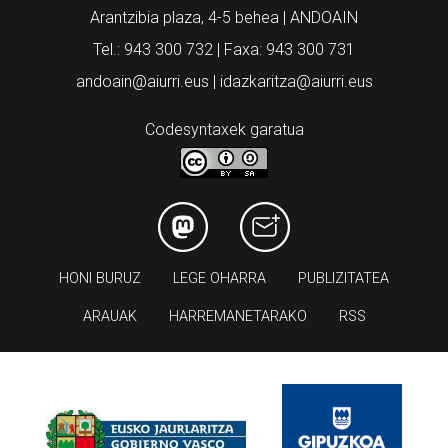
Tel.: 943 300 732 | Faxa: 943 300 731
andoain@aiurri.eus | idazkaritza@aiurri.eus
Codesyntaxek garatua
HONI BURUZ
LEGE OHARRA
PUBLIZITATEA
ARAUAK
HARREMANETARAKO
RSS