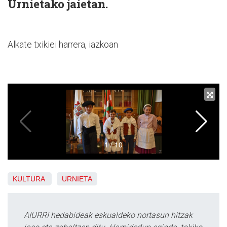
Urnietako jaietan.
Alkate txikiei harrera, iazkoan
KULTURA
URNIETA
AIURRI hedabideak eskualdeko nortasun hitzak