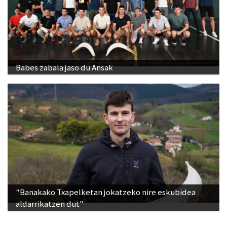
Babes zabala jaso du Ansak
"Banakako Txapelketan jokatzeko nire eskubidea
aldarrikatzen dut"
Ikusienak