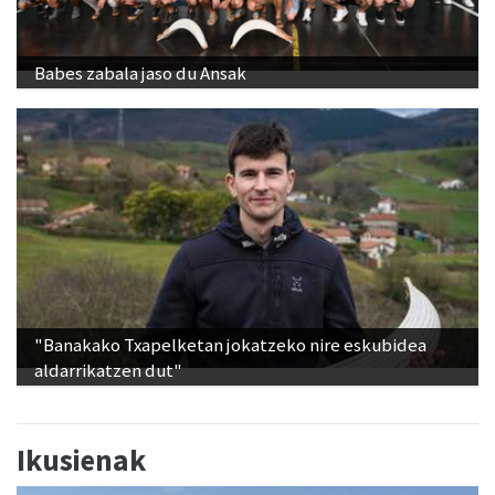
Babes zabala jaso du Ansak
"Banakako Txapelketan jokatzeko nire eskubidea
aldarrikatzen dut"
Ikusienak