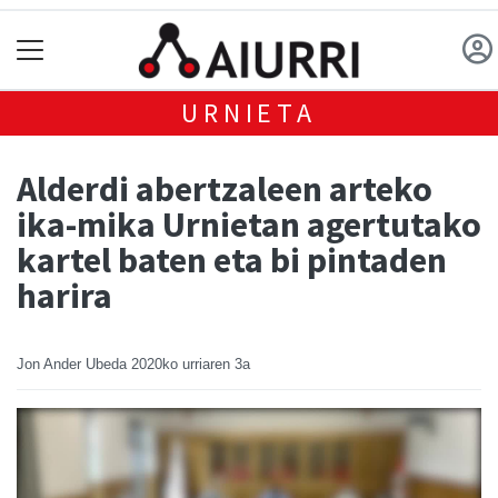
URNIETA
Alderdi abertzaleen arteko
ika-mika Urnietan agertutako
kartel baten eta bi pintaden
harira
Jon Ander Ubeda
2020ko urriaren 3a