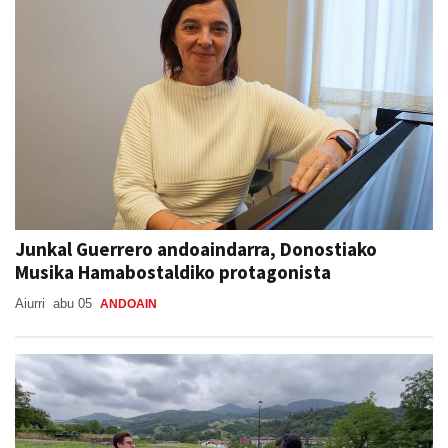
Junkal Guerrero andoaindarra, Donostiako
Musika Hamabostaldiko protagonista
Aiurri
abu 05
ANDOAIN