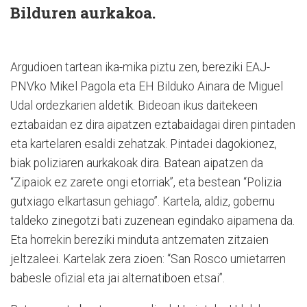
Bilduren aurkakoa.
Argudioen tartean ika-mika piztu zen, bereziki EAJ-
PNVko Mikel Pagola eta EH Bilduko Ainara de Miguel
Udal ordezkarien aldetik. Bideoan ikus daitekeen
eztabaidan ez dira aipatzen eztabaidagai diren pintaden
eta kartelaren esaldi zehatzak. Pintadei dagokionez,
biak poliziaren aurkakoak dira. Batean aipatzen da
“Zipaiok ez zarete ongi etorriak”, eta bestean “Polizia
gutxiago elkartasun gehiago”. Kartela, aldiz, gobernu
taldeko zinegotzi bati zuzenean egindako aipamena da.
Eta horrekin bereziki minduta antzematen zitzaien
jeltzaleei. Kartelak zera zioen: “San Rosco urnietarren
babesle ofizial eta jai alternatiboen etsai”.