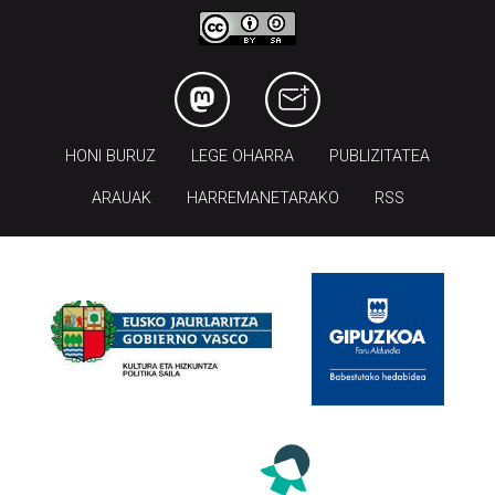
HONI BURUZ
LEGE OHARRA
PUBLIZITATEA
ARAUAK
HARREMANETARAKO
RSS