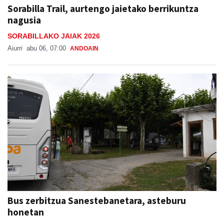
Sorabilla Trail, aurtengo jaietako berrikuntza
nagusia
SORABILLAKO JAIAK 2026
Aiurri
abu 06, 07:00
ANDOAIN
Bus zerbitzua Sanestebanetara, asteburu
honetan