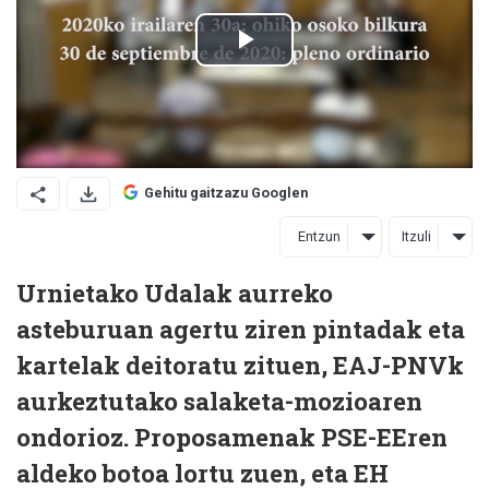
Gehitu gaitzazu Googlen
Entzun
Itzuli
Urnietako Udalak aurreko
asteburuan agertu ziren pintadak eta
kartelak deitoratu zituen, EAJ-PNVk
aurkeztutako salaketa-mozioaren
ondorioz. Proposamenak PSE-EEren
aldeko botoa lortu zuen, eta EH