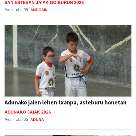
SAN ESTEBAN JAIAK GOIBURUN 2026
Aiurri
abu 05
ANDOAIN
Adunako jaien lehen txanpa, asteburu honetan
ADUNAKO JAIAK 2026
Aiurri
abu 05
ADUNA