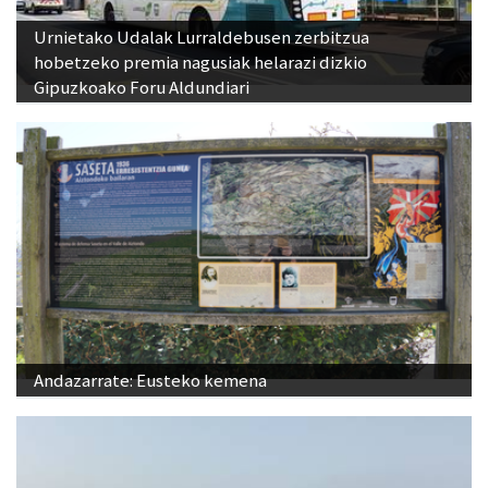
Urnietako Udalak Lurraldebusen zerbitzua
hobetzeko premia nagusiak helarazi dizkio
Gipuzkoako Foru Aldundiari
Andazarrate: Eusteko kemena