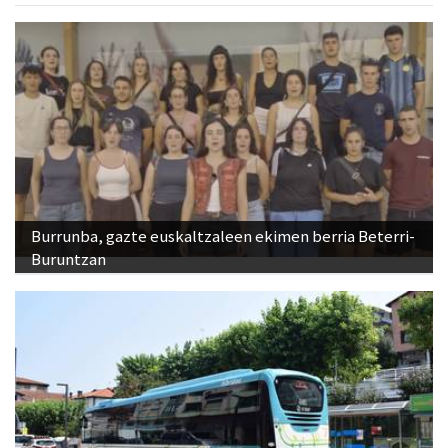
Burrunba, gazte euskaltzaleen ekimen berria Beterri-
Buruntzan