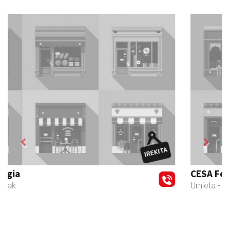
Previous
Next
CESA Formazio Zentroa
Urnieta
- Ikasketak