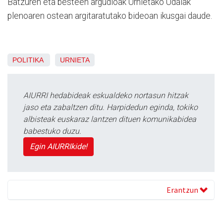
Batzuren eta besteen argudioak Urnietako Udalak
plenoaren ostean argitaratutako bideoan ikusgai daude.
POLITIKA
URNIETA
AIURRI hedabideak eskualdeko nortasun hitzak
jaso eta zabaltzen ditu. Harpidedun eginda, tokiko
albisteak euskaraz lantzen dituen komunikabidea
babestuko duzu.
Egin AIURRIkide!
Erantzun