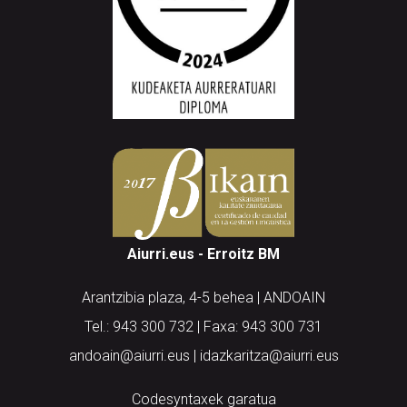
Aiurri.eus - Erroitz BM
Arantzibia plaza, 4-5 behea | ANDOAIN
Tel.: 943 300 732 | Faxa: 943 300 731
andoain@aiurri.eus | idazkaritza@aiurri.eus
Codesyntaxek garatua