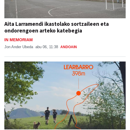
Aita Larramendi ikastolako sortzaileen eta
ondorengoen arteko katebegia
IN MEMORIAM
Jon Ander Ubeda
abu 06, 11:38
ANDOAIN