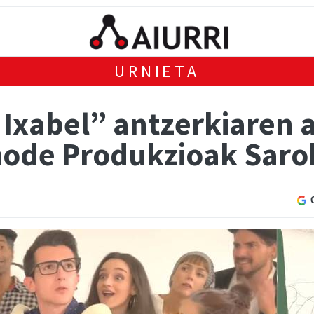
URNIETA
Ixabel” antzerkiaren a
mode Produkzioak Sar