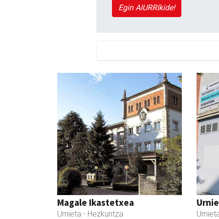
Egin AIURRIkide!
Magale Ikastetxea
Urnie
Urnieta
- Hezkuntza
Urniet