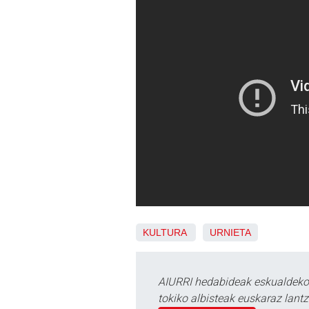
KULTURA
URNIETA
AIURRI hedabideak eskualdeko n
tokiko albisteak euskaraz lan