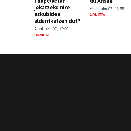
Txapelketan
du Ansak
jokatzeko nire
Aiurri
abu 07, 13:55
eskubidea
URNIETA
aldarrikatzen dut"
Aiurri
abu 07, 12:00
URNIETA