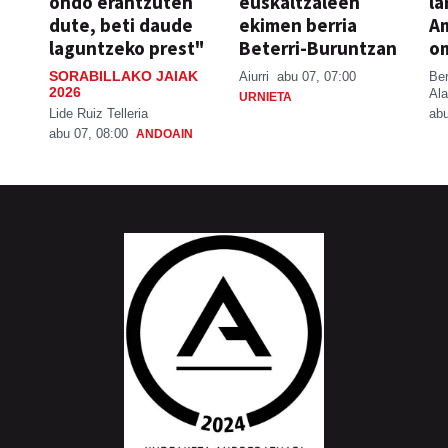
ondo erantzuten
euskaltzaleen
la
dute, beti daude
ekimen berria
A
laguntzeko prest"
Beterri-Buruntzan
o
SORABILLAKO JAIAK
Aiurri
abu 07, 07:00
Be
2026
Ala
URNIETA
Lide Ruiz Telleria
abu
abu 07, 08:00
ANDOAIN