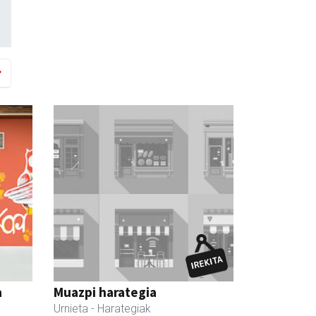
a
Muazpi harategia
Urnieta
- Harategiak