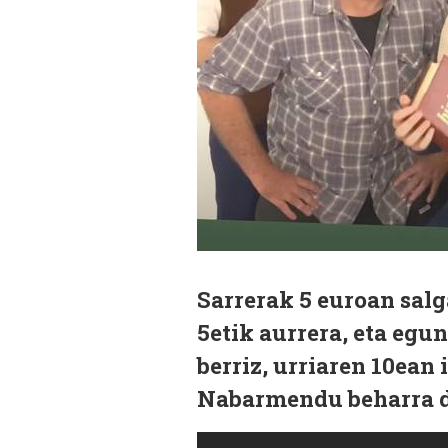
Sarrerak 5 euroan salg
5etik aurrera, eta egun
berriz, urriaren 10ean 
Nabarmendu beharra da