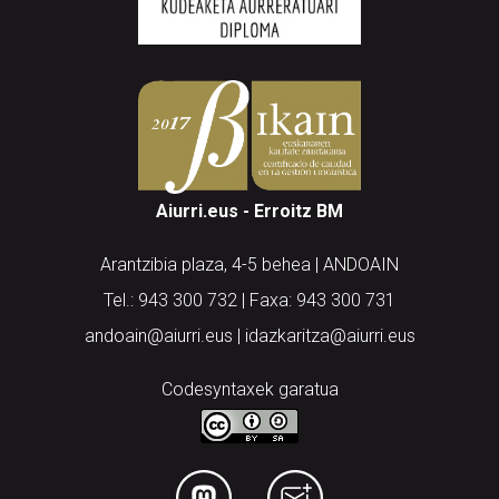
Aiurri.eus - Erroitz BM
Arantzibia plaza, 4-5 behea | ANDOAIN
Tel.: 943 300 732 | Faxa: 943 300 731
andoain@aiurri.eus | idazkaritza@aiurri.eus
Codesyntaxek garatua