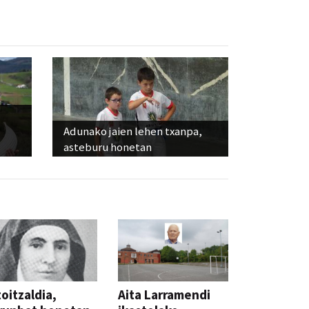
Adunako jaien lehen txanpa,
asteburu honetan
oitzaldia,
Aita Larramendi