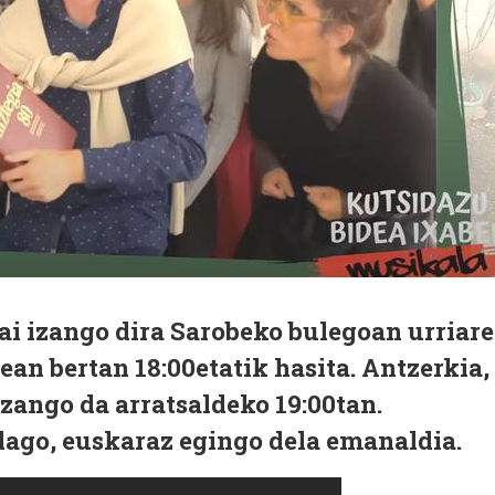
ai izango dira Sarobeko bulegoan urriar
ean bertan 18:00etatik hasita. Antzerkia,
izango da arratsaldeko 19:00tan.
go, euskaraz egingo dela emanaldia.