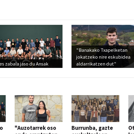
"Banakako Txapelketan
jokatzeko nire eskubidea
s zabala jaso du Ansak
aldarrikatzen dut"
so
"Auzotarrek oso
Burrunba, gazte
Ot