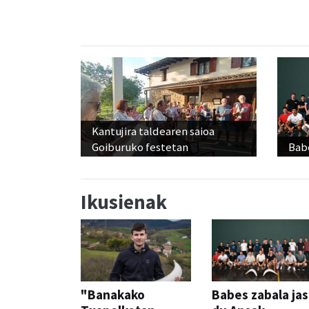
Kantujira taldearen saioa
Goiburuko festetan
Babe
Ikusienak
"Banakako
Babes zabala ja