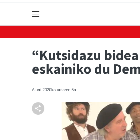
“Kutsidazu bidea 
eskainiko du De
Aiurri
2020ko urriaren 5a