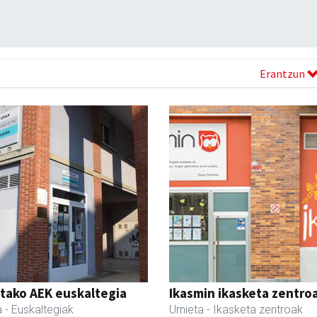
Erantzun
tako AEK euskaltegia
Ikasmin ikasketa zentro
a
- Euskaltegiak
Urnieta
- Ikasketa zentroak