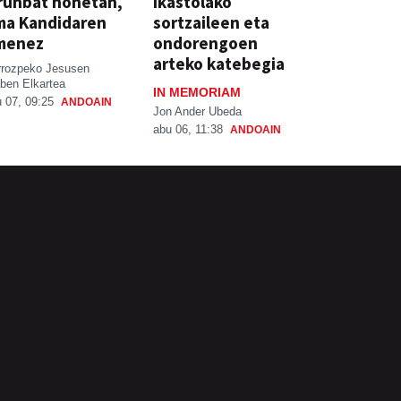
runbat honetan,
ikastolako
ma Kandidaren
sortzaileen eta
menez
ondorengoen
arteko katebegia
rrozpeko Jesusen
ben Elkartea
IN MEMORIAM
 07, 09:25
ANDOAIN
Jon Ander Ubeda
abu 06, 11:38
ANDOAIN