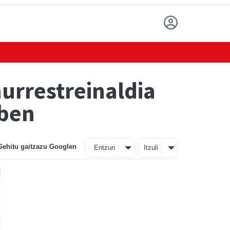
urrestreinaldia
oben
Gehitu gaitzazu Googlen
Entzun
Itzuli