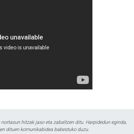
ortasun hitzak jaso eta zabaltzen ditu. Harpidedun eginda,
tzen dituen komunikabidea babestuko duzu.