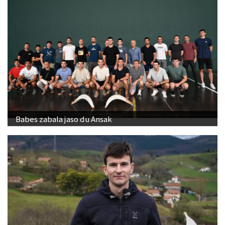
Babes zabala jaso du Ansak