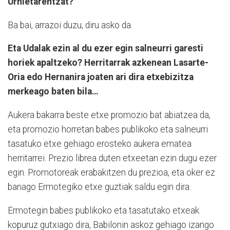
Urnietarentzat?
Ba bai, arrazoi duzu, diru asko da.
Eta Udalak ezin al du ezer egin salneurri garesti
horiek apaltzeko? Herritarrak azkenean Lasarte-
Oria edo Hernanira joaten ari dira etxebizitza
merkeago baten bila…
Aukera bakarra beste etxe promozio bat abiatzea da,
eta promozio horretan babes publikoko eta salneurri
tasatuko etxe gehiago erosteko aukera ematea
herritarrei. Prezio librea duten etxeetan ezin dugu ezer
egin. Promotoreak erabakitzen du prezioa, eta oker ez
banago Ermotegiko etxe guztiak saldu egin dira.
Ermotegin babes publikoko eta tasatutako etxeak
kopuruz gutxiago dira, Babilonin askoz gehiago izango