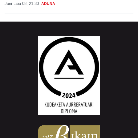
Joni
abu 08, 21:30
ADUNA