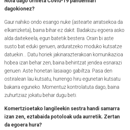
Nola dago Urnieta Covid-19 pandemiari
dagokionez?
Gaur nahiko ondo esango nuke (astearte arratsekoa da
elkarrizketa), baina bihar ez dakit. Badakizu egoera asko
alda daitekeela, egun batetik bestera. Orain bi aste
susto bat eduki genuen, arduratzeko moduko kutsatze
datuekin… Datu horiek jakinarazterakoan komunikazioa
hobea izan behar zen, baina behintzat jendea esnarazi
genuen. Aste honetan lasaiago gabiltza. Pasa den
ostiralean lau kutsatu, hurrengo hiru egunetan kutsatu
bakarra eguneko. Momentuz kontrolatuta dago, baina
zuhurtziaz jokatu behar dugu beti.
Komertzioetako langileekin sestra handi samarra
izan zen, eztabaida potoloak uda aurretik. Zertan
da egoera hura?