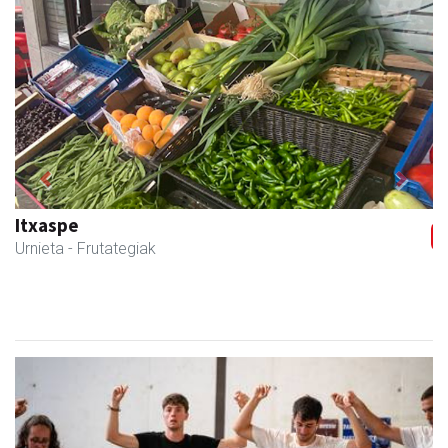
Previous
Next
Itxaspe
Urnieta
- Frutategiak