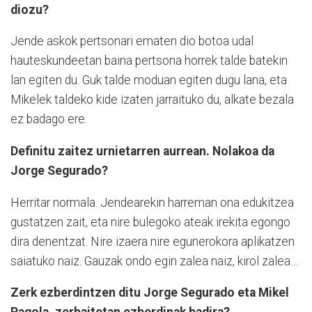
diozu?
Jende askok pertsonari ematen dio botoa udal
hauteskundeetan baina pertsona horrek talde batekin
lan egiten du. Guk talde moduan egiten dugu lana, eta
Mikelek taldeko kide izaten jarraituko du, alkate bezala
ez badago ere.
Definitu zaitez urnietarren aurrean. Nolakoa da
Jorge Segurado?
Herritar normala. Jendearekin harreman ona edukitzea
gustatzen zait, eta nire bulegoko ateak irekita egongo
dira denentzat. Nire izaera nire egunerokora aplikatzen
saiatuko naiz. Gauzak ondo egin zalea naiz, kirol zalea…
Zerk ezberdintzen ditu Jorge Segurado eta Mikel