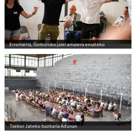
Erromeria, Goiburuko jaiei amaiera emateko
Txekor Jateko bazkaria Adunan