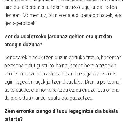
nire eta alderdiaren artean hartuko dugu, unea iristen
denean. Momentuz, bi urte eta erdi pasatxo hauek, eta
gero-gerokoak.
Zer da Udaletxeko jardunaz gehien eta gutxien
atsegin duzuna?
Jendearekin edukitzen duzun gertuko tratua, harreman
pertsonala dut gustuko, baina jendea bere arazoekin
etortzen zaizu, eta askotan ezin duzu gauza askorik
egin, legeak mugak jartzen dituelako. Drama pertsonal
asko daude, eta hori onartzea ez da erraza. Eta onena
da proiektuak landu, osatu eta gauzatzea.
Zein erronka izango dituzu legegintzaldia bukatu
bitarte?