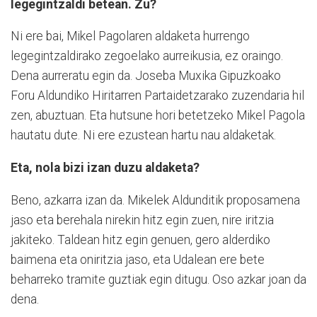
legegintzaldi betean. Zu?
Ni ere bai, Mikel Pagolaren aldaketa hurrengo
legegintzaldirako zegoelako aurreikusia, ez oraingo.
Dena aurreratu egin da. Joseba Muxika Gipuzkoako
Foru Aldundiko Hiritarren Partaidetzarako zuzendaria hil
zen, abuztuan. Eta hutsune hori betetzeko Mikel Pagola
hautatu dute. Ni ere ezustean hartu nau aldaketak.
Eta, nola bizi izan duzu aldaketa?
Beno, azkarra izan da. Mikelek Aldunditik proposamena
jaso eta berehala nirekin hitz egin zuen, nire iritzia
jakiteko. Taldean hitz egin genuen, gero alderdiko
baimena eta oniritzia jaso, eta Udalean ere bete
beharreko tramite guztiak egin ditugu. Oso azkar joan da
dena.