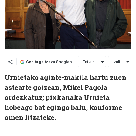
Entzun
Itzuli
Gehitu gaitzazu Googlen
Urnietako aginte-makila hartu zuen
astearte goizean, Mikel Pagola
ordezkatuz; pixkanaka Urnieta
hobeago bat egingo balu, konforme
omen litzateke.