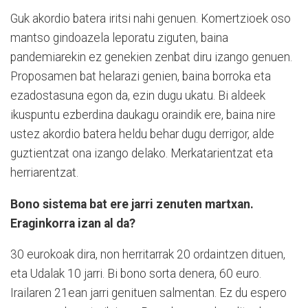
Guk akordio batera iritsi nahi genuen. Komertzioek oso
mantso gindoazela leporatu ziguten, baina
pandemiarekin ez genekien zenbat diru izango genuen.
Proposamen bat helarazi genien, baina borroka eta
ezadostasuna egon da, ezin dugu ukatu. Bi aldeek
ikuspuntu ezberdina daukagu oraindik ere, baina nire
ustez akordio batera heldu behar dugu derrigor, alde
guztientzat ona izango delako. Merkatarientzat eta
herriarentzat.
Bono sistema bat ere jarri zenuten martxan.
Eraginkorra izan al da?
30 eurokoak dira, non herritarrak 20 ordaintzen dituen,
eta Udalak 10 jarri. Bi bono sorta denera, 60 euro.
Irailaren 21ean jarri genituen salmentan. Ez du espero