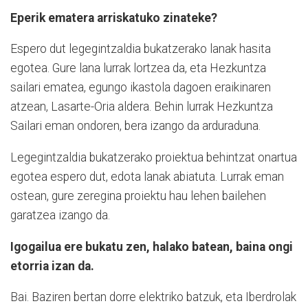
Eperik ematera arriskatuko zinateke?
Espero dut legegintzaldia bukatzerako lanak hasita
egotea. Gure lana lurrak lortzea da, eta Hezkuntza
sailari ematea, egungo ikastola dagoen eraikinaren
atzean, Lasarte-Oria aldera. Behin lurrak Hezkuntza
Sailari eman ondoren, bera izango da arduraduna.
Legegintzaldia bukatzerako proiektua behintzat onartua
egotea espero dut, edota lanak abiatuta. Lurrak eman
ostean, gure zeregina proiektu hau lehen bailehen
garatzea izango da.
Igogailua ere bukatu zen, halako batean, baina ongi
etorria izan da.
Bai. Baziren bertan dorre elektriko batzuk, eta Iberdrolak