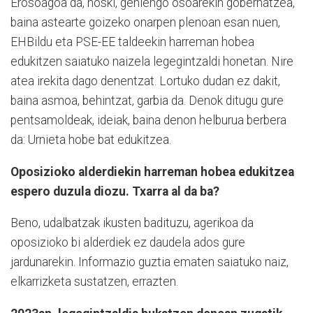
Erosoagoa da, noski, gehiengo osoarekin gobernatzea,
baina astearte goizeko onarpen plenoan esan nuen,
EHBildu eta PSE-EE taldeekin harreman hobea
edukitzen saiatuko naizela legegintzaldi honetan. Nire
atea irekita dago denentzat. Lortuko dudan ez dakit,
baina asmoa, behintzat, garbia da. Denok ditugu gure
pentsamoldeak, ideiak, baina denon helburua berbera
da: Urnieta hobe bat edukitzea.
Oposizioko alderdiekin harreman hobea edukitzea
espero duzula diozu. Txarra al da ba?
Beno, udalbatzak ikusten badituzu, agerikoa da
oposizioko bi alderdiek ez daudela ados gure
jardunarekin. Informazio guztia ematen saiatuko naiz,
elkarrizketa sustatzen, errazten.