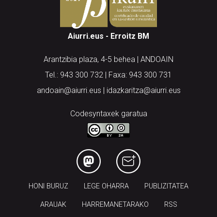
Aiurri.eus - Erroitz BM
Arantzibia plaza, 4-5 behea | ANDOAIN
Tel.: 943 300 732 | Faxa: 943 300 731
andoain@aiurri.eus | idazkaritza@aiurri.eus
Codesyntaxek garatua
HONI BURUZ
LEGE OHARRA
PUBLIZITATEA
ARAUAK
HARREMANETARAKO
RSS