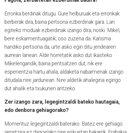
Pagola, zerbaitetan ezberdinak badira?
Erronka berdinak ditugu. Gure helburuak eta erronkak
berberak dira, baina pertsona ezberdinak gara. Lan
egiteko moduak ezberdinak izango dira, noski. Mikel,
bere eskarmentuagatik, oso zuzena da. Karisma
handiko pertsona da, urte asko egin ditu jendearen
aurrean lanean. Alde horretatik asko dut ikasteko
Mikelengandik, baina pentsatzen dut, nik ere
esperientzia hartu ahala, aldaketa nabarmenak izango
ditudala nire jardunean. Nire aldetik ahalegina egingo
dut ahalik eta txukunen aritzeko.
Zer izango zara, legegintzaldi bateko hautagaia,
edo denbora gehiagorako?
Momentuz legegintzaldi baterako. Batez ere gehiago
jarraitzea ez dagoelako nire eskuetan bakarrik. Erabakia