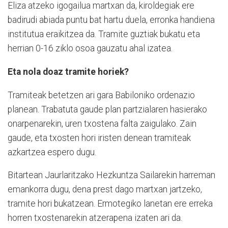
Eliza atzeko igogailua martxan da, kiroldegiak ere
badirudi abiada puntu bat hartu duela, erronka handiena
institutua eraikitzea da. Tramite guztiak bukatu eta
herrian 0-16 ziklo osoa gauzatu ahal izatea.
Eta nola doaz tramite horiek?
Tramiteak betetzen ari gara Babiloniko ordenazio
planean. Trabatuta gaude plan partzialaren hasierako
onarpenarekin, uren txostena falta zaigulako. Zain
gaude, eta txosten hori iristen denean tramiteak
azkartzea espero dugu.
Bitartean Jaurlaritzako Hezkuntza Sailarekin harreman
emankorra dugu, dena prest dago martxan jartzeko,
tramite hori bukatzean. Ermotegiko lanetan ere erreka
horren txostenarekin atzerapena izaten ari da.