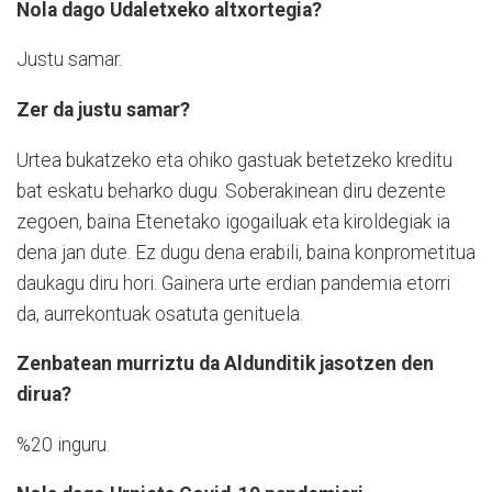
Nola dago Udaletxeko altxortegia?
Justu samar.
Zer da justu samar?
Urtea bukatzeko eta ohiko gastuak betetzeko kreditu
bat eskatu beharko dugu. Soberakinean diru dezente
zegoen, baina Etenetako igogailuak eta kiroldegiak ia
dena jan dute. Ez dugu dena erabili, baina konprometitua
daukagu diru hori. Gainera urte erdian pandemia etorri
da, aurrekontuak osatuta genituela.
Zenbatean murriztu da Aldunditik jasotzen den
dirua?
%20 inguru.