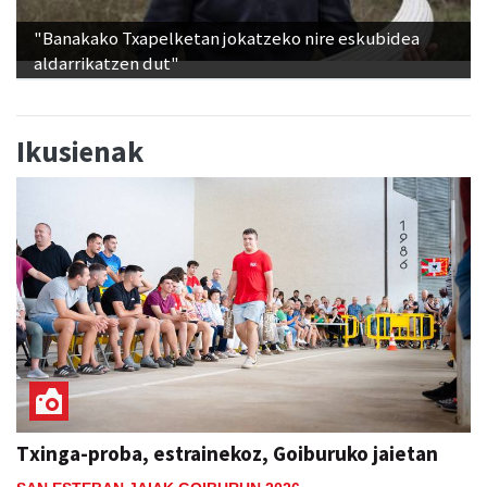
"Banakako Txapelketan jokatzeko nire eskubidea
aldarrikatzen dut"
Ikusienak
Txinga-proba, estrainekoz, Goiburuko jaietan