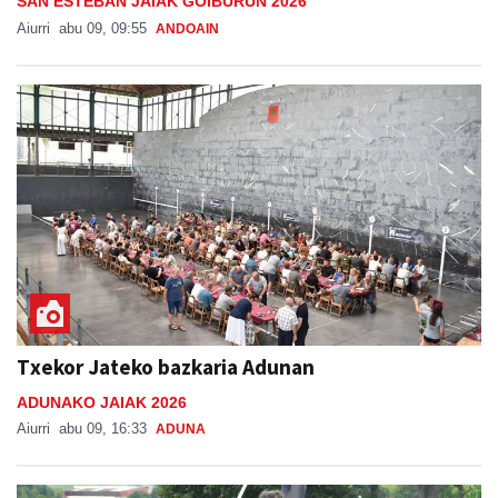
SAN ESTEBAN JAIAK GOIBURUN 2026
Aiurri
abu 09, 09:55
ANDOAIN
Txekor Jateko bazkaria Adunan
ADUNAKO JAIAK 2026
Aiurri
abu 09, 16:33
ADUNA