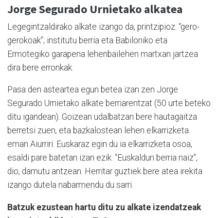
Jorge Segurado Urnietako alkatea
Legegintzaldirako alkate izango da, printzipioz: “gero-
gerokoak”; institutu berria eta Babiloniko eta
Ermotegiko garapena lehenbailehen martxan jartzea
dira bere erronkak.
Pasa den asteartea egun betea izan zen Jorge
Segurado Urnietako alkate berriarentzat (50 urte beteko
ditu igandean). Goizean udalbatzan bere hautagaitza
berretsi zuen, eta bazkalostean lehen elkarrizketa
eman Aiurriri. Euskaraz egin du ia elkarrizketa osoa,
esaldi pare batetan izan ezik: “Euskaldun berria naiz”,
dio, damutu antzean. Herritar guztiek bere atea irekita
izango dutela nabarmendu du sarri.
Batzuk ezustean hartu ditu zu alkate izendatzeak