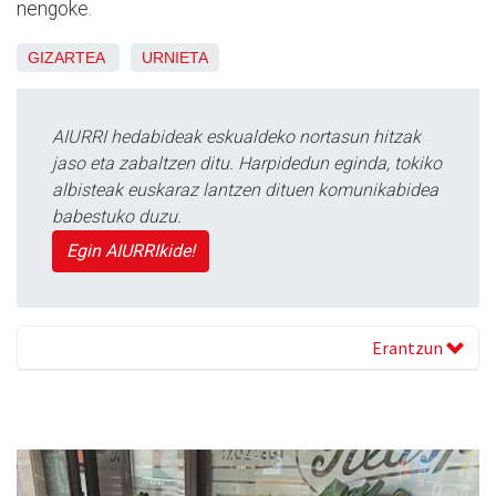
nengoke.
GIZARTEA
URNIETA
AIURRI hedabideak eskualdeko nortasun hitzak
jaso eta zabaltzen ditu. Harpidedun eginda, tokiko
albisteak euskaraz lantzen dituen komunikabidea
babestuko duzu.
Egin AIURRIkide!
Erantzun