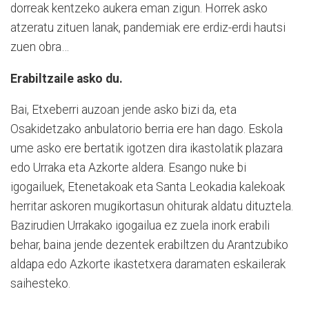
dorreak kentzeko aukera eman zigun. Horrek asko
atzeratu zituen lanak, pandemiak ere erdiz-erdi hautsi
zuen obra…
Erabiltzaile asko du.
Bai, Etxeberri auzoan jende asko bizi da, eta
Osakidetzako anbulatorio berria ere han dago. Eskola
ume asko ere bertatik igotzen dira ikastolatik plazara
edo Urraka eta Azkorte aldera. Esango nuke bi
igogailuek, Etenetakoak eta Santa Leokadia kalekoak
herritar askoren mugikortasun ohiturak aldatu dituztela.
Bazirudien Urrakako igogailua ez zuela inork erabili
behar, baina jende dezentek erabiltzen du Arantzubiko
aldapa edo Azkorte ikastetxera daramaten eskailerak
saihesteko.