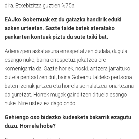
dira. Etxebizitza guztien %75a.
EAJko Gobernuak ez du gatazka handirik eduki
azken urteetan. Gazte talde batek ateratako
pankarten kontuak piztu du sute txiki bat.
Adierazpen askatasuna errespetatzen dudala, dugula
esango nuke, baina errespetuz jokatzea ere
komenigarria da. Gazte horiek, noski, antzera jarraituko
dutela pentsatzen dut, baina Gobernu taldeko pertsona
baten izenak jartzea eta horrela seinalatzea, onartezina
da guretzat. Horrek mugak gainditzen dituela esango
nuke. Nire ustez ez dago ondo.
Gehiengo oso bidezko kudeaketa bakarrik ezagutu
duzu. Horrela hobe?