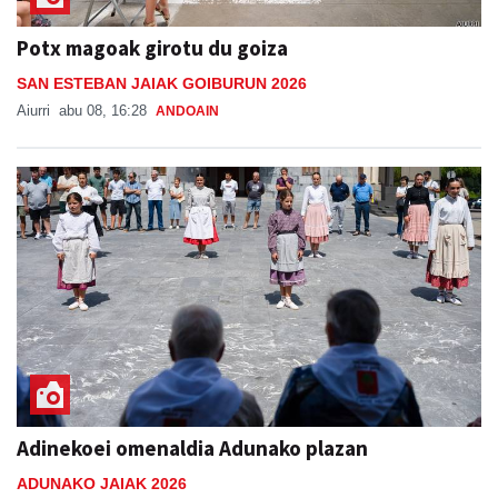
Potx magoak girotu du goiza
SAN ESTEBAN JAIAK GOIBURUN 2026
Aiurri
abu 08, 16:28
ANDOAIN
Adinekoei omenaldia Adunako plazan
ADUNAKO JAIAK 2026