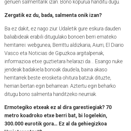
genuen salmentarik izan. Bono kopurua handitu dugu.
Zergatik ez du, bada, salmenta onik izan?
Ba ez dakit, ez nago ziur. Udaletik gure eskura dauden
baliabideak erabili ditugulako bonoen berri emateko
herritarrei: webgunea, Berrittu aldizkaria, Aiurri, El Diario
Vasco eta Noticias de Gipuzkoa argitalpenak,
informazioa etxe guztietara helarazi da… Esango nuke
jendeak badakiela bonoak daudela, baina akaso
herritarrek beste erosketa ohitura batzuk dituzte,
herrian bertan egin beharrean. Aztertu egin beharko
ditugu bono salmenta handitzeko neurriak.
Ermotegiko etxeak ez al dira garestiegiak? 70
metro koadroko etxe berri bat, bi logelekin,
300.000 eurotik gora… Ez al da gehiegizkoa