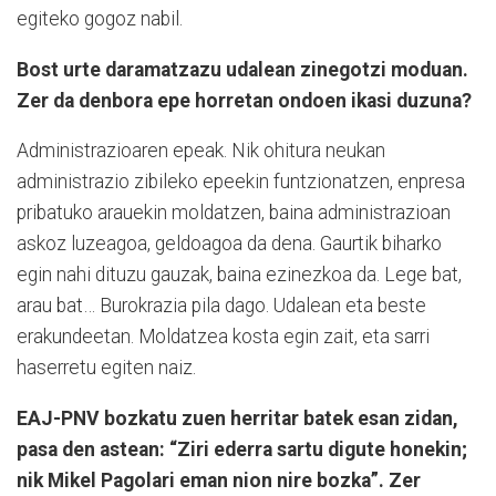
egiteko gogoz nabil.
Bost urte daramatzazu udalean zinegotzi moduan.
Zer da denbora epe horretan ondoen ikasi duzuna?
Administrazioaren epeak. Nik ohitura neukan
administrazio zibileko epeekin funtzionatzen, enpresa
pribatuko arauekin moldatzen, baina administrazioan
askoz luzeagoa, geldoagoa da dena. Gaurtik biharko
egin nahi dituzu gauzak, baina ezinezkoa da. Lege bat,
arau bat… Burokrazia pila dago. Udalean eta beste
erakundeetan. Moldatzea kosta egin zait, eta sarri
haserretu egiten naiz.
EAJ-PNV bozkatu zuen herritar batek esan zidan,
pasa den astean: “Ziri ederra sartu digute honekin;
nik Mikel Pagolari eman nion nire bozka”. Zer