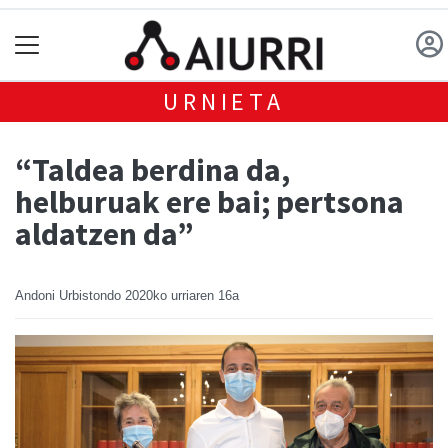
URNIETA
“Taldea berdina da,
helburuak ere bai; pertsona
aldatzen da”
Andoni Urbistondo
2020ko urriaren 16a