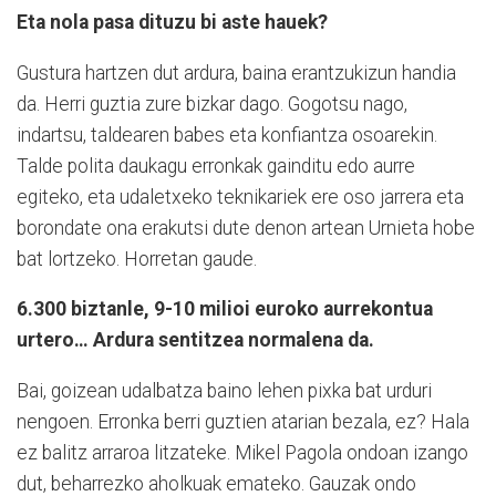
Eta nola pasa dituzu bi aste hauek?
Gustura hartzen dut ardura, baina erantzukizun handia
da. Herri guztia zure bizkar dago. Gogotsu nago,
indartsu, taldearen babes eta konfiantza osoarekin.
Talde polita daukagu erronkak gainditu edo aurre
egiteko, eta udaletxeko teknikariek ere oso jarrera eta
borondate ona erakutsi dute denon artean Urnieta hobe
bat lortzeko. Horretan gaude.
6.300 biztanle, 9-10 milioi euroko aurrekontua
urtero… Ardura sentitzea normalena da.
Bai, goizean udalbatza baino lehen pixka bat urduri
nengoen. Erronka berri guztien atarian bezala, ez? Hala
ez balitz arraroa litzateke. Mikel Pagola ondoan izan
go
dut, beharrezko aholkuak emateko. Gauzak ondo