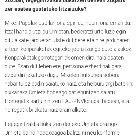
2023an, legegintzaldia bukatzen denean zugatik
zer esatea gustatuko litzaizuke?
Mikel Pagolak oso lan ona egin du, neurri ona eman du.
Itzal handia utzi du Urnietan, bederatzi urte luze egin
ditu alkate jardueran. Uste dut bere eta nire jardunaren
artean konparaketak egiteko joera izango dutela askok.
Konparaketak gorrotagarriak omen dira, hala esaten
dute. Esan dut lehen ere, pertsona ezberdinak gara,
ezberdin jokatuko dugu. Mikelen hutsunea sobera
nabaritu ez dadin saiatuko naiz, eta helburu argi batekin:
pixkanaka Urnieta hobeago bat ehuntzen saiatu.
Horregatik sartu nintzen EAJ-PNVko udal taldean, eta
horregatik bilakatu naiz orain alkate.
Legegintzaldia bukatzen deneko Urnieta oraingo
Urnieta baino hobexeagoa balitz, ni neu konforme