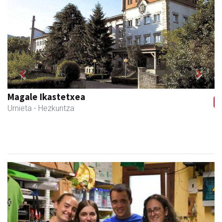
Previous
Next
Magale Ikastetxea
Urnieta
- Hezkuntza