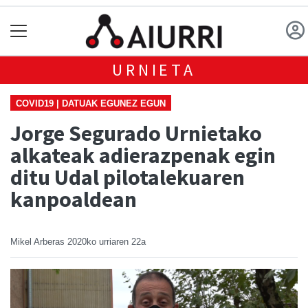
URNIETA
COVID19 | DATUAK EGUNEZ EGUN
Jorge Segurado Urnietako
alkateak adierazpenak egin
ditu Udal pilotalekuaren
kanpoaldean
Mikel Arberas
2020ko urriaren 22a