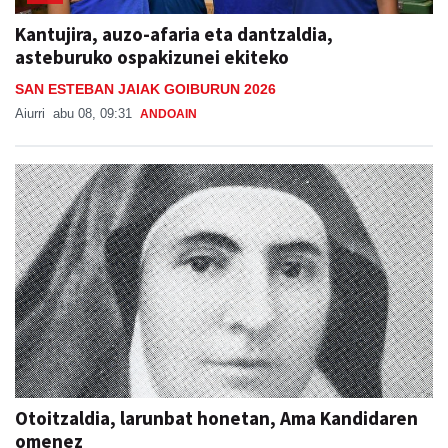
Kantujira, auzo-afaria eta dantzaldia,
asteburuko ospakizunei ekiteko
SAN ESTEBAN JAIAK GOIBURUN 2026
Aiurri
abu 08, 09:31
ANDOAIN
Otoitzaldia, larunbat honetan, Ama Kandidaren
omenez