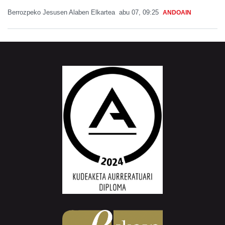
Berrozpeko Jesusen Alaben Elkartea
abu 07, 09:25
ANDOAIN