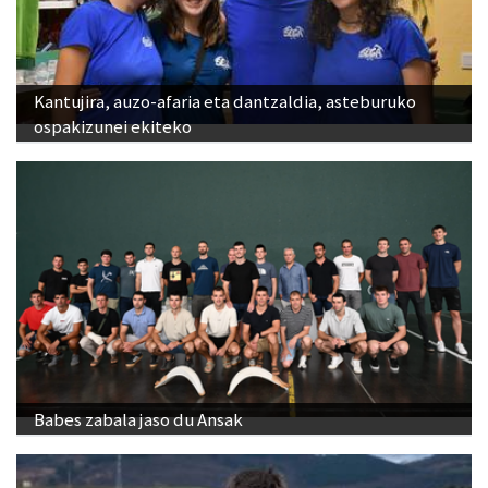
Kantujira, auzo-afaria eta dantzaldia, asteburuko
ospakizunei ekiteko
Babes zabala jaso du Ansak