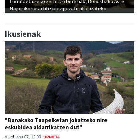
Lurraldebuseko zerbitzu bereziak, Donostiako Aste
Nagusiko su-artifizialez gozatu ahal izateko
Ikusienak
"Banakako Txapelketan jokatzeko nire
eskubidea aldarrikatzen dut"
Aiurri
abu 07, 12:00
URNIETA