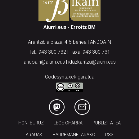
Aiurri.eus - Erroitz BM
Arantzibia plaza, 4-5 behea | ANDOAIN
Tel.: 943 300 732 | Faxa: 943 300 731
andoain@aiurri.eus | idazkaritza@aiurri.eus
Codesyntaxek garatua
HONI BURUZ
LEGE OHARRA
PUBLIZITATEA
ARAUAK
HARREMANETARAKO
RSS