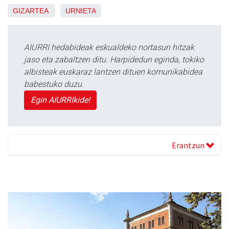
GIZARTEA
URNIETA
AIURRI hedabideak eskualdeko nortasun hitzak
jaso eta zabaltzen ditu. Harpidedun eginda, tokiko
albisteak euskaraz lantzen dituen komunikabidea
babestuko duzu.
Egin AIURRIkide!
Erantzun