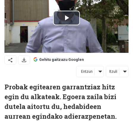
Gehitu gaitzazu Googlen
Entzun
Itzuli
Probak egitearen garrantziaz hitz
egin du alkateak. Egoera zaila bizi
dutela aitortu du, hedabideen
aurrean egindako adierazpenetan.