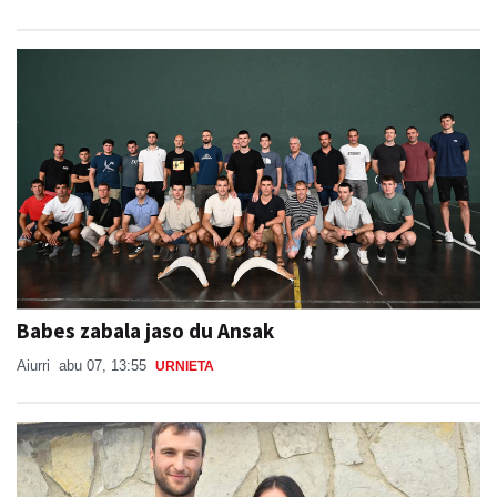
Babes zabala jaso du Ansak
Aiurri
abu 07, 13:55
URNIETA