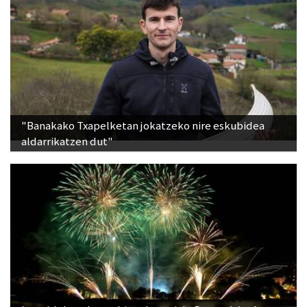
"Banakako Txapelketan jokatzeko nire eskubidea
aldarrikatzen dut"