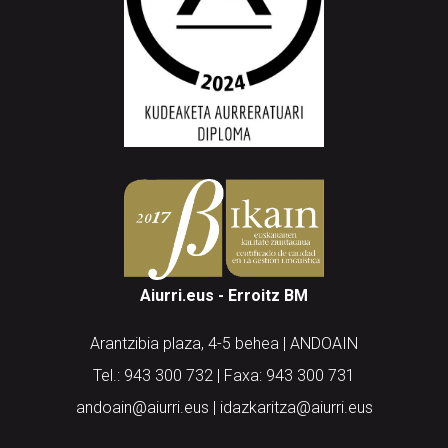
Aiurri.eus - Erroitz BM
Arantzibia plaza, 4-5 behea | ANDOAIN
Tel.: 943 300 732 | Faxa: 943 300 731
andoain@aiurri.eus | idazkaritza@aiurri.eus