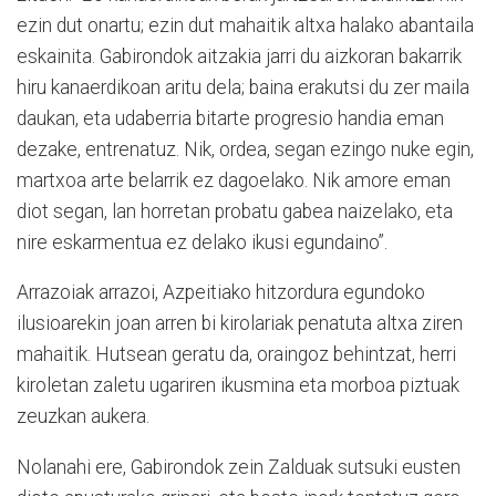
ezin dut onartu; ezin dut mahaitik altxa halako abantaila
eskainita. Gabirondok aitzakia jarri du aizkoran bakarrik
hiru kanaerdikoan aritu dela; baina erakutsi du zer maila
daukan, eta udaberria bitarte progresio handia eman
dezake, entrenatuz. Nik, ordea, segan ezingo nuke egin,
martxoa arte belarrik ez dagoelako. Nik amore eman
diot segan, lan horretan probatu gabea naizelako, eta
nire eskarmentua ez delako ikusi egundaino”.
Arrazoiak arrazoi, Azpeitiako hitzordura egundoko
ilusioarekin joan arren bi kirolariak penatuta altxa ziren
mahaitik. Hutsean geratu da, oraingoz behintzat, herri
kiroletan zaletu ugariren ikusmina eta morboa piztuak
zeuzkan aukera.
Nolanahi ere, Gabirondok zein Zalduak sutsuki eusten