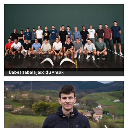
Babes zabala jaso du Ansak