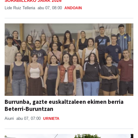
SORABILLAKO JAIAK 2026
Lide Ruiz Telleria
abu 07, 08:00
ANDOAIN
Burrunba, gazte euskaltzaleen ekimen berria
Beterri-Buruntzan
Aiurri
abu 07, 07:00
URNIETA