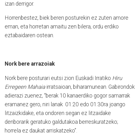
izan derrigor.
Horrenbestez, biek beren posturekin ez zuten amore
eman, eta horretan amaitu zen bilera, ordu erdiko
eztabaidaren ostean.
Nork bere arrazoiak
Nork bere posturari eutsi zion Euskadi Irratiko
Hiru
Erregeen Mahaia
irratsaioan, biharamunean. Gabirondok
adierazi zuenez, “berak 10 kanaerdiko gogor samarrak
eramanez gero, niri lanak 01:20 edo 01:30ra joango
litzaizkidake, eta ondoren segan ez litzaidake
denborarik geratuko galdutakoa berreskuratzeko;
horrela ez daukat arriskatzeko”.