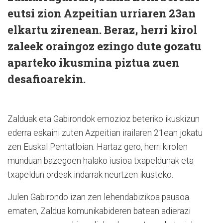
eutsi zion Azpeitian urriaren 23an
elkartu zirenean. Beraz, herri kirol
zaleek oraingoz ezingo dute gozatu
aparteko ikusmina piztua zuen
desafioarekin.
Zalduak eta Gabirondok emozioz beteriko ikuskizun
ederra eskaini zuten Azpeitian irailaren 21ean jokatu
zen Euskal Pentatloian. Hartaz gero, herri kirolen
munduan bazegoen halako iusioa txapeldunak eta
txapeldun ordeak indarrak neurtzen ikusteko.
Julen Gabirondo izan zen lehendabizikoa pausoa
ematen, Zaldua komunikabideren batean adierazi