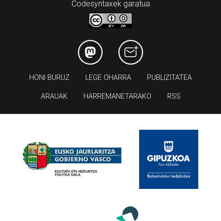
Codesyntaxek garatua
HONI BURUZ
LEGE OHARRA
PUBLIZITATEA
ARAUAK
HARREMANETARAKO
RSS