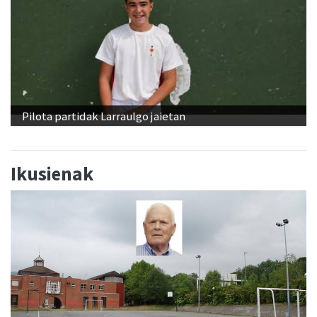
Pilota partidak Larraulgo jaietan
Ikusienak