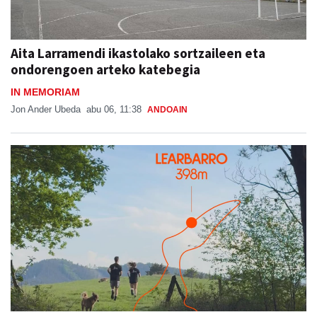
Aita Larramendi ikastolako sortzaileen eta
ondorengoen arteko katebegia
IN MEMORIAM
Jon Ander Ubeda
abu 06, 11:38
ANDOAIN