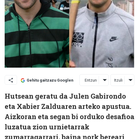
Entzun
Itzuli
Gehitu gaitzazu Googlen
Hutsean geratu da Julen Gabirondo
eta Xabier Zalduaren arteko apustua.
Aizkoran eta segan bi orduko desafioa
luzatua zion urnietarrak
zumarragarrari, baina nork bereari