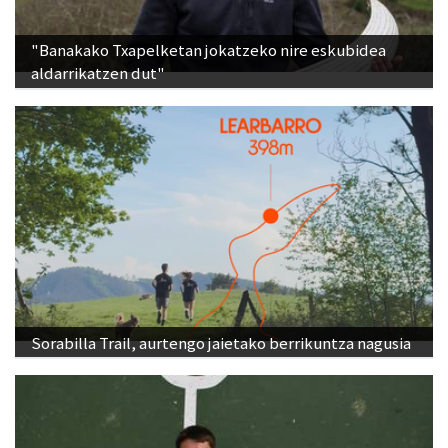
"Banakako Txapelketan jokatzeko nire eskubidea
aldarrikatzen dut"
Sorabilla Trail, aurtengo jaietako berrikuntza nagusia