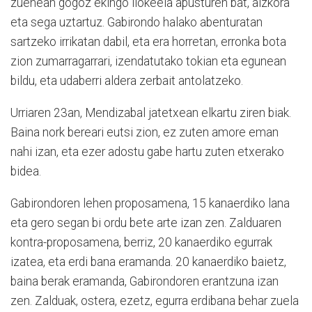
zuenean gogoz ekingo liokeela apusturen bat, aizkora
eta sega uztartuz. Gabirondo halako abenturatan
sartzeko irrikatan dabil, eta era horretan, erronka bota
zion zumarragarrari, izendatutako tokian eta egunean
bildu, eta udaberri aldera zerbait antolatzeko.
Urriaren 23an, Mendizabal jatetxean elkartu ziren biak.
Baina nork bereari eutsi zion, ez zuten amore eman
nahi izan, eta ezer adostu gabe hartu zuten etxerako
bidea.
Gabirondoren lehen proposamena, 15 kanaerdiko lana
eta gero segan bi ordu bete arte izan zen. Zalduaren
kontra-proposamena, berriz, 20 kanaerdiko egurrak
izatea, eta erdi bana eramanda. 20 kanaerdiko baietz,
baina berak eramanda, Gabirondoren erantzuna izan
zen. Zalduak, ostera, ezetz, egurra erdibana behar zuela