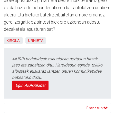
diote apusturako grinari, eta beste inork tentatuz gero,
ez da baztertu behar desafioren bat antolatzea udaberri
aldera. Eta bietako batek zerbaitetan amore emanez
gero, zergatik ez sintesi biek ere azkenean adostu
dezaketela apusturen bat?
KIROLA
URNIETA
AIURRI hedabideak eskualdeko nortasun hitzak
jaso eta zabaltzen ditu. Harpidedun eginda, tokiko
albisteak euskaraz lantzen dituen komunikabidea
babestuko duzu.
Egin AIURRIkide!
Erantzun