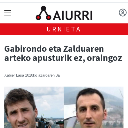
URNIETA
Gabirondo eta Zalduaren
arteko apusturik ez, oraingoz
Xabier Lasa
2020ko azaroaren 3a