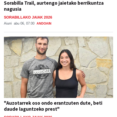
Sorabilla Trail, aurtengo jaietako berrikuntza
nagusia
SORABILLAKO JAIAK 2026
Aiurri
abu 06, 07:00
ANDOAIN
"Auzotarrek oso ondo erantzuten dute, beti
daude laguntzeko prest"