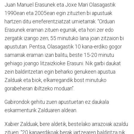
Juan Manuel Erasunek eta Joxe Mari Olasagastik
1990ean eta 2005ean egin zituzten bi apustuak
hartzen ditu erreferentziatzat urnietarrak. “Orduan
Erasunek eraman zituen egurrak, eta hori zer edo
zergatik izango zen; 55 minutuko lana joan zitzaion bi
apustutan. Pentsa, Olasagastik 10 kana-erdiko gogor
samarrak eraman izan balitu, beste 15-20 minutu
gehiago joango litzaizkioke Erasuni. Nik garbi daukat
zein baldintzetan egin beharko genukeen apustua
Zalduak eta biok, elkarregandik bost minutuko
gorabeheran ibiltzeko moduan”.
Gabirondok gehitu zuen apustuetan ez daukala
eskarmenturik Zalduaren aldean.
Xabier Zalduak, bere aldetik, bestelako arrazoiak azaldu
zituen: “20 kanaerdikoak berak jartzearen baldintza nik