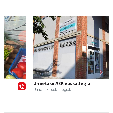
Previous
Next
Urnietako AEK euskaltegia
Urnieta
- Euskaltegiak