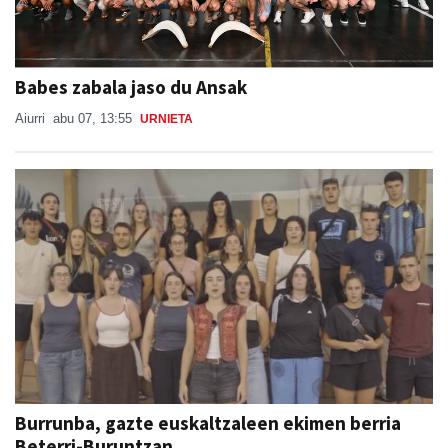
Babes zabala jaso du Ansak
Aiurri
abu 07, 13:55
URNIETA
Burrunba, gazte euskaltzaleen ekimen berria
Beterri-Buruntzan