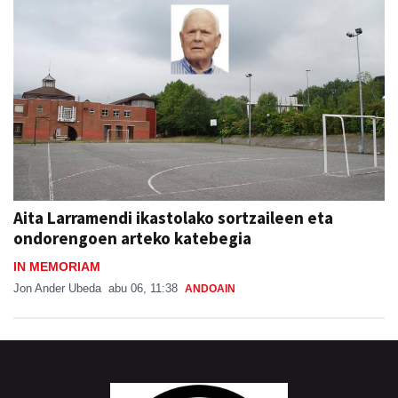
Aita Larramendi ikastolako sortzaileen eta
ondorengoen arteko katebegia
IN MEMORIAM
Jon Ander Ubeda
abu 06, 11:38
ANDOAIN