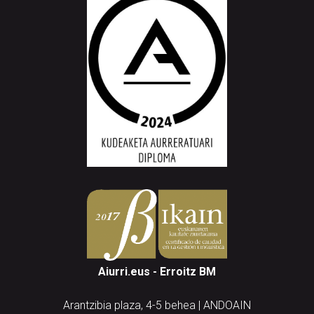
Aiurri.eus - Erroitz BM
Arantzibia plaza, 4-5 behea | ANDOAIN