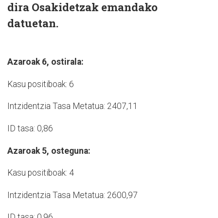
dira Osakidetzak emandako
datuetan.
Azaroak 6, ostirala:
Kasu positiboak: 6
Intzidentzia Tasa Metatua: 2407,11
ID tasa: 0,86
Azaroak 5, osteguna:
Kasu positiboak: 4
Intzidentzia Tasa Metatua: 2600,97
ID tasa: 0,96