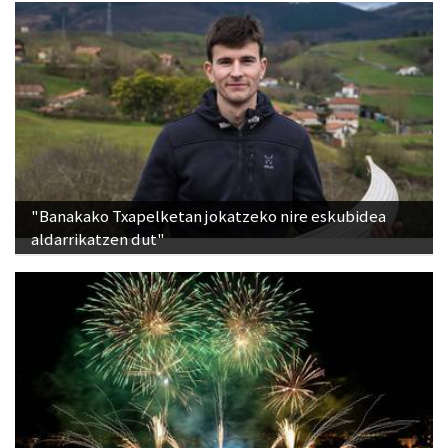
"Banakako Txapelketan jokatzeko nire eskubidea
aldarrikatzen dut"