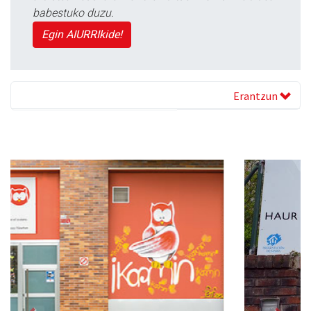
babestuko duzu.
Egin AIURRIkide!
Erantzun