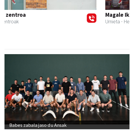
Previous
Next
Magale Ikastetxea
Urnieta
- Hezkuntza
Babes zabala jaso du Ansak