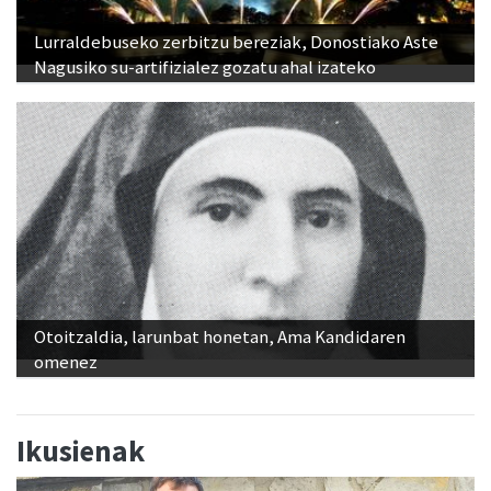
Lurraldebuseko zerbitzu bereziak, Donostiako Aste
Nagusiko su-artifizialez gozatu ahal izateko
Otoitzaldia, larunbat honetan, Ama Kandidaren
omenez
Ikusienak