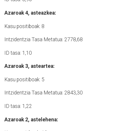
Azaroak 4, asteazkea:
Kasu positiboak: 8
Intzidentzia Tasa Metatua: 2778,68
ID tasa: 1,10
Azaroak 3, asteartea:
Kasu positiboak: 5
Intzidentzia Tasa Metatua: 2843,30
ID tasa: 1,22
Azaroak 2, astelehena: