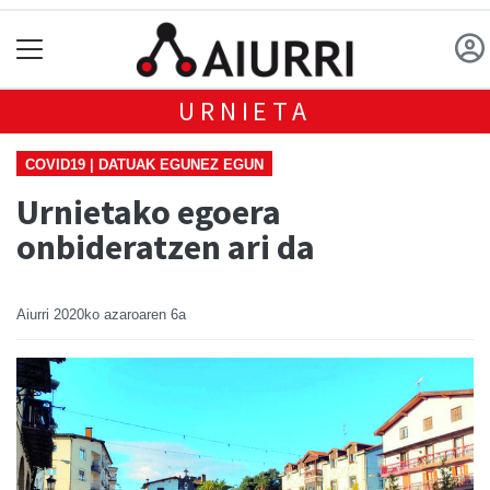
URNIETA
COVID19 | DATUAK EGUNEZ EGUN
Urnietako egoera
onbideratzen ari da
Aiurri
2020ko azaroaren 6a