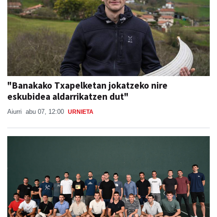
"Banakako Txapelketan jokatzeko nire
eskubidea aldarrikatzen dut"
Aiurri
abu 07, 12:00
URNIETA