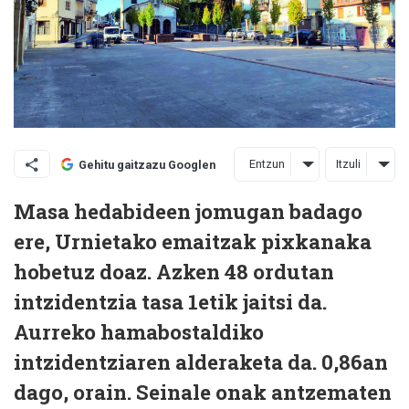
Entzun
Itzuli
Gehitu gaitzazu Googlen
Masa hedabideen jomugan badago
ere, Urnietako emaitzak pixkanaka
hobetuz doaz. Azken 48 ordutan
intzidentzia tasa 1etik jaitsi da.
Aurreko hamabostaldiko
intzidentziaren alderaketa da. 0,86an
dago, orain. Seinale onak antzematen