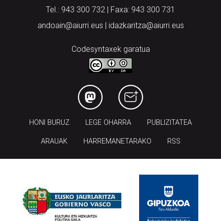
Tel.: 943 300 732 | Faxa: 943 300 731
andoain@aiurri.eus | idazkaritza@aiurri.eus
Codesyntaxek garatua
HONI BURUZ
LEGE OHARRA
PUBLIZITATEA
ARAUAK
HARREMANETARAKO
RSS