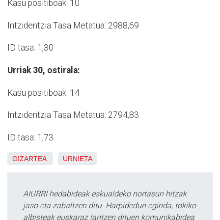
Kasu positiboak: 10
Intzidentzia Tasa Metatua: 2988,69
ID tasa: 1,30
Urriak 30, ostirala:
Kasu positiboak: 14
Intzidentzia Tasa Metatua: 2794,83
ID tasa: 1,73
GIZARTEA
URNIETA
AIURRI hedabideak eskualdeko nortasun hitzak
jaso eta zabaltzen ditu. Harpidedun eginda, tokiko
albisteak euskaraz lantzen dituen komunikabidea