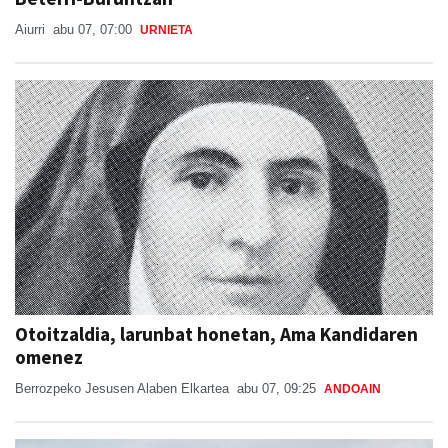
Aiurri
abu 07, 07:00
URNIETA
Otoitzaldia, larunbat honetan, Ama Kandidaren
omenez
Berrozpeko Jesusen Alaben Elkartea
abu 07, 09:25
ANDOAIN