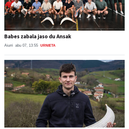
Babes zabala jaso du Ansak
Aiurri
abu 07, 13:55
URNIETA