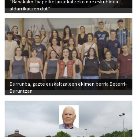
"Banakako Txapelketan jokatzeko nire eskubidea
aldarrikatzen dut"
Burrunba, gazte euskaltzaleen ekimen berria Beterri-
Buruntzan