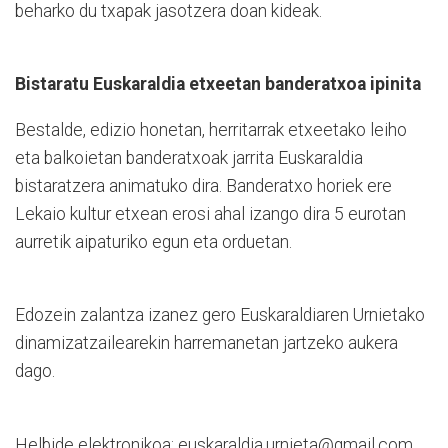
beharko du txapak jasotzera doan kideak.
Bistaratu Euskaraldia etxeetan banderatxoa ipinita
Bestalde, edizio honetan, herritarrak etxeetako leiho
eta balkoietan banderatxoak jarrita Euskaraldia
bistaratzera animatuko dira. Banderatxo horiek ere
Lekaio kultur etxean erosi ahal izango dira 5 eurotan
aurretik aipaturiko egun eta orduetan.
Edozein zalantza izanez gero Euskaraldiaren Urnietako
dinamizatzailearekin harremanetan jartzeko aukera
dago.
Helbide elektronikoa: euskaraldia.urnieta@gmail.com