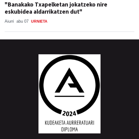
"Banakako Txapelketan jokatzeko nire
eskubidea aldarrikatzen dut"
Aiurri
abu 07
URNIETA