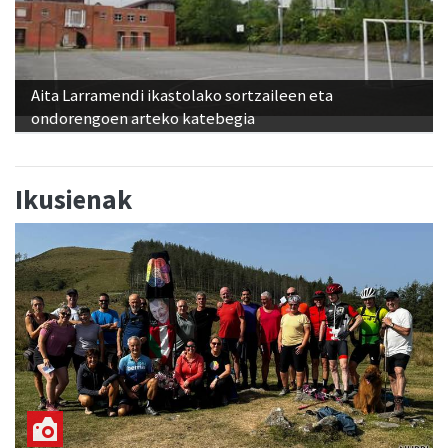
Aita Larramendi ikastolako sortzaileen eta
ondorengoen arteko katebegia
Ikusienak