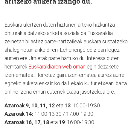
aritzeko aukera izango du.
Euskara ulertzen duten hiztunen arteko hizkuntza
ohiturak aldatzeko ariketa soziala da Euskaraldia,
zeinetan bi astez parte-hartzaileak euskara sustatzeko
ahaleginetan ariko diren. Lehenengo edizioan legez,
aurten ere Urnietak parte hartuko du. Interesa duten
herritarrek
Euskaraldiaren web orrian
egin dezakete
izen-ematea. Horretaz gain, izen-ematea aurrez aurre
egiteko aukera eskainiko da Lekaio kultur etxean, baita
online izena eman dutenek txapa jasotzekoa ere.
Azaroak 9, 10, 11, 12
eta
13
: 16:00-19:30
Azaroak 14:
11:00-13:30 / 17:00-19:30
Azaroak 16, 17, 18
eta
19
: 16:00-19:30