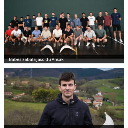
Babes zabala jaso du Ansak