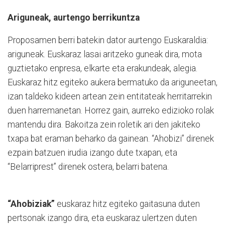
Ariguneak, aurtengo berrikuntza
Proposamen berri batekin dator aurtengo Euskaraldia:
ariguneak. Euskaraz lasai aritzeko guneak dira, mota
guztietako enpresa, elkarte eta erakundeak, alegia.
Euskaraz hitz egiteko aukera bermatuko da ariguneetan,
izan taldeko kideen artean zein entitateak herritarrekin
duen harremanetan. Horrez gain, aurreko edizioko rolak
mantendu dira. Bakoitza zein roletik ari den jakiteko
txapa bat eraman beharko da gainean. “Ahobizi” direnek
ezpain batzuen irudia izango dute txapan, eta
“Belarriprest” direnek ostera, belarri batena.
“Ahobiziak”
euskaraz hitz egiteko gaitasuna duten
pertsonak izango dira, eta euskaraz ulertzen duten