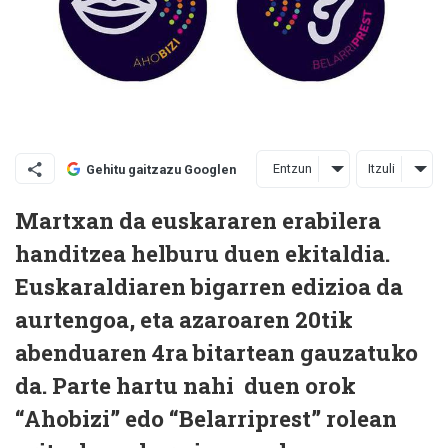
Entzun
Itzuli
Gehitu gaitzazu Googlen
Martxan da euskararen erabilera
handitzea helburu duen ekitaldia.
Euskaraldiaren bigarren edizioa da
aurtengoa, eta azaroaren 20tik
abenduaren 4ra bitartean gauzatuko
da. Parte hartu nahi duen orok
“Ahobizi” edo “Belarriprest” rolean