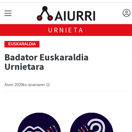
URNIETA
EUSKARALDIA
Badator Euskaraldia
Urnietara
Aiurri
2020ko azaroaren 11