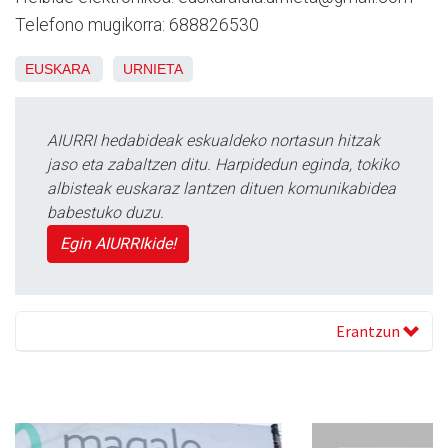
Telefono mugikorra: 688826530
EUSKARA
URNIETA
AIURRI hedabideak eskualdeko nortasun hitzak
jaso eta zabaltzen ditu. Harpidedun eginda, tokiko
albisteak euskaraz lantzen dituen komunikabidea
babestuko duzu.
Egin AIURRIkide!
Erantzun