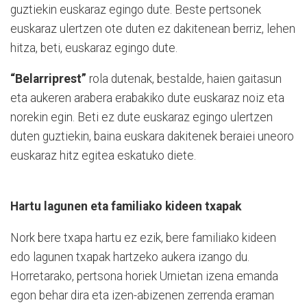
guztiekin euskaraz egingo dute. Beste pertsonek
euskaraz ulertzen ote duten ez dakitenean berriz, lehen
hitza, beti, euskaraz egingo dute.
“Belarriprest”
rola dutenak, bestalde, haien gaitasun
eta aukeren arabera erabakiko dute euskaraz noiz eta
norekin egin. Beti ez dute euskaraz egingo ulertzen
duten guztiekin, baina euskara dakitenek beraiei uneoro
euskaraz hitz egitea eskatuko diete.
Hartu lagunen eta familiako kideen txapak
Nork bere txapa hartu ez ezik, bere familiako kideen
edo lagunen txapak hartzeko aukera izango du.
Horretarako, pertsona horiek Urnietan izena emanda
egon behar dira eta izen-abizenen zerrenda eraman