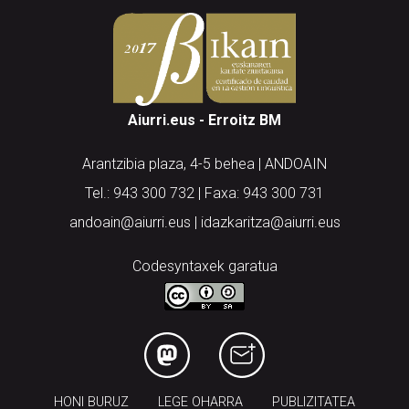
Aiurri.eus - Erroitz BM
Arantzibia plaza, 4-5 behea | ANDOAIN
Tel.: 943 300 732 | Faxa: 943 300 731
andoain@aiurri.eus | idazkaritza@aiurri.eus
Codesyntaxek garatua
HONI BURUZ
LEGE OHARRA
PUBLIZITATEA