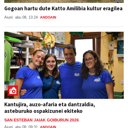
Gogoan hartu dute Katto Amilibia kultur eragilea
Aiurri
abu 08, 13:24
ANDOAIN
Kantujira, auzo-afaria eta dantzaldia,
asteburuko ospakizunei ekiteko
SAN ESTEBAN JAIAK GOIBURUN 2026
Aiurri
abu 08, 09:31
ANDOAIN