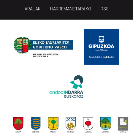
ARAUAK
HARREMANETARAKO
RSS