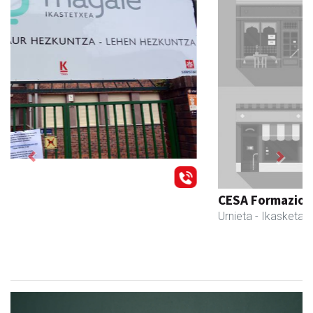
Previous
Next
CESA Formazio Zentroa
Urnieta
- Ikasketak