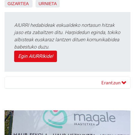
GIZARTEA
URNIETA
AIURRI hedabideak eskualdeko nortasun hitzak
jaso eta zabaltzen ditu. Harpidedun eginda, tokiko
albisteak euskaraz lantzen dituen komunikabidea
babestuko duzu.
Egin AIURRIkide!
Erantzun