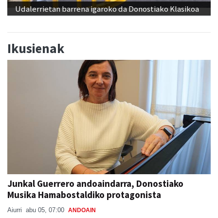
Udalerrietan barrena igaroko da Donostiako Klasikoa
Ikusienak
Junkal Guerrero andoaindarra, Donostiako
Musika Hamabostaldiko protagonista
Aiurri
abu 05, 07:00
ANDOAIN