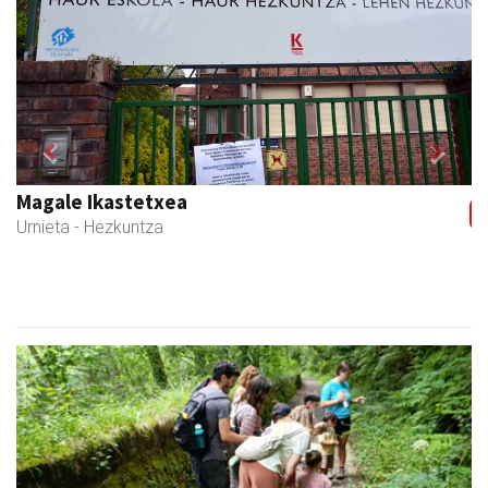
Previous
Next
Magale Ikastetxea
Urnieta
- Hezkuntza