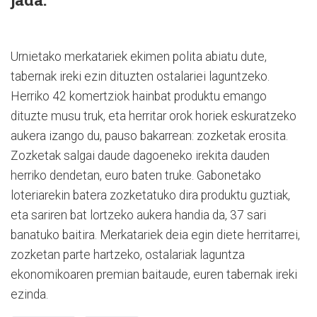
Urnietako merkatariek ekimen polita abiatu dute,
tabernak ireki ezin dituzten ostalariei laguntzeko.
Herriko 42 komertziok hainbat produktu emango
dituzte musu truk, eta herritar orok horiek eskuratzeko
aukera izango du, pauso bakarrean: zozketak erosita.
Zozketak salgai daude dagoeneko irekita dauden
herriko dendetan, euro baten truke. Gabonetako
loteriarekin batera zozketatuko dira produktu guztiak,
eta sariren bat lortzeko aukera handia da, 37 sari
banatuko baitira. Merkatariek deia egin diete herritarrei,
zozketan parte hartzeko, ostalariak laguntza
ekonomikoaren premian baitaude, euren tabernak ireki
ezinda.