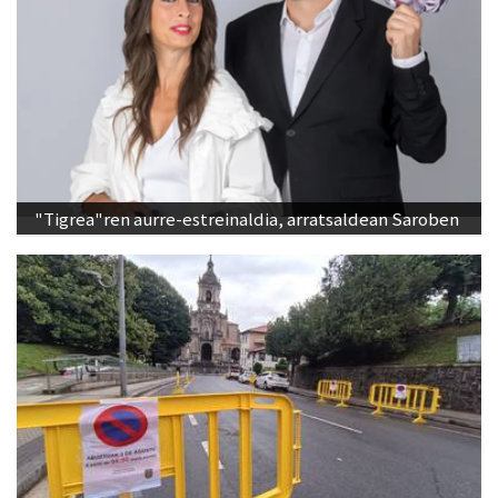
"Tigrea"ren aurre-estreinaldia, arratsaldean Saroben