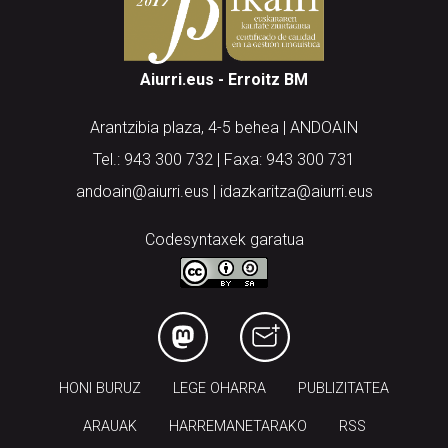
Aiurri.eus - Erroitz BM
Arantzibia plaza, 4-5 behea | ANDOAIN
Tel.: 943 300 732 | Faxa: 943 300 731
andoain@aiurri.eus | idazkaritza@aiurri.eus
Codesyntaxek garatua
HONI BURUZ
LEGE OHARRA
PUBLIZITATEA
ARAUAK
HARREMANETARAKO
RSS