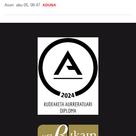
Aiurri
abu 05, 08:47
ADUNA