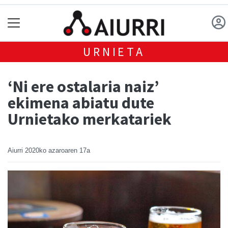
URNIETA
‘Ni ere ostalaria naiz’
ekimena abiatu dute
Urnietako merkatariek
Aiurri
2020ko azaroaren 17a