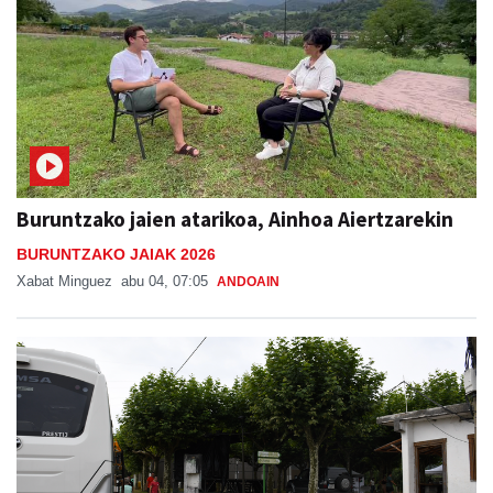
Buruntzako jaien atarikoa, Ainhoa Aiertzarekin
BURUNTZAKO JAIAK 2026
Xabat Minguez
abu 04, 07:05
ANDOAIN