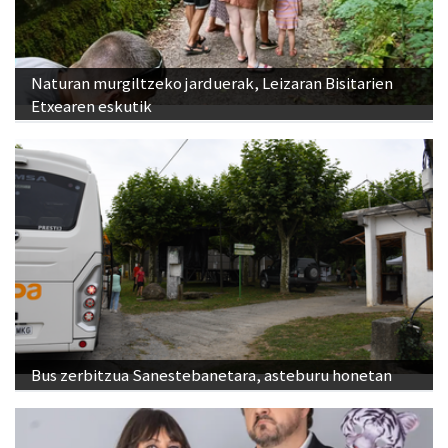
Naturan murgiltzeko jarduerak, Leizaran Bisitarien
Etxearen eskutik
Bus zerbitzua Sanestebanetara, asteburu honetan