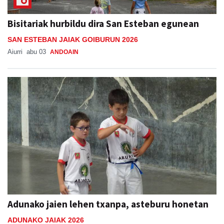
Bisitariak hurbildu dira San Esteban egunean
SAN ESTEBAN JAIAK GOIBURUN 2026
Aiurri
abu 03
ANDOAIN
Adunako jaien lehen txanpa, asteburu honetan
ADUNAKO JAIAK 2026