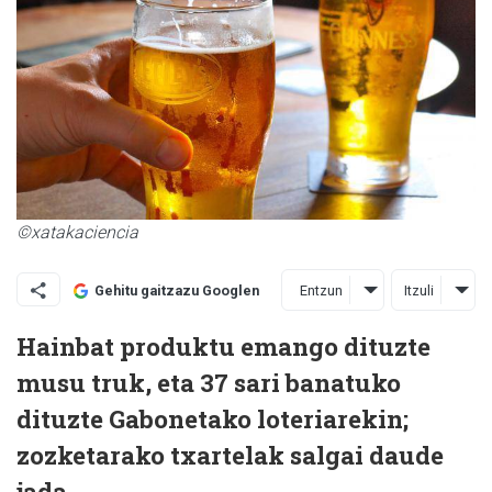
©xatakaciencia
Entzun
Itzuli
Gehitu gaitzazu Googlen
Hainbat produktu emango dituzte
musu truk, eta 37 sari banatuko
dituzte Gabonetako loteriarekin;
zozketarako txartelak salgai daude
jada.