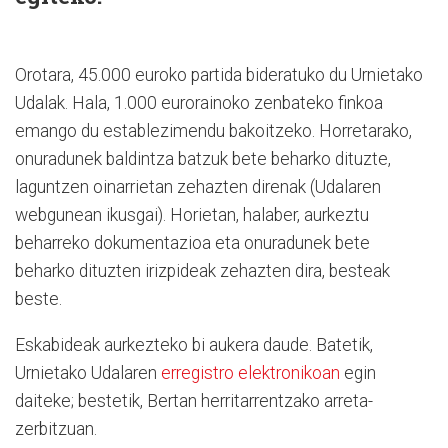
Orotara, 45.000 euroko partida bideratuko du Urnietako
Udalak. Hala, 1.000 eurorainoko zenbateko finkoa
emango du establezimendu bakoitzeko. Horretarako,
onuradunek baldintza batzuk bete beharko dituzte,
laguntzen oinarrietan zehazten direnak (Udalaren
webgunean ikusgai). Horietan, halaber, aurkeztu
beharreko dokumentazioa eta onuradunek bete
beharko dituzten irizpideak zehazten dira, besteak
beste.
Eskabideak aurkezteko bi aukera daude. Batetik,
Urnietako Udalaren
erregistro elektronikoan
egin
daiteke; bestetik, Bertan herritarrentzako arreta-
zerbitzuan.