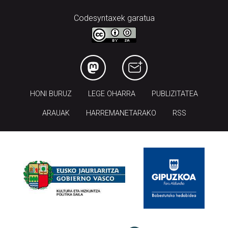
Codesyntaxek garatua
HONI BURUZ
LEGE OHARRA
PUBLIZITATEA
ARAUAK
HARREMANETARAKO
RSS