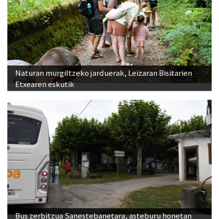
Naturan murgiltzeko jarduerak, Leizaran Bisitarien
Etxearen eskutik
Bus zerbitzua Sanestebanetara, asteburu honetan