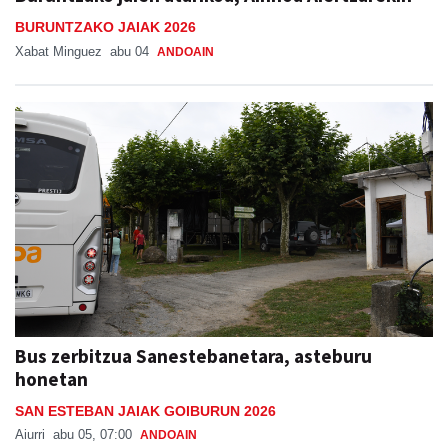
BURUNTZAKO JAIAK 2026
Xabat Minguez
abu 04
ANDOAIN
Bus zerbitzua Sanestebanetara, asteburu
honetan
SAN ESTEBAN JAIAK GOIBURUN 2026
Aiurri
abu 05, 07:00
ANDOAIN