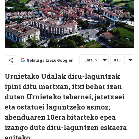
Entzun
Itzuli
Gehitu gaitzazu Googlen
Urnietako Udalak diru-laguntzak
ipini ditu martxan, itxi behar izan
duten Urnietako tabernei, jatetxeei
eta ostatuei laguntzeko asmoz;
abenduaren 10era bitarteko epea
izango dute diru-laguntzen eskaera
egiteko.