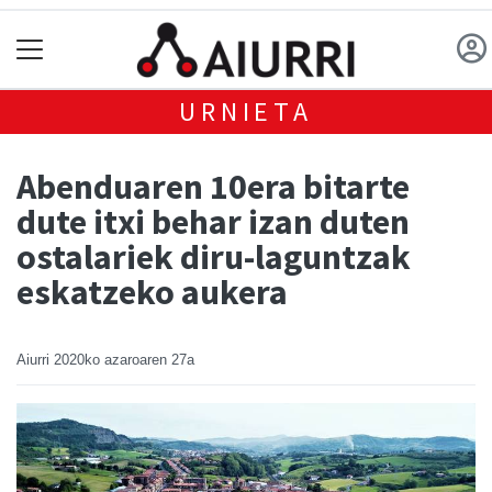
URNIETA
Abenduaren 10era bitarte
dute itxi behar izan duten
ostalariek diru-laguntzak
eskatzeko aukera
Aiurri
2020ko azaroaren 27a