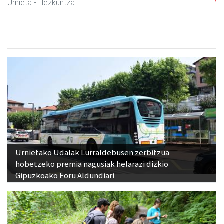
Urnieta
- Hezkuntza
Urnietako Udalak Lurraldebusen zerbitzua
hobetzeko premia nagusiak helarazi dizkio
Gipuzkoako Foru Aldundiari