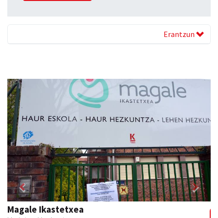
Erantzun
Previous
Next
Magale Ikastetxea