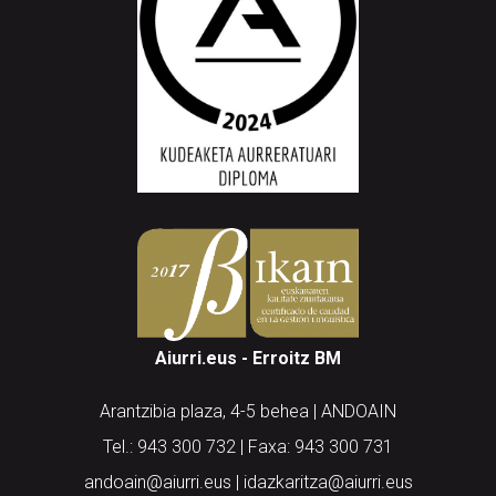
Aiurri.eus - Erroitz BM
Arantzibia plaza, 4-5 behea | ANDOAIN
Tel.: 943 300 732 | Faxa: 943 300 731
andoain@aiurri.eus | idazkaritza@aiurri.eus