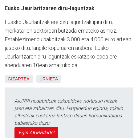
Eusko Jaurlaritzaren diru-laguntzak
Eussko Jaurlaritzak ere diru laguntzak ipini ditu,
merkatarien sektoreari butzada emateko asmoz.
Establezimendu bakoitzak 3.000 eta 4.000 euro artean
jasoko ditu, langile kopuruaren arabera. Eusko
Jaurlaritzaren diru-laguntzak eskatzeko epea ere
abenduaren 10ean amaituko da.
GIZARTEA
URNIETA
AIURRI hedabideak eskualdeko nortasun hitzak
jaso eta zabaltzen ditu. Harpidedun eginda, tokiko
albisteak euskaraz lantzen dituen komunikabidea
babestuko duzu.
Egin AIURRIkide!