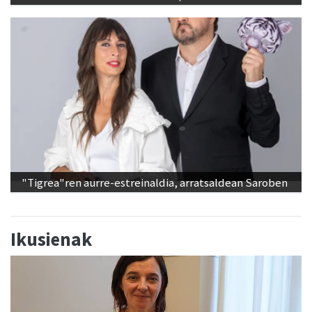
"Tigrea"ren aurre-estreinaldia, arratsaldean Saroben
Ikusienak