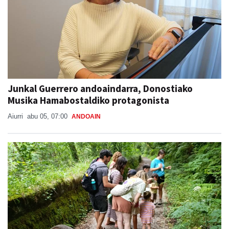
Junkal Guerrero andoaindarra, Donostiako
Musika Hamabostaldiko protagonista
Aiurri
abu 05, 07:00
ANDOAIN