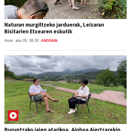
Naturan murgiltzeko jarduerak, Leizaran
Bisitarien Etxearen eskutik
Aiurri
abu 05, 08:30
ANDOAIN
Buruntzako jaien atarikoa, Ainhoa Aiertzarekin