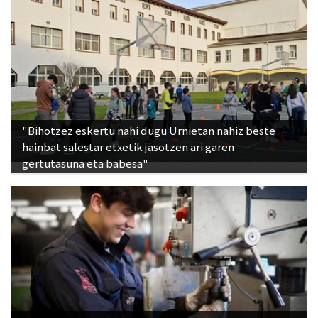
"Bihotzez eskertu nahi dugu Urnietan nahiz beste
hainbat salestar etxetik jasotzen ari garen
gertutasuna eta babesa"
La Salle Berrozpe Ikastetxeak Profesionaltasun
Ziurtagiriaren lehen C gradua eskainiko du datorren