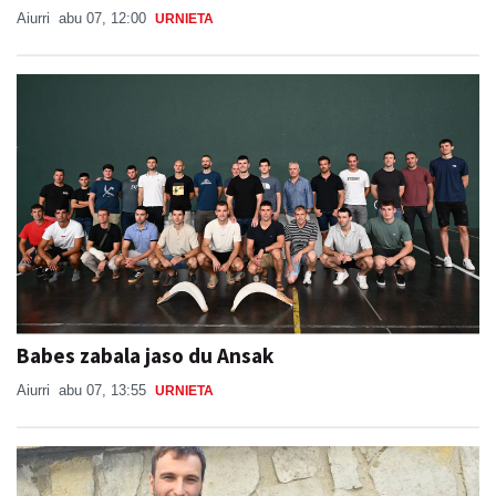
Babes zabala jaso du Ansak
Aiurri
abu 07, 13:55
URNIETA