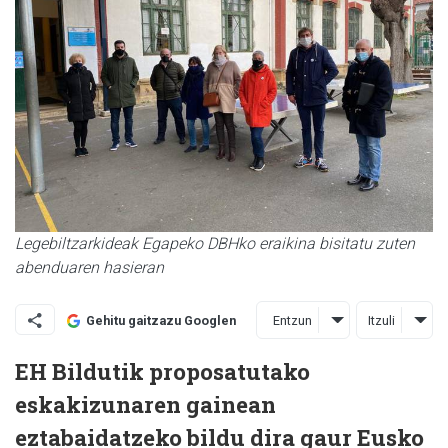
Legebiltzarkideak Egapeko DBHko eraikina bisitatu zuten
abenduaren hasieran
Entzun
Itzuli
Gehitu gaitzazu Googlen
EH Bildutik proposatutako
eskakizunaren gainean
eztabaidatzeko bildu dira gaur Eusko