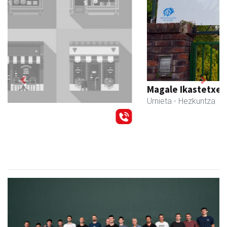
Previous
Next
Magale Ikastetxea
Urnieta
- Hezkuntza