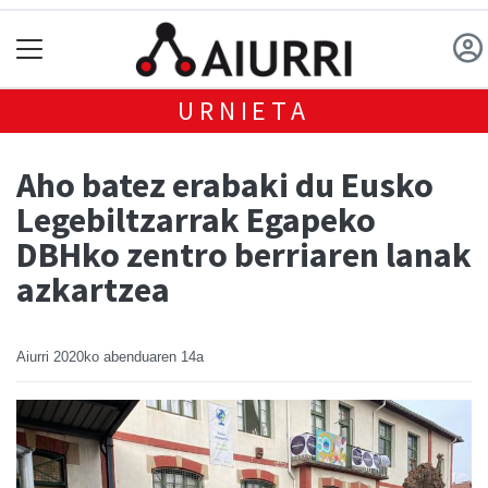
URNIETA
Aho batez erabaki du Eusko
Legebiltzarrak Egapeko
DBHko zentro berriaren lanak
azkartzea
Aiurri
2020ko abenduaren 14a