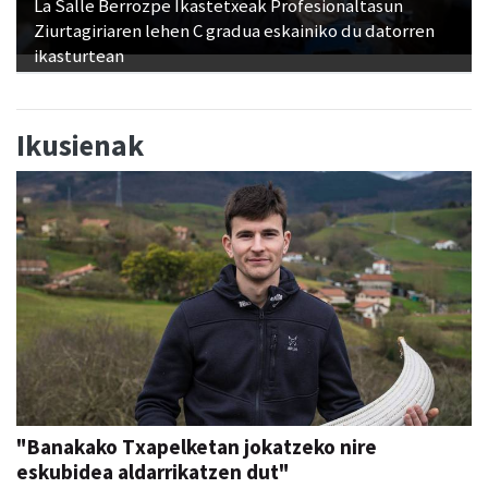
ikasturtean
Ikusienak
"Banakako Txapelketan jokatzeko nire
eskubidea aldarrikatzen dut"
Aiurri
abu 07, 12:00
URNIETA