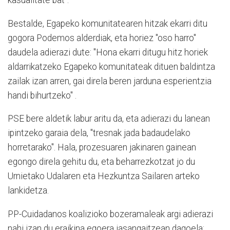
Bestalde, Egapeko komunitatearen hitzak ekarri ditu
gogora Podemos alderdiak, eta horiez "oso harro"
daudela adierazi dute: "Hona ekarri ditugu hitz horiek
aldarrikatzeko Egapeko komunitateak dituen baldintza
zailak izan arren, gai direla beren jarduna esperientzia
handi bihurtzeko" .
PSE bere aldetik labur aritu da, eta adierazi du lanean
ipintzeko garaia dela, "tresnak jada badaudelako
horretarako". Hala, prozesuaren jakinaren gainean
egongo direla gehitu du, eta beharrezkotzat jo du
Urnietako Udalaren eta Hezkuntza Sailaren arteko
lankidetza.
PP-Cuidadanos koalizioko bozeramaleak argi adierazi
nahi izan du eraikina egoera jasangaitzean dagoela;