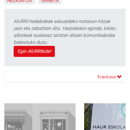
HEZKUNTZA
URNIETA
AIURRI hedabideak eskualdeko nortasun hitzak
jaso eta zabaltzen ditu. Harpidedun eginda, tokiko
albisteak euskaraz lantzen dituen komunikabidea
babestuko duzu.
Egin AIURRIkide!
Erantzun