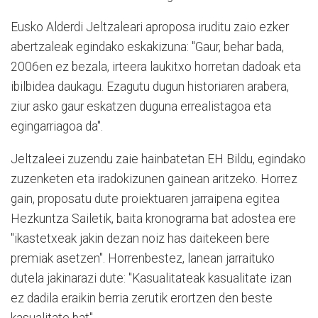
Eusko Alderdi Jeltzaleari aproposa iruditu zaio ezker
abertzaleak egindako eskakizuna: "Gaur, behar bada,
2006en ez bezala, irteera laukitxo horretan dadoak eta
ibilbidea daukagu. Ezagutu dugun historiaren arabera,
ziur asko gaur eskatzen duguna errealistagoa eta
egingarriagoa da".
Jeltzaleei zuzendu zaie hainbatetan EH Bildu, egindako
zuzenketen eta iradokizunen gainean aritzeko. Horrez
gain, proposatu dute proiektuaren jarraipena egitea
Hezkuntza Sailetik, baita kronograma bat adostea ere
"ikastetxeak jakin dezan noiz has daitekeen bere
premiak asetzen". Horrenbestez, lanean jarraituko
dutela jakinarazi dute: "Kasualitateak kasualitate izan
ez dadila eraikin berria zerutik erortzen den beste
kasualitate bat".