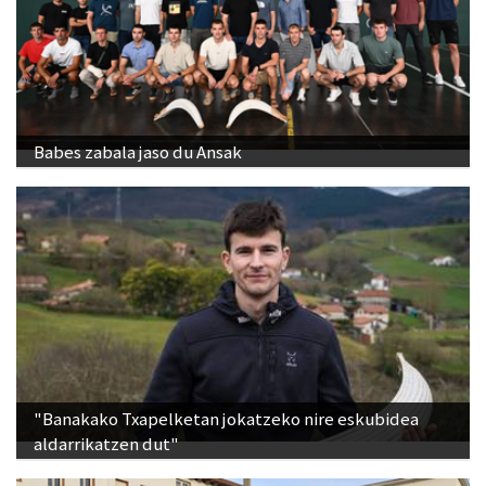
Babes zabala jaso du Ansak
"Banakako Txapelketan jokatzeko nire eskubidea
aldarrikatzen dut"