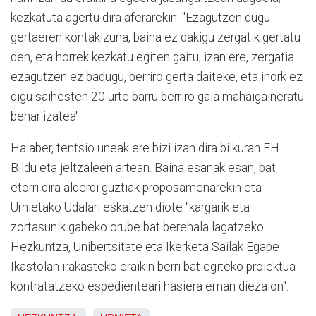
kezkatuta agertu dira aferarekin: "Ezagutzen dugu
gertaeren kontakizuna, baina ez dakigu zergatik gertatu
den, eta horrek kezkatu egiten gaitu; izan ere, zergatia
ezagutzen ez badugu, berriro gerta daiteke, eta inork ez
digu saihesten 20 urte barru berriro gaia mahaigaineratu
behar izatea".
Halaber, tentsio uneak ere bizi izan dira bilkuran EH
Bildu eta jeltzaleen artean. Baina esanak esan, bat
etorri dira alderdi guztiak proposamenarekin eta
Urnietako Udalari eskatzen diote "kargarik eta
zortasunik gabeko orube bat berehala lagatzeko
Hezkuntza, Unibertsitate eta Ikerketa Sailak Egape
Ikastolan irakasteko eraikin berri bat egiteko proiektua
kontratatzeko espedienteari hasiera eman diezaion".