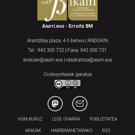
Aiurri.eus - Erroitz BM
Arantzibia plaza, 4-5 behea | ANDOAIN
Tel.: 943 300 732 | Faxa: 943 300 731
andoain@aiurri.eus | idazkaritza@aiurri.eus
Codesyntaxek garatua
HONI BURUZ
LEGE OHARRA
PUBLIZITATEA
ARAUAK
HARREMANETARAKO
RSS