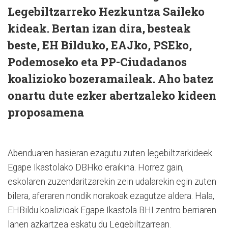
Legebiltzarreko Hezkuntza Saileko
kideak. Bertan izan dira, besteak
beste, EH Bilduko, EAJko, PSEko,
Podemoseko eta PP-Ciudadanos
koalizioko bozeramaileak. Aho batez
onartu dute ezker abertzaleko kideen
proposamena
Abenduaren hasieran ezagutu zuten legebiltzarkideek
Egape Ikastolako DBHko eraikina. Horrez gain,
eskolaren zuzendaritzarekin zein udalarekin egin zuten
bilera, aferaren nondik norakoak ezagutze aldera. Hala,
EHBildu koalizioak Egape Ikastola BHI zentro berriaren
lanen azkartzea eskatu du Legebiltzarrean.