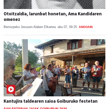
Otoitzaldia, larunbat honetan, Ama Kandidaren
omenez
Berrozpeko Jesusen Alaben Elkartea
abu 07, 09:25
ANDOAIN
Kantujira taldearen saioa Goiburuko festetan
SAN ESTEBAN JAIAK GOIBURUN 2026
Jon Ander Ubeda
abu 07, 20:37
ANDOAIN