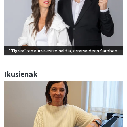
"Tigrea"ren aurre-estreinaldia, arratsaldean Saroben
Ikusienak