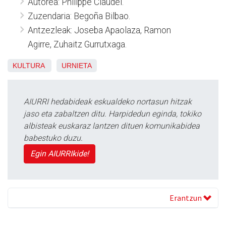
Autorea: Philippe Claudel.
Zuzendaria: Begoña Bilbao.
Antzezleak: Joseba Apaolaza, Ramon
Agirre, Zuhaitz Gurrutxaga.
KULTURA
URNIETA
AIURRI hedabideak eskualdeko nortasun hitzak
jaso eta zabaltzen ditu. Harpidedun eginda, tokiko
albisteak euskaraz lantzen dituen komunikabidea
babestuko duzu.
Egin AIURRIkide!
Erantzun