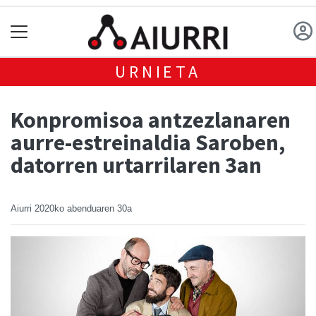
URNIETA
Konpromisoa antzezlanaren
aurre-estreinaldia Saroben,
datorren urtarrilaren 3an
Aiurri
2020ko abenduaren 30a