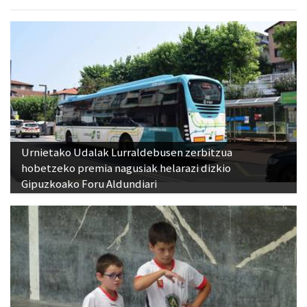
Urnietako Udalak Lurraldebusen zerbitzua
hobetzeko premia nagusiak helarazi dizkio
Gipuzkoako Foru Aldundiari