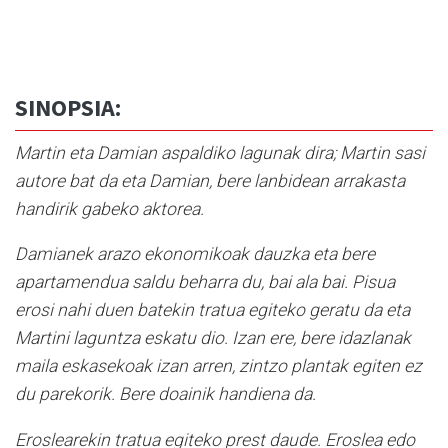
SINOPSIA:
Martin eta Damian aspaldiko lagunak dira; Martin sasi
autore bat da eta Damian, bere lanbidean arrakasta
handirik gabeko aktorea.
Damianek arazo ekonomikoak dauzka eta bere
apartamendua saldu beharra du, bai ala bai. Pisua
erosi nahi duen batekin tratua egiteko geratu da eta
Martini laguntza eskatu dio. Izan ere, bere idazlanak
maila eskasekoak izan arren, zintzo plantak egiten ez
du parekorik. Bere doainik handiena da.
Eroslearekin tratua egiteko prest daude. Eroslea edo