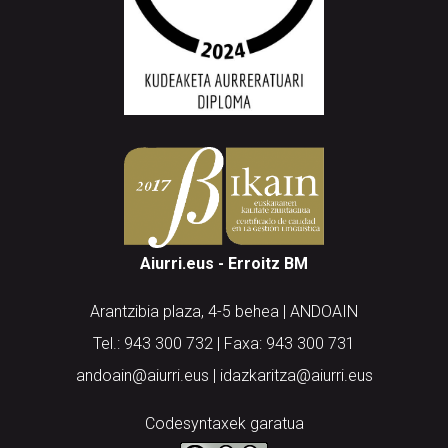
Aiurri.eus - Erroitz BM
Arantzibia plaza, 4-5 behea | ANDOAIN
Tel.: 943 300 732 | Faxa: 943 300 731
andoain@aiurri.eus | idazkaritza@aiurri.eus
Codesyntaxek garatua