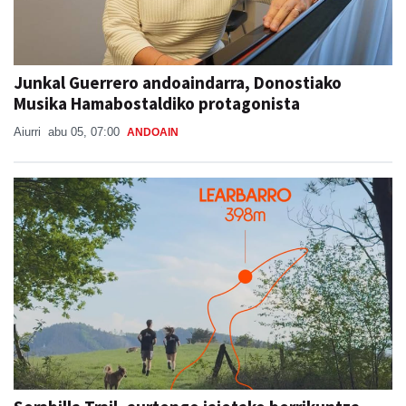
Junkal Guerrero andoaindarra, Donostiako
Musika Hamabostaldiko protagonista
Aiurri
abu 05, 07:00
ANDOAIN
Sorabilla Trail, aurtengo jaietako berrikuntza
nagusia