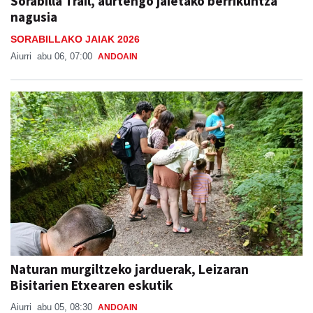
SORABILLAKO JAIAK 2026
Aiurri
abu 06, 07:00
ANDOAIN
Naturan murgiltzeko jarduerak, Leizaran
Bisitarien Etxearen eskutik
Aiurri
abu 05, 08:30
ANDOAIN