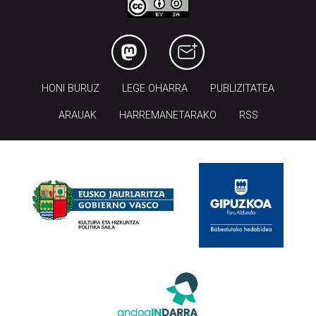
HONI BURUZ
LEGE OHARRA
PUBLIZITATEA
ARAUAK
HARREMANETARAKO
RSS