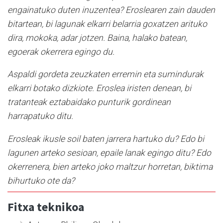
engainatuko duten inuzentea? Eroslearen zain dauden
bitartean, bi lagunak elkarri belarria goxatzen arituko
dira, mokoka, adar jotzen. Baina, halako batean,
egoerak okerrera egingo du.
Aspaldi gordeta zeuzkaten erremin eta sumindurak
elkarri botako dizkiote. Eroslea iristen denean, bi
tratanteak eztabaidako punturik gordinean
harrapatuko ditu.
Erosleak ikusle soil baten jarrera hartuko du? Edo bi
lagunen arteko sesioan, epaile lanak egingo ditu? Edo
okerrenera, bien arteko joko maltzur horretan, biktima
bihurtuko ote da?
Fitxa teknikoa