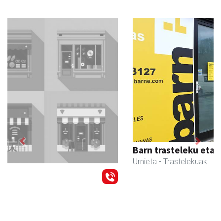
Previous
Next
Barn trasteleku eta biltegi txikien alokairua
Urnieta
- Trastelekuak