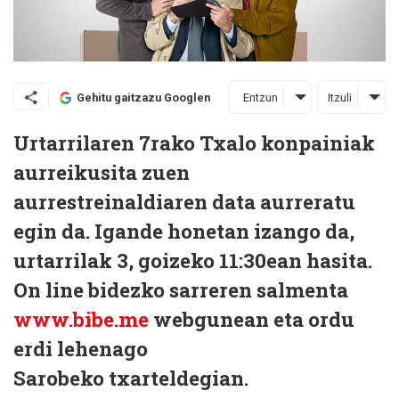
Entzun
Itzuli
Gehitu gaitzazu Googlen
Urtarrilaren 7rako Txalo konpainiak
aurreikusita zuen
aurrestreinaldiaren data aurreratu
egin da. Igande honetan izango da,
urtarrilak 3, goizeko 11:30ean hasita.
On line bidezko sarreren salmenta
www.bibe.me
webgunean eta ordu
erdi lehenago
Sarobeko txarteldegian.