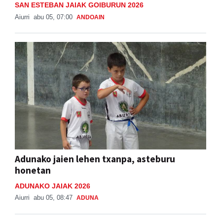
Adunako jaien lehen txanpa, asteburu
honetan
ADUNAKO JAIAK 2026
Aiurri
abu 05, 08:47
ADUNA