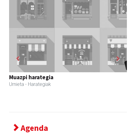
Previous
Next
Magale Ikastetxea
Urnieta
- Hezkuntza
Agenda
2026/08/11
18:00