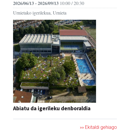
Urnietako igerilekua, Urnieta
Abiatu da igerileku denboraldia
»» Ekitaldi gehiago