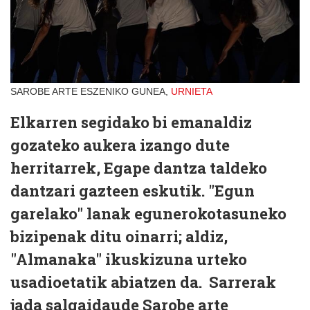
SAROBE ARTE ESZENIKO GUNEA,
URNIETA
Elkarren segidako bi emanaldiz
gozateko aukera izango dute
herritarrek, Egape dantza taldeko
dantzari gazteen eskutik. "Egun
garelako" lanak egunerokotasuneko
bizipenak ditu oinarri; aldiz,
"Almanaka" ikuskizuna urteko
usadioetatik abiatzen da. Sarrerak
jada salgaidaude Sarobe arte