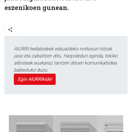
eszenikoen gunean.
AIURRI hedabideak eskualdeko nortasun hitzak
jaso eta zabaltzen ditu. Harpidedun eginda, tokiko
albisteak euskaraz lantzen dituen komunikabidea
babestuko duzu.
Egin AIURRIkide!