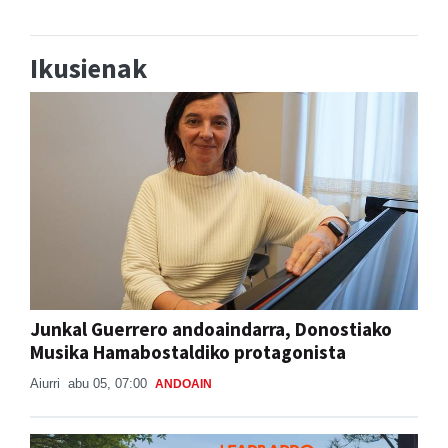
Ikusienak
Junkal Guerrero andoaindarra, Donostiako
Musika Hamabostaldiko protagonista
Aiurri
abu 05, 07:00
ANDOAIN