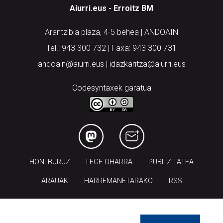
Arantzibia plaza, 4-5 behea | ANDOAIN
Tel.: 943 300 732 | Faxa: 943 300 731
andoain@aiurri.eus | idazkaritza@aiurri.eus
Codesyntaxek garatua
HONI BURUZ
LEGE OHARRA
PUBLIZITATEA
ARAUAK
HARREMANETARAKO
RSS