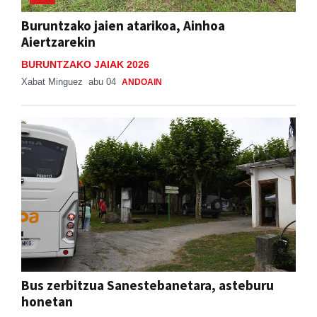
Aiertzarekin
BURUNTZAKO JAIAK 2026
Xabat Minguez
abu 04
ANDOAIN
Bus zerbitzua Sanestebanetara, asteburu
honetan
SAN ESTEBAN JAIAK GOIBURUN 2026
Aiurri
abu 05, 07:00
ANDOAIN