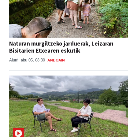
Naturan murgiltzeko jarduerak, Leizaran
Bisitarien Etxearen eskutik
Aiurri
abu 05, 08:30
ANDOAIN
Buruntzako jaien atarikoa, Ainhoa