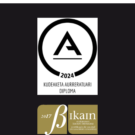
Aiurri.eus - Erroitz BM