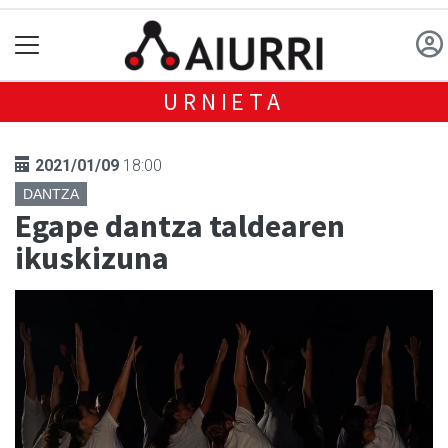
URNIETA
2021/01/09
18:00
DANTZA
Egape dantza taldearen
ikuskizuna