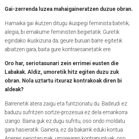
Gai-zerrenda luzea mahaigaineratzen duzue obran.
Hamaika gai ikutzen ditugu ikuspegi feminista batetik,
alegia, bi emakume feministen begietatik. Guretik
egindako ikuskizuna da; geure buruari barre egitetik
abiatzen gara, baita gure kontraesanetatik ere.
Oro har, seriotasunari zein errimei eusten die
Labakak. Aldiz, umoretik hitz egiten duzu zuk
obran. Nola uztartu itxuraz kontrakoak diren bi
aldeak?
Barrenetik atera zaigu eta funtzionatu du. Badirudi ez
baduzu sufritzen sortze-prozesua ez dela emankorra
izango. Baina guk ez dugu sufritu, oso ondo moldatu
gara hasieratik. Gainera, ez da bakarrik eduki kontua.
Aneren seriotasunak, umorearen kontrapuntuak, oso