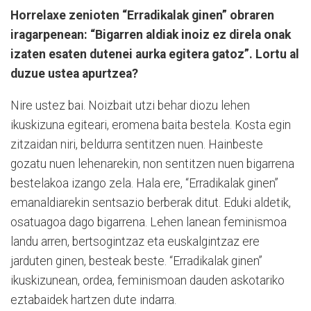
Horrelaxe zenioten “Erradikalak ginen” obraren
iragarpenean: “Bigarren aldiak inoiz ez direla onak
izaten esaten dutenei aurka egitera gatoz”. Lortu al
duzue ustea apurtzea?
Nire ustez bai. Noizbait utzi behar diozu lehen
ikuskizuna egiteari, eromena baita bestela. Kosta egin
zitzaidan niri, beldurra sentitzen nuen. Hainbeste
gozatu nuen lehenarekin, non sentitzen nuen bigarrena
bestelakoa izango zela. Hala ere, “Erradikalak ginen”
emanaldiarekin sentsazio berberak ditut. Eduki aldetik,
osatuagoa dago bigarrena. Lehen lanean feminismoa
landu arren, bertsogintzaz eta euskalgintzaz ere
jarduten ginen, besteak beste. “Erradikalak ginen”
ikuskizunean, ordea, feminismoan dauden askotariko
eztabaidek hartzen dute indarra.