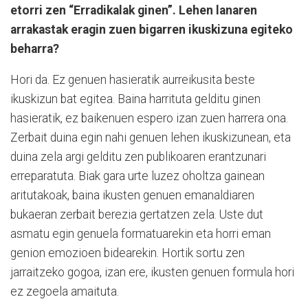
etorri zen “Erradikalak ginen”. Lehen lanaren
arrakastak eragin zuen bigarren ikuskizuna egiteko
beharra?
Hori da. Ez genuen hasieratik aurreikusita beste
ikuskizun bat egitea. Baina harrituta gelditu ginen
hasieratik, ez baikenuen espero izan zuen harrera ona.
Zerbait duina egin nahi genuen lehen ikuskizunean, eta
duina zela argi gelditu zen publikoaren erantzunari
erreparatuta. Biak gara urte luzez oholtza gainean
aritutakoak, baina ikusten genuen emanaldiaren
bukaeran zerbait berezia gertatzen zela. Uste dut
asmatu egin genuela formatuarekin eta horri eman
genion emozioen bidearekin. Hortik sortu zen
jarraitzeko gogoa, izan ere, ikusten genuen formula hori
ez zegoela amaituta.