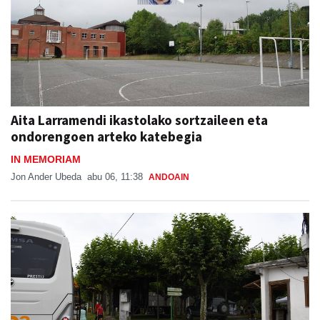
Aita Larramendi ikastolako sortzaileen eta
ondorengoen arteko katebegia
IN MEMORIAM
Jon Ander Ubeda
abu 06, 11:38
ANDOAIN