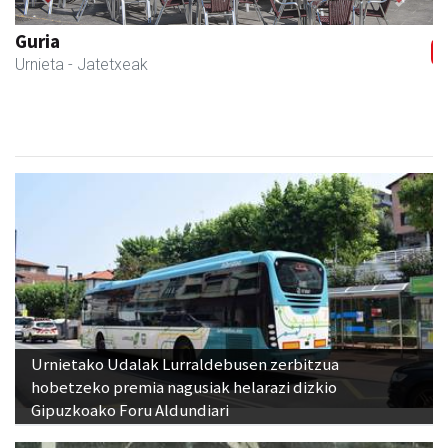
Previous
Next
Guria
Urnieta
- Jatetxeak
Urnietako Udalak Lurraldebusen zerbitzua
hobetzeko premia nagusiak helarazi dizkio
Gipuzkoako Foru Aldundiari