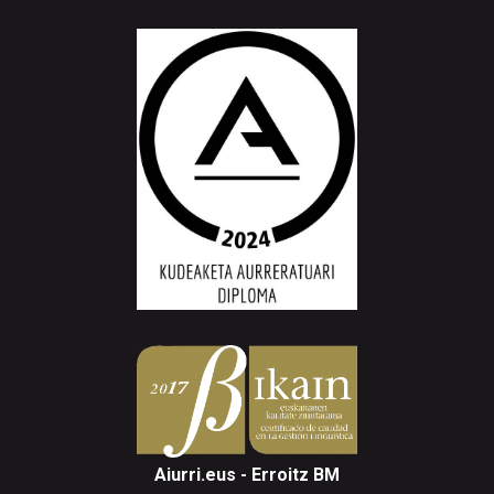
Aiurri.eus - Erroitz BM