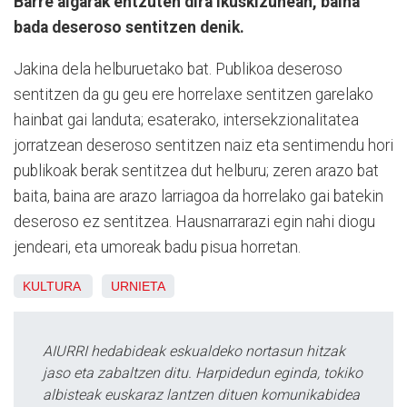
Barre algarak entzuten dira ikuskizunean, baina
bada deseroso sentitzen denik.
Jakina dela helburuetako bat. Publikoa deseroso
sentitzen da gu geu ere horrelaxe sentitzen garelako
hainbat gai landuta; esaterako, intersekzionalitatea
jorratzean deseroso sentitzen naiz eta sentimendu hori
publikoak berak sentitzea dut helburu; zeren arazo bat
baita, baina are arazo larriagoa da horrelako gai batekin
deseroso ez sentitzea. Hausnarrarazi egin nahi diogu
jendeari, eta umoreak badu pisua horretan.
KULTURA
URNIETA
AIURRI hedabideak eskualdeko nortasun hitzak
jaso eta zabaltzen ditu. Harpidedun eginda, tokiko
albisteak euskaraz lantzen dituen komunikabidea