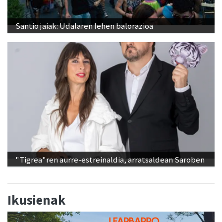
Santio jaiak: Udalaren lehen balorazioa
"Tigrea"ren aurre-estreinaldia, arratsaldean Saroben
Ikusienak