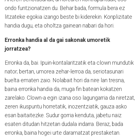
ondo funtzionatzen du. Behar bada, formula bera ez
litzateke egokia izango beste bi kiderekin. Konplizitate
handia dugu, eta oholtza gainean nabari da hori.
Erronka handia al da gai sakonak umoretik
jorratzea?
Erronka da, bai. Ipuin-kontalaritzatik eta clown mundutik
nator; bertan, umorea zehar-lerroa da, seriotasunari
buelta ematen zaio. Nolabait hori da nire lan tresna,
baina erronka handia da, muga fin batean kokatzen
zarelako. Clown-a egin izana oso lagungarria da niretzat,
zeren ikuspuntu horretatik, inozentziatik, gauza asko
esan baitaitezke. Sudur gorria kenduta, jabetu naiz
esaten ditudan hitzetan dudala indarra. Beraz, bada
erronka, baina hogei urte daramatzat prestaketan.