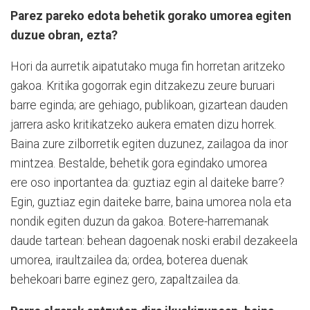
Parez pareko edota behetik gorako umorea egiten
duzue obran, ezta?
Hori da aurretik aipatutako muga fin horretan aritzeko
gakoa. Kritika gogorrak egin ditzakezu zeure buruari
barre eginda; are gehiago, publikoan, gizartean dauden
jarrera asko kritikatzeko aukera ematen dizu horrek.
Baina zure zilborretik egiten duzunez, zailagoa da inor
mintzea. Bestalde, behetik gora egindako umorea
ere oso inportantea da: guztiaz egin al daiteke barre?
Egin, guztiaz egin daiteke barre, baina umorea nola eta
nondik egiten duzun da gakoa. Botere-harremanak
daude tartean: behean dagoenak noski erabil dezakeela
umorea, iraultzailea da; ordea, boterea duenak
behekoari barre eginez gero, zapaltzailea da.