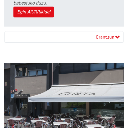
babestuko duzu.
Egin AIURRIkide!
Erantzun