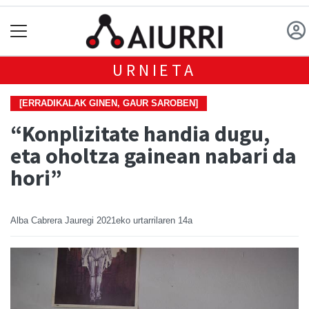
URNIETA
[ERRADIKALAK GINEN, GAUR SAROBEN]
“Konplizitate handia dugu,
eta oholtza gainean nabari da
hori”
Alba Cabrera Jauregi
2021eko urtarrilaren 14a