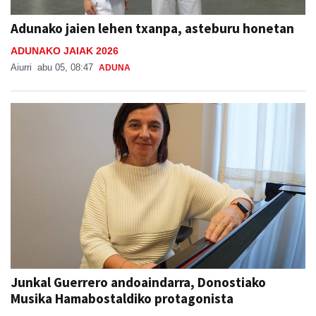
Adunako jaien lehen txanpa, asteburu honetan
ADUNAKO JAIAK 2026
Aiurri
abu 05, 08:47
ADUNA
Junkal Guerrero andoaindarra, Donostiako
Musika Hamabostaldiko protagonista