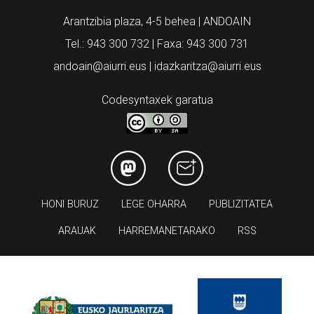
Arantzibia plaza, 4-5 behea | ANDOAIN
Tel.: 943 300 732 | Faxa: 943 300 731
andoain@aiurri.eus | idazkaritza@aiurri.eus
Codesyntaxek garatua
HONI BURUZ
LEGE OHARRA
PUBLIZITATEA
ARAUAK
HARREMANETARAKO
RSS