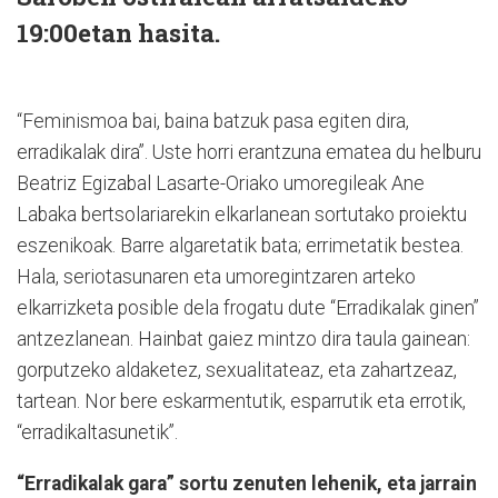
19:00etan hasita.
“Feminismoa bai, baina batzuk pasa egiten dira,
erradikalak dira”. Uste horri erantzuna ematea du helburu
Beatriz Egizabal Lasarte-Oriako umoregileak Ane
Labaka bertsolariarekin elkarlanean sortutako proiektu
eszenikoak. Barre algaretatik bata; errimetatik bestea.
Hala, seriotasunaren eta umoregintzaren arteko
elkarrizketa posible dela frogatu dute “Erradikalak ginen”
antzezlanean. Hainbat gaiez mintzo dira taula gainean:
gorputzeko aldaketez, sexualitateaz, eta zahartzeaz,
tartean. Nor bere eskarmentutik, esparrutik eta errotik,
“erradikaltasunetik”.
“Erradikalak gara” sortu zenuten lehenik, eta jarrain