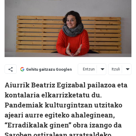
Entzun
Itzuli
Gehitu gaitzazu Googlen
Aiurrik Beatriz Egizabal pailazoa eta
kontalaria elkarrizketatu du.
Pandemiak kulturgintzan utzitako
ajeari aurre egiteko ahaleginean,
“Erradikalak ginen” obra izango da
Saroben ostiralean arratsaldeko