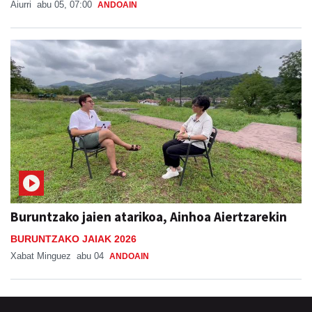
Aiurri
abu 05, 07:00
ANDOAIN
Buruntzako jaien atarikoa, Ainhoa Aiertzarekin
BURUNTZAKO JAIAK 2026
Xabat Minguez
abu 04
ANDOAIN