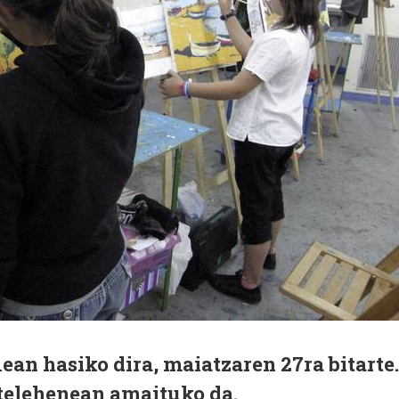
1ean hasiko dira, maiatzaren 27ra bitarte.
telehenean amaituko da.