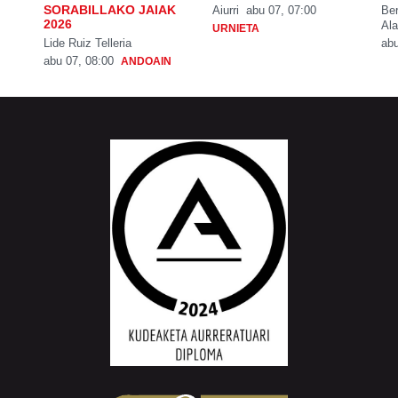
SORABILLAKO JAIAK
Aiurri
abu 07, 07:00
Be
2026
Ala
URNIETA
Lide Ruiz Telleria
abu
abu 07, 08:00
ANDOAIN