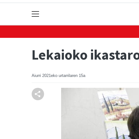
Lekaioko ikastar
Aiurri
2021eko urtarrilaren 15a