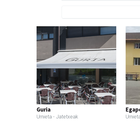
Guria
Egape
Urnieta
- Jatetxeak
Urniet