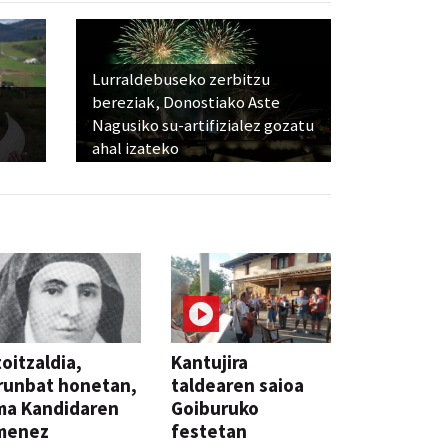
Lurraldebuseko zerbitzu
bereziak, Donostiako Aste
Nagusiko su-artifizialez gozatu
ahal izateko
oitzaldia,
Kantujira
runbat honetan,
taldearen saioa
ma Kandidaren
Goiburuko
menez
festetan