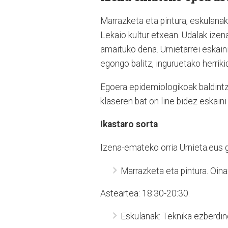
Marrazketa eta pintura, eskulanak, 
Lekaio kultur etxean. Udalak ize
amaituko dena. Urnietarrei eskaini
egongo balitz, inguruetako herri
Egoera epidemiologikoak baldintza
klaseren bat on line bidez eskaini
Ikastaro sorta
Izena-emateko orria Urnieta.eus g
Marrazketa eta pintura. Oina
Asteartea: 18:30-20:30.
Eskulanak: Teknika ezberdin