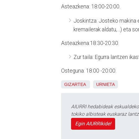
Asteazkena: 18:00-20:00.
Joskintza: Josteko makina er
kremailerak aldatu,…) eta so
Asteazkena:18:30-20:30.
Zur taila: Egurra lantzen ika
Osteguna: 18:00 -20:00.
GIZARTEA
URNIETA
AIURRI hedabideak eskualdeko n
tokiko albisteak euskaraz lan
Egin AIURRIkide!