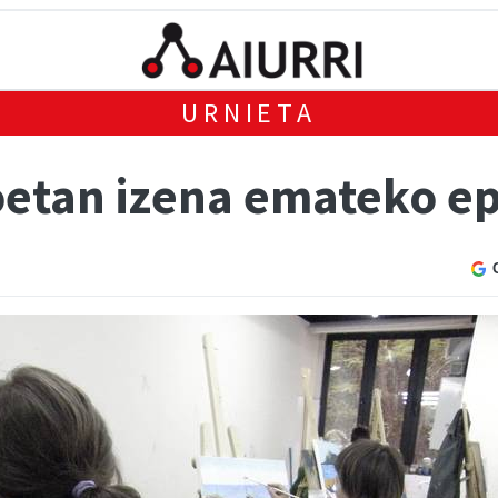
URNIETA
oetan izena emateko ep