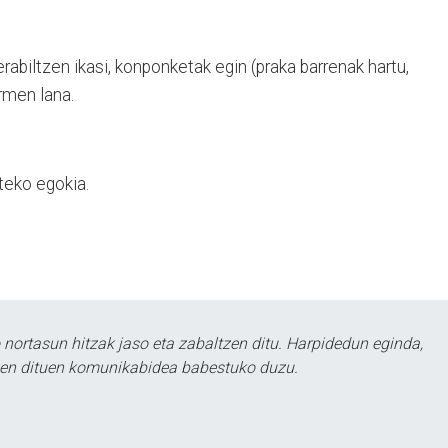
abiltzen ikasi, konponketak egin (praka barrenak hartu,
rmen lana.
steko egokia.
ortasun hitzak jaso eta zabaltzen ditu. Harpidedun eginda,
tzen dituen komunikabidea babestuko duzu.