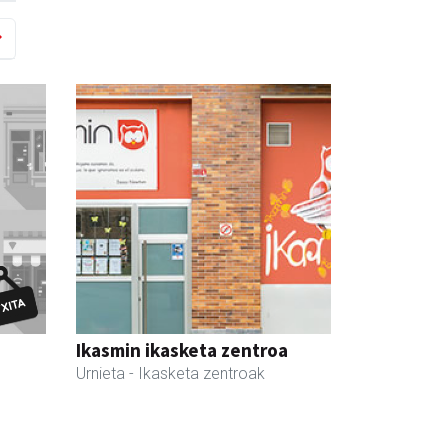
Ikasmin ikasketa zentroa
Urnieta
- Ikasketa zentroak