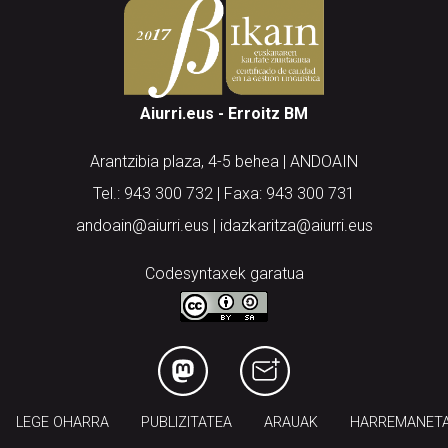
Aiurri.eus - Erroitz BM
Arantzibia plaza, 4-5 behea | ANDOAIN
Tel.: 943 300 732 | Faxa: 943 300 731
andoain@aiurri.eus | idazkaritza@aiurri.eus
Codesyntaxek garatua
LEGE OHARRA
PUBLIZITATEA
ARAUAK
HARREMANET