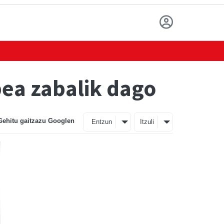
ea zabalik dago
Gehitu gaitzazu Googlen
Entzun
Itzuli