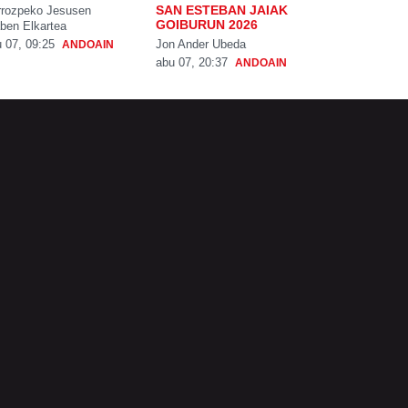
SAN ESTEBAN JAIAK
rrozpeko Jesusen
GOIBURUN 2026
ben Elkartea
Jon Ander Ubeda
 07, 09:25
ANDOAIN
abu 07, 20:37
ANDOAIN