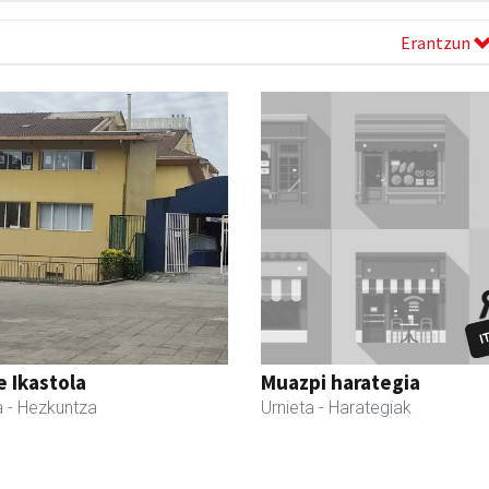
Erantzun
 Ikastola
Muazpi harategia
a
- Hezkuntza
Urnieta
- Harategiak