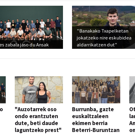
"Banakako Txapelketan
jokatzeko nire eskubidea
s zabala jaso du Ansak
aldarrikatzen dut"
so
"Auzotarrek oso
Burrunba, gazte
Ot
ondo erantzuten
euskaltzaleen
la
dute, beti daude
ekimen berria
A
laguntzeko prest"
Beterri-Buruntzan
o