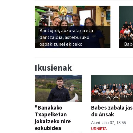
Kantujira, auzo-afaria eta
dantzaldia, asteburuko
ospakizunei ekiteko
Babe
Ikusienak
"Banakako
Babes zabala ja
Txapelketan
du Ansak
jokatzeko nire
Aiurri
abu 07, 13:55
eskubidea
URNIETA