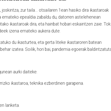
joskintza, zur taila.... otsailaren 1ean hasiko dira ikastaroak
na emateko epealdia zabaldu du, datorren astelehenean
tako ikastaroak dira, eta hainbat hobari eskaintzen zaie. Tok
kideek izena emateko aukera dute.
tuko du ikasturtea, eta gerta liteke ikastaroren batean
 behar izatea. Soilik, hori bai, pandemia egoerak baldintzatuta
unean aurki daiteke.
rrizko ikastaroa, teknika ezberdinen garapena.
en lanketa.