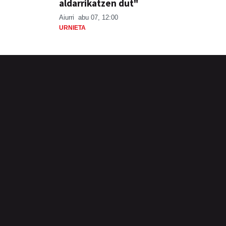
aldarrikatzen dut"
Aiurri
abu 07, 12:00
URNIETA