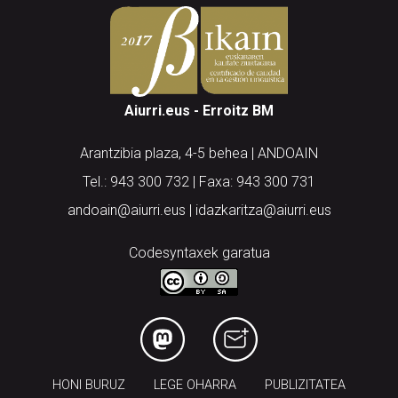
Aiurri.eus - Erroitz BM
Arantzibia plaza, 4-5 behea | ANDOAIN
Tel.: 943 300 732 | Faxa: 943 300 731
andoain@aiurri.eus | idazkaritza@aiurri.eus
Codesyntaxek garatua
HONI BURUZ
LEGE OHARRA
PUBLIZITATEA