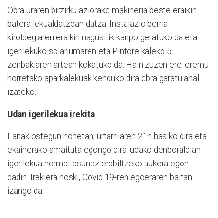
Obra uraren birzirkulaziorako makineria beste eraikin
batera lekualdatzean datza. Instalazio berria
kiroldegiaren eraikin nagusitik kanpo geratuko da eta
igerilekuko solariumaren eta Pintore kaleko 5.
zenbakiaren artean kokatuko da. Hain zuzen ere, eremu
horretako aparkalekuak kenduko dira obra garatu ahal
izateko.
Udan igerilekua irekita
Lanak ostegun honetan, urtarrilaren 21n hasiko dira eta
ekainerako amaituta egongo dira, udako denboraldian
igerilekua normaltasunez erabiltzeko aukera egon
dadin. Irekiera noski, Covid 19-ren egoeraren baitan
izango da.