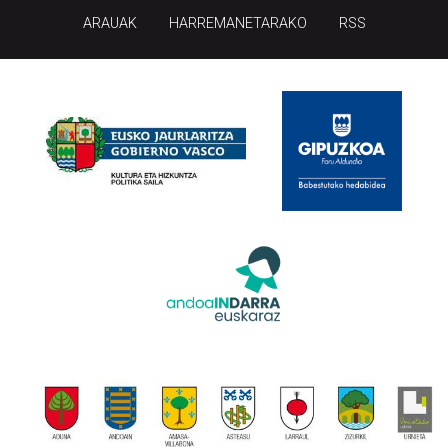
ARAUAK
HARREMANETARAKO
RSS