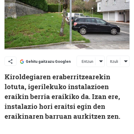
Entzun
Itzuli
Gehitu gaitzazu Googlen
Kiroldegiaren eraberritzearekin
lotuta, igerilekuko instalazioen
eraikin berria eraikiko da. Izan ere,
instalazio hori eraitsi egin den
eraikinaren barruan aurkitzen zen.