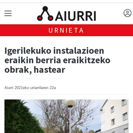
URNIETA
Igerilekuko instalazioen
eraikin berria eraikitzeko
obrak, hastear
Aiurri
2021eko urtarrilaren 22a