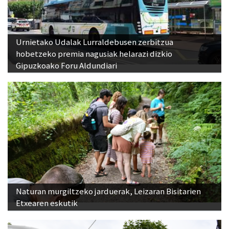
Urnietako Udalak Lurraldebusen zerbitzua
hobetzeko premia nagusiak helarazi dizkio
Gipuzkoako Foru Aldundiari
Naturan murgiltzeko jarduerak, Leizaran Bisitarien
Etxearen eskutik