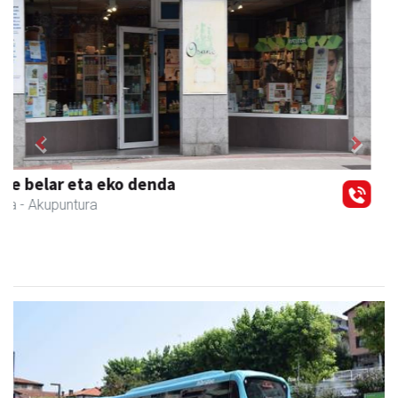
Previous
Next
Itxaspe
Urnieta
- Frutategiak