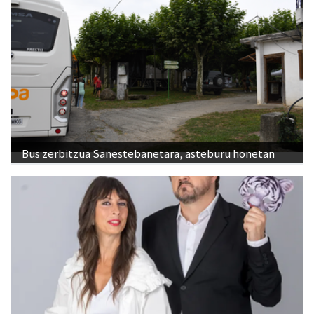
Bus zerbitzua Sanestebanetara, asteburu honetan