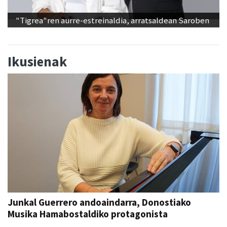
"Tigrea"ren aurre-estreinaldia, arratsaldean Saroben
Ikusienak
Junkal Guerrero andoaindarra, Donostiako
Musika Hamabostaldiko protagonista