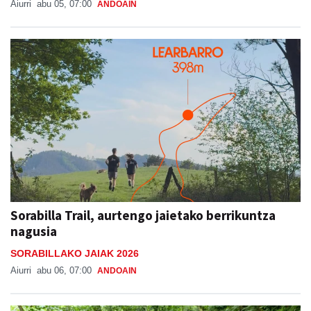
Aiurri
abu 05, 07:00
ANDOAIN
Sorabilla Trail, aurtengo jaietako berrikuntza
nagusia
SORABILLAKO JAIAK 2026
Aiurri
abu 06, 07:00
ANDOAIN