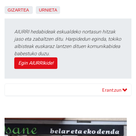
GIZARTEA
URNIETA
AIURRI hedabideak eskualdeko nortasun hitzak
jaso eta zabaltzen ditu. Harpidedun eginda, tokiko
albisteak euskaraz lantzen dituen komunikabidea
babestuko duzu.
Egin AIURRIkide!
Erantzun