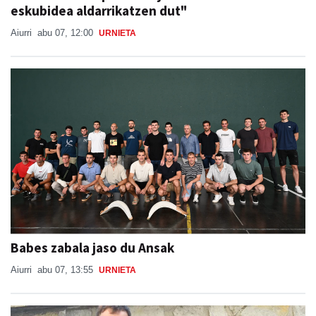
eskubidea aldarrikatzen dut"
Aiurri
abu 07, 12:00
URNIETA
Babes zabala jaso du Ansak
Aiurri
abu 07, 13:55
URNIETA