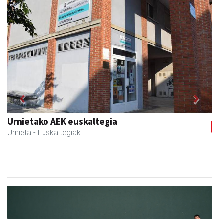
Previous
Next
Guria
Urnieta
- Jatetxeak