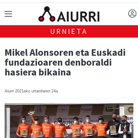
URNIETA
Mikel Alonsoren eta Euskadi
fundazioaren denboraldi
hasiera bikaina
Aiurri
2021eko urtarrilaren 24a