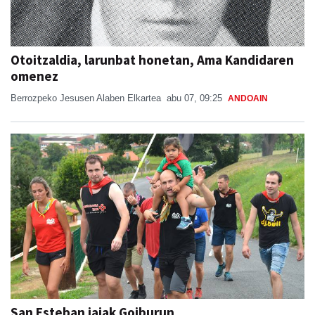
Otoitzaldia, larunbat honetan, Ama Kandidaren
omenez
Berrozpeko Jesusen Alaben Elkartea
abu 07, 09:25
ANDOAIN
San Esteban jaiak Goiburun