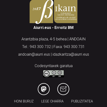
Aiurri.eus - Erroitz BM
Arantzibia plaza, 4-5 behea | ANDOAIN
Tel.: 943 300 732 | Faxa: 943 300 731
andoain@aiurri.eus | idazkaritza@aiurri.eus
Codesyntaxek garatua
HONI BURUZ
LEGE OHARRA
PUBLIZITATEA