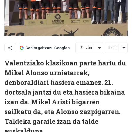
Entzun
Itzuli
Gehitu gaitzazu Googlen
Valentziako klasikoan parte hartu du
Mikel Alonso urnietarrak,
denboraldiari hasiera emanez. 21.
dortsala jantzi du eta hasiera bikaina
izan da. Mikel Aristi bigarren
sailkatu da, eta Alonso zazpigarren.
Taldeka garaile izan da talde
euskalduna.