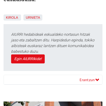
KIROLA
URNIETA
AIURRI hedabideak eskualdeko nortasun hitzak
jaso eta zabaltzen ditu. Harpidedun eginda, tokiko
albisteak euskaraz lantzen dituen komunikabidea
babestuko duzu.
Egin AIURRIkide!
Erantzun