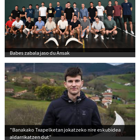
Babes zabala jaso du Ansak
"Banakako Txapelketan jokatzeko nire eskubidea
aldarrikatzen dut"