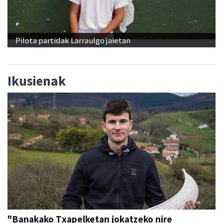
Pilota partidak Larraulgo jaietan
Ikusienak
"Banakako Txapelketan jokatzeko nire