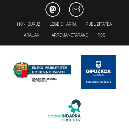
HONI BURUZ
LEGE OHARRA
PUBLIZITATEA
ARAUAK
HARREMANETARAKO
RSS