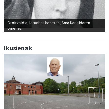
Otoitzaldia, larunbat honetan, Ama Kandidaren
omenez
Ikusienak
Aita Larramendi ikastolako sortzaileen eta