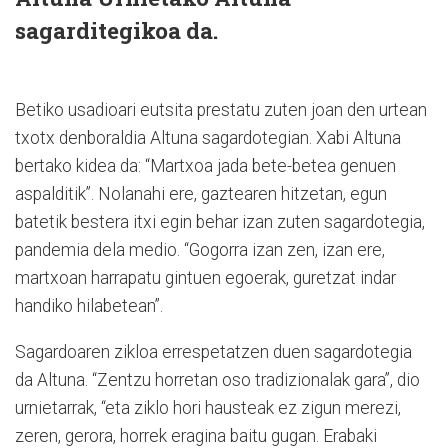
sagarditegikoa da.
Betiko usadioari eutsita prestatu zuten joan den urtean
txotx denboraldia Altuna sagardotegian. Xabi Altuna
bertako kidea da: “Martxoa jada bete-betea genuen
aspalditik”. Nolanahi ere, gaztearen hitzetan, egun
batetik bestera itxi egin behar izan zuten sagardotegia,
pandemia dela medio. “Gogorra izan zen, izan ere,
martxoan harrapatu gintuen egoerak, guretzat indar
handiko hilabetean”.
Sagardoaren zikloa errespetatzen duen sagardotegia
da Altuna. “Zentzu horretan oso tradizionalak gara”, dio
urnietarrak, “eta ziklo hori hausteak ez zigun merezi,
zeren, gerora, horrek eragina baitu gugan. Erabaki