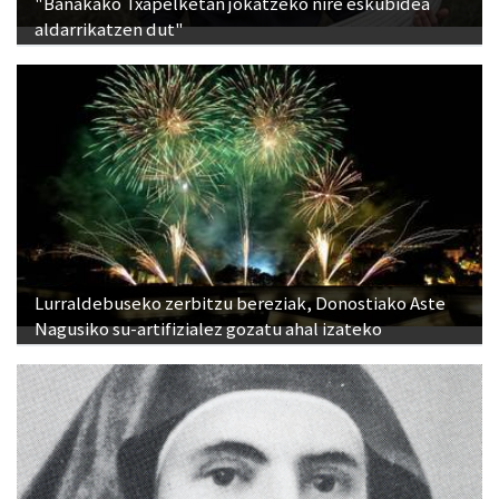
Lurraldebuseko zerbitzu bereziak, Donostiako Aste
Nagusiko su-artifizialez gozatu ahal izateko