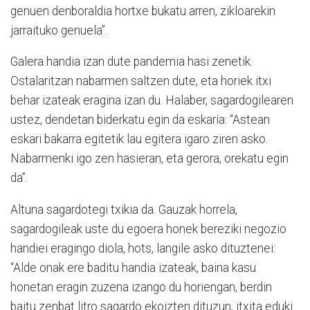
genuen denboraldia hortxe bukatu arren, zikloarekin
jarraituko genuela”.
Galera handia izan dute pandemia hasi zenetik.
Ostalaritzan nabarmen saltzen dute, eta horiek itxi
behar izateak eragina izan du. Halaber, sagardogilearen
ustez, dendetan biderkatu egin da eskaria: “Astean
eskari bakarra egitetik lau egitera igaro ziren asko.
Nabarmenki igo zen hasieran, eta gerora, orekatu egin
da”.
Altuna sagardotegi txikia da. Gauzak horrela,
sagardogileak uste du egoera honek bereziki negozio
handiei eragingo diola, hots, langile asko dituztenei:
“Alde onak ere baditu handia izateak, baina kasu
honetan eragin zuzena izango du horiengan, berdin
baitu zenbat litro sagardo ekoizten dituzun, itxita eduki