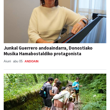
Junkal Guerrero andoaindarra, Donostiako
Musika Hamabostaldiko protagonista
Aiurri
abu 05
ANDOAIN