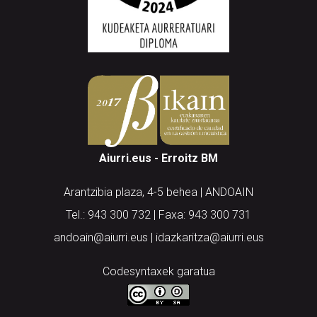
Aiurri.eus - Erroitz BM
Arantzibia plaza, 4-5 behea | ANDOAIN
Tel.: 943 300 732 | Faxa: 943 300 731
andoain@aiurri.eus | idazkaritza@aiurri.eus
Codesyntaxek garatua