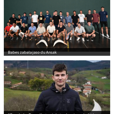
Babes zabala jaso du Ansak
"Banakako Txapelketan jokatzeko nire eskubidea
aldarrikatzen dut"