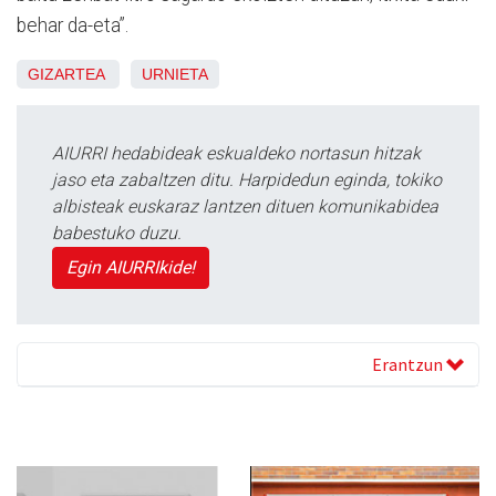
behar da-eta”.
GIZARTEA
URNIETA
AIURRI hedabideak eskualdeko nortasun hitzak
jaso eta zabaltzen ditu. Harpidedun eginda, tokiko
albisteak euskaraz lantzen dituen komunikabidea
babestuko duzu.
Egin AIURRIkide!
Erantzun