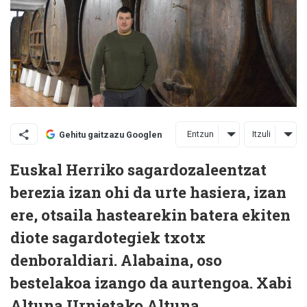
Entzun
Itzuli
Gehitu gaitzazu Googlen
Euskal Herriko sagardozaleentzat
berezia izan ohi da urte hasiera, izan
ere, otsaila hastearekin batera ekiten
diote sagardotegiek txotx
denboraldiari. Alabaina, oso
bestelakoa izango da aurtengoa.
Xabi
Altuna
Urnietako Altuna