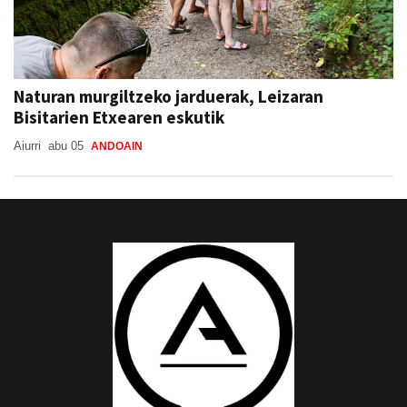
Naturan murgiltzeko jarduerak, Leizaran
Bisitarien Etxearen eskutik
Aiurri
abu 05
ANDOAIN