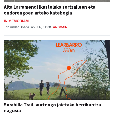
ondorengoen arteko katebegia
IN MEMORIAM
Jon Ander Ubeda
abu 06, 11:38
ANDOAIN
Sorabilla Trail, aurtengo jaietako berrikuntza
nagusia
SORABILLAKO JAIAK 2026
Aiurri
abu 06, 07:00
ANDOAIN