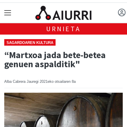
URNIETA
SAGARDOAREN KULTURA
“Martxoa jada bete-betea
genuen aspalditik"
Alba Cabrera Jauregi
2021eko otsailaren 8a