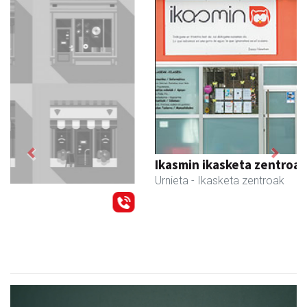
Previous
Next
Ikasmin ikasketa zentroa
Urnieta
- Ikasketa zentroak