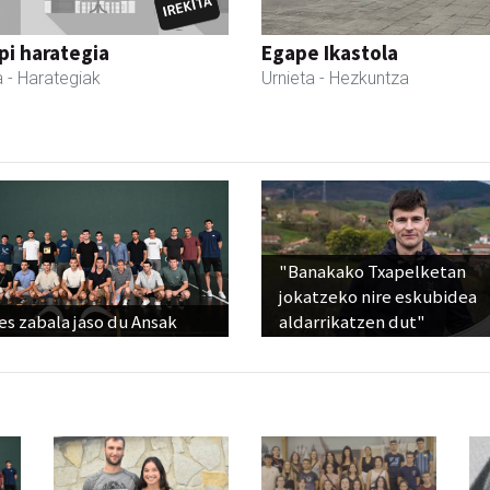
i harategia
Egape Ikastola
a
- Harategiak
Urnieta
- Hezkuntza
"Banakako Txapelketan
jokatzeko nire eskubidea
s zabala jaso du Ansak
aldarrikatzen dut"