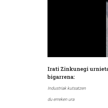
Irati Zinkunegi urnieta
bigarrena
:
Industriak kutsatzen
du erreken ura