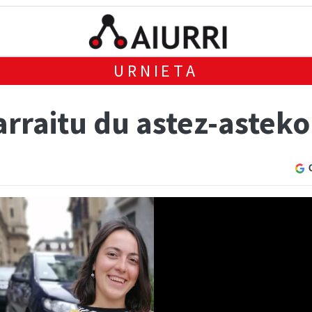
URNIETA
jarraitu du astez-astek