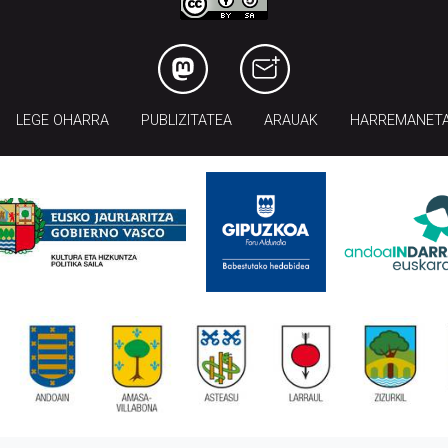
LEGE OHARRA
PUBLIZITATEA
ARAUAK
HARREMANET