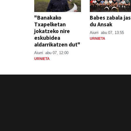
"Banakako
Babes zabala ja
Txapelketan
du Ansak
jokatzeko nire
Aiurri
abu 07, 13:55
eskubidea
URNIETA
aldarrikatzen dut"
Aiurri
abu 07, 12:00
URNIETA