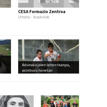
CESA Formazio Zentroa
Urnieta
- Ikasketak
Adunako jaien lehen txanpa,
asteburu honetan