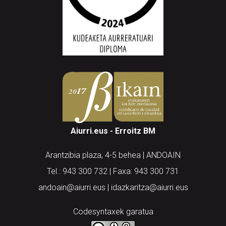
Aiurri.eus - Erroitz BM
Arantzibia plaza, 4-5 behea | ANDOAIN
Tel.: 943 300 732 | Faxa: 943 300 731
andoain@aiurri.eus | idazkaritza@aiurri.eus
Codesyntaxek garatua