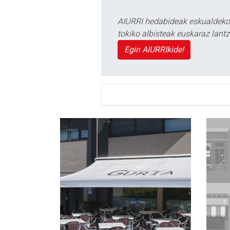
AIURRI hedabideak eskualdeko n
tokiko albisteak euskaraz lan
Egin AIURRIkide!