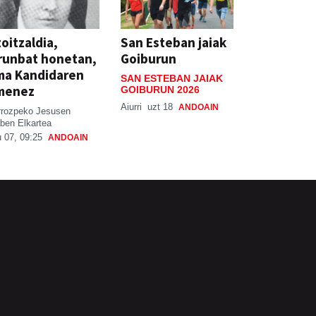
oitzaldia,
San Esteban jaiak
runbat honetan,
Goiburun
ma Kandidaren
SAN ESTEBAN JAIAK
menez
GOIBURUN 2026
Aiurri
uzt 18
ANDOAIN
rrozpeko Jesusen
ben Elkartea
 07, 09:25
ANDOAIN