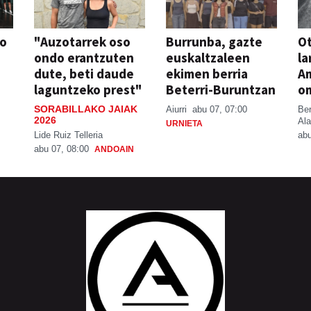
so
"Auzotarrek oso
Burrunba, gazte
Ot
ondo erantzuten
euskaltzaleen
la
dute, beti daude
ekimen berria
A
laguntzeko prest"
Beterri-Buruntzan
o
SORABILLAKO JAIAK
Aiurri
abu 07, 07:00
Be
2026
Ala
URNIETA
Lide Ruiz Telleria
abu
abu 07, 08:00
ANDOAIN