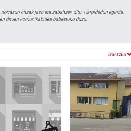
ortasun hitzak jaso eta zabaltzen ditu. Harpidedun eginda,
tzen dituen komunikabidea babestuko duzu.
Erantzun