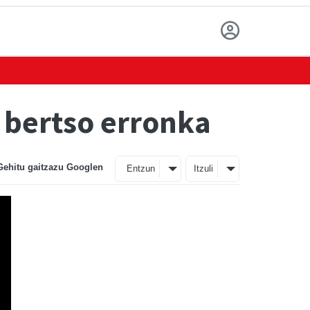
o bertso erronka
Gehitu gaitzazu Googlen
Entzun
Itzuli