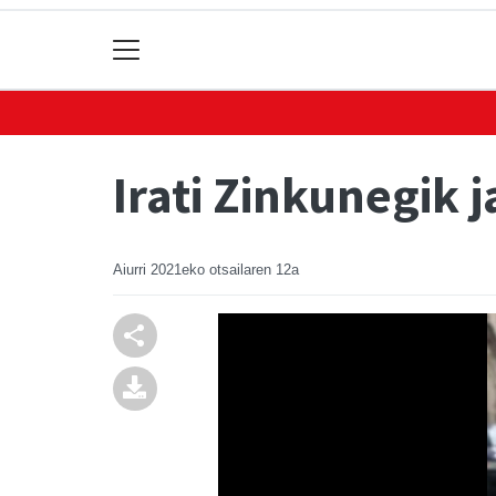
Irati Zinkunegik 
Aiurri
2021eko otsailaren 12a