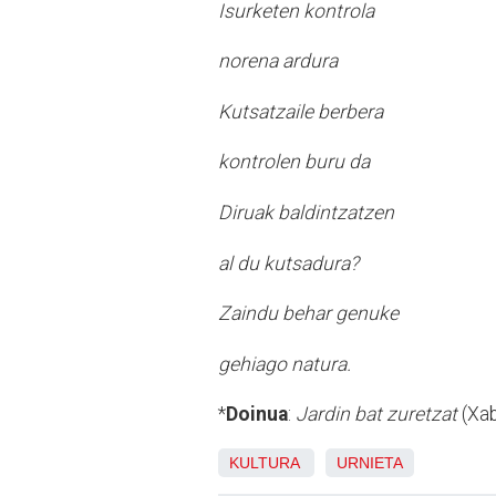
Isurketen kontrola
norena ardura
Kutsatzaile berbera
kontrolen buru da
Diruak baldintzatzen
al du kutsadura?
Zaindu behar genuke
gehiago natura.
*
Doinua
:
Jardin bat zuretzat
(Xab
KULTURA
URNIETA