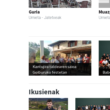
Guria
Muazp
Urnieta
- Jatetxeak
Urniet
Kantujira taldearen saioa
Goiburuko festetan
Babe
Ikusienak