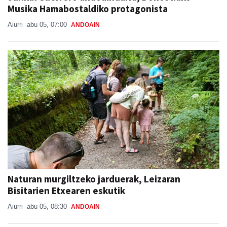
Musika Hamabostaldiko protagonista
Aiurri
abu 05, 07:00
ANDOAIN
Naturan murgiltzeko jarduerak, Leizaran
Bisitarien Etxearen eskutik
Aiurri
abu 05, 08:30
ANDOAIN