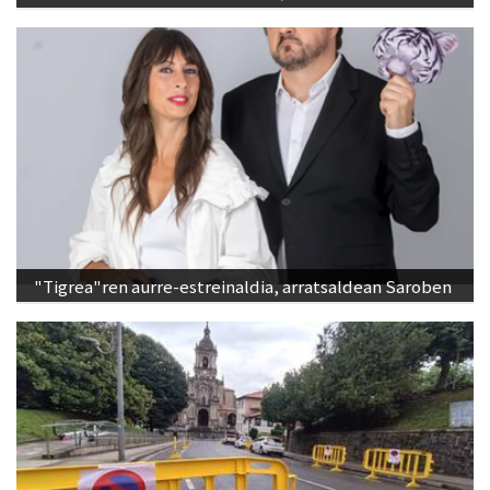
"Tigrea"ren aurre-estreinaldia, arratsaldean Saroben