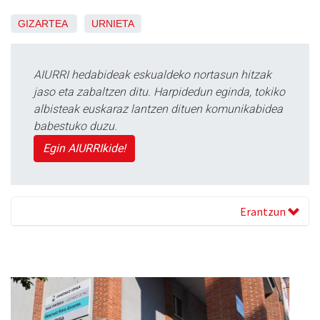
GIZARTEA
URNIETA
AIURRI hedabideak eskualdeko nortasun hitzak
jaso eta zabaltzen ditu. Harpidedun eginda, tokiko
albisteak euskaraz lantzen dituen komunikabidea
babestuko duzu.
Egin AIURRIkide!
Erantzun