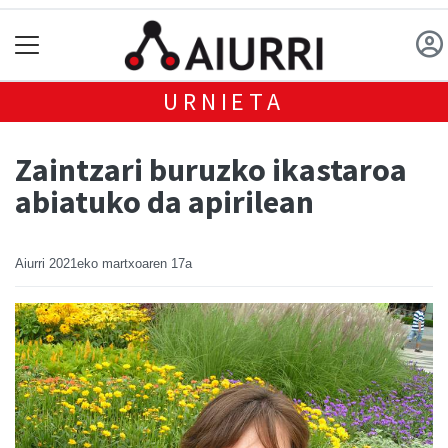
URNIETA
Zaintzari buruzko ikastaroa
abiatuko da apirilean
Aiurri
2021eko martxoaren 17a