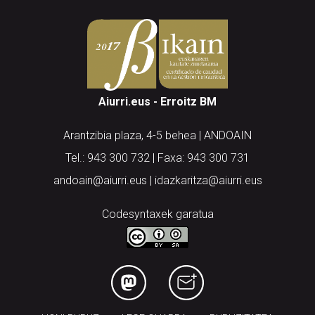
Aiurri.eus - Erroitz BM
Arantzibia plaza, 4-5 behea | ANDOAIN
Tel.: 943 300 732 | Faxa: 943 300 731
andoain@aiurri.eus | idazkaritza@aiurri.eus
Codesyntaxek garatua