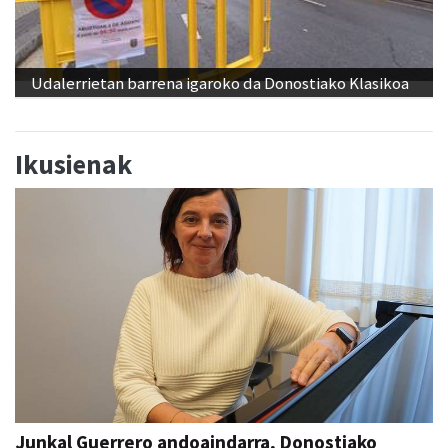
Udalerrietan barrena igaroko da Donostiako Klasikoa
Ikusienak
Junkal Guerrero andoaindarra, Donostiako