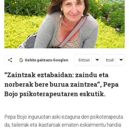
Entzun
Itzuli
Gehitu gaitzazu Googlen
“Zaintzak eztabaidan: zaindu eta
norberak bere burua zaintzea”, Pepa
Bojo psikoterapeutaren eskutik.
Pepa Bojo inguruotan aski ezaguna den psikoterapeuta
da, tailerrak eta ikastaroak ematen eskarmentu handia