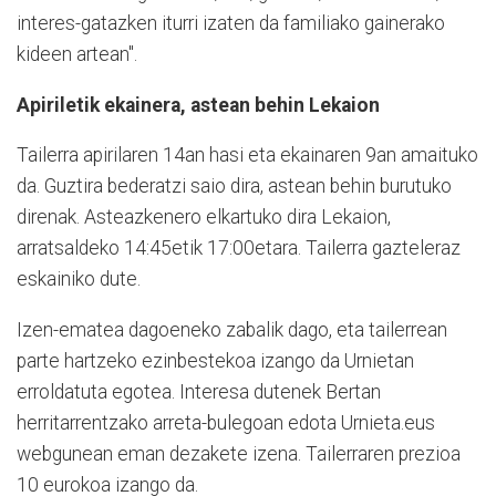
interes-gatazken iturri izaten da familiako gainerako
kideen artean".
Apiriletik ekainera, astean behin Lekaion
Tailerra apirilaren 14an hasi eta ekainaren 9an amaituko
da. Guztira bederatzi saio dira, astean behin burutuko
direnak. Asteazkenero elkartuko dira Lekaion,
arratsaldeko 14:45etik 17:00etara. Tailerra gazteleraz
eskainiko dute.
Izen-ematea dagoeneko zabalik dago, eta tailerrean
parte hartzeko ezinbestekoa izango da Urnietan
erroldatuta egotea. Interesa dutenek Bertan
herritarrentzako arreta-bulegoan edota Urnieta.eus
webgunean eman dezakete izena. Tailerraren prezioa
10 eurokoa izango da.