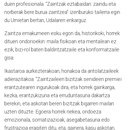
duen profesionala. “Zaintzak eztabaidan: zaindu eta
norberak bere burua zaintzea” izenburuko tailerra egin
du Urnietan bertan, Udalaren enkarguz.
Zaintza emakumeen esku egon da, historikoki, horrek
dituen ondorioekin: maila fisikoan eta mentalean ez
ezik, bizi-rol baten baldintzatzaile eta konformatzaile
gisa.
Ikastaroa aurkezterakoan, honakoa da antolatzaileek
adierazitakoa: "Zaintzaileen bizitzak senideen premiei
erantzutearen ingurukoak dira, eta horrek gainkarga,
kezka, erantzukizuna eta erruduntasuna dakartza
berekin, eta askotan beren bizitzak bigarren mailan
uzten dituzte. Egoera horrek nekea, ondoeza
emozionala, somatizazioak, asegabetasuna edo
frustrazioa eragiten ditu, eta, gainera, kasu askotan,