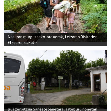
Naturan murgiltzeko jarduerak, Leizaran Bisitarien
Etxearen eskutik
Bus zerbitzua Sanestebanetara, asteburu honetan