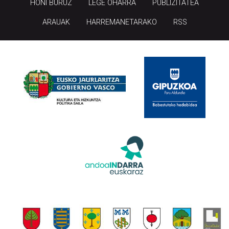
HONI BURUZ
LEGE OHARRA
PUBLIZITATEA
ARAUAK
HARREMANETARAKO
RSS