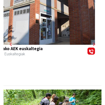
Previous
Next
Muazpi harategia
Urnieta
- Harategiak