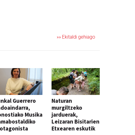
»» Ekitaldi gehiago
nkal Guerrero
Naturan
doaindarra,
murgiltzeko
nostiako Musika
jarduerak,
amabostaldiko
Leizaran Bisitarien
otagonista
Etxearen eskutik