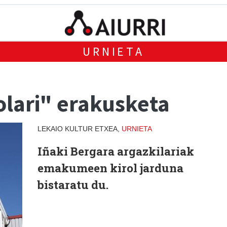
URNIETA
lari" erakusketa
LEKAIO KULTUR ETXEA,
URNIETA
Iñaki Bergara argazkilariak
emakumeen kirol jarduna
bistaratu du.