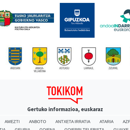
Gertuko informazioa, euskaraz
AMEZTI
ANBOTO
ANTXETA IRRATIA
ATARIA
AZP
TIA
GEURIA
GOIENA
GOIERRI TELEBISTA
GUAIXE