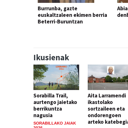
Burrunba, gazte
Abia
euskaltzaleen ekimen berria
denb
Beterri-Buruntzan
Ikusienak
Sorabilla Trail,
Aita Larramendi
aurtengo jaietako
ikastolako
berrikuntza
sortzaileen eta
nagusia
ondorengoen
arteko katebegi
SORABILLAKO JAIAK
2026