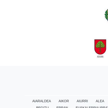
AIARALDEA
AIKOR
AIURRI
ALEA
BEGITU
ERRAN
EUSKALERRIA IRRA