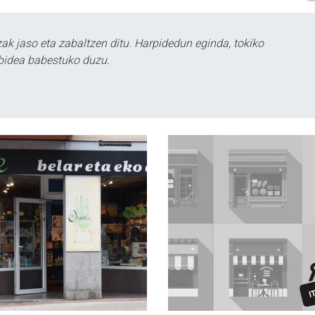
k jaso eta zabaltzen ditu. Harpidedun eginda, tokiko
bidea babestuko duzu.