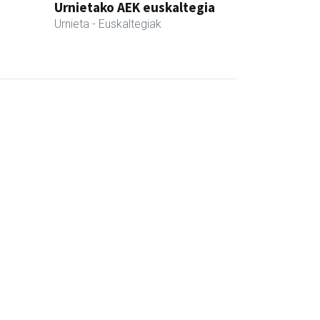
Urnietako AEK euskaltegia
Urnieta
- Euskaltegiak