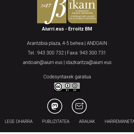
Aiurri.eus - Erroitz BM
Arantzibia plaza, 4-5 behea | ANDOAIN
Tel.: 943 300 732 | Faxa: 943 300 731
andoain@aiurri.eus | idazkaritza@aiurri.eus
Codesyntaxek garatua
LEGE OHARRA
PUBLIZITATEA
ARAUAK
HARREMANET