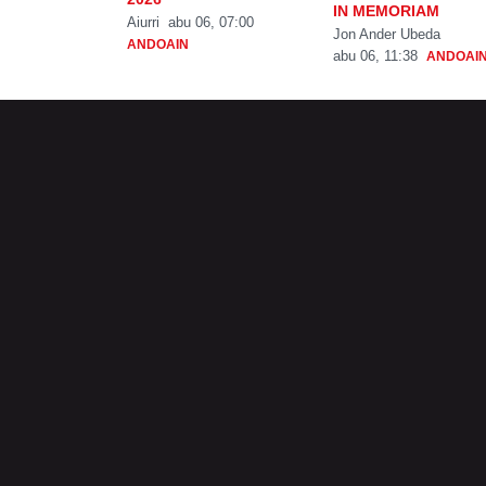
IN MEMORIAM
Aiurri
abu 06, 07:00
Jon Ander Ubeda
ANDOAIN
abu 06, 11:38
ANDOAI