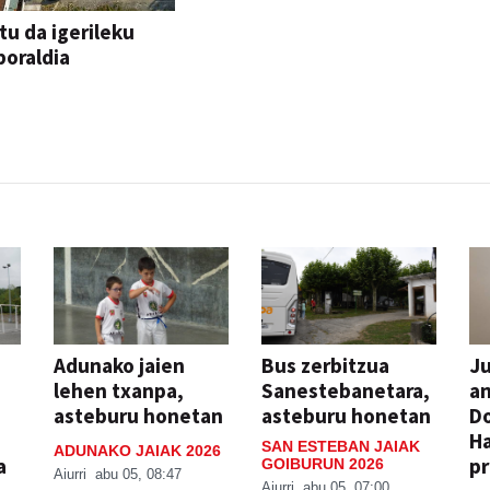
tu da igerileku
oraldia
Adunako jaien
Bus zerbitzua
Ju
lehen txanpa,
Sanestebanetara,
an
asteburu honetan
asteburu honetan
Do
H
SAN ESTEBAN JAIAK
ADUNAKO JAIAK 2026
a
pr
GOIBURUN 2026
Aiurri
abu 05, 08:47
Aiurri
abu 05, 07:00