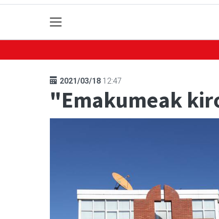
2021/03/18
12:47
"Emakumeak kiro