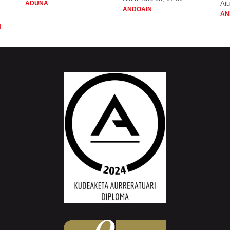
ADUNA
Aiu
ANDOAIN
AN
N