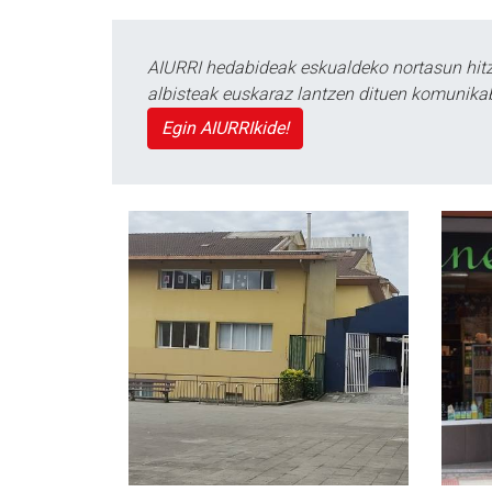
AIURRI hedabideak eskualdeko nortasun hitza
albisteak euskaraz lantzen dituen komunika
Egin AIURRIkide!