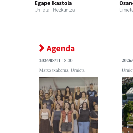
Egape Ikastola
Osane
Urnieta
- Hezkuntza
Urniet
Agenda
2026/08/11
2026/
18:00
Matxo txaberna, Urnieta
Urniet