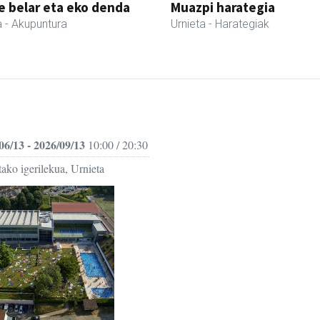
 belar eta eko denda
Muazpi harategia
a
- Akupuntura
Urnieta
- Harategiak
06/13 - 2026/09/13
10:00 / 20:30
ako igerilekua, Urnieta