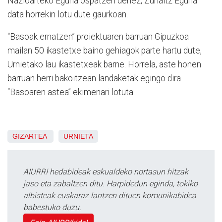
Nazioarteko Eguna ospatzen denez, Zuhaitz Eguna
data horrekin lotu dute gaurkoan.
“Basoak ernatzen” proiektuaren barruan Gipuzkoa
mailan 50 ikastetxe baino gehiagok parte hartu dute,
Urnietako lau ikastetxeak barne. Horrela, aste honen
barruan herri bakoitzean landaketak egingo dira
“Basoaren astea” ekimenari lotuta.
GIZARTEA
URNIETA
AIURRI hedabideak eskualdeko nortasun hitzak
jaso eta zabaltzen ditu. Harpidedun eginda, tokiko
albisteak euskaraz lantzen dituen komunikabidea
babestuko duzu.