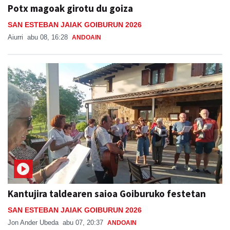
Potx magoak girotu du goiza
SAN ESTEBAN JAIAK GOIBURUN 2026
Aiurri
abu 08, 16:28
ANDOAIN
Kantujira taldearen saioa Goiburuko festetan
SAN ESTEBAN JAIAK GOIBURUN 2026
Jon Ander Ubeda
abu 07, 20:37
ANDOAIN