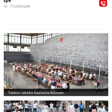
Urnietako Udala
Urnieta
- Udaletxeak
Txekor Jateko bazkaria Adunan