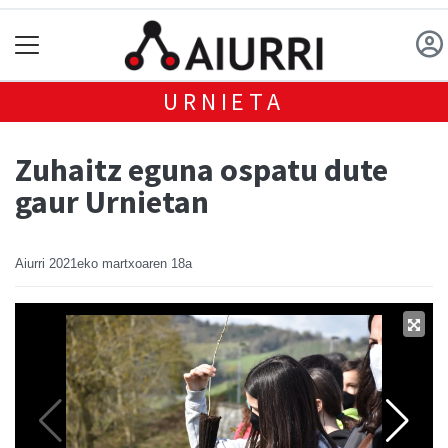
URNIETA
Zuhaitz eguna ospatu dute
gaur Urnietan
Aiurri
2021eko martxoaren 18a