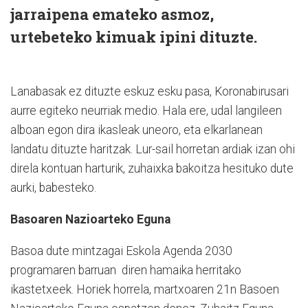
jarraipena emateko asmoz,
urtebeteko kimuak ipini dituzte.
Lanabasak ez dituzte eskuz esku pasa, Koronabirusari
aurre egiteko neurriak medio. Hala ere, udal langileen
alboan egon dira ikasleak uneoro, eta elkarlanean
landatu dituzte haritzak. Lur-sail horretan ardiak izan ohi
direla kontuan harturik, zuhaixka bakoitza hesituko dute
aurki, babesteko.
Basoaren Nazioarteko Eguna
Basoa dute mintzagai Eskola Agenda 2030
programaren barruan diren hamaika herritako
ikastetxeek. Horiek horrela, martxoaren 21n Basoen