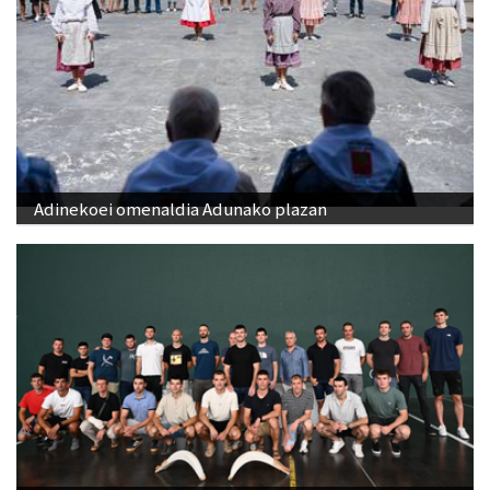
Adinekoei omenaldia Adunako plazan