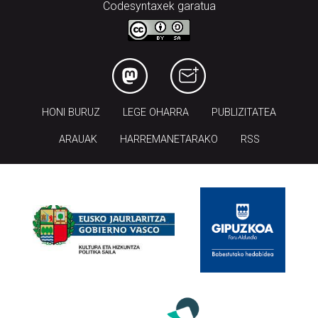
Codesyntaxek garatua
HONI BURUZ
LEGE OHARRA
PUBLIZITATEA
ARAUAK
HARREMANETARAKO
RSS