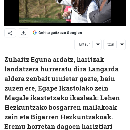
Gehitu gaitzazu Googlen
Entzun
Itzuli
Zuhaitz Eguna ardatz, haritzak
landatzera hurreratu dira Langarda
aldera zenbait urnietar gazte, hain
zuzen ere, Egape Ikastolako zein
Magale ikastetxeko ikasleak: Lehen
Hezkuntzako bosgarren mailakoak
zein eta Bigarren Hezkuntzakoak.
Eremu horretan dagoen hariztiari