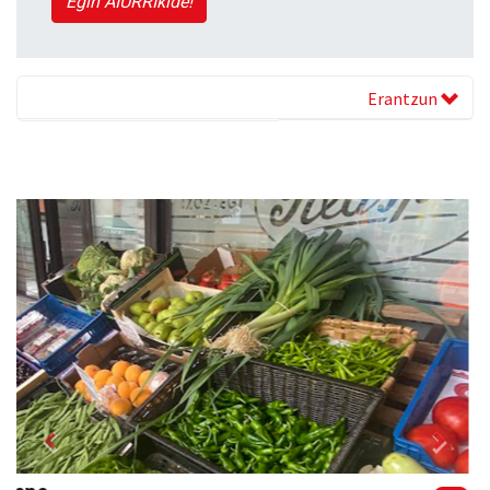
Egin AIURRIkide!
Erantzun
Previous
Next