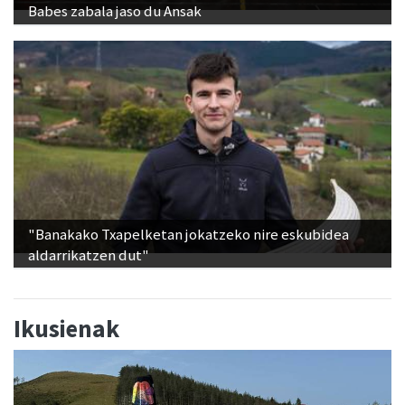
Babes zabala jaso du Ansak
"Banakako Txapelketan jokatzeko nire eskubidea
aldarrikatzen dut"
Ikusienak