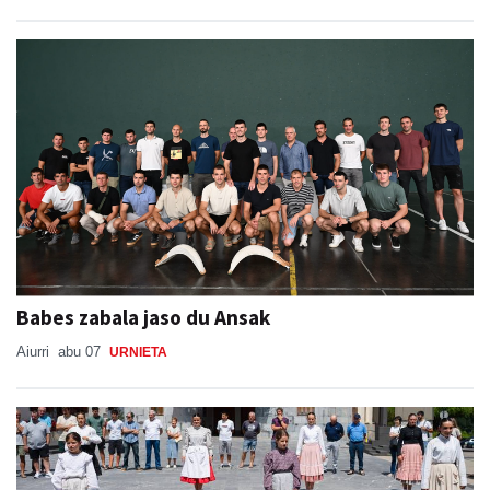
Babes zabala jaso du Ansak
Aiurri
abu 07
URNIETA