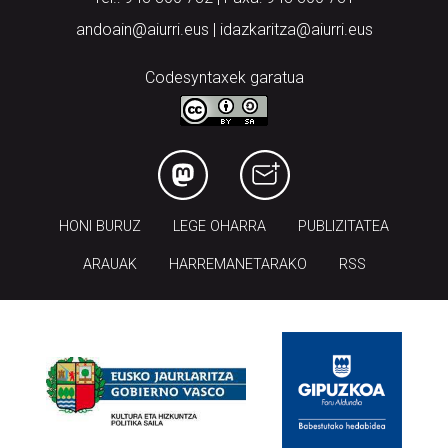
andoain@aiurri.eus | idazkaritza@aiurri.eus
Codesyntaxek garatua
HONI BURUZ
LEGE OHARRA
PUBLIZITATEA
ARAUAK
HARREMANETARAKO
RSS