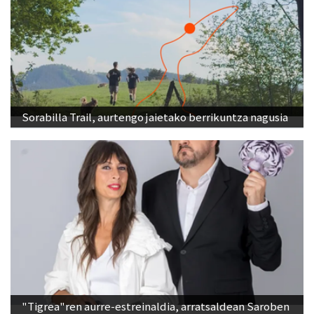
Sorabilla Trail, aurtengo jaietako berrikuntza nagusia
"Tigrea"ren aurre-estreinaldia, arratsaldean Saroben