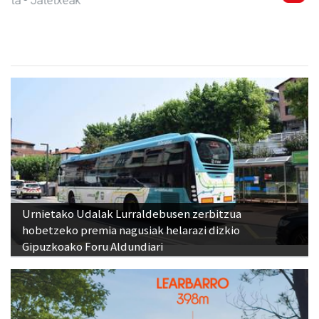
Urnieta
- Akupuntura
Urnietako Udalak Lurraldebusen zerbitzua
hobetzeko premia nagusiak helarazi dizkio
Gipuzkoako Foru Aldundiari