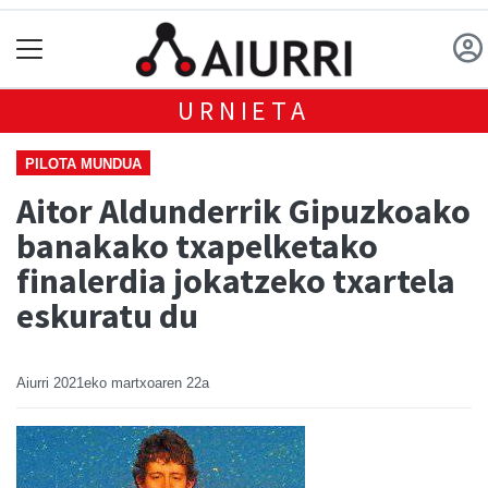
URNIETA
PILOTA MUNDUA
Aitor Aldunderrik Gipuzkoako
banakako txapelketako
finalerdia jokatzeko txartela
eskuratu du
Aiurri
2021eko martxoaren 22a