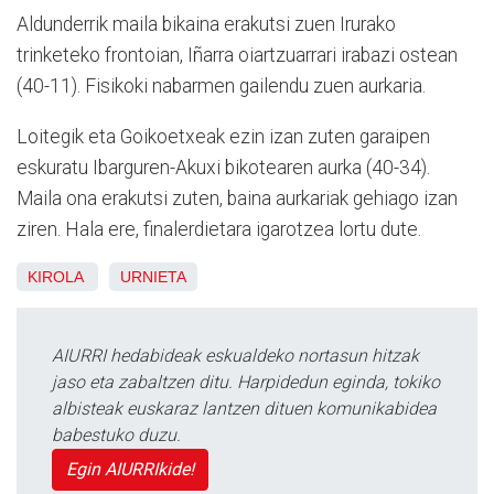
Aldunderrik maila bikaina erakutsi zuen Irurako
trinketeko frontoian, Iñarra oiartzuarrari irabazi ostean
(40-11). Fisikoki nabarmen gailendu zuen aurkaria.
Loitegik eta Goikoetxeak ezin izan zuten garaipen
eskuratu Ibarguren-Akuxi bikotearen aurka (40-34).
Maila ona erakutsi zuten, baina aurkariak gehiago izan
ziren. Hala ere, finalerdietara igarotzea lortu dute.
KIROLA
URNIETA
AIURRI hedabideak eskualdeko nortasun hitzak
jaso eta zabaltzen ditu. Harpidedun eginda, tokiko
albisteak euskaraz lantzen dituen komunikabidea
babestuko duzu.
Egin AIURRIkide!