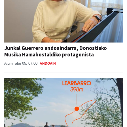
Junkal Guerrero andoaindarra, Donostiako
Musika Hamabostaldiko protagonista
Aiurri
abu 05, 07:00
ANDOAIN