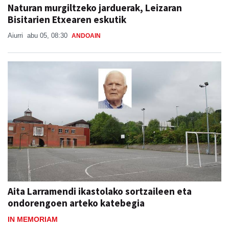
Naturan murgiltzeko jarduerak, Leizaran
Bisitarien Etxearen eskutik
Aiurri
abu 05, 08:30
ANDOAIN
Aita Larramendi ikastolako sortzaileen eta
ondorengoen arteko katebegia
IN MEMORIAM