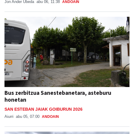
Jon Ander Ubeda
abu 06, 11:38
ANDOAIN
Bus zerbitzua Sanestebanetara, asteburu
honetan
SAN ESTEBAN JAIAK GOIBURUN 2026
Aiurri
abu 05, 07:00
ANDOAIN