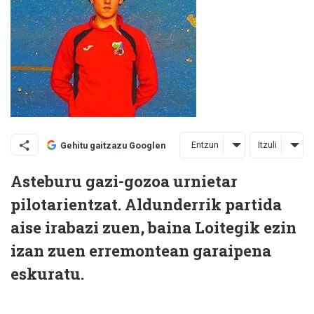
Entzun
Itzuli
Gehitu gaitzazu Googlen
Asteburu gazi-gozoa urnietar
pilotarientzat. Aldunderrik partida
aise irabazi zuen, baina Loitegik ezin
izan zuen erremontean garaipena
eskuratu.