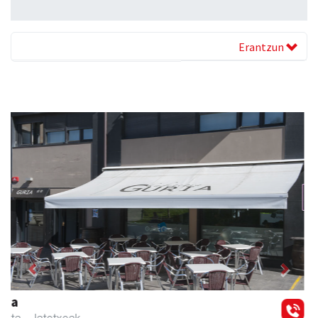
Erantzun
Previous
Next
Osane belar eta eko denda