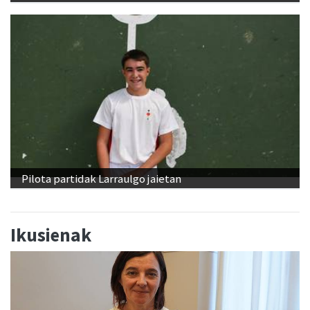
Pilota partidak Larraulgo jaietan
Ikusienak