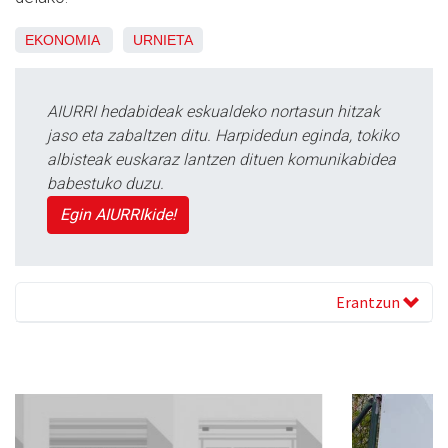
EKONOMIA
URNIETA
AIURRI hedabideak eskualdeko nortasun hitzak
jaso eta zabaltzen ditu. Harpidedun eginda, tokiko
albisteak euskaraz lantzen dituen komunikabidea
babestuko duzu.
Egin AIURRIkide!
Erantzun