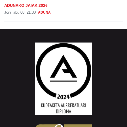
Joni
abu 08, 21:30
ADUNA