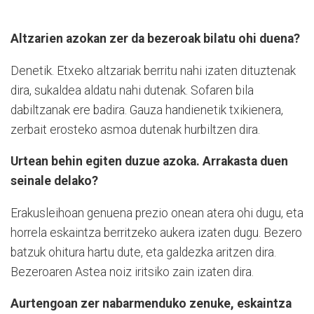
Altzarien azokan zer da bezeroak bilatu ohi duena?
Denetik. Etxeko altzariak berritu nahi izaten dituztenak
dira, sukaldea aldatu nahi dutenak. Sofaren bila
dabiltzanak ere badira. Gauza handienetik txikienera,
zerbait erosteko asmoa dutenak hurbiltzen dira.
Urtean behin egiten duzue azoka. Arrakasta duen
seinale delako?
Erakusleihoan genuena prezio onean atera ohi dugu, eta
horrela eskaintza berritzeko aukera izaten dugu. Bezero
batzuk ohitura hartu dute, eta galdezka aritzen dira.
Bezeroaren Astea noiz iritsiko zain izaten dira.
Aurtengoan zer nabarmenduko zenuke, eskaintza