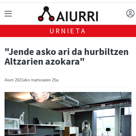
URNIETA
"Jende asko ari da hurbiltzen
Altzarien azokara"
Aiurri
2021eko martxoaren 25a