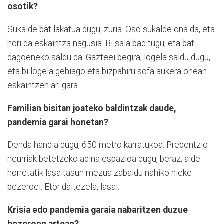
osotik?
Sukalde bat lakatua dugu, zuria. Oso sukalde ona da, eta
hori da eskaintza nagusia. Bi sala baditugu, eta bat
dagoeneko saldu da. Gazteei begira, logela saldu dugu,
eta bi logela gehiago eta bizpahiru sofa aukera onean
eskaintzen ari gara.
Familian bisitan joateko baldintzak daude,
pandemia garai honetan?
Denda handia dugu, 650 metro karratukoa. Prebentzio
neurriak betetzeko adina espazioa dugu, beraz, alde
horretatik lasaitasun mezua zabaldu nahiko nieke
bezeroei. Etor daitezela, lasai.
Krisia edo pandemia garaia nabaritzen duzue
bezeroen artean?