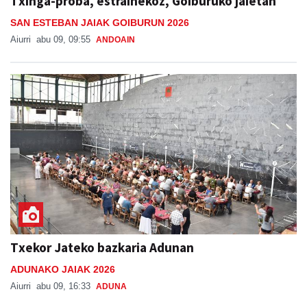
Aiurri
abu 09, 09:55
ANDOAIN
Txekor Jateko bazkaria Adunan
ADUNAKO JAIAK 2026
Aiurri
abu 09, 16:33
ADUNA