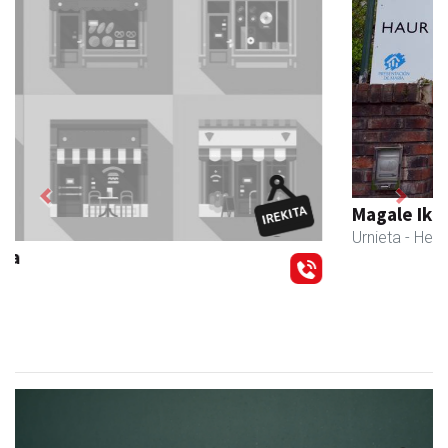
Previous
Next
Magale Ikastetxea
Urnieta
- Hezkuntza