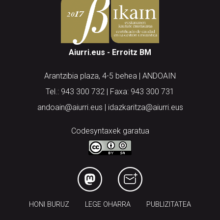
Aiurri.eus - Erroitz BM
Arantzibia plaza, 4-5 behea | ANDOAIN
Tel.: 943 300 732 | Faxa: 943 300 731
andoain@aiurri.eus | idazkaritza@aiurri.eus
Codesyntaxek garatua
HONI BURUZ
LEGE OHARRA
PUBLIZITATEA
ARAUAK
HARREMANETARAKO
RSS