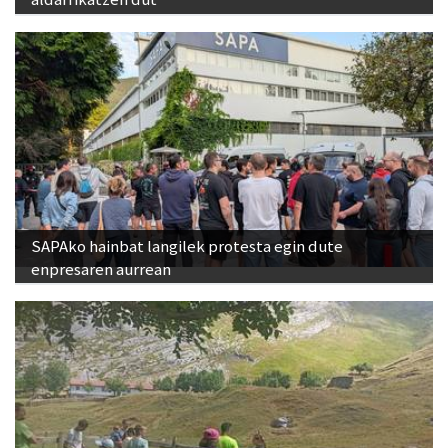
SAPAko hainbat langilek protesta egin dute
enpresaren aurrean