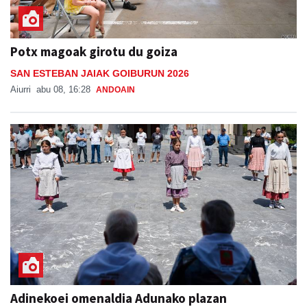
Potx magoak girotu du goiza
SAN ESTEBAN JAIAK GOIBURUN 2026
Aiurri
abu 08, 16:28
ANDOAIN
Adinekoei omenaldia Adunako plazan
ADUNAKO JAIAK 2026