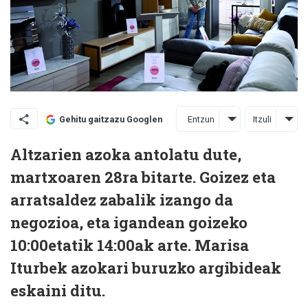
Entzun
Itzuli
Gehitu gaitzazu Googlen
Altzarien azoka antolatu dute,
martxoaren 28ra bitarte. Goizez eta
arratsaldez zabalik izango da
negozioa, eta igandean goizeko
10:00etatik 14:00ak arte. Marisa
Iturbek azokari buruzko argibideak
eskaini ditu.