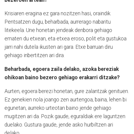
Krisiaren eragina ez gara nozitzen hasi, oraindik.
Pentsatzen dugu, beharbada, aurrerago nabaritu
litekeela. Une honetan jendeak denbora gehiago
ematen du etxean, eta etxea eroso, polit eta gustukoa
jarri nahi dutela ikusten ari gara. Etxe barruan diru
gehiago inbertitzen ari dira.
Beharbada, egoera zaila delako, azoka bereziak
ohikoan baino bezero gehiago erakarri ditzake?
Aurten, egoera berezi honetan, gure zalantzak genituen.
Ez genekien nola joango zen aurtengoa, baina, lehen bi
egunetan, aurreko urteotan baino jende gehiago
mugitzen ari da. Pozik gaude, eguraldiak ere laguntzen
duelako. Gustura gaude, jende asko hurbiltzen ari
delako.