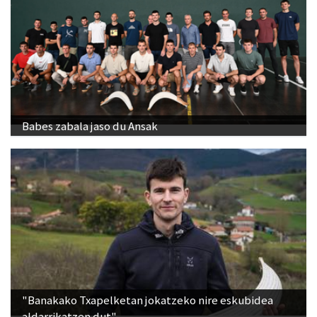
Babes zabala jaso du Ansak
"Banakako Txapelketan jokatzeko nire eskubidea
aldarrikatzen dut"