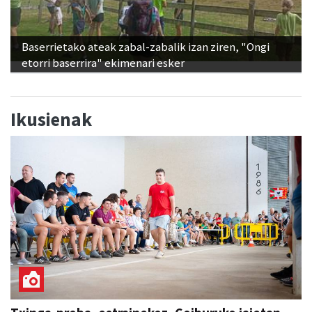
Baserrietako ateak zabal-zabalik izan ziren, "Ongi
etorri baserrira" ekimenari esker
Ikusienak
Txinga-proba, estrainekoz, Goiburuko jaietan
SAN ESTEBAN JAIAK GOIBURUN 2026