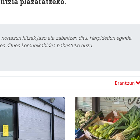
tzia plazaratzeko.
ortasun hitzak jaso eta zabaltzen ditu. Harpidedun eginda,
tzen dituen komunikabidea babestuko duzu.
Erantzun