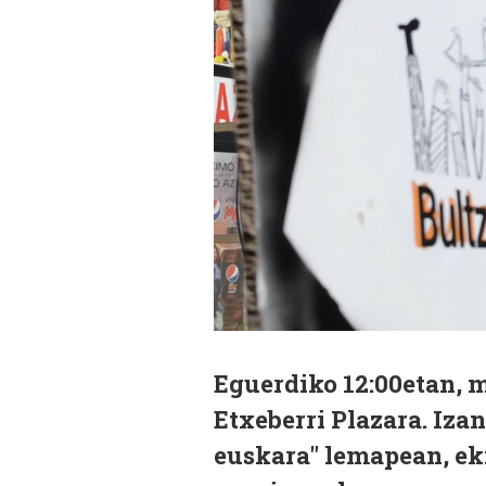
Eguerdiko 12:00etan, m
Etxeberri Plazara. Izan
euskara" lemapean, ek