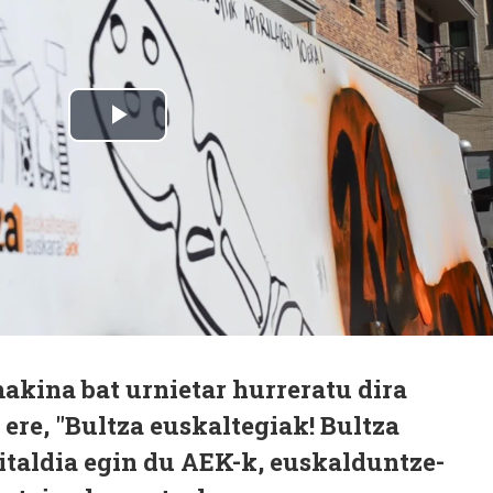
akina bat urnietar hurreratu dira
 ere, "Bultza euskaltegiak! Bultza
italdia egin du AEK-k, euskalduntze-