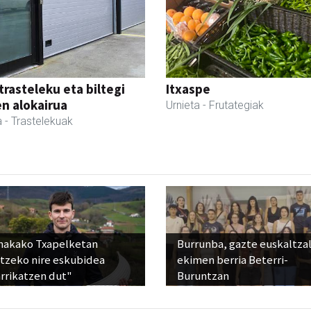
trasteleku eta biltegi
Itxaspe
en alokairua
Urnieta
- Frutategiak
a
- Trastelekuak
nakako Txapelketan
Burrunba, gazte euskaltza
atzeko nire eskubidea
ekimen berria Beterri-
rrikatzen dut"
Buruntzan