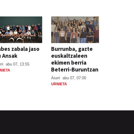
bes zabala jaso
Burrunba, gazte
u Ansak
euskaltzaleen
ekimen berria
rri
abu 07, 13:55
Beterri-Buruntzan
NIETA
Aiurri
abu 07, 07:00
URNIETA