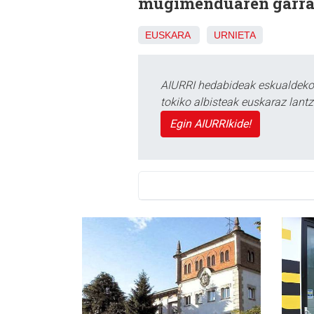
mugimenduaren garran
EUSKARA
URNIETA
AIURRI hedabideak eskualdeko n
tokiko albisteak euskaraz lan
Egin AIURRIkide!