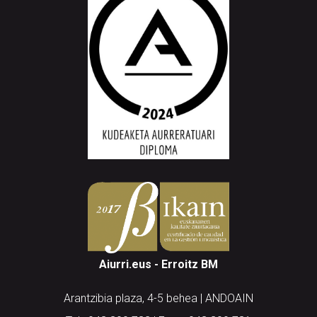
Aiurri.eus - Erroitz BM
Arantzibia plaza, 4-5 behea | ANDOAIN