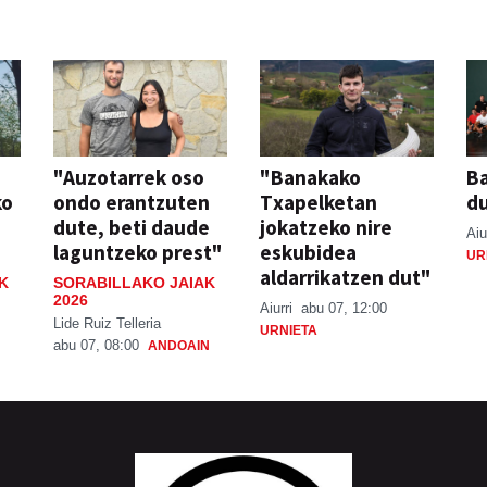
"Auzotarrek oso
"Banakako
Ba
ko
ondo erantzuten
Txapelketan
d
dute, beti daude
jokatzeko nire
Aiu
laguntzeko prest"
eskubidea
UR
aldarrikatzen dut"
K
SORABILLAKO JAIAK
2026
Aiurri
abu 07, 12:00
Lide Ruiz Telleria
URNIETA
abu 07, 08:00
ANDOAIN