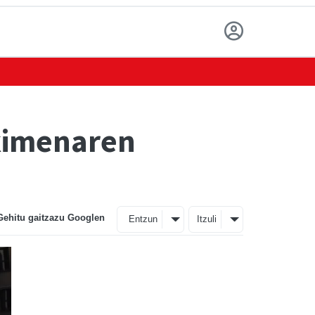
ekimenaren
Gehitu gaitzazu Googlen
Entzun
Itzuli