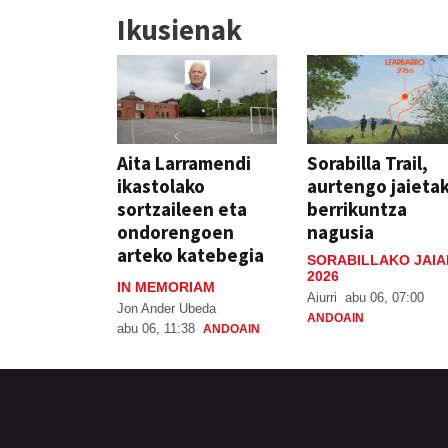
Ikusienak
Aita Larramendi
Sorabilla Trail,
ikastolako
aurtengo jaieta
sortzaileen eta
berrikuntza
ondorengoen
nagusia
arteko katebegia
SORABILLAKO JAIA
2026
IN MEMORIAM
Aiurri
abu 06, 07:00
Jon Ander Ubeda
ANDOAIN
abu 06, 11:38
ANDOAIN