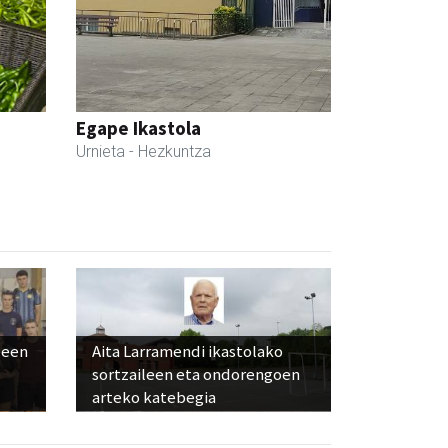
Egape Ikastola
Urnieta
- Hezkuntza
leen
Aita Larramendi ikastolako
sortzaileen eta ondorengoen
arteko katebegia