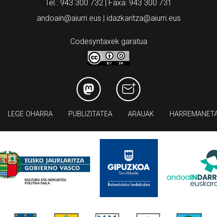
Tel.: 943 300 732 | Faxa: 943 300 731
andoain@aiurri.eus | idazkaritza@aiurri.eus
Codesyntaxek garatua
LEGE OHARRA
PUBLIZITATEA
ARAUAK
HARREMANET