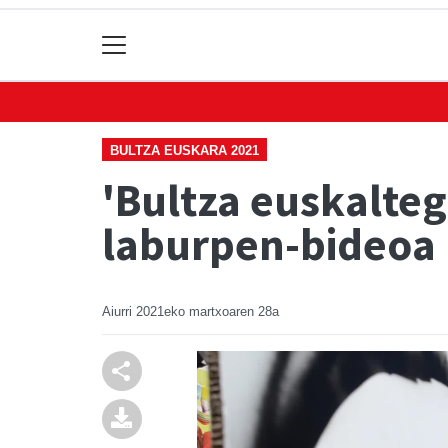
BULTZA EUSKARA 2021
'Bultza euskalte
laburpen-bideoa
Aiurri
2021eko martxoaren 28a