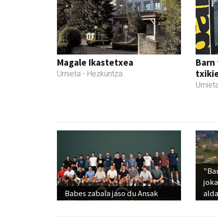
Magale Ikastetxea
Barn 
txiki
Urnieta
- Hezkuntza
Urniet
"Ba
jok
Babes zabala jaso du Ansak
alda