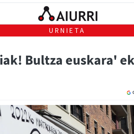
URNIETA
giak! Bultza euskara' 