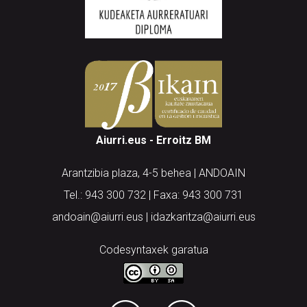
Aiurri.eus - Erroitz BM
Arantzibia plaza, 4-5 behea | ANDOAIN
Tel.: 943 300 732 | Faxa: 943 300 731
andoain@aiurri.eus | idazkaritza@aiurri.eus
Codesyntaxek garatua