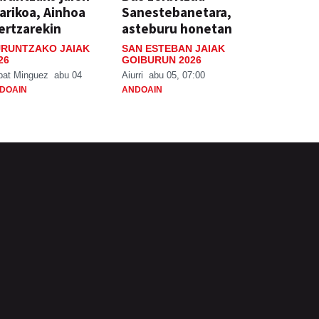
arikoa, Ainhoa
Sanestebanetara,
ertzarekin
asteburu honetan
RUNTZAKO JAIAK
SAN ESTEBAN JAIAK
26
GOIBURUN 2026
bat Minguez
abu 04
Aiurri
abu 05, 07:00
DOAIN
ANDOAIN