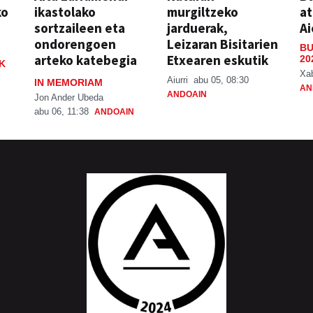
ko
ikastolako
murgiltzeko
at
sortzaileen eta
jarduerak,
Ai
ondorengoen
Leizaran Bisitarien
BU
arteko katebegia
Etxearen eskutik
20
K
Xa
Aiurri
abu 05, 08:30
IN MEMORIAM
AN
ANDOAIN
Jon Ander Ubeda
abu 06, 11:38
ANDOAIN