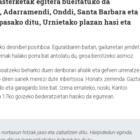
sterketak egitera bueltatuko da
, Adarramendi, Onddi, Santa Barbara eta
asako ditu, Urnietako plazan hasi eta
o desnibel positiboa. Eguraldiaren baitan, gailurretan jende
rnak halako porra bat antolatu du, giroa berotzeko asmoz.
osatzeko beharko duen denborari ahalik eta gehien urreratz
diren sariek merezi dute inbertsioa. Honatx zerrenda: Gazta
rdo eta garagardo lote bat. Izena emateko, noski, Kantoi
en 17ko goizeko bederatzietan hasiko da egurrean.
ortasun hitzak jaso eta zabaltzen ditu. Harpidedun eginda,
tzen dituen komunikabidea babestuko duzu.