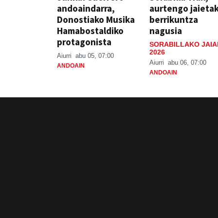
andoaindarra,
aurtengo jaieta
Donostiako Musika
berrikuntza
Hamabostaldiko
nagusia
protagonista
SORABILLAKO JAIA
2026
Aiurri
abu 05, 07:00
Aiurri
abu 06, 07:00
ANDOAIN
ANDOAIN