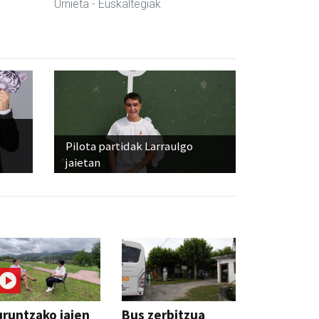
Urnieta
- Euskaltegiak
Pilota partidak Larraulgo
jaietan
runtzako jaien
Bus zerbitzua