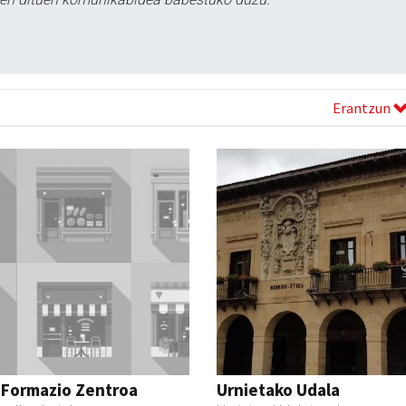
Erantzun
 Formazio Zentroa
Urnietako Udala