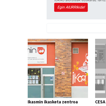
Egin AIURRIkide!
Ikasmin ikasketa zentroa
CESA