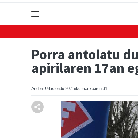
Porra antolatu du
apirilaren 17an 
Andoni Urbistondo
2021eko martxoaren 31