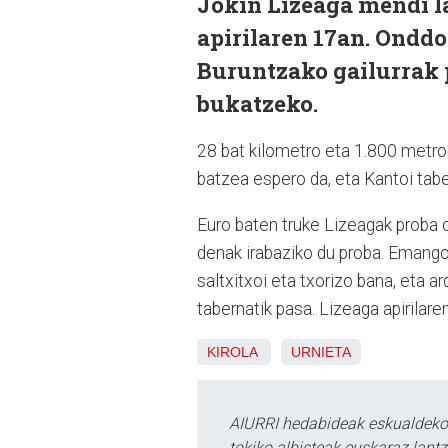
Jokin Lizeaga mendi la
apirilaren 17an. Onddo
Buruntzako gailurrak p
bukatzeko.
28 bat kilometro eta 1.800 metrok
batzea espero da, eta Kantoi tabe
Euro baten truke Lizeagak proba 
denak irabaziko du proba. Emango 
saltxitxoi eta txorizo bana, eta a
tabernatik pasa. Lizeaga apirilar
KIROLA
URNIETA
AIURRI hedabideak eskualdeko n
tokiko albisteak euskaraz lan