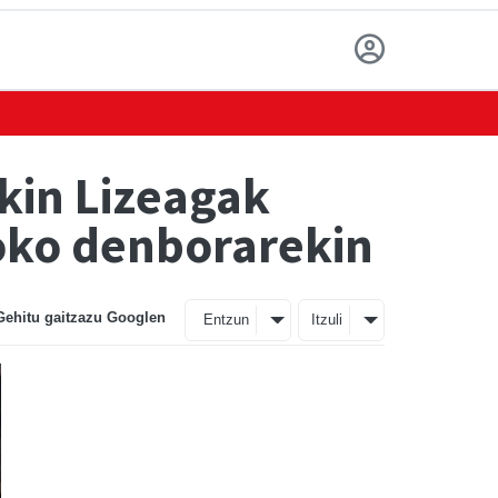
kin Lizeagak
ioko denborarekin
Gehitu gaitzazu Googlen
Entzun
Itzuli