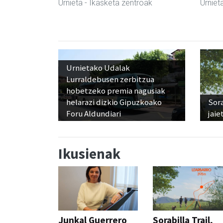
Urnieta
- Ikasketa zentroak
Urniet
Urnietako Udalak
Lurraldebusen zerbitzua
hobetzeko premia nagusiak
helarazi dizkio Gipuzkoako
Sora
Foru Aldundiari
jaie
Ikusienak
Junkal Guerrero
Sorabilla Trail,