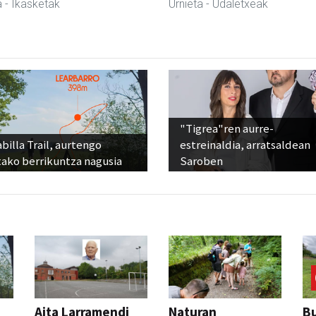
a
- Ikasketak
Urnieta
- Udaletxeak
"Tigrea"ren aurre-
billa Trail, aurtengo
estreinaldia, arratsaldean
tako berrikuntza nagusia
Saroben
Aita Larramendi
Naturan
Bu