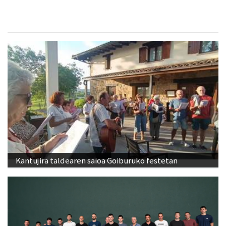
Kantujira taldearen saioa Goiburuko festetan