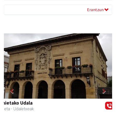
Erantzun
Previous
Next
Osane belar eta eko denda
Urnieta
- Akupuntura