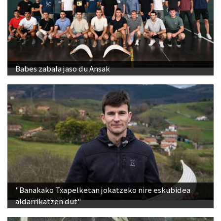
Babes zabala jaso du Ansak
"Banakako Txapelketan jokatzeko nire eskubidea
aldarrikatzen dut"