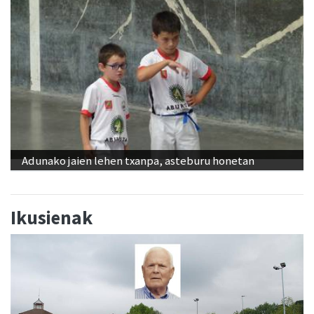
Adunako jaien lehen txanpa, asteburu honetan
Ikusienak