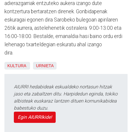
adierazgarriak entzuteko aukera izango dute
kontzertura bertaratzen direnek. Gonbidapenak
eskuragai egonen dira Sarobeko bulegoan apirilaren
26tik aurrera, astelehenetik ostiralera: 9:00-13:00 eta
16:00-18:00. Bestalde, emanaldia hasi baino ordu erdi
lehenago txarteldegian eskuratu ahal izango
dira.
KULTURA
URNIETA
AIURRI hedabideak eskualdeko nortasun hitzak
jaso eta zabaltzen ditu. Harpidedun eginda, tokiko
albisteak euskaraz lantzen dituen komunikabidea
babestuko duzu.
Egin AIURRIkide!