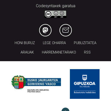
Codesyntaxek garatua
HONI BURUZ
LEGE OHARRA
PUBLIZITATEA
ARAUAK
HARREMANETARAKO
RSS