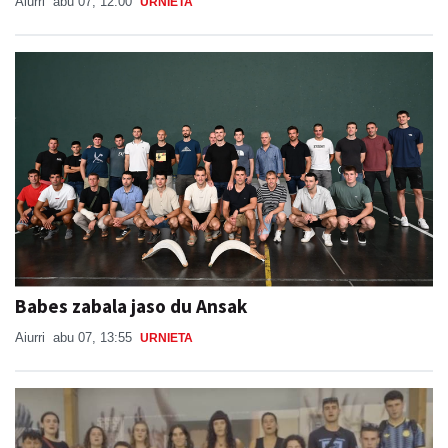
Aiurri
abu 07, 12:00
URNIETA
Babes zabala jaso du Ansak
Aiurri
abu 07, 13:55
URNIETA