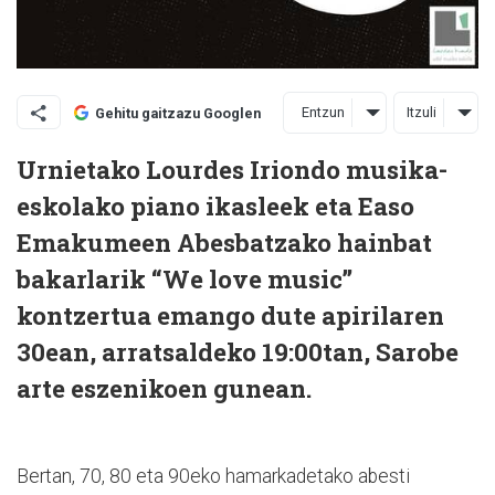
Entzun
Itzuli
Gehitu gaitzazu Googlen
Urnietako Lourdes Iriondo musika-
eskolako piano ikasleek eta Easo
Emakumeen Abesbatzako hainbat
bakarlarik “We love music”
kontzertua emango dute apirilaren
30ean, arratsaldeko 19:00tan, Sarobe
arte eszenikoen gunean.
Bertan, 70, 80 eta 90eko hamarkadetako abesti