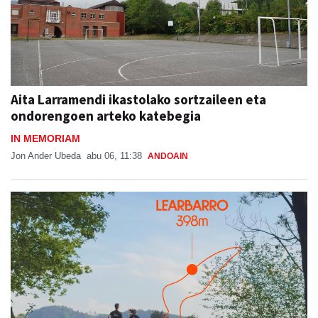
Aita Larramendi ikastolako sortzaileen eta
ondorengoen arteko katebegia
IN MEMORIAM
Jon Ander Ubeda
abu 06, 11:38
ANDOAIN