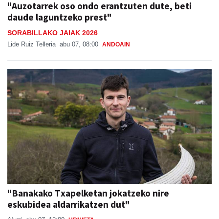
"Auzotarrek oso ondo erantzuten dute, beti
daude laguntzeko prest"
SORABILLAKO JAIAK 2026
Lide Ruiz Telleria
abu 07, 08:00
ANDOAIN
"Banakako Txapelketan jokatzeko nire
eskubidea aldarrikatzen dut"