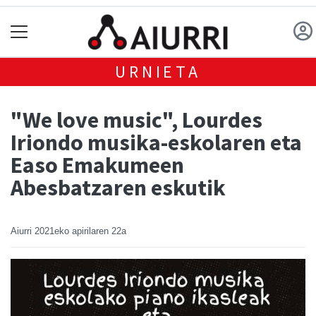
URNIETA
"We love music", Lourdes
Iriondo musika-eskolaren eta
Easo Emakumeen
Abesbatzaren eskutik
Aiurri
2021eko apirilaren 22a