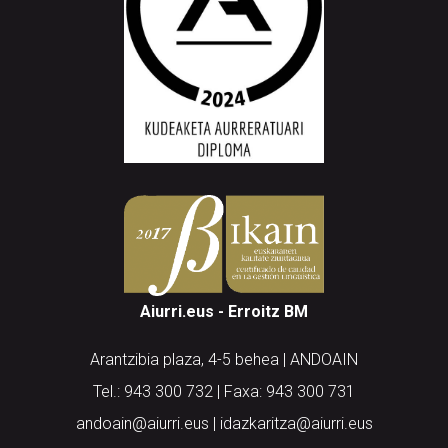
Aiurri.eus - Erroitz BM
Arantzibia plaza, 4-5 behea | ANDOAIN
Tel.: 943 300 732 | Faxa: 943 300 731
andoain@aiurri.eus | idazkaritza@aiurri.eus