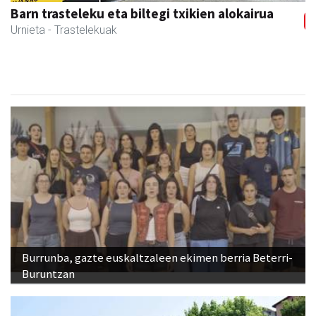
Barn trasteleku eta biltegi txikien alokairua
Urnieta
- Trastelekuak
Burrunba, gazte euskaltzaleen ekimen berria Beterri-
Buruntzan