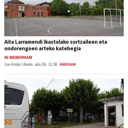
Aita Larramendi ikastolako sortzaileen eta
ondorengoen arteko katebegia
IN MEMORIAM
Jon Ander Ubeda
abu 06, 11:38
ANDOAIN