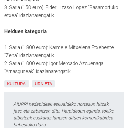
3. Saria (150 euro): Eider Lizaso Lopez “Basamortuko
etxea” idazlanarengatik.
Helduen kategoria
1. Saria (1.800 euro): Karmele Mitxelena Etxebeste
“Zena” idazlanarengatik.
2. Saria (1.000 euro): Igor Mercado Azcuenaga
“Arnasguneak” idazlanarengatik.
KULTURA
URNIETA
AIURRI hedabideak eskualdeko nortasun hitzak
jaso eta zabaltzen ditu. Harpidedun eginda, tokiko
albisteak euskaraz lantzen dituen komunikabidea
babestuko duzu.