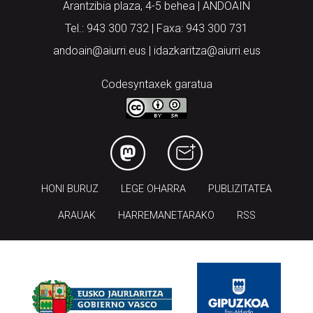
Arantzibia plaza, 4-5 behea | ANDOAIN
Tel.: 943 300 732 | Faxa: 943 300 731
andoain@aiurri.eus | idazkaritza@aiurri.eus
Codesyntaxek garatua
HONI BURUZ
LEGE OHARRA
PUBLIZITATEA
ARAUAK
HARREMANETARAKO
RSS