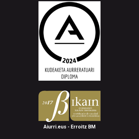
Aiurri.eus - Erroitz BM