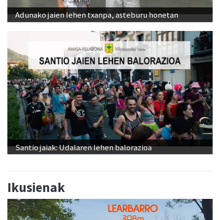
Adunako jaien lehen txanpa, asteburu honetan
Santio jaiak: Udalaren lehen balorazioa
Ikusienak