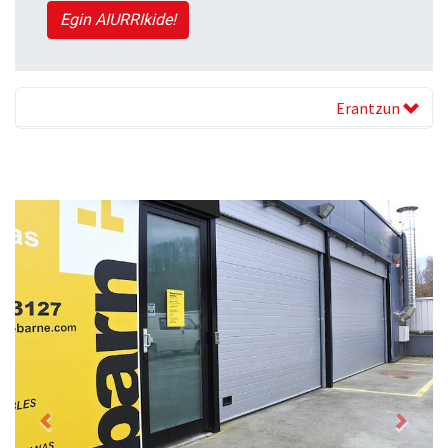
Egin AIURRIkide!
Erantzun
Previous
Next