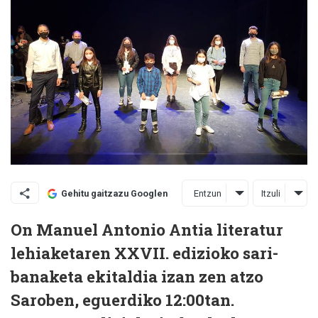
Entzun
Itzuli
Gehitu gaitzazu Googlen
On Manuel Antonio Antia literatur
lehiaketaren XXVII. edizioko sari-
banaketa ekitaldia izan zen atzo
Saroben, eguerdiko 12:00tan.