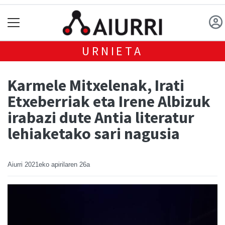
URNIETA
Karmele Mitxelenak, Irati
Etxeberriak eta Irene Albizuk
irabazi dute Antia literatur
lehiaketako sari nagusia
Aiurri
2021eko apirilaren 26a