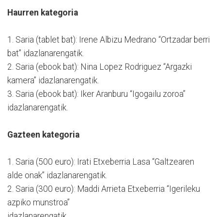
Haurren kategoria
1. Saria (tablet bat): Irene Albizu Medrano “Ortzadar berri
bat” idazlanarengatik.
2. Saria (ebook bat): Nina Lopez Rodriguez “Argazki
kamera” idazlanarengatik.
3. Saria (ebook bat): Iker Aranburu “Igogailu zoroa”
idazlanarengatik.
Gazteen kategoria
1. Saria (500 euro): Irati Etxeberria Lasa “Galtzearen
alde onak” idazlanarengatik.
2. Saria (300 euro): Maddi Arrieta Etxeberria “Igerileku
azpiko munstroa”
idazlanarengatik.