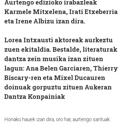
Aurtengo edizioko irabazleak
Karmele Mitxelena, Irati Etxeberria
eta Irene Albizu izan dira.
Lorea Intxausti aktoreak aurkeztu
zuen ekitaldia. Bestalde, literaturak
dantza zein musika izan zituen
lagun: Ana Belen Garciaren, Thierry
Biscary-ren eta Mixel Ducauren
doinuak gorpuztu zituen Aukeran
Dantza Konpainiak
Honako hauek izan dira, oro har, aurtengo sarituak: