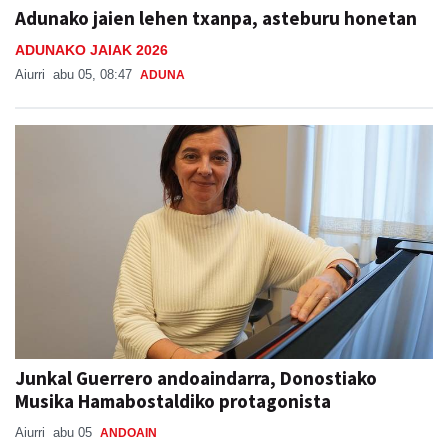
Adunako jaien lehen txanpa, asteburu honetan
ADUNAKO JAIAK 2026
Aiurri
abu 05, 08:47
ADUNA
Junkal Guerrero andoaindarra, Donostiako
Musika Hamabostaldiko protagonista
Aiurri
abu 05
ANDOAIN