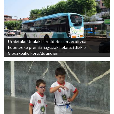
Urnietako Udalak Lurraldebusen zerbitzua
hobetzeko premia nagusiak helarazi dizkio
Gipuzkoako Foru Aldundiari