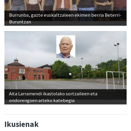
Burrunba, gazte euskaltzaleen ekimen berria Beterri-
Buruntzan
Aita Larramendi ikastolako sortzaileen eta
ondorengoen arteko katebegia
Ikusienak