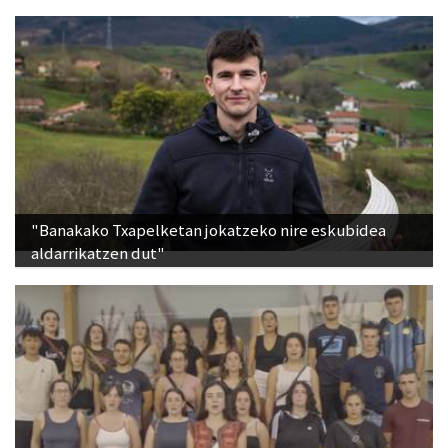
"Banakako Txapelketan jokatzeko nire eskubidea
aldarrikatzen dut"