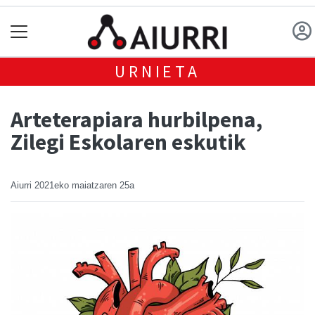
URNIETA
Arteterapiara hurbilpena,
Zilegi Eskolaren eskutik
Aiurri
2021eko maiatzaren 25a