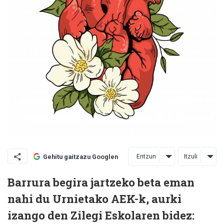
Entzun
Itzuli
Gehitu gaitzazu Googlen
Barrura begira jartzeko beta eman
nahi du Urnietako AEK-k, aurki
izango den Zilegi Eskolaren bidez: