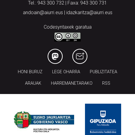
Tel.: 943 300 732 | Faxa: 943 300 731
andoain@aiurri.eus | idazkaritza@aiurri.eus
Codesyntaxek garatua
HONI BURUZ
LEGE OHARRA
PUBLIZITATEA
ARAUAK
HARREMANETARAKO
RSS