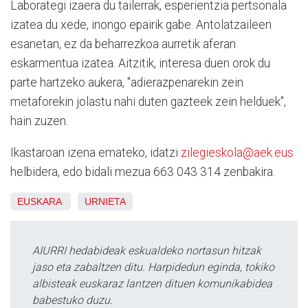
Laborategi izaera du tailerrak, esperientzia pertsonala
izatea du xede, inongo epairik gabe. Antolatzaileen
esanetan, ez da beharrezkoa aurretik aferan
eskarmentua izatea. Aitzitik, interesa duen orok du
parte hartzeko aukera, "adierazpenarekin zein
metaforekin jolastu nahi duten gazteek zein helduek",
hain zuzen.
Ikastaroan izena emateko, idatzi
zilegieskola@aek.eus
helbidera, edo bidali mezua 663 043 314 zenbakira.
EUSKARA
URNIETA
AIURRI hedabideak eskualdeko nortasun hitzak
jaso eta zabaltzen ditu. Harpidedun eginda, tokiko
albisteak euskaraz lantzen dituen komunikabidea
babestuko duzu.