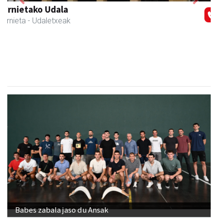
Previous
Next
Muazpi harategia
Urnieta
- Harategiak
Babes zabala jaso du Ansak