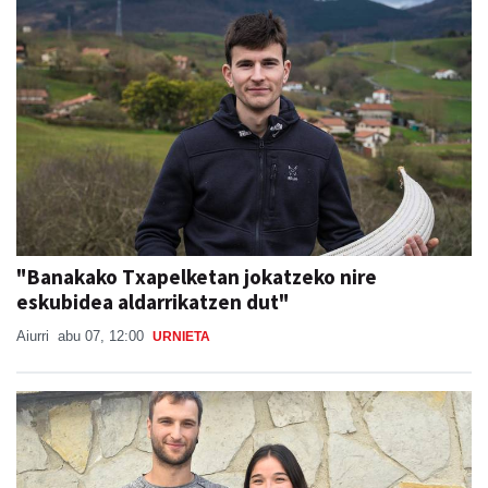
"Banakako Txapelketan jokatzeko nire
eskubidea aldarrikatzen dut"
Aiurri
abu 07, 12:00
URNIETA