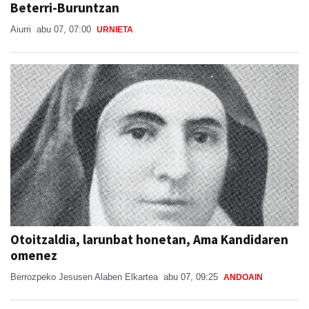
Beterri-Buruntzan
Aiurri
abu 07, 07:00
URNIETA
Otoitzaldia, larunbat honetan, Ama Kandidaren
omenez
Berrozpeko Jesusen Alaben Elkartea
abu 07, 09:25
ANDOAIN