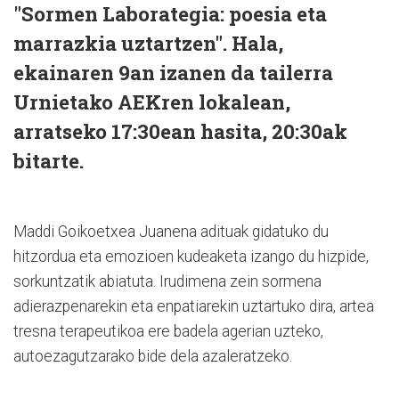
"Sormen Laborategia: poesia eta
marrazkia uztartzen". Hala,
ekainaren 9an izanen da tailerra
Urnietako AEKren lokalean,
arratseko 17:30ean hasita, 20:30ak
bitarte.
Maddi Goikoetxea Juanena adituak gidatuko du
hitzordua eta emozioen kudeaketa izango du hizpide,
sorkuntzatik abiatuta. Irudimena zein sormena
adierazpenarekin eta enpatiarekin uztartuko dira, artea
tresna terapeutikoa ere badela agerian uzteko,
autoezagutzarako bide dela azaleratzeko.