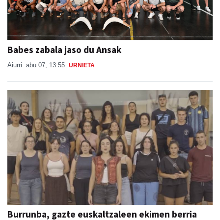
Babes zabala jaso du Ansak
Aiurri
abu 07, 13:55
URNIETA
Burrunba, gazte euskaltzaleen ekimen berria