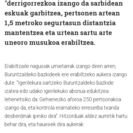
"derrigorrezkoa izango da sarbidean
eskuak garbitzea, pertsonen artean
1,5 metroko segurtasun distantzia
mantentzea eta urtean sartu arte
uneoro musukoa erabiltzea.
Erabiltzaile nagusiak urnietarrak izango diren arren,
Buruntzaldeko bazkideek ere erabiltzeko aukera izango
dute: "Igerilekura sartzeko Buruntzaldeko bazkide
izatea edo udako igerilekuko abonua edukitzea
lehenetsiko da. Gehienezko aforoa 250 pertsonakoa
izango da, eta kontrola eramateko erreserba txanda
desberdinak ipiniko dira". Hitzorduak aldez aurretik hartu
behar dira, eta hauexek dira aukerak: