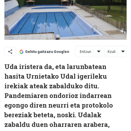
Entzun
Itzuli
Gehitu gaitzazu Googlen
Uda iristera da, eta larunbatean
hasita Urnietako Udal igerileku
irekiak ateak zabalduko ditu.
Pandemiaren ondorioz indarrean
egongo diren neurri eta protokolo
bereziak beteta, noski. Udalak
zabaldu duen oharraren arabera,