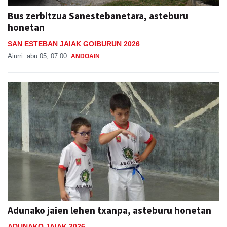
honetan
SAN ESTEBAN JAIAK GOIBURUN 2026
Aiurri
abu 05, 07:00
ANDOAIN
Adunako jaien lehen txanpa, asteburu honetan
ADUNAKO JAIAK 2026
Aiurri
abu 05, 08:47
ADUNA