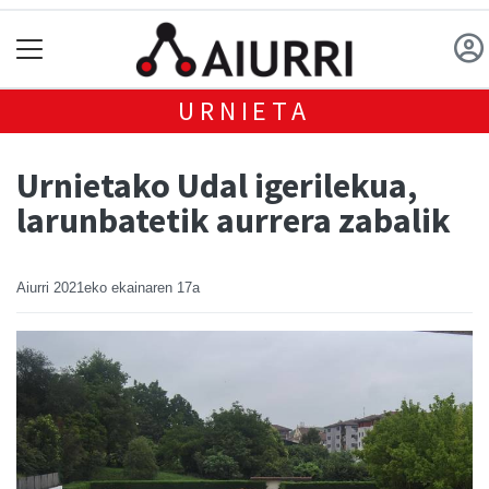
URNIETA
Urnietako Udal igerilekua,
larunbatetik aurrera zabalik
Aiurri
2021eko ekainaren 17a