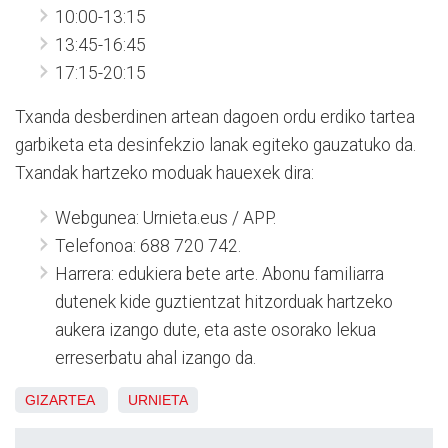
10:00-13:15
13:45-16:45
17:15-20:15
Txanda desberdinen artean dagoen ordu erdiko tartea
garbiketa eta desinfekzio lanak egiteko gauzatuko da.
Txandak hartzeko moduak hauexek dira:
Webgunea: Urnieta.eus / APP.
Telefonoa: 688 720 742.
Harrera: edukiera bete arte. Abonu familiarra
dutenek kide guztientzat hitzorduak hartzeko
aukera izango dute, eta aste osorako lekua
erreserbatu ahal izango da.
GIZARTEA
URNIETA