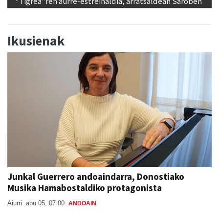
Ikusienak
Junkal Guerrero andoaindarra, Donostiako
Musika Hamabostaldiko protagonista
Aiurri
abu 05, 07:00
ANDOAIN