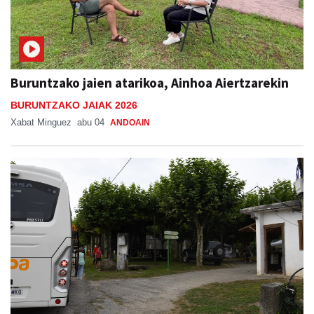
Buruntzako jaien atarikoa, Ainhoa Aiertzarekin
BURUNTZAKO JAIAK 2026
Xabat Minguez
abu 04
ANDOAIN
Bus zerbitzua Sanestebanetara, asteburu