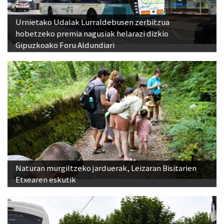
Urnietako Udalak Lurraldebusen zerbitzua
hobetzeko premia nagusiak helarazi dizkio
Gipuzkoako Foru Aldundiari
Naturan murgiltzeko jarduerak, Leizaran Bisitarien
Etxearen eskutik