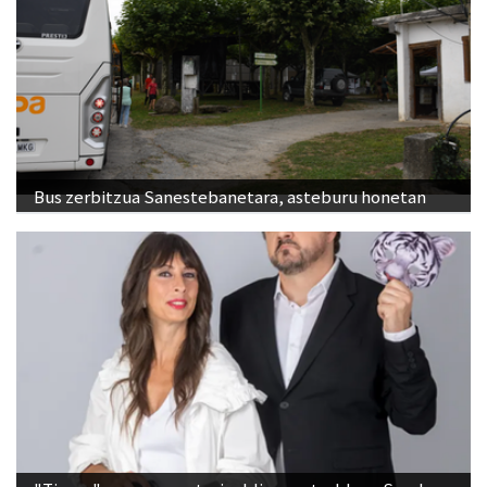
Bus zerbitzua Sanestebanetara, asteburu honetan
"Tigrea"ren aurre-estreinaldia, arratsaldean Saroben