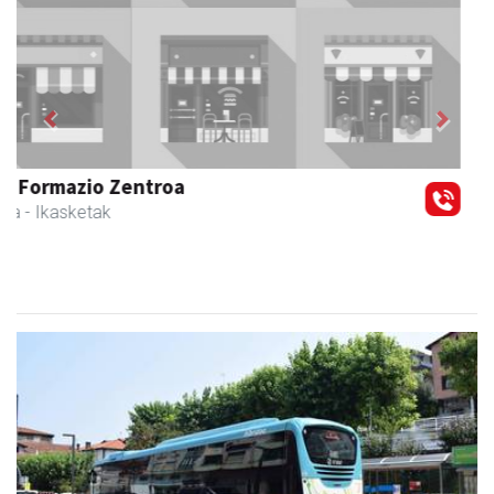
Previous
Next
Ikasmin ikasketa zentroa
Urnieta
- Ikasketa zentroak