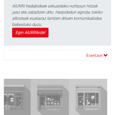
AIURRI hedabideak eskualdeko nortasun hitzak
jaso eta zabaltzen ditu. Harpidedun eginda, tokiko
albisteak euskaraz lantzen dituen komunikabidea
babestuko duzu.
Egin AIURRIkide!
Erantzun