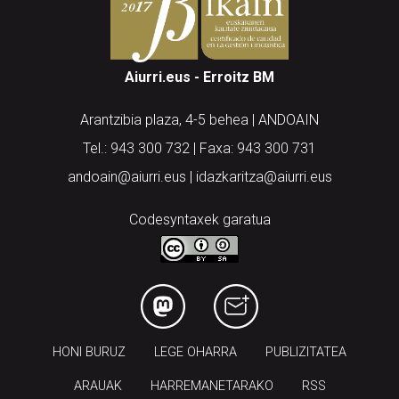
Aiurri.eus - Erroitz BM
Arantzibia plaza, 4-5 behea | ANDOAIN
Tel.: 943 300 732 | Faxa: 943 300 731
andoain@aiurri.eus | idazkaritza@aiurri.eus
Codesyntaxek garatua
HONI BURUZ
LEGE OHARRA
PUBLIZITATEA
ARAUAK
HARREMANETARAKO
RSS